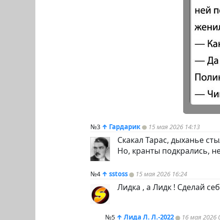
№3
↑
Гардарик
15 мая 2026 14:13
Скакал Тарас, дыханье ст
Но, кранты подкрались, н
№4
↑
sstoss
15 мая 2026 16:24
Лидка , а Лидк ! Сделай се
№5
↑
Лида Л. Л.-2022
16 мая 2026 