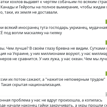
татки хохлов выдавят к чертям собачьим по всяким стр
Канады и Гейропы на полное вымирание, чтобы жидам 
о, таки, их земля не доставали.
ни всякий иносранец тута господарь укрианец, мудачна
 под вопли маскаляку на гиляку
изы. Чем лучше? В своём глазу бревна не видим. Сутками 
ция на Украине, у них миллионами воруют, у нас миллиа
неров не сравнится. У них лужа, у нас океан. Чем мы лу
России их потом сажают, а "нажитое непомерным трудом"
. Такая скрытая национализация.
онная проблема у нас не вдруг произошла, а копилась
оде начали наконец гайки закручивать, а укры прошли с