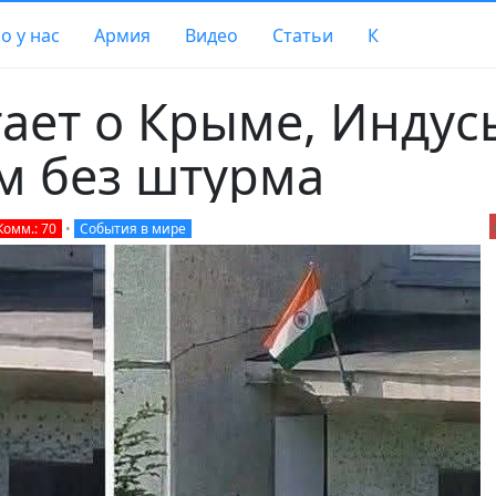
о у нас
Армия
Видео
Статьи
К
ает о Крыме, Индус
м без штурма
Комм.: 70
•
События в мире