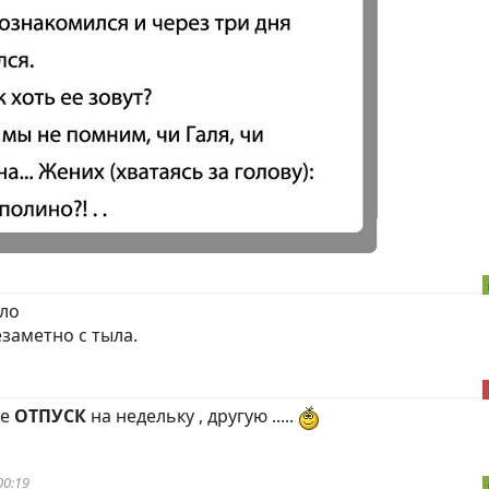
ыло
езаметно с тыла.
бе
ОТПУСК
на недельку , другую .....
00:19