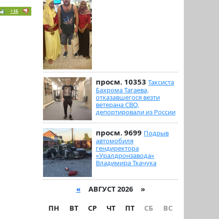
+16
просм. 10353
Таксиста
Бахрома Тагаева,
отказавшегося везти
ветерана СВО,
депортировали из России
просм. 9699
Подрыв
автомобиля
гендиректора
«Уралдронзавода»
Владимира Ткачука
«
АВГУСТ 2026 »
ПН
ВТ
СР
ЧТ
ПТ
СБ
ВС