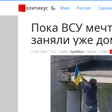
Политикус
dark_mode
Мир
Россия
Сделан
Пока ВСУ мечт
заняли уже до
15-05-2026, 11:27 • Опубл.:
Apolitikus
• Просм.: 12598 •