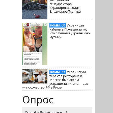
гендиректора
«Уралдронзавода»
Владимира Ткачука
комм. 60
Украинцев
избили в Польше за то,
что слушали украинскую
музыку.
комм. 57
Украинский
теракт в ресторане в
Москве был актом
устрашения итальянцев
— посольство РФ в Риме
Опрос
Судьба Зеленского - ?