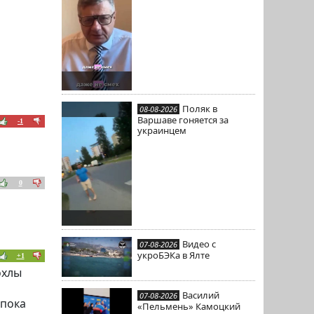
Поляк в
08-08-2026
Варшаве гоняется за
-1
украинцем
0
Видео с
07-08-2026
укроБЭКа в Ялте
+1
охлы
Василий
07-08-2026
 пока
«Пельмень» Камоцкий