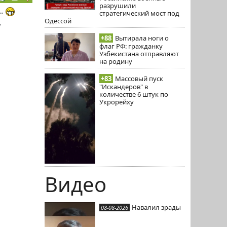
разрушили
..
стратегический мост под
Одессой
,
+88
Вытирала ноги о
флаг РФ: гражданку
Узбекистана отправляют
на родину
+83
Массовый пуск
"Искандеров" в
количестве 6 штук по
Укрорейху
Видео
Навалил зрады
08-08-2026