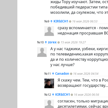
жиды Тору изучают. Затем, ос
победившей педерастии типа 
мозолили, да скулежом, что эт
№9
↑
KIRbICH1
16 мая 2026 06:53
сразу вспоминается - пом
недонация просравшая ВСЁ
№10
↑
zorex
15 мая 2026 19:27
А у нас таджики, узбеки, кирг
по телевидению,какая корруп
да и по количеству коррупцио
у нас лучше?
№11
↑
Canadon
16 мая 2026 04:54
Я скажу чем. Тем, что в 
возвращают государству..
№12
↑
KIRbICH1
16 мая 2026 06:56
согласен, только миграци
десятилетиями, сейчас вр