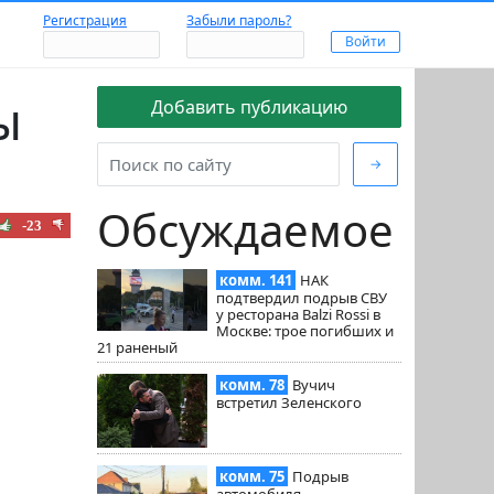
Регистрация
Забыли пароль?
ы
Добавить публикацию
→
Обсуждаемое
-23
комм. 141
НАК
подтвердил подрыв СВУ
у ресторана Balzi Rossi в
Москве: трое погибших и
21 раненый
комм. 78
Вучич
встретил Зеленского
комм. 75
Подрыв
автомобиля