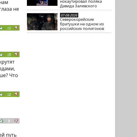
нокаутировал поляка
анам
Давида Залевского
глаза не
07-08-2026
Северокорейские
братушки на одном из
российских полигонов
+1
я
+9
крутят
рдами,
чше? Что
+2
0
ей путь