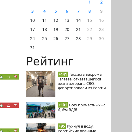
1
2
3
4
5
6
7
8
9
10
11
12
13
14
15
16
17
18
19
20
21
22
23
24
25
26
27
28
29
30
31
Рейтинг
+141
Таксиста Бахрома
+4
Тагаева, отказавшегося
везти ветерана СВО,
депортировали из России
+101
Всех причастных - с
-1
Днём ВДВ!
+95
Рухнул в воду.
Российские военные
+5