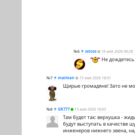
№6
↑
sstoss
16 мая 2026 06:28
Не дождетесь
№7
↑
maiman
15 мая 2026 18:01
Щирые громадяне! Зато не мо
№8
↑
GR777
15 мая 2026 18:05
Там будет так: верхушка - жи
будут выступать в качестве ш
инженеров нижнего звена, над