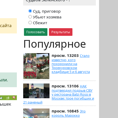
Суд, приговор
Убьют хозяева
Сбежит
сайта
Голосовать
Результаты
Популярное
просм. 13203
Стало
известно, кого
похоронили на
Троекуровском
кладбище 5 и 6 августа
ыли.
просм. 13106
НАК
подтвердил подрыв СВУ
у ресторана Balzi Rossi в
Москве: трое погибших и
+8
21 раненый
тышек
просм. 10845
Это
король Марокко