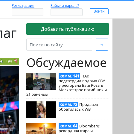
Регистрация
Забыли пароль?
лаг
Добавить публикацию
s
→
Обсуждаемое
+94
комм. 141
НАК
подтвердил подрыв СВУ
у ресторана Balzi Rossi в
Москве: трое погибших и
21 раненый
комм. 72
Продавец
обратилась к WB
комм. 64
Bloomberg:
рекордная жара и