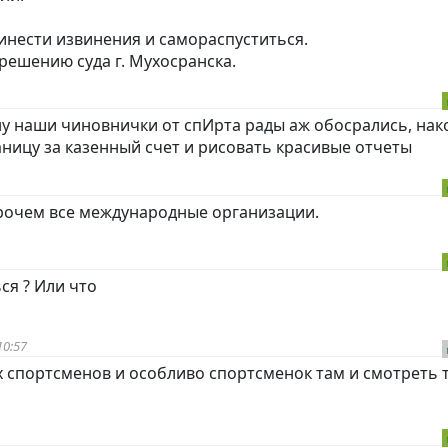
инести извинения и самораспуститься.
ешению суда г. Мухосранска.
у наши чиновнички от спИрта рады аж обосрались, нак
аницу за казенный счет и рисовать красивые отчеты
прочем все международные организации.
ся ? Или что
10:57
х спортсменов и особливо спортсменок там и смотреть 