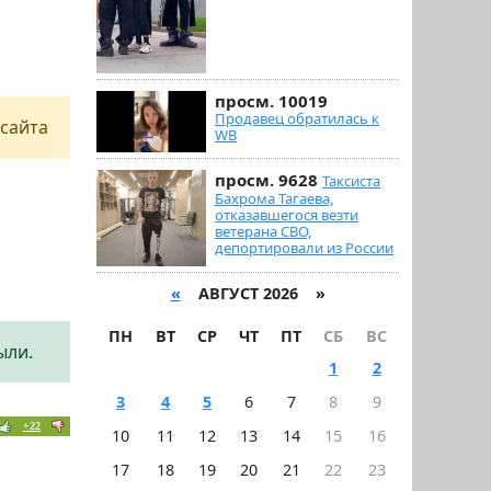
просм. 10019
Продавец обратилась к
сайта
WB
просм. 9628
Таксиста
Бахрома Тагаева,
отказавшегося везти
ветерана СВО,
депортировали из России
«
АВГУСТ 2026 »
ПН
ВТ
СР
ЧТ
ПТ
СБ
ВС
ыли.
1
2
3
4
5
6
7
8
9
+22
10
11
12
13
14
15
16
17
18
19
20
21
22
23