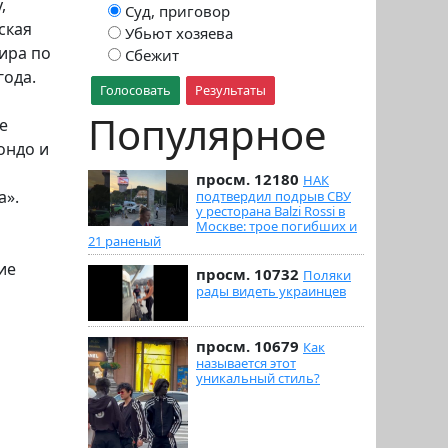
,
Суд, приговор
ская
Убьют хозяева
ира по
Сбежит
года.
Голосовать
Результаты
Популярное
е
ондо и
просм. 12180
НАК
а».
подтвердил подрыв СВУ
у ресторана Balzi Rossi в
Москве: трое погибших и
21 раненый
ие
просм. 10732
Поляки
рады видеть украинцев
просм. 10679
Как
называется этот
уникальный стиль?