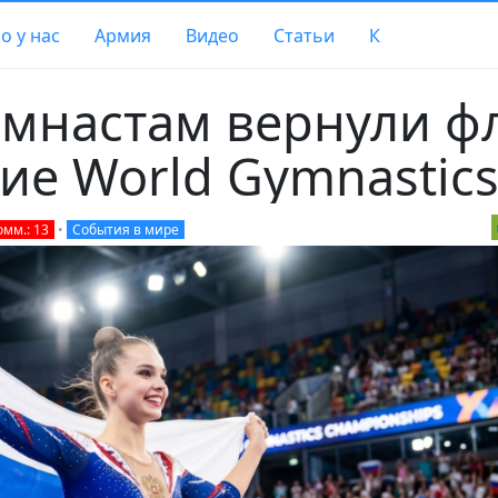
о у нас
Армия
Видео
Статьи
К
имнастам вернули ф
ие World Gymnastic
омм.: 13
•
События в мире