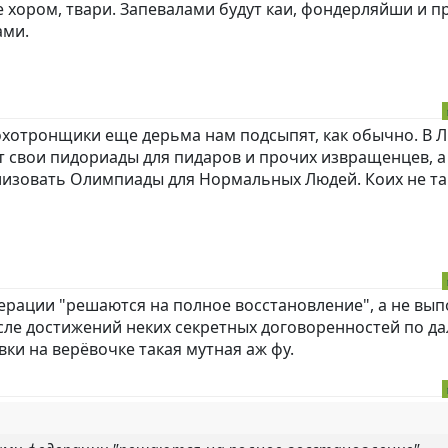
е хором, твари. Запевалами будут каи, фондерляйши и п
ами.
охотронщики еще дерьма нам подсыпят, как обычно. В
 свои пидориады для пидаров и прочих извращенцев, а
лизовать Олимпиады для Нормальных Людей. Коих не та
дерации "решаются на полное восстановление", а не вы
сле достижений неких секретных договоренностей по д
ки на верёвочке такая мутная аж фу.