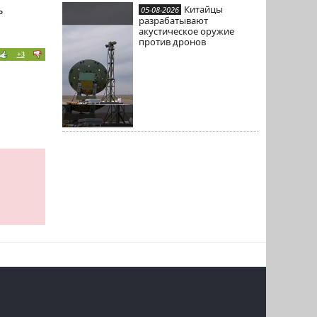
ь
Китайцы
05-08-2026
разрабатывают
акустическое оружие
против дронов
+3