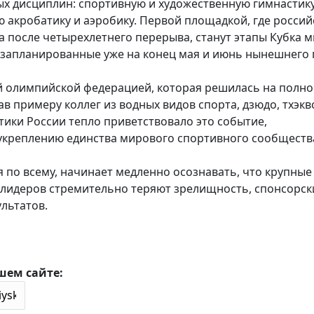
ых дисциплин: спортивную и художественную гимнастику
ю акробатику и аэробику. Первой площадкой, где россий
 после четырехлетнего перерыва, станут этапы Кубка м
 запланированные уже на конец мая и июнь нынешнего 
ей олимпийской федерацией, которая решилась на полно
в примеру коллег из водных видов спорта, дзюдо, тхэкв
ики России тепло приветствовало это событие,
 укреплению единства мирового спортивного сообществ
я по всему, начинает медленно осознавать, что крупные
лидеров стремительно теряют зрелищность, спонсорск
льтатов.
шем сайте: