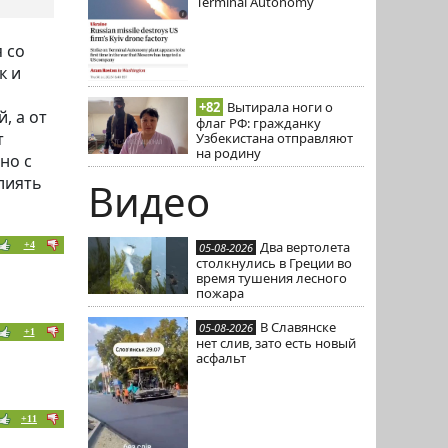
Terminal Autonomy
 со
к и
+82
Вытирала ноги о
, а от
флаг РФ: гражданку
т
Узбекистана отправляют
на родину
но с
влиять
Видео
Два вертолета
+4
05-08-2026
столкнулись в Греции во
время тушения лесного
пожара
В Славянске
05-08-2026
+1
нет слив, зато есть новый
асфальт
+11