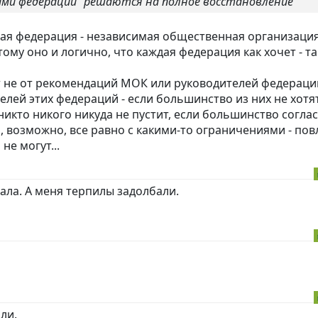
ами федерации "решаются на полное восстановление"
дая федерация - независимая общественная организация
ому оно и логично, что каждая федерация как хочет - та
т не от рекомендаций МОК или руководителей федераций
лей этих федераций - если большинство из них не хотя
никто никого никуда не пустит, если большинство соглас
 и, возможно, все равно с какими-то ограничениями - по
е могут...
ала. А меня терпилы задолбали.
ли.