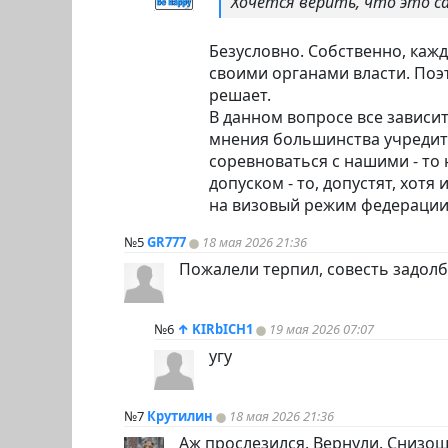
Хочется верить, что это с
Безусловно. Собственно, каж
своими органами власти. Поэт
решает.
В данном вопросе все зависи
мнения большинства учредите
соревноваться с нашими - то 
допуском - то, допустят, хотя
на визовый режим федерации н
№5
GR777
18 мая 2026 21:36
Пожалели терпил, совесть задолб
№6
↑
KIRbICH1
19 мая 2026 07:07
угу
№7
Крутилин
18 мая 2026 21:36
Аж прослезился. Вернули. Снизош