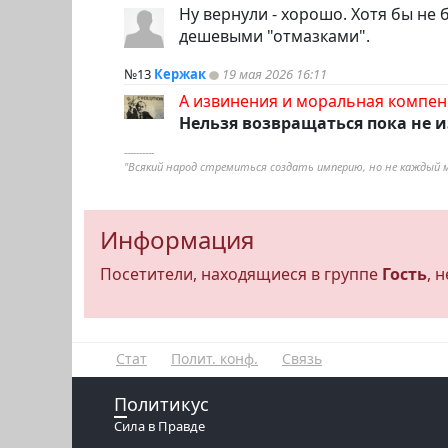
Ну вернули - хорошо. Хотя бы не 
дешевыми "отмазками".
№13
Кержак
19 мая 2026 16:11
А извинения и моральная компенс
Нельзя возвращаться пока не и
----------
"Всякий народ стремиться создать империю, но не каждый 
Информация
Посетители, находящиеся в группе
Гость
, 
Стат
Полит. конф.
Связь
Политикус
Сила в Правде