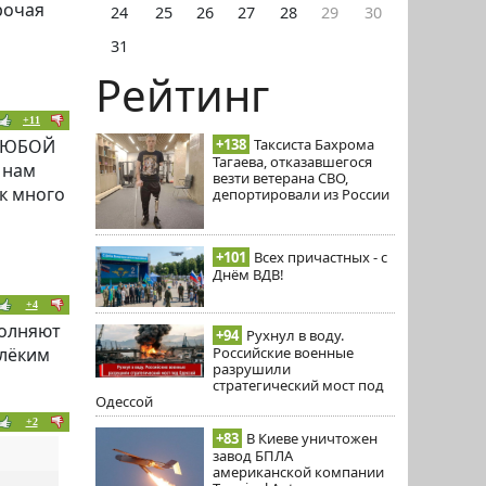
рочая
24
25
26
27
28
29
30
31
Рейтинг
+11
+138
Таксиста Бахрома
 ЛЮБОЙ
Тагаева, отказавшегося
 нам
везти ветерана СВО,
к много
депортировали из России
+101
Всех причастных - с
Днём ВДВ!
+4
полняют
+94
Рухнул в воду.
Российские военные
алёким
разрушили
стратегический мост под
Одессой
+2
+83
В Киеве уничтожен
завод БПЛА
американской компании