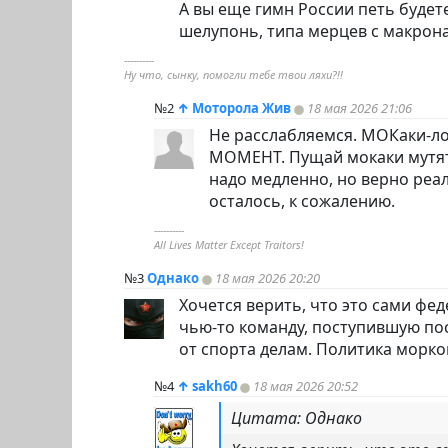
А вы еще гимн России петь будет
шелупонь, типа мерцев с макрон
----------
Ну что, сынку, помогли тебе твои ляхи?!!
№2
↑
Моторола Жив
18 мая 2026 21:06
Не расслабляемся. МОКаки-л
МОМЕНТ. Пущай мокаки мутят
надо медленно, но верно реа
осталось, к сожалению.
----------
All Lives Matter Except Traitors!
№3
Однако
18 мая 2026 20:20
Хочется верить, что это сами фе
чью-то команду, поступившую по
от спорта делам. Политика морков
№4
↑
sakh60
18 мая 2026 20:52
Цитата: Однако