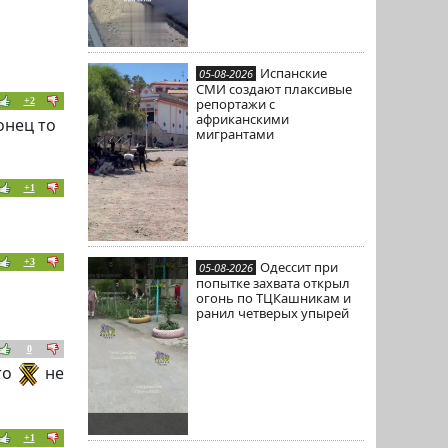
Испанские
05-08-2026
СМИ создают плаксивые
репортажи с
+2
африканскими
онец то
мигрантами
+1
+3
Одессит при
05-08-2026
попытке захвата открыл
огонь по ТЦКашникам и
ранил четверых упырей
0
то
не
+1