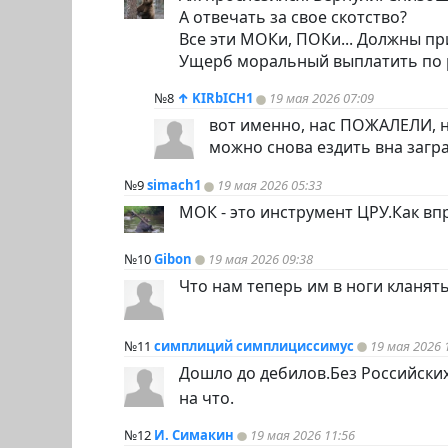
А отвечать за свое скотство?
Все эти МОКи, ПОКи... Должны пр
Ущерб моральный выплатить по р
№8
↑
KIRbICH1
19 мая 2026 07:09
вот именно, нас ПОЖАЛЕЛИ, н
можно снова ездить вна загр
№9
simach1
19 мая 2026 05:33
МОК - это инструмент ЦРУ.Как в
№10
Gibon
19 мая 2026 09:38
Что нам теперь им в ноги кланять
№11
симплиций симплициссимус
19 мая 2026 
Дошло до дебилов.Без Российски
на что.
№12
И. Симакин
19 мая 2026 11:56