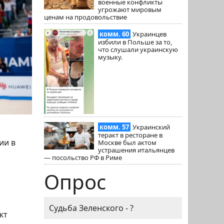
военные конфликты
угрожают мировым
ценам на продовольствие
комм. 60
Украинцев
избили в Польше за то,
что слушали украинскую
музыку.
комм. 57
Украинский
теракт в ресторане в
ии в
Москве был актом
устрашения итальянцев
— посольство РФ в Риме
Опрос
Судьба Зеленского - ?
кт