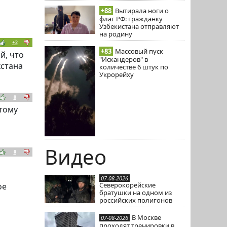
+88
Вытирала ноги о
флаг РФ: гражданку
Узбекистана отправляют
на родину
+2
+83
Массовый пуск
й, что
"Искандеров" в
хстана
количестве 6 штук по
Укрорейху
0
этому
Видео
0
07-08-2026
Северокорейские
ое
братушки на одном из
российских полигонов
В Москве
07-08-2026
проходят тренировки в