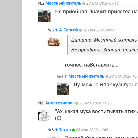
№2
Местный житель
28 мая 2026 07:13
Не приобнял. Значит прилетел нас
№3
↑
А_Сергей
28 мая 2026 09:57
Цитата: Местный житель
Не приобнял. Значит приле
точнее, наВставлять...
№4
↑
Местный житель
28 мая 2026 16:
Ну, можно и так культурно у
№5
Анестезиолог
28 мая 2026 11:26
"Ах, какая мука воспитывать этих 
(С)
№6
↑
Тагир
28 мая 2026 11:49
Попробуйте пожить там, где т