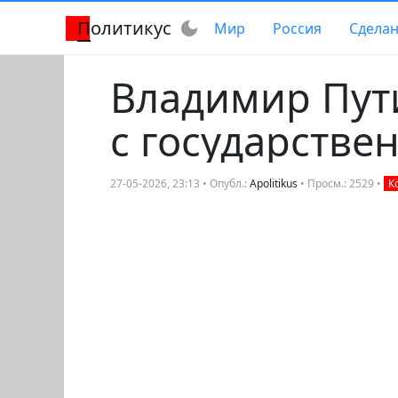
Политикус
dark_mode
Мир
Россия
Сделан
Владимир Пут
с государств
27-05-2026, 23:13 • Опубл.:
Apolitikus
• Просм.: 2529 •
К