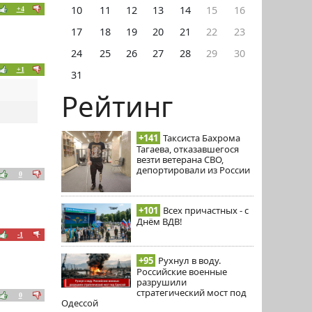
10
11
12
13
14
15
16
+4
17
18
19
20
21
22
23
24
25
26
27
28
29
30
+1
31
Рейтинг
+141
Таксиста Бахрома
Тагаева, отказавшегося
везти ветерана СВО,
депортировали из России
0
+101
Всех причастных - с
Днём ВДВ!
-1
+95
Рухнул в воду.
Российские военные
разрушили
стратегический мост под
0
Одессой