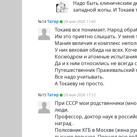
Надо быть клиническим д
западной жопы. И Токаев 
№14
Тагир
28 мая 2026 11:45
Токаев все понимает. Народ обраб
Им это приятно слышать. У меня 
Мания величия и комплекс непол
У них вековая обида на всех. Коч
Космодром и атомные испытания. 
Да и к ним относились не всегда 
Путешественник Пражевальский п
Все надо учитывать.
А Токаеву не просто.
№15
Тагир
29 мая 2026 17:12
При СССР мои родственники (мно
люди.
Профессор, доктор наук в россий
наград .
Полковник КГБ в Москве (жена ру
высшее военное. Прошел всю вой