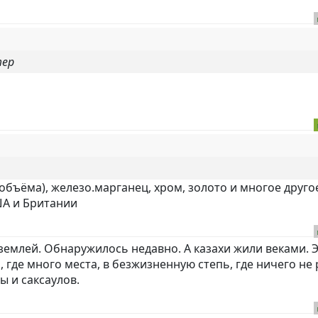
тер
объёма), железо.марганец, хром, золото и многое другое
ША и Британии
 землей. Обнаружилось недавно. А казахи жили веками. 
 где много места, в безжизненную степь, где ничего не 
ы и саксаулов.