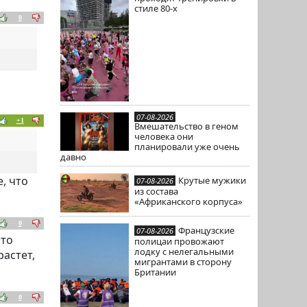
стиле 80-х
0
07-08-2026
+1
Вмешательство в геном
человека они
планировали уже очень
давно
, что
Крутые мужики
07-08-2026
из состава
«Африканского корпуса»
0
Французские
07-08-2026
Это
полицаи провожают
лодку с нелегальными
растет,
мигрантами в сторону
Британии
0