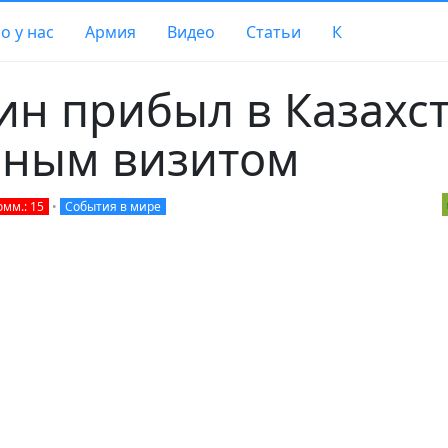
о у нас
Армия
Видео
Статьи
К
ин прибыл в Казахс
енным визитом
омм.: 15
•
События в мире