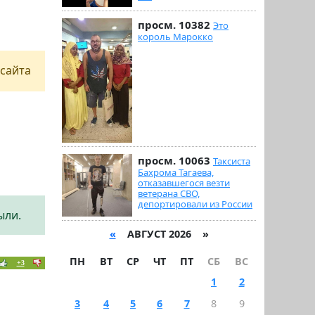
просм. 10382
Это
король Марокко
сайта
просм. 10063
Таксиста
Бахрома Тагаева,
отказавшегося везти
ветерана СВО,
депортировали из России
ыли.
«
АВГУСТ 2026 »
ПН
ВТ
СР
ЧТ
ПТ
СБ
ВС
+3
1
2
3
4
5
6
7
8
9