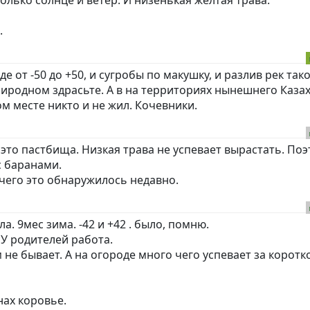
.
е от -50 до +50, и сугробы по макушку, и разлив рек тако
иродном здрасьте. А в на территориях нынешнего Каза
м месте никто и не жил. Кочевники.
это пастбища. Низкая трава не успевает вырастать. По
с баранами.
о чего это обнаружилось недавно.
а. 9мес зима. -42 и +42 . было, помню.
 У родителей работа.
 не бывает. А на огороде много чего успевает за коротк
нах коровье.