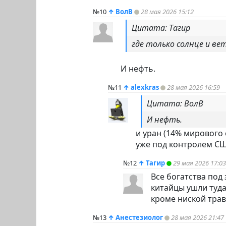
№10
↑
ВолВ
28 мая 2026 15:12
Цитата: Тагир
где только солнце и ве
И нефть.
№11
↑
alexkras
28 мая 2026 16:59
Цитата: ВолВ
И нефть.
и уран (14% мирового 
уже под контролем С
№12
↑
Тагир
29 мая 2026 17:03
Все богатства под
китайцы ушли туда,
кроме ниской трав
№13
↑
Анестезиолог
28 мая 2026 21:47