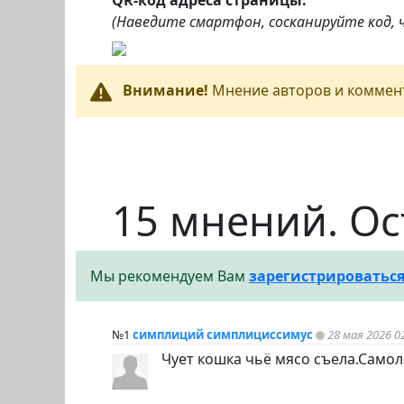
QR-код адреса страницы:
(Наведите смартфон, сосканируйте код,
Внимание!
Мнение авторов и коммент
15 мнений. Ос
Мы рекомендуем Вам
зарегистрироватьс
№1
симплиций симплициссимус
28 мая 2026 0
Чует кошка чьё мясо съела.Само