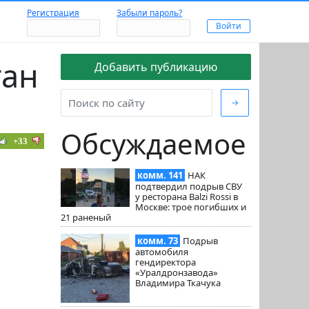
Регистрация
Забыли пароль?
тан
Добавить публикацию
→
Обсуждаемое
+33
комм. 141
НАК
подтвердил подрыв СВУ
у ресторана Balzi Rossi в
Москве: трое погибших и
21 раненый
комм. 73
Подрыв
автомобиля
гендиректора
«Уралдронзавода»
Владимира Ткачука