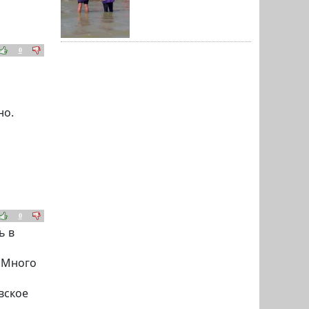
0
но.
0
ь в
. Много
вское