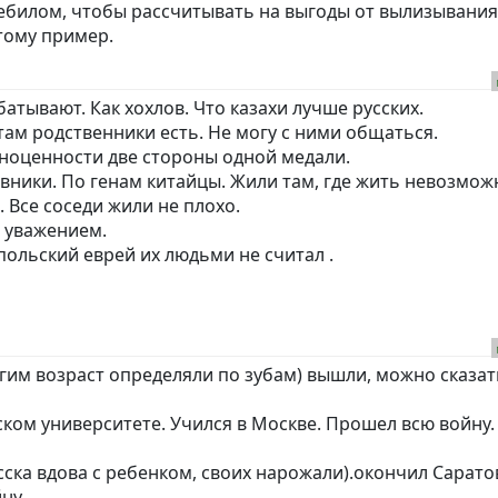
ебилом, чтобы рассчитывать на выгоды от вылизывания
тому пример.
атывают. Как хохлов. Что казахи лучше русских.
там родственники есть. Не могу с ними общаться.
ноценности две стороны одной медали.
евники. По генам китайцы. Жили там, где жить невозмож
Все соседи жили не плохо.
с уважением.
ольский еврей их людьми не считал .
гим возраст определяли по зубам) вышли, можно сказат
ском университете. Учился в Москве. Прошел всю войну
сска вдова с ребенком, своих нарожали).окончил Сарато
ну.