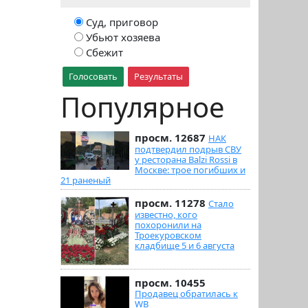
Суд, приговор
Убьют хозяева
Сбежит
Голосовать
Результаты
Популярное
просм. 12687
НАК
подтвердил подрыв СВУ
у ресторана Balzi Rossi в
Москве: трое погибших и
21 раненый
просм. 11278
Стало
известно, кого
похоронили на
Троекуровском
кладбище 5 и 6 августа
просм. 10455
Продавец обратилась к
WB