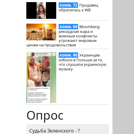
комм. 72
Продавец
обратилась к WB
комм. 64
Bloomberg:
рекордная жара и
военные конфликты
угрожают мировым
ценам на продовольствие
комм. 60
Украинцев
избили в Польше за то,
что слушали украинскую
музыку.
Опрос
Судьба Зеленского - ?