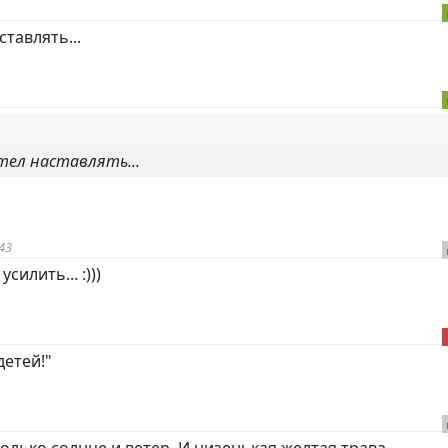
тавлять...
тел наставлять...
43
силить... :)))
детей!"
олько солнце и ветер. И низенькая желтая трава.