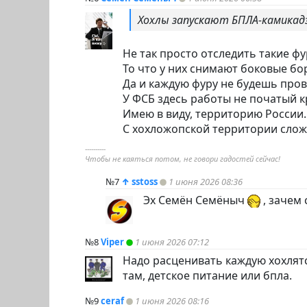
Хохлы запускают БПЛА-камикад
Не так просто отследить такие фу
То что у них снимают боковые бор
Да и каждую фуру не будешь про
У ФСБ здесь работы не початый к
Имею в виду, территорию России.
С хохложопской территории слож
----------
Чтобы не каяться потом, не говори гадостей сейчас!
№7
↑
sstoss
1 июня 2026 08:36
Эх Семён Семёныч
, зачем 
№8
Viper
1 июня 2026 07:12
Надо расценивать каждую хохлятс
там, детское питание или бпла.
№9
ceraf
1 июня 2026 08:16