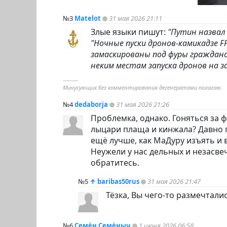
№3
Matelot
31 мая 2026 21:11
Злые языки пишут:
"Путин назвал 
"Ночные пуски дронов-камикадзе F
замаскированы под фуры гражданс
неким местам запуска дронов на з
----------
Минусующих без комментирования дегенератами полагаю.
№4
dedaborja
31 мая 2026 21:26
Проблемка, однако. Гоняться за 
лыцари плаща и кинжала? Давно 
ещё лучше, как МаДуру изъять и 
Неужели у нас дельных и незасве
обратитесь.
№5
↑
baribas50rus
31 мая 2026 21:47
Тёзка, Вы чего-то размечталис
№6
Семён Семёныч
1 июня 2026 06:58