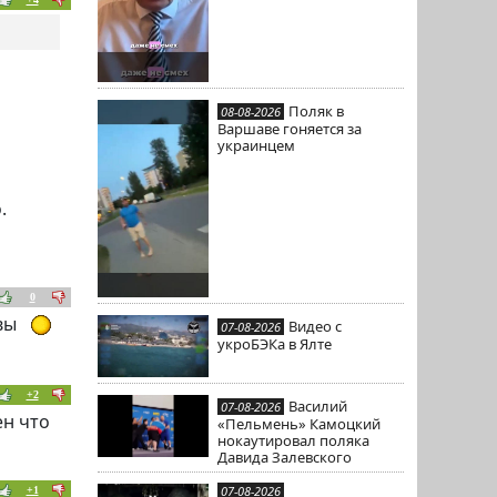
Поляк в
08-08-2026
Варшаве гоняется за
украинцем
.
0
овы
Видео с
07-08-2026
укроБЭКа в Ялте
+2
Василий
07-08-2026
ен что
«Пельмень» Камоцкий
нокаутировал поляка
Давида Залевского
07-08-2026
+1