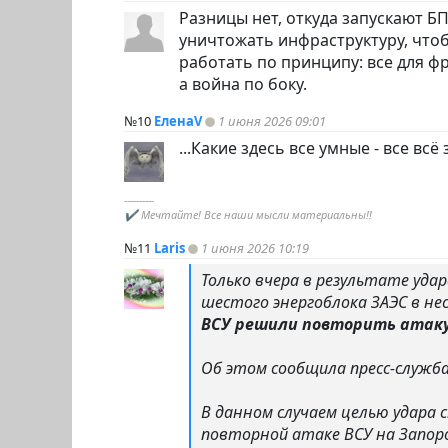
Разницы нет, откуда запускают Б
уничтожать инфраструктуру, чтоб
работать по принципу: все для фр
а война по боку.
№10
ЕленаV
1 июня 2026 09:01
...Какие здесь все умные - все всё 
----------
✔ Мечтайте! Все наши мысли материальны!!
№11
Laris
1 июня 2026 10:19
Только вчера в результате уда
шестого энергоблока ЗАЭС в не
ВСУ решили повторить атаку
Об этом сообщила пресс-служб
В данном случаем целью удара
повторной атаке ВСУ на Запор