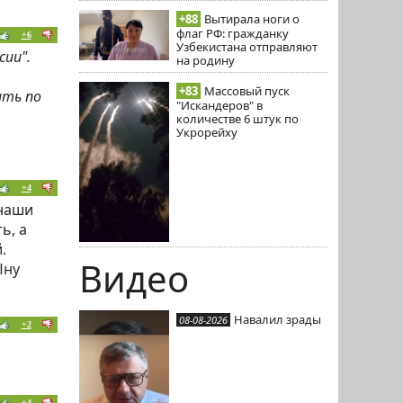
+88
Вытирала ноги о
флаг РФ: гражданку
+6
Узбекистана отправляют
сии".
на родину
+83
Массовый пуск
ить по
"Искандеров" в
количестве 6 штук по
Укрорейху
+4
 наши
ь, а
.
Видео
Ыну
Навалил зрады
08-08-2026
+2
+4