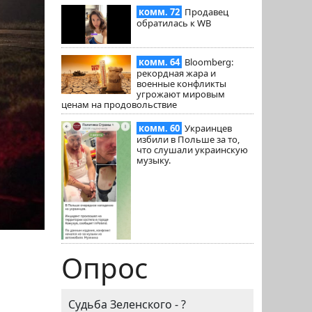
комм. 72
Продавец
обратилась к WB
комм. 64
Bloomberg:
рекордная жара и
военные конфликты
угрожают мировым
ценам на продовольствие
комм. 60
Украинцев
избили в Польше за то,
что слушали украинскую
музыку.
Опрос
Судьба Зеленского - ?