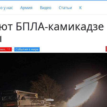
о у нас
Армия
Видео
Статьи
К
ют БПЛА-камикадзе 
ы
омм.: 11
•
События в мире