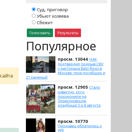
Суд, приговор
Убьют хозяева
Сбежит
Голосовать
Результаты
Популярное
просм. 13044
НАК
подтвердил подрыв СВУ
у ресторана Balzi Rossi в
Москве: трое погибших и
сайта
21 раненый
просм. 12905
Стало
известно, кого
похоронили на
Троекуровском
кладбище 5 и 6 августа
просм. 10770
Продавец обратилась к
WB