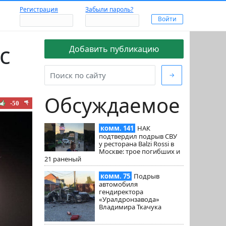
Регистрация
Забыли пароль?
с
Добавить публикацию
→
Обсуждаемое
-50
комм. 141
НАК
подтвердил подрыв СВУ
у ресторана Balzi Rossi в
Москве: трое погибших и
21 раненый
комм. 75
Подрыв
автомобиля
гендиректора
«Уралдронзавода»
Владимира Ткачука