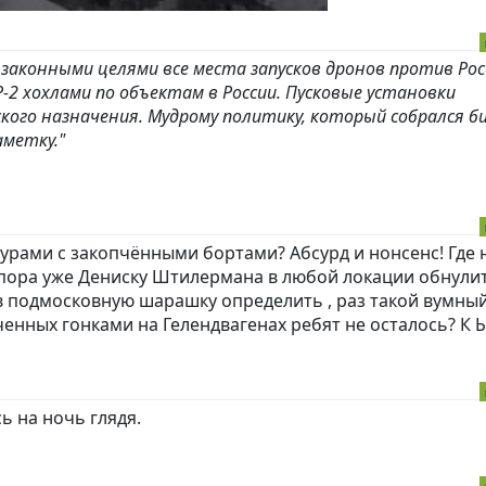
законными целями все места запусков дронов против Рос
P-2 хохлами по объектам в России. Пусковые установки
кого назначения. Мудрому политику, который собрался б
аметку."
фурами с закопчёнными бортами? Абсурд и нонсенс! Где
пора уже Дениску Штилермана в любой локации обнулит
в подмосковную шарашку определить , раз такой вумный
ченных гонками на Гелендвагенах ребят не осталось? К 
ь на ночь глядя.