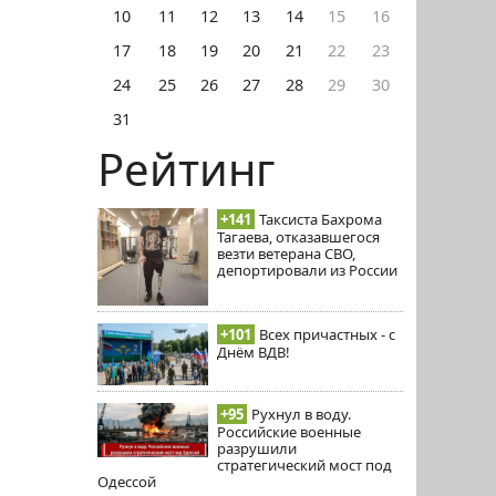
10
11
12
13
14
15
16
17
18
19
20
21
22
23
24
25
26
27
28
29
30
31
Рейтинг
+141
Таксиста Бахрома
Тагаева, отказавшегося
везти ветерана СВО,
депортировали из России
+101
Всех причастных - с
Днём ВДВ!
+95
Рухнул в воду.
Российские военные
разрушили
стратегический мост под
Одессой