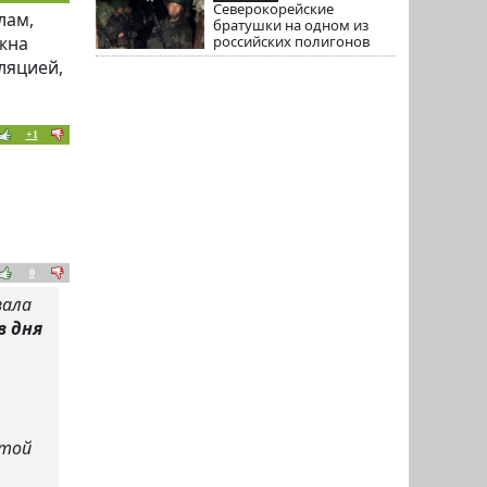
Северокорейские
лам,
братушки на одном из
лжна
российских полигонов
фляцией,
+1
0
зала
в дня
этой