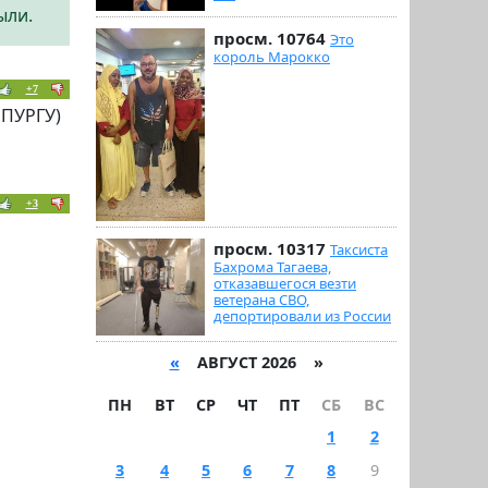
ыли.
просм. 10764
Это
король Марокко
+7
 ПУРГУ)
+3
просм. 10317
Таксиста
Бахрома Тагаева,
отказавшегося везти
ветерана СВО,
депортировали из России
«
АВГУСТ 2026 »
ПН
ВТ
СР
ЧТ
ПТ
СБ
ВС
1
2
3
4
5
6
7
8
9