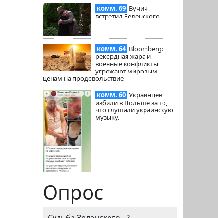
комм. 69
Вучич
встретил Зеленского
комм. 64
Bloomberg:
рекордная жара и
военные конфликты
угрожают мировым
ценам на продовольствие
комм. 60
Украинцев
избили в Польше за то,
что слушали украинскую
музыку.
Опрос
Судьба Зеленского - ?