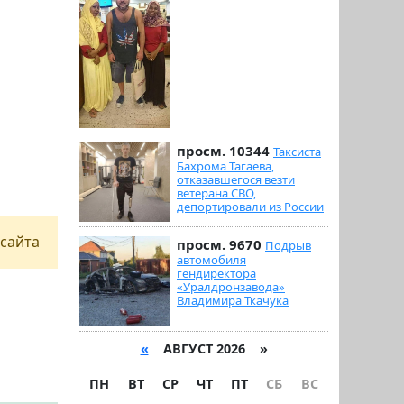
просм. 10344
Таксиста
Бахрома Тагаева,
отказавшегося везти
ветерана СВО,
депортировали из России
сайта
просм. 9670
Подрыв
автомобиля
гендиректора
«Уралдронзавода»
Владимира Ткачука
«
АВГУСТ 2026 »
ПН
ВТ
СР
ЧТ
ПТ
СБ
ВС