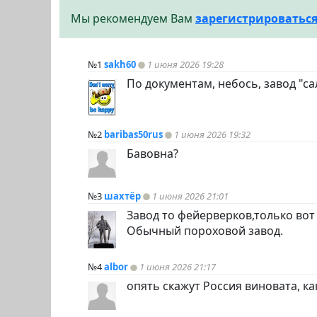
Мы рекомендуем Вам
зарегистрироватьс
№1
sakh60
1 июня 2026 19:28
По документам, небось, завод "са
№2
baribas50rus
1 июня 2026 19:32
Бавовна?
№3
шахтёр
1 июня 2026 21:01
Завод то фейерверков,только вот н
Обычный пороховой завод.
№4
albor
1 июня 2026 21:17
опять скажут Россия виновата, ка