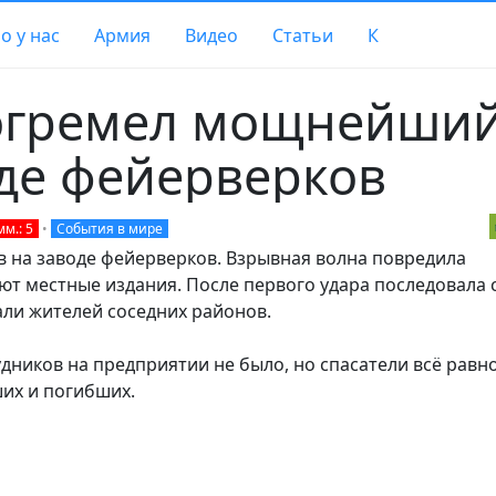
о у нас
Армия
Видео
Статьи
К
огремел мощнейши
оде фейерверков
м.: 5
•
События в мире
на заводе фейерверков. Взрывная волна повредила
т местные издания. После первого удара последовала 
али жителей соседних районов.
дников на предприятии не было, но спасатели всё равн
их и погибших.