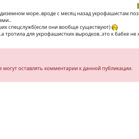
редиземном море..вроде с месяц назад укрофашистам по
ами..
аших спецслужб(если они вообще существуют)
..а тротила для укрофашистких выродков..это к бабке не 
не могут оставлять комментарии к данной публикации.