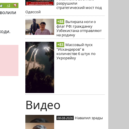
разрушили
+2
стратегический мост под
зволили
Одессой
+88
Вытирала ноги о
флаг РФ: гражданку
Узбекистана отправляют
ходи.
на родину
+83
Массовый пуск
"Искандеров" в
количестве 6 штук по
Укрорейху
Видео
Навалил зрады
08-08-2026