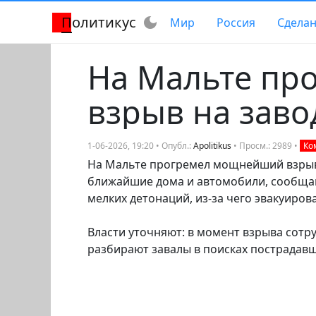
Политикус
dark_mode
Мир
Россия
Сделан
На Мальте пр
взрыв на зав
1-06-2026, 19:20 • Опубл.:
Apolitikus
• Просм.: 2989 •
Ком
На Мальте прогремел мощнейший взрыв 
ближайшие дома и автомобили, сообщаю
мелких детонаций, из‑за чего эвакуиров
Власти уточняют: в момент взрыва сотру
разбирают завалы в поисках пострадавш