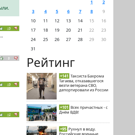
1
2
ыли.
3
4
5
6
7
8
9
10
11
12
13
14
15
16
+9
17
18
19
20
21
22
23
..
24
25
26
27
28
29
30
31
Рейтинг
0
+141
Таксиста Бахрома
Тагаева, отказавшегося
+9
везти ветерана СВО,
депортировали из России
+101
Всех причастных - с
Днём ВДВ!
+2
+95
Рухнул в воду.
Российские военные