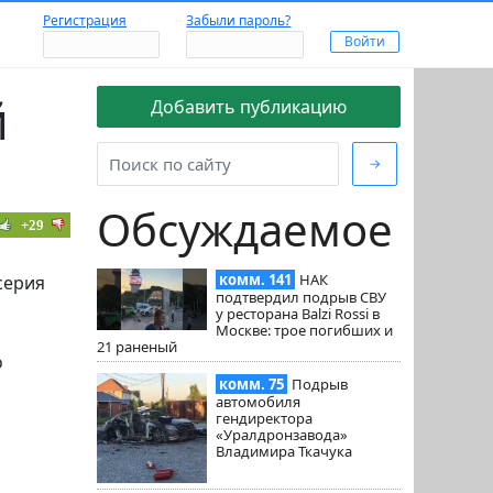
Регистрация
Забыли пароль?
й
Добавить публикацию
→
Обсуждаемое
+29
комм. 141
НАК
серия
подтвердил подрыв СВУ
у ресторана Balzi Rossi в
Москве: трое погибших и
21 раненый
о
комм. 75
Подрыв
автомобиля
гендиректора
«Уралдронзавода»
Владимира Ткачука