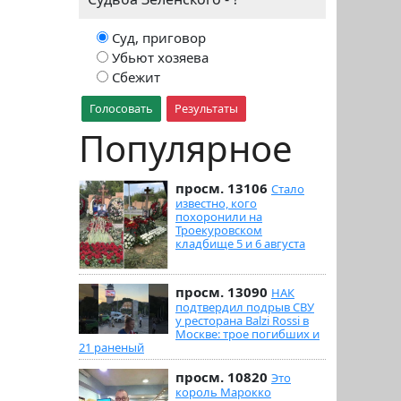
Суд, приговор
Убьют хозяева
Сбежит
Голосовать
Результаты
Популярное
просм. 13106
Стало
известно, кого
похоронили на
Троекуровском
кладбище 5 и 6 августа
просм. 13090
НАК
подтвердил подрыв СВУ
у ресторана Balzi Rossi в
Москве: трое погибших и
21 раненый
просм. 10820
Это
король Марокко