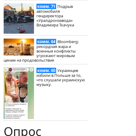
комм. 71
Подрыв
автомобиля
гендиректора
«Уралдронзавода»
Владимира Ткачука
комм. 64
Bloomberg:
рекордная жара и
военные конфликты
угрожают мировым
ценам на продовольствие
комм. 60
Украинцев
избили в Польше за то,
что слушали украинскую
музыку.
Опрос