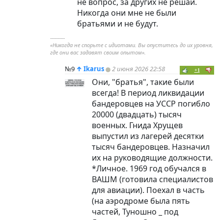
не вопрос, за других не решай.
Никогда они мне не были
братьями и не будут.
----------
«Никогда не спорьте с идиотами. Вы опуститесь до их уровня,
где они вас задавят своим опытом».
№9
↑
Ikarus
2 июня 2026 22:58
+1
Они, "братья", такие были
всегда! В период ликвидации
бандеровцев на УССР погибло
20000 (двадцать) тысяч
военных. Гнида Хрущев
выпустил из лагерей десятки
тысяч бандеровцев. Назначил
их на руководящие должности.
*Личное. 1969 год обучался в
ВАШМ (готовила специалистов
для авиации). Поехал в часть
(на аэродроме была пять
частей, Туношно _ под