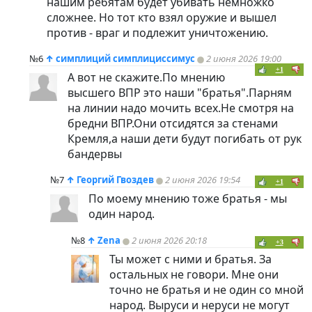
нашим ребятам будет убивать немножко
сложнее. Но тот кто взял оружие и вышел
против - враг и подлежит уничтожению.
№6
↑
симплиций симплициссимус
2 июня 2026 19:00
+1
А вот не скажите.По мнению
высшего ВПР это наши "братья".Парням
на линии надо мочить всех.Не смотря на
бредни ВПР.Они отсидятся за стенами
Кремля,а наши дети будут погибать от рук
бандервы
№7
↑
Георгий Гвоздев
2 июня 2026 19:54
+1
По моему мнению тоже братья - мы
один народ.
№8
↑
Zena
2 июня 2026 20:18
+3
Ты может с ними и братья. За
остальных не говори. Мне они
точно не братья и не один со мной
народ. Выруси и неруси не могут