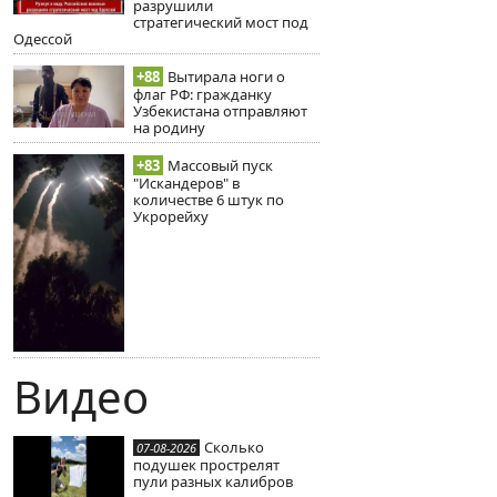
разрушили
стратегический мост под
Одессой
+88
Вытирала ноги о
флаг РФ: гражданку
Узбекистана отправляют
на родину
+83
Массовый пуск
"Искандеров" в
количестве 6 штук по
Укрорейху
Видео
Сколько
07-08-2026
подушек прострелят
пули разных калибров