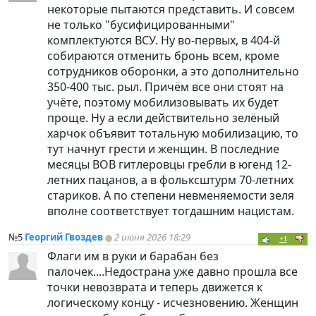
некоторые пытаются представить. И совсем
не только "бусифицированными"
комплектуются ВСУ. Ну во-первых, в 404-й
собираются отменить бронь всем, кроме
сотрудников оборонки, а это дополнительно
350-400 тыс. рыл. Причём все они стоят на
учёте, поэтому мобилизовывать их будет
проще. Ну а если действительно зелёный
харчок объявит тотальную мобилизацию, то
тут начнут грести и женщин. В последние
месяцы ВОВ гитлеровцы гребли в югенд 12-
летних пацанов, а в фольксштурм 70-летних
стариков. А по степени невменяемости зеля
вполне соответствует тогдашним нацистам.
№5
Георгий Гвоздев
2 июня 2026 18:29
+1
Флаги им в руки и барабан без
палочек....Недострана уже давно прошла все
точки невозврата и теперь движется к
логическому концу - исчезновению. Женщин