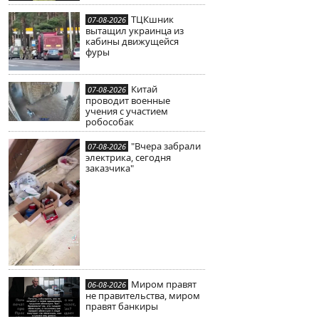
ТЦКшник
07-08-2026
вытащил украинца из
кабины движущейся
фуры
Китай
07-08-2026
проводит военные
учения с участием
робособак
"Вчера забрали
07-08-2026
электрика, сегодня
заказчика"
Миром правят
06-08-2026
не правительства, миром
правят банкиры