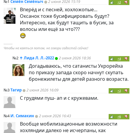
№1
Семён Семёныч
2 июня 2026 15:19
+2
Вперёд и с песней, хохложопые...
Оксанок тоже бусифицировать будут?
Интересно, как будут тащить в бусик, за
волосы или ещё за что???
----------
Чтобы не каяться потом, не говори гадостей сейчас!
№2
↑
Лида Л. Л.-2022
2 июня 2026 18:36
+4
Догадываюсь, что сатанисты Укрорейха
по приказу запада скоро начнут скупать
бронежилеты для детей разного возраста.
№3
Тагир
2 июня 2026 16:09
+2
С грудями пуш- ап и с кружевами.
№4
И. Симакин
2 июня 2026 16:43
+6
Вообще мобилизационные возможности
хохляндии далеко не исчерпаны, как