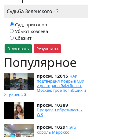
Судьба Зеленского - ?
Суд, приговор
Убьют хозяева
Сбежит
Голосовать
Результаты
Популярное
просм. 12615
НАК
подтвердил подрыв СВУ
у ресторана Balzi Rossi в
Москве: трое погибших и
21 раненый
просм. 10389
Продавец обратилась к
WB
просм. 10291
Это
король Марокко