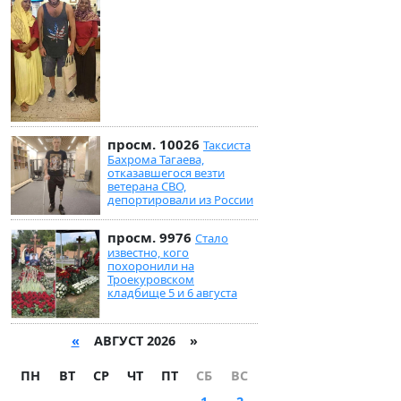
просм. 10026
Таксиста
Бахрома Тагаева,
отказавшегося везти
ветерана СВО,
депортировали из России
просм. 9976
Стало
известно, кого
похоронили на
Троекуровском
кладбище 5 и 6 августа
«
АВГУСТ 2026 »
ПН
ВТ
СР
ЧТ
ПТ
СБ
ВС