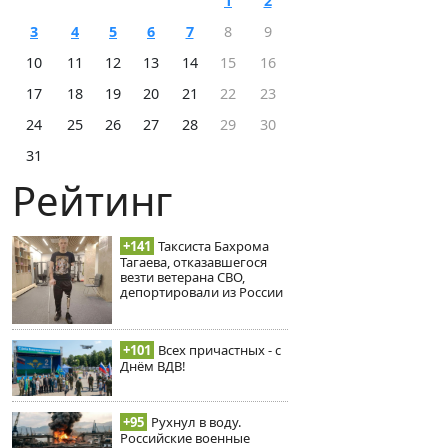
1
2
3
4
5
6
7
8
9
10
11
12
13
14
15
16
17
18
19
20
21
22
23
24
25
26
27
28
29
30
31
Рейтинг
+141
Таксиста Бахрома
Тагаева, отказавшегося
везти ветерана СВО,
депортировали из России
+101
Всех причастных - с
Днём ВДВ!
+95
Рухнул в воду.
Российские военные