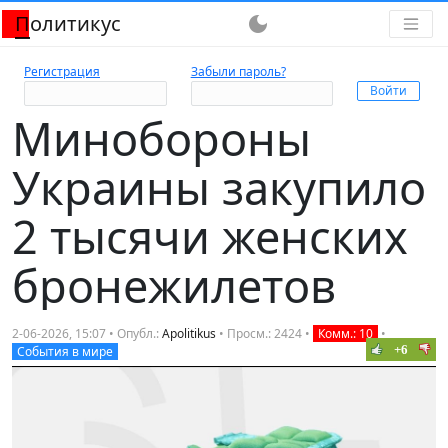
Политикус
dark_mode
Регистрация
Забыли пароль?
Минобороны
Украины закупило
2 тысячи женских
бронежилетов
2-06-2026, 15:07 • Опубл.:
Apolitikus
• Просм.: 2424 •
Комм.: 10
•
+6
События в мире