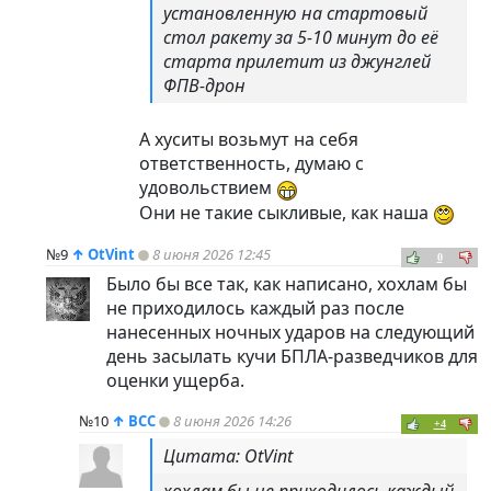
установленную на стартовый
стол ракету за 5-10 минут до её
старта прилетит из джунглей
ФПВ-дрон
А хуситы возьмут на себя
ответственность, думаю с
удовольствием
Они не такие сыкливые, как наша
№9
↑
OtVint
8 июня 2026 12:45
0
Было бы все так, как написано, хохлам бы
не приходилось каждый раз после
нанесенных ночных ударов на следующий
день засылать кучи БПЛА-разведчиков для
оценки ущерба.
№10
↑
ВСС
8 июня 2026 14:26
+4
Цитата: OtVint
хохлам бы не приходилось каждый