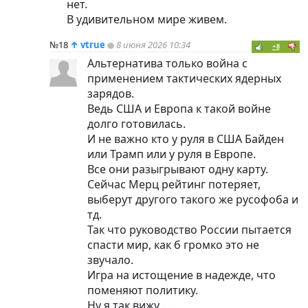
нет.
В удивительном мире живем.
№18
↑
vtrue
8 июня 2026 10:34
+8
Альтернатива только война с
применением тактических ядерных
зарядов.
Ведь США и Европа к такой войне
долго готовилась.
И не важно кто у руля в США Байден
или Трамп или у руля в Европе.
Все они разыгрывают одну карту.
Сейчас Мерц рейтинг потеряет,
выберут другого такого же русофоба и
тд.
Так что руководство России пытается
спасти мир, как б громко это не
звучало.
Игра на истощение в надежде, что
поменяют политику.
Ну я так вижу ....