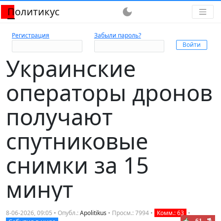
Политикус
dark_mode
Регистрация
Забыли пароль?
Украинские
операторы дронов
получают
спутниковые
снимки за 15
минут
8-06-2026, 09:05 • Опубл.:
Apolitikus
• Просм.: 7994 •
Комм.: 63
•
-61