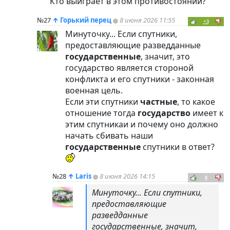
Кто выиграет в этом противостоянии?
№27
↑
Горький перец
8 июня 2026 11:55
+3
Минуточку... Если спутники,
предоставляющие разведданные
государственные
, значит, это
государство является стороной
конфликта и его спутники - законная
военная цель.
Если эти спутники
частные
, то какое
отношение тогда
государство
имеет к
этим спутникаи и почему оно должно
начать сбивать наши
государственные
спутники в ответ?
№28
↑
Laris
8 июня 2026 14:15
0
Минуточку... Если спутники,
предоставляющие
разведданные
государственные, значит,