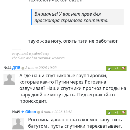
Внимание! У вас нет прав для
просмотра скрытого контента.
твую ж за ногу, опять тэги не работают
----------
хочу назад в родной ссср
где было все для счастья человека
№44
ДПВ
8 июня 2026 10:23
+4
А где наши спутниковые группировки,
которые как-то Путин через Рогозина
озвучивал? Наши спутники прогноз погоды на
пару дней не могут дать. Пидзец какой-то
происходит.
№45
↑
Gibon
8 июня 2026 13:58
+2
Рогозина давно пора в космос запустить
батутом , пусть спутники перехватывает.