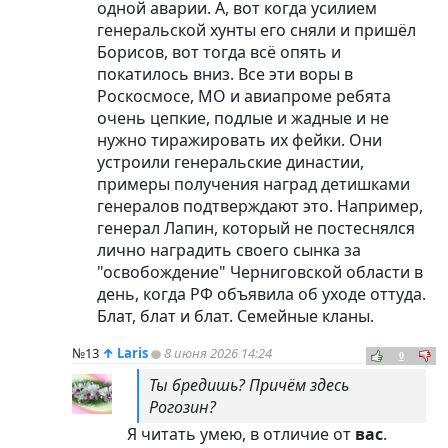
одной аварии. А, вот когда усилием
генеральской хунты его сняли и пришёл
Борисов, вот тогда всё опять и
покатилось вниз. Все эти воры в
Роскосмосе, МО и авиапроме ребята
очень цепкие, подлые и жадные и не
нужно тиражировать их фейки. Они
устроили генеральские династии,
примеры получения наград детишками
генералов подтверждают это. Например,
генерал Лапин, который не постеснялся
лично наградить своего сынка за
"освобождение" Черниговской области в
день, когда РФ объявила об уходе оттуда.
Блат, блат и блат. Семейные кланы.
№13
↑
Laris
8 июня 2026 14:24
0
Ты бредишь? Причём здесь
Рогозин?
Я читать умею, в отличие от
вас
.