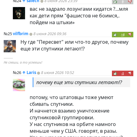
№24
↑
salech
8 июня 2026 23:39
0
вас не задрало лозунгами кидатся ?...мля
как дети прям "фашистов не боимся,.
пойдем на штыки»
№25
vilfbrim
8 июня 2026 09:36
+4
Ну где "Пересвет" или что-то другое, почему
еще эти спутники летают!?
----------
Не спеши, а то успеешь!
№26
↑
Laris
8 июня 2026 10:52
-1
почему еще эти спутники летают!?
потому, что штатовцы тоже умеют
сбивать спутники.
И начнется взаимо уничтожение
спутниковой группировки.
У нас спутников на орбите намного
меньше чем у США. говорят, в разы.