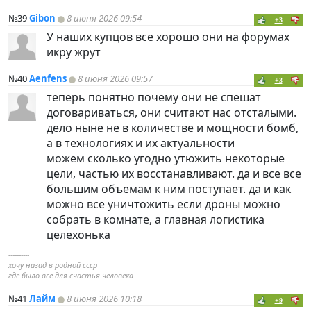
№39
Gibon
8 июня 2026 09:54
+3
У наших купцов все хорошо они на форумах
икру жрут
№40
Aenfens
8 июня 2026 09:57
+3
теперь понятно почему они не спешат
договариваться, они считают нас отсталыми.
дело ныне не в количестве и мощности бомб,
а в технологиях и их актуальности
можем сколько угодно утюжить некоторые
цели, частью их восстанавливают. да и все все
большим объемам к ним поступает. да и как
можно все уничтожить если дроны можно
собрать в комнате, а главная логистика
целехонька
----------
хочу назад в родной ссср
где было все для счастья человека
№41
Лайм
8 июня 2026 10:18
+9