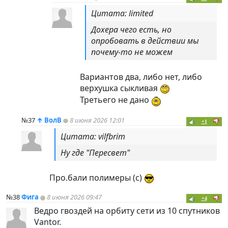
Цитата: limited
Дохера чего есть, но
опробовать в действии мы
почему-то не можем
Вариантов два, либо нет, либо
верхушка сыкливая
Третьего не дано
№37
↑
ВолВ
8 июня 2026 12:01
+1
Цитата: vilfbrim
Ну где "Пересвет"
Про.бали полимеры (с)
№38
Фига
8 июня 2026 09:47
+4
Ведро гвоздей на орбиту сети из 10 спутников
Vantor.