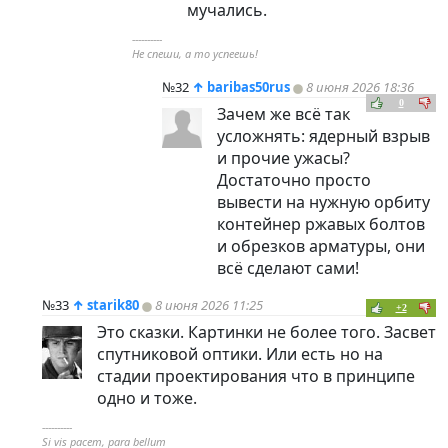
мучались.
----------
Не спеши, а то успеешь!
№32
↑
baribas50rus
8 июня 2026 18:36
0
Зачем же всё так
усложнять: ядерный взрыв
и прочие ужасы?
Достаточно просто
вывести на нужную орбиту
контейнер ржавых болтов
и обрезков арматуры, они
всё сделают сами!
№33
↑
starik80
8 июня 2026 11:25
+2
Это сказки. Картинки не более того. Засвет
спутниковой оптики. Или есть но на
стадии проектирования что в принципе
одно и тоже.
----------
Si vis pacem, para bellum