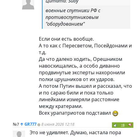
Цитата: Suby
военные спутники РФ с
противоспутниковым
"оборудованием"
Если они есть вообще.
А то как с Пересветом, Посейдонами и
т.д.
Да что далеко ходить, Орешником
навосхищались, а особо диванно
продвинутые эксперты нахоронили
полки црушников от их ударов.
А потом Путин вышел и рассказал, что
и по сараю били и пока только
линейками измеряли расстояние
между кратерами.
Всех урапатриотов подставил
№7
↑
GR777
8 июня 2026 12:18
+8
Это не удивляет. Думаю, настала пора