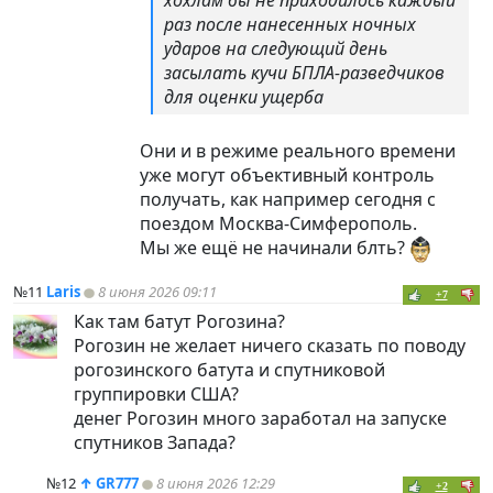
раз после нанесенных ночных
ударов на следующий день
засылать кучи БПЛА-разведчиков
для оценки ущерба
Они и в режиме реального времени
уже могут объективный контроль
получать, как например сегодня с
поездом Москва-Симферополь.
Мы же ещё не начинали блть?
№11
Laris
8 июня 2026 09:11
+7
Как там батут Рогозина?
Рогозин не желает ничего сказать по поводу
рогозинского батута и спутниковой
группировки США?
денег Рогозин много заработал на запуске
спутников Запада?
№12
↑
GR777
8 июня 2026 12:29
+2