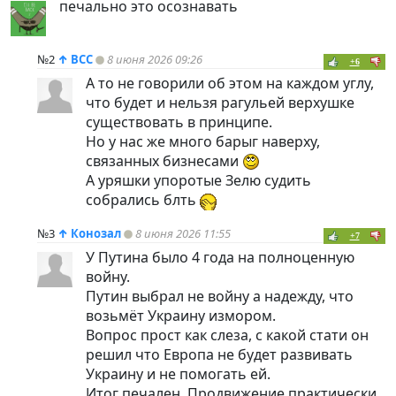
печально это осознавать
№2
↑
ВСС
8 июня 2026 09:26
+6
А то не говорили об этом на каждом углу,
что будет и нельзя рагульей верхушке
существовать в принципе.
Но у нас же много барыг наверху,
связанных бизнесами
А уряшки упоротые Зелю судить
собрались блть
№3
↑
Конозал
8 июня 2026 11:55
+7
У Путина было 4 года на полноценную
войну.
Путин выбрал не войну а надежду, что
возьмёт Украину измором.
Вопрос прост как слеза, с какой стати он
решил что Европа не будет развивать
Украину и не помогать ей.
Итог печален. Продвижение практически