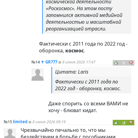
космической деятельности
«Роскосмос». На этом посту
запомнился активной медийной
деятельностью и масштабной
реорганизацией отрасли.
Фактически с 2011 года по 2022 год -
оборонка,
космос
.
№14
↑
GR777
8 июня 2026 17:47
0
Цитата: Laris
Фактически с 2011 года по
2022 год - оборонка, космос.
Даже спорить со всеми ВАМИ не
хочу - блюват кидат.
№15
limited
8 июня 2026 09:19
+8
Чрезвычайно печально то, что мы
бездействуем в борьбе с пособниками