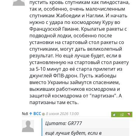
пустить кровь спутникам как
пиндoc
тана,
так и, особенно, очень малочисленным
спутникам Жабоедии и Наглии. И начать
нужно с удара по космодрому Куру во
Французской Гвиане. Крылатые ракеты с
подводной лодки, особенно после
установки на стартовый стол ракеты со
спутниками, могут дать великолепный
результат. Но ещё лучше будет, если в
установленную на стартовый стол ракету
за 5-10 минут до её старта прилетит из
джунглей ФПВ-дрон. Пусть жабоеды
вместо Украины займутся спасением,
выживших работников космодрома и
защитой космодрома от "партизан". А
партизаны там есть.
№8
↑
ВСС
8 июня 2026 13:00
+2
Цитата: GR777
ещё лучше будет, если в