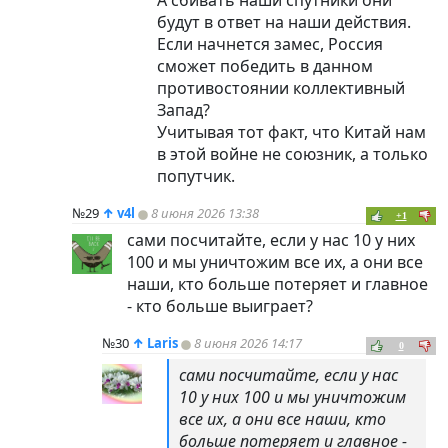
А сбивать наши спутники они
будут в ответ на наши действия.
Если начнется замес, Россия
сможет победить в данном
противостоянии коллективный
Запад?
Учитывая тот факт, что Китай нам
в этой войне не союзник, а только
попутчик.
№29
↑
v4l
8 июня 2026 13:38
+1
сами посчитайте, если у нас 10 у них
100 и мы уничтожим все их, а они все
наши, кто больше потеряет и главное
- кто больше выиграет?
№30
↑
Laris
8 июня 2026 14:17
0
сами посчитайте, если у нас
10 у них 100 и мы уничтожим
все их, а они все наши, кто
больше потеряет и главное -