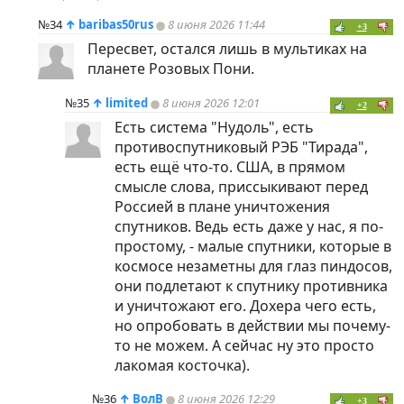
№34
↑
baribas50rus
8 июня 2026 11:44
+3
Пересвет, остался лишь в мультиках на
планете Розовых Пони.
№35
↑
limited
8 июня 2026 12:01
+2
Есть система "Нудоль", есть
противоспутниковый РЭБ "Тирада",
есть ещё что-то. США, в прямом
смысле слова, приссыкивают перед
Россией в плане уничтожения
спутников. Ведь есть даже у нас, я по-
простому, - малые спутники, которые в
космосе незаметны для глаз
пиндoc
ов,
они подлетают к спутнику противника
и уничтожают его. Дохера чего есть,
но опробовать в действии мы почему-
то не можем. А сейчас ну это просто
лакомая косточка).
№36
↑
ВолВ
8 июня 2026 12:29
+3