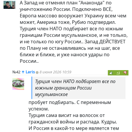
А Запад не отменял план "Анаконда" по
уничтожению России. Подключено ВСЁ,
Европа массово вооружает Украину всем чем
может, Америка тоже, Рубио подтвердил.
Турция член НАТО подбирает все по южным
границам России мусульманское, и не только,
и не только по югу России.. Запад ДЕЙСТВУЕТ
по Плану не останавливаясь ни на шаг, все
ближе и ближе, и уже нанося удары по
России..
№42
↑
Laris
8 июня 2026 10:59
+1
Турция член НАТО подбирает все по
южным границам России
мусульманское
пробует подбирать. С переменным
успехом.
Турция сама висит на волосок от
гражданской войны и распада. Кудры.
И Россия в какой-то мере является тем