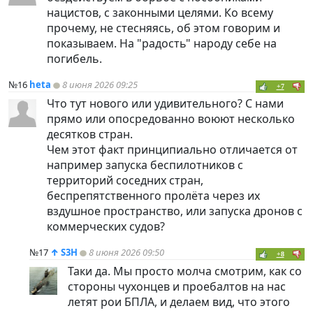
нацистов, с законными целями. Ко всему
прочему, не стесняясь, об этом говорим и
показываем. На "радость" народу себе на
погибель.
№16
heta
8 июня 2026 09:25
+7
Что тут нового или удивительного? С нами
прямо или опосредованно воюют несколько
десятков стран.
Чем этот факт принципиально отличается от
например запуска беспилотников с
территорий соседних стран,
беспрепятственного пролёта через их
вздушное пространство, или запуска дронов с
коммерческих судов?
№17
↑
S3H
8 июня 2026 09:50
+8
Таки да. Мы просто молча смотрим, как со
стороны чухонцев и проебалтов на нас
летят рои БПЛА, и делаем вид, что этого