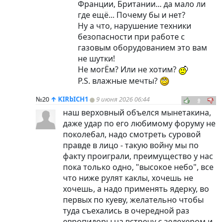
Франции, Британии... да мало ли
где ещё... Почему бы и нет?
Ну а что, нарушение техники
безопасности при работе с
газовым оборудованием это вам
не шутки!
Не могЁм? Или не хотим?
P.S. влажные мечты?
№20
↑
KIRbICH1
9 июня 2026 06:44
0
наш верховный объелся мынетакина,
даже удар по его любимому форуму не
поколебал, надо смотреть суровой
правде в лицо - такую войну мы по
факту проиграли, преимущество у нас
пока только одно, "высокое небо", все
что ниже рулят каклы, хочешь не
хочешь, а надо применять ядерку, во
первых по куеву, желательно чтобы
туда съехались в очередной раз
европидоры на встречу с зелехером и