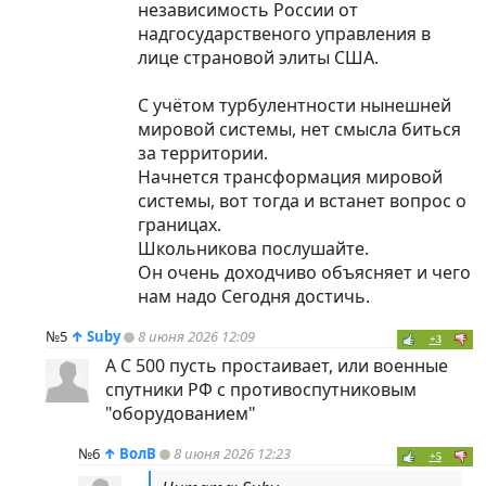
независимость России от
надгосударственого управления в
лице страновой элиты США.
С учётом турбулентности нынешней
мировой системы, нет смысла биться
за территории.
Начнется трансформация мировой
системы, вот тогда и встанет вопрос о
границах.
Школьникова послушайте.
Он очень доходчиво объясняет и чего
нам надо Сегодня достичь.
№5
↑
Suby
8 июня 2026 12:09
+3
А С 500 пусть простаивает, или военные
спутники РФ с противоспутниковым
"оборудованием"
№6
↑
ВолВ
8 июня 2026 12:23
+5