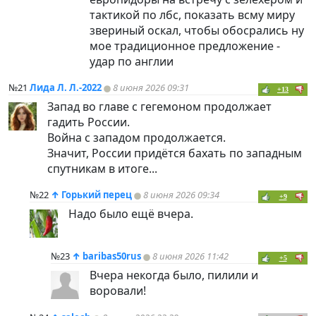
тактикой по лбс, показать всму миру
звериный оскал, чтобы обосрались ну
мое традиционное предложение -
удар по англии
№21
Лида Л. Л.-2022
8 июня 2026 09:31
+13
Запад во главе с гегемоном продолжает
гадить России.
Война с западом продолжается.
Значит, России придётся бахать по западным
спутникам в итоге...
№22
↑
Горький перец
8 июня 2026 09:34
+9
Надо было ещё вчера.
№23
↑
baribas50rus
8 июня 2026 11:42
+5
Вчера некогда было, пилили и
воровали!