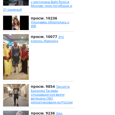
у ресторана Balzi Rossi в
Москве: трое погибших и
21 раненый
просм. 10236
Продавец обратилась к
WB
просм. 10077
Это
король Марокко
просм. 9854
Таксиста
Бахрома Тагаева,
отказавшегося везти
ветерана СВО,
депортировали из России
просм. 9236
Дед-