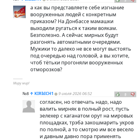
а как вы представляете себе изгнание
вооруженных людей с конкретным
приказом? На Донбассе мамашки
выходили ругаться к таким воякам.
Безполезно. А сейчас мирных будут
разгонять автоматными очередями.
Мужики то далеко не все могут выстоять
под очередью над головой, а вы хотите,
чтоб тётьки прогоняли вооруженных
отморозков?
----------
Миру мир!
№8
↑
KIRbICH1
9 июля 2026 06:52
0
согласен, но отвечать надо, надо
валить мирняк в полный рост, пусть
зелехер с каганатом орут на мировых
площадках, трэба закошмарить укров
по полной, а то смотрю им все весело
и давным давно пора применять