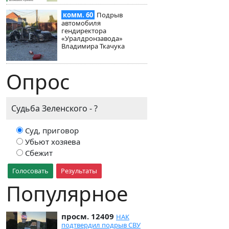
комм. 60
Подрыв
автомобиля
гендиректора
«Уралдронзавода»
Владимира Ткачука
Опрос
Судьба Зеленского - ?
Суд, приговор
Убьют хозяева
Сбежит
Голосовать
Результаты
Популярное
просм. 12409
НАК
подтвердил подрыв СВУ