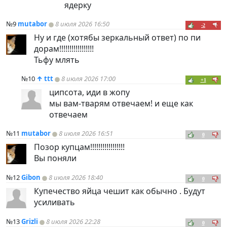
ядерку
№9
mutabor
8 июля 2026 16:50
-2
Ну и где (хотябы зеркальный ответ) по пи
дорам!!!!!!!!!!!!!!!!!
Тьфу млять
№10
↑
ttt
8 июля 2026 17:00
+1
ципсота, иди в жопу
мы вам-тварям отвечаем! и еще как
отвечаем
№11
mutabor
8 июля 2026 16:51
0
Позор купцам!!!!!!!!!!!!!!!!!
Вы поняли
№12
Gibon
8 июля 2026 18:40
0
Купечество яйца чешит как обычно . Будут
усиливать
№13
Grizli
8 июля 2026 22:28
0