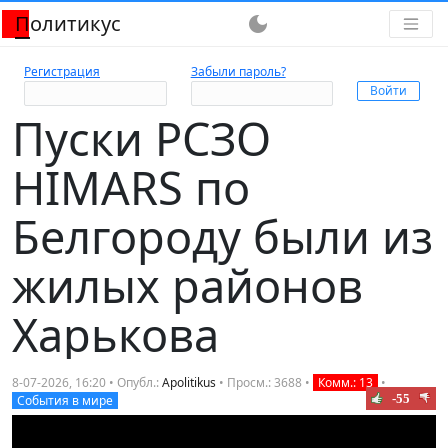
Политикус
dark_mode
Регистрация
Забыли пароль?
Пуски РСЗО
HIMARS по
Белгороду были из
жилых районов
Харькова
8-07-2026, 16:20 • Опубл.:
Apolitikus
• Просм.: 3688 •
Комм.: 13
•
-55
События в мире