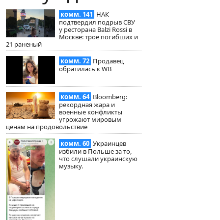
комм. 141
НАК
подтвердил подрыв СВУ
у ресторана Balzi Rossi в
Москве: трое погибших и
21 раненый
комм. 72
Продавец
обратилась к WB
комм. 64
Bloomberg:
рекордная жара и
военные конфликты
угрожают мировым
ценам на продовольствие
комм. 60
Украинцев
избили в Польше за то,
что слушали украинскую
музыку.