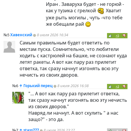
Иран . Заваруха будет - не горюй -
как у тузика с грелкой
Хватит
уже рыть могилы , чуть -что тебе
же обещали рай
№5
Хавенский
8 июля 2026 16:34
+5
Самым правильным будет ответить по
местам пуска. Сомнительно, что любители
ходить с кастрюлей на башке, не сознают куда
летят ракеты. А вот как пару раз прилетит
ответка, так сразу начнут изгонять всю эту
нечисть из своих дворов.
№6
↑
Горький перец
8 июля 2026 16:38
+2
"... А вот как пару раз прилетит ответка,
так сразу начнут изгонять всю эту нечисть
из своих дворов."
Навряд ли начнут. А вот скулить " а нас
защо?" - это да.
№7
↑
stass777
8 июля 2026 23:27
0