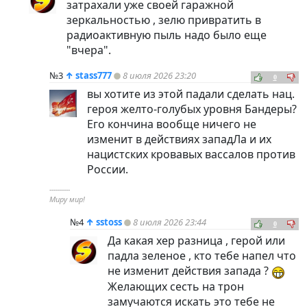
затрахали уже своей гаражной
зеркальностью , зелю привратить в
радиоактивную пыль надо было еще
"вчера".
№3
↑
stass777
8 июля 2026 23:20
0
вы хотите из этой падали сделать нац.
героя желто-голубых уровня Бандеры?
Его кончина вообще ничего не
изменит в действиях западЛа и их
нацистских кровавых вассалов против
России.
----------
Миру мир!
№4
↑
sstoss
8 июля 2026 23:44
0
Да какая хер разница , герой или
падла зеленое , кто тебе напел что
не изменит действия запада ?
Желающих сесть на трон
замучаются искать это тебе не