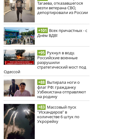
Тагаева, отказавшегося
везти ветерана СВО,
депортировали из России
+101
Всех причастных - с
Днём ВДВ!
+95
Рухнул в воду.
Российские военные
разрушили
стратегический мост под
Одессой
+88
Вытирала ноги о
флаг РФ: гражданку
Узбекистана отправляют
на родину
+83
Массовый пуск
"Искандеров" в
количестве 6 штук по
Укрорейху