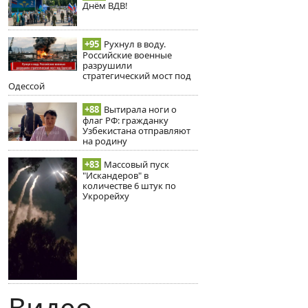
Днём ВДВ!
+95
Рухнул в воду.
Российские военные
разрушили
стратегический мост под
Одессой
+88
Вытирала ноги о
флаг РФ: гражданку
Узбекистана отправляют
на родину
+83
Массовый пуск
"Искандеров" в
количестве 6 штук по
Укрорейху
Видео