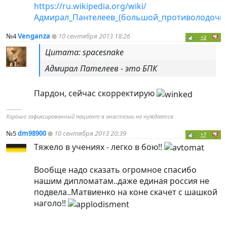
https://ru.wikipedia.org/wiki/
Адмирал_Пантелеев_(большой_противолодочн
№4
Venganza
10 сентября 2013 18:26
+2
Цитата: spacesnake
Адмирал Пателеев - это БПК
Пардон, сейчас скорректирую
----------
Хорошо зафиксированный пациент в анастезии не нуждается.
№5
dm98900
10 сентября 2013 20:39
+7
Тяжело в учениях - легко в бою!!
Вообще надо сказать огромное спасибо
нашим дипломатам..даже единая россия не
подвела..Матвиенко на коне скачет с шашкой
наголо!!