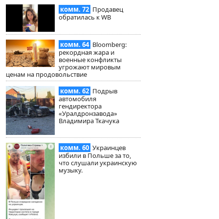
комм. 72
Продавец
обратилась к WB
комм. 64
Bloomberg:
рекордная жара и
военные конфликты
угрожают мировым
ценам на продовольствие
комм. 62
Подрыв
автомобиля
гендиректора
«Уралдронзавода»
Владимира Ткачука
комм. 60
Украинцев
избили в Польше за то,
что слушали украинскую
музыку.