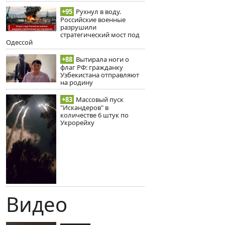
+95
Рухнул в воду.
Российские военные
разрушили
стратегический мост под
Одессой
+88
Вытирала ноги о
флаг РФ: гражданку
Узбекистана отправляют
на родину
+83
Массовый пуск
"Искандеров" в
количестве 6 штук по
Укрорейху
Видео