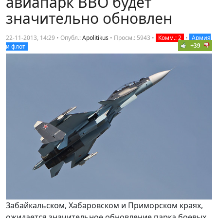
авиапарк ВВО будет
значительно обновлен
22-11-2013, 14:29 • Опубл.:
Apolitikus
•
Просм.: 5943
•
Комм.: 2
•
Армия
+39
и флот
Забайкальском, Хабаровском и Приморском краях,
ожидается значительное обновление парка боевых