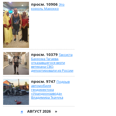
просм. 10906
Это
король Марокко
просм. 10379
Таксиста
Бахрома Тагаева,
отказавшегося везти
ветерана СВО,
депортировали из России
просм. 9747
Подрыв
автомобиля
гендиректора
«Уралдронзавода»
Владимира Ткачука
«
АВГУСТ 2026 »