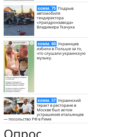
комм. 75
Подрыв
автомобиля
гендиректора
«Уралдронзавода»
Владимира Ткачука
комм. 60
Украинцев
избили в Польше за то,
что слушали украинскую
музыку.
комм. 57
Украинский
теракт в ресторане в
Москве был актом
устрашения итальянцев
— посольство РФ в Риме
Опрос