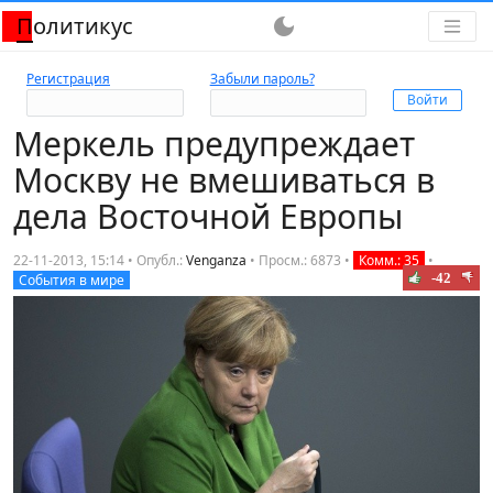
Политикус
dark_mode
Регистрация
Забыли пароль?
Меркель предупреждает
Москву не вмешиваться в
дела Восточной Европы
22-11-2013, 15:14 • Опубл.:
Venganza
•
Просм.: 6873
•
Комм.: 35
•
-42
События в мире