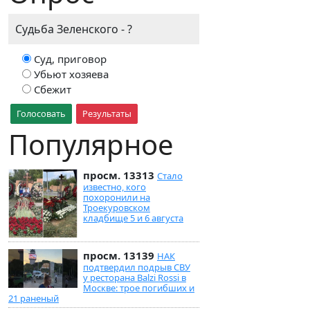
Судьба Зеленского - ?
Суд, приговор
Убьют хозяева
Сбежит
Голосовать
Результаты
Популярное
просм. 13313
Стало
известно, кого
похоронили на
Троекуровском
кладбище 5 и 6 августа
просм. 13139
НАК
подтвердил подрыв СВУ
у ресторана Balzi Rossi в
Москве: трое погибших и
21 раненый