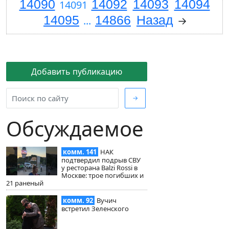
14090
14092
14093
14094
14091
14095
14866
Назад
...
→
Добавить публикацию
→
Обсуждаемое
комм. 141
НАК
подтвердил подрыв СВУ
у ресторана Balzi Rossi в
Москве: трое погибших и
21 раненый
комм. 92
Вучич
встретил Зеленского