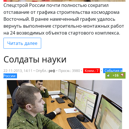
Спецстрой России почти полностью сократил
отставание от графика строительства космодрома
Восточный. В ранее намеченный график удалось
вернуть выполнение строительно-монтажных работ
на 24 возводимых объектов стартового комплекса.
Читать далее
Солдаты науки
22-11-2013, 14:11 • Опубл.:
реф
•
Просм.: 3980
•
Комм.: 7
•
События в
+16
России