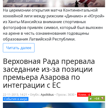
На церемонии открытия матча Континентальной
хоккейной лиги между рижским «Динамо» и «Югрой»
из Ханты-Мансийска внимание спортивных
фотографов привлёк символ, который был выложен
на арене в честь ознаменования годовщины
образования Латвийской Республики.
Читать далее
Верховная Рада прервала
заседание из-за позиции
премьера Азарова по
интеграции с ЕС
22-11-2013, 14:21 • Опубл.:
Apolitikus
•
Просм.: 3630
•
Комм.: 4
•
+14
События в мире