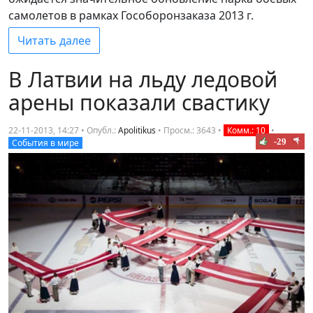
самолетов в рамках Гособоронзаказа 2013 г.
Читать далее
В Латвии на льду ледовой
арены показали свастику
22-11-2013, 14:27 • Опубл.:
Apolitikus
•
Просм.: 3643
•
Комм.: 10
•
-29
События в мире