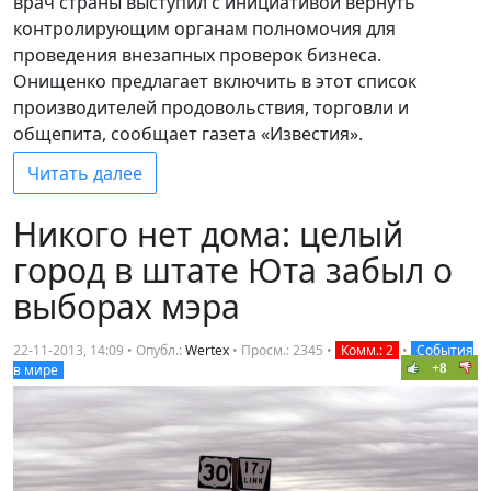
врач страны выступил с инициативой вернуть
контролирующим органам полномочия для
проведения внезапных проверок бизнеса.
Онищенко предлагает включить в этот список
производителей продовольствия, торговли и
общепита, сообщает газета «Известия».
Читать далее
Никого нет дома: целый
город в штате Юта забыл о
выборах мэра
22-11-2013, 14:09 • Опубл.:
Wertex
•
Просм.: 2345
•
Комм.: 2
•
События
+8
в мире