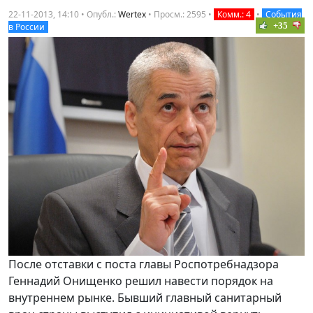
22-11-2013, 14:10 • Опубл.:
Wertex
•
Просм.: 2595
•
Комм.: 4
•
События
+35
в России
После отставки с поста главы Роспотребнадзора
Геннадий Онищенко решил навести порядок на
внутреннем рынке. Бывший главный санитарный