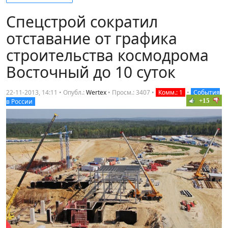
Спецстрой сократил
отставание от графика
строительства космодрома
Восточный до 10 суток
22-11-2013, 14:11 • Опубл.:
Wertex
•
Просм.: 3407
•
Комм.: 1
•
События
+15
в России