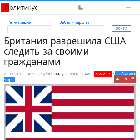
Политикус
dark_mode
Регистрация
Забыли пароль?
Британия разрешила США
следить за своими
гражданами
21-11-2013, 14:21 • Опубл.:
sattay
•
Просм.: 2048
•
Комм.: 3
•
События в
-5
мире