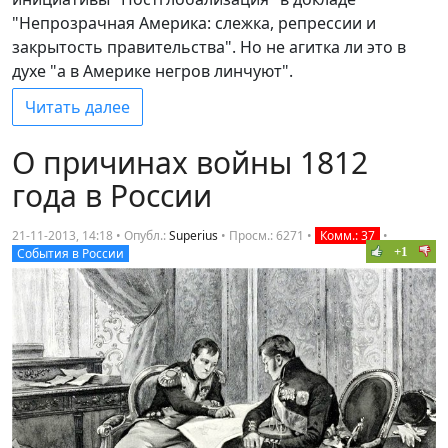
"Непрозрачная Америка: слежка, репрессии и
закрытость правительства". Но не агитка ли это в
духе "а в Америке негров линчуют".
Читать далее
О причинах войны 1812
года в России
21-11-2013, 14:18 • Опубл.:
Superius
•
Просм.: 6271
•
Комм.: 37
•
+1
События в России