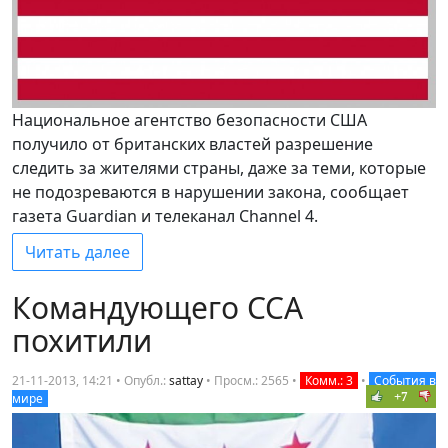
Национальное агентство безопасности США
получило от британских властей разрешение
следить за жителями страны, даже за теми, которые
не подозреваются в нарушении закона, сообщает
газета Guardian и телеканал Channel 4.
Читать далее
Командующего ССА
похитили
21-11-2013, 14:21 • Опубл.:
sattay
•
Просм.: 2565
•
Комм.: 3
•
События в
+7
мире