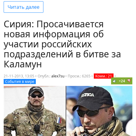
Читать далее
Сирия: Просачивается
новая информация об
участии российских
подразделений в битве за
Каламун
21-11-2013, 13:05 • Опубл.:
alex7su
•
Просм.: 6265
•
Комм.: 21
•
+24
События в мире