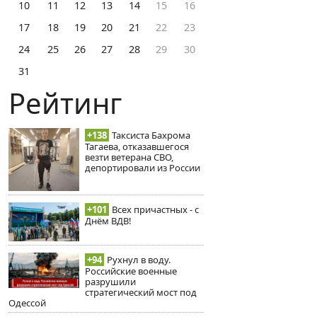
10
11
12
13
14
15
16
17
18
19
20
21
22
23
24
25
26
27
28
29
30
31
Рейтинг
+138
Таксиста Бахрома
Тагаева, отказавшегося
везти ветерана СВО,
депортировали из России
+101
Всех причастных - с
Днём ВДВ!
+94
Рухнул в воду.
Российские военные
разрушили
стратегический мост под
Одессой