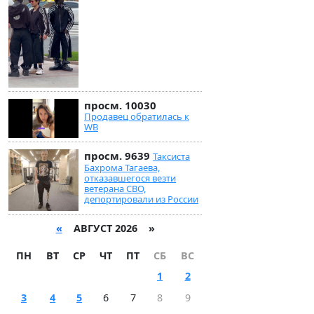
просм. 10030
Продавец обратилась к
WB
просм. 9639
Таксиста
Бахрома Тагаева,
отказавшегося везти
ветерана СВО,
депортировали из России
«
АВГУСТ 2026 »
ПН
ВТ
СР
ЧТ
ПТ
СБ
ВС
1
2
3
4
5
6
7
8
9