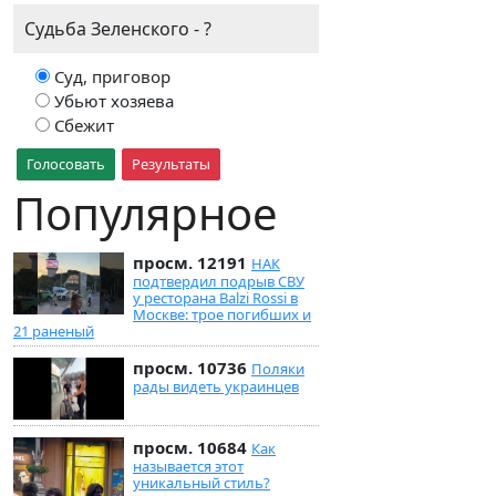
Судьба Зеленского - ?
Суд, приговор
Убьют хозяева
Сбежит
Голосовать
Результаты
Популярное
просм. 12191
НАК
подтвердил подрыв СВУ
у ресторана Balzi Rossi в
Москве: трое погибших и
21 раненый
просм. 10736
Поляки
рады видеть украинцев
просм. 10684
Как
называется этот
уникальный стиль?