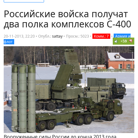
Российские войска получат
два полка комплексов С-400
20-11-2013, 22:20 • Опубл.:
sattay
•
Просм.: 5023
•
Комм.: 7
•
Армия и
+59
флот
Вооруженные силы России до конца 2013 года