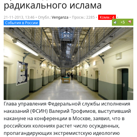
радикального ислама
21-11-2013, 13:46 • Опубл.:
Venganza
•
Просм.: 2285
•
Комм.: 4
•
+5
События в России
Глава управления Федеральной службы исполнения
наказаний (ФСИН) Валерий Трофимов, выступивший
накануне на конференции в Москве, заявил, что в
российских колониях растет число осужденных,
пропагандирующих экстремистскую идеологию