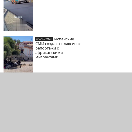
Испанские
05-08-2026
СМИ создают плаксивые
репортажи с
африканскими
мигрантами
Одессит при
05-08-2026
попытке захвата открыл
огонь по ТЦКашникам и
ранил четверых упырей