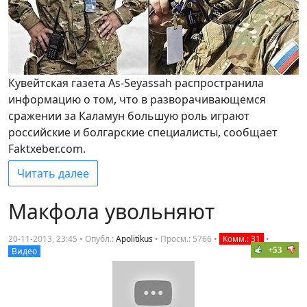
Кувейтская газета As-Seyassah распространила
информацию о том, что в разворачивающемся
сражении за Каламун большую роль играют
российские и болгарские специалисты, сообщает
Faktxeber.com.
Читать далее
Макфола увольняют
20-11-2013, 23:45 • Опубл.:
Apolitikus
•
Просм.: 5766
•
Комм.: 31
•
+53
Видео