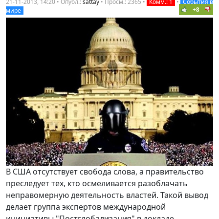
21-11-2013, 14:20 • Опубл.:
sattay
•
Просм.: 2365
•
Комм.: 1
•
События в
+8
мире
В США отсутствует свобода слова, а правительство
преследует тех, кто осмеливается разоблачать
неправомерную деятельность властей. Такой вывод
делает группа экспертов международной
инициативы "Постглобализация" в докладе