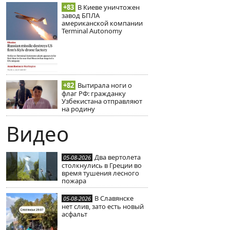
+83
В Киеве уничтожен
завод БПЛА
американской компании
Terminal Autonomy
+82
Вытирала ноги о
флаг РФ: гражданку
Узбекистана отправляют
на родину
Видео
Два вертолета
05-08-2026
столкнулись в Греции во
время тушения лесного
пожара
В Славянске
05-08-2026
нет слив, зато есть новый
асфальт