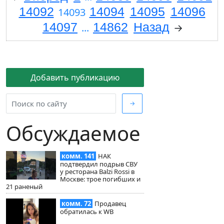
14092
14094
14095
14096
14093
14097
14862
Назад
...
→
Добавить публикацию
→
Обсуждаемое
комм. 141
НАК
подтвердил подрыв СВУ
у ресторана Balzi Rossi в
Москве: трое погибших и
21 раненый
комм. 72
Продавец
обратилась к WB