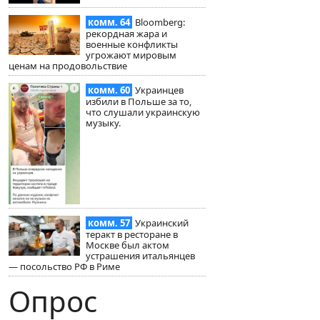
комм. 64
Bloomberg:
рекордная жара и
военные конфликты
угрожают мировым
ценам на продовольствие
комм. 60
Украинцев
избили в Польше за то,
что слушали украинскую
музыку.
комм. 57
Украинский
теракт в ресторане в
Москве был актом
устрашения итальянцев
— посольство РФ в Риме
Опрос