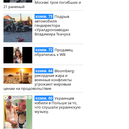
Москве: трое погибших и
21 раненый
комм. 73
Подрыв
автомобиля
гендиректора
«Уралдронзавода»
Владимира Ткачука
комм. 72
Продавец
обратилась к WB
комм. 64
Bloomberg:
рекордная жара и
военные конфликты
угрожают мировым
ценам на продовольствие
комм. 60
Украинцев
избили в Польше за то,
что слушали украинскую
музыку.