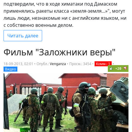
подтвердили, что в ходе химатаки под Дамаском
применялись ракеты класса «земля-земля...»", могут
лишь люди, незнакомые ни с английским языком, ни
с собственно военным делом.
Читать далее
Фильм "Заложники веры"
18-09-2013, 02:01 • Опубл.:
Venganza
•
Просм.: 3454
•
Комм.: 1
•
+20
Видео