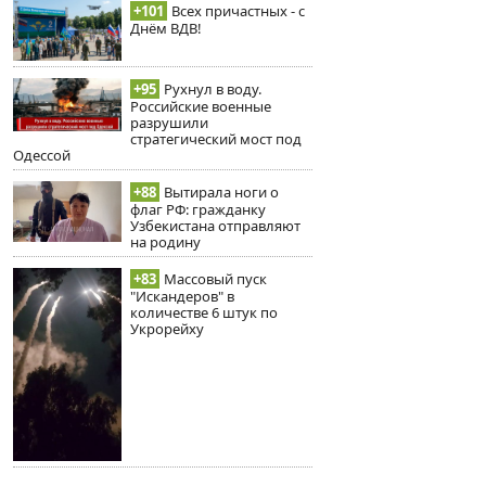
+101
Всех причастных - с
Днём ВДВ!
+95
Рухнул в воду.
Российские военные
разрушили
стратегический мост под
Одессой
+88
Вытирала ноги о
флаг РФ: гражданку
Узбекистана отправляют
на родину
+83
Массовый пуск
"Искандеров" в
количестве 6 штук по
Укрорейху