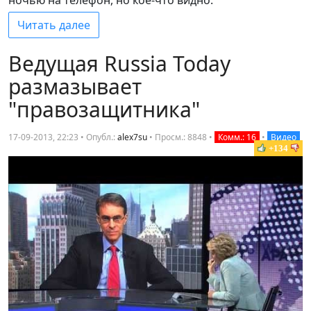
ночью на телефон, но кое-что видно.
Читать далее
Ведущая Russia Today
размазывает
"правозащитника"
17-09-2013, 22:23 • Опубл.:
alex7su
•
Просм.: 8848
•
Комм.: 16
•
Видео
+134