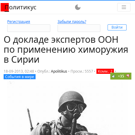
Политикус
dark_mode
Регистрация
Забыли пароль?
О докладе экспертов ООН
по применению химоружия
в Сирии
18-09-2013, 02:48 • Опубл.:
Apolitikus
•
Просм.: 5557
•
Комм.: 2
•
+35
События в мире