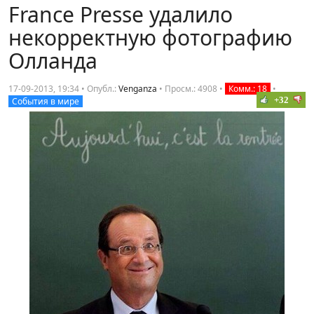
France Presse удалило
некорректную фотографию
Олланда
17-09-2013, 19:34 • Опубл.:
Venganza
•
Просм.: 4908
•
Комм.: 18
•
+32
События в мире