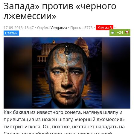
Запада» против «черного
лжемессии»
17-09-2013, 18:47 • Опубл.:
Venganza
•
Просм.: 3773
•
Комм.: 3
•
+24
Статьи
Как бахвал из известного сонета, натянув шляпу и
привытащив из ножен шпагу, «черный лжемессия»
смотрит искоса. Он, похоже, не станет нападать на
Сирию, по крайней мере, пока, пишет в своей