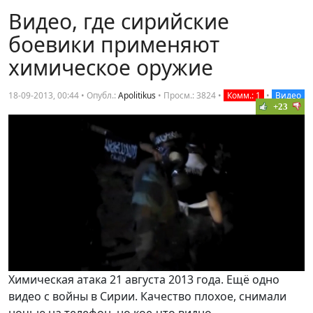
Видео, где сирийские
боевики применяют
химическое оружие
18-09-2013, 00:44 • Опубл.:
Apolitikus
•
Просм.: 3824
•
Комм.: 1
•
Видео
+23
Химическая атака 21 августа 2013 года. Ещё одно
видео с войны в Сирии. Качество плохое, снимали