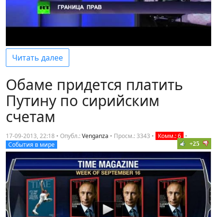
Читать далее
Обаме придется платить
Путину по сирийским
счетам
17-09-2013, 22:18 • Опубл.:
Venganza
•
Просм.: 3343
•
Комм.: 6
•
+25
События в мире