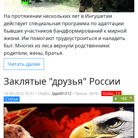
На протяжении нескольких лет в Ингушетии
действует специальная программа по адаптации
бывших участников бандформирований к мирной
жизни. Им помогают трудоустроиться и наладить
быт. Многих из леса вернули родственники:
родители, жены, братья.
Читать далее
Заклятые "друзья" России
18-09-2013, 01:51 • Опубл.:
Ippolit1212
•
Просм.: 9676
•
Комм.: 13
•
+62
Статьи