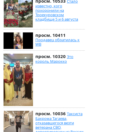
просм. 10533
Стало
известно, кого
похоронили на
Троекуровском
кладбище 5 и 6 августа
просм. 10411
Продавец обратилась к
WB
просм. 10320
Это
король Марокко
просм. 10036
Таксиста
Бахрома Тагаева,
отказавшегося везти
ветерана СВО,
депортировали из России