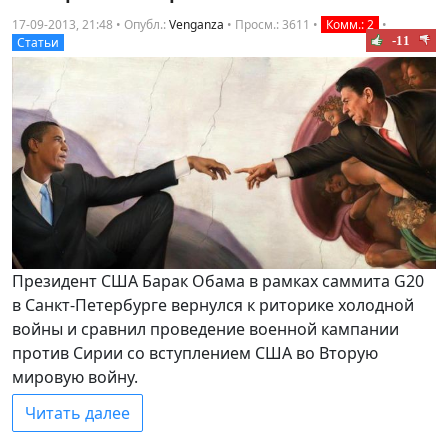
17-09-2013, 21:48 • Опубл.:
Venganza
•
Просм.: 3611
•
Комм.: 2
•
-11
Статьи
Президент США Барак Обама в рамках саммита G20
в Санкт-Петербурге вернулся к риторике холодной
войны и сравнил проведение военной кампании
против Сирии со вступлением США во Вторую
мировую войну.
Читать далее