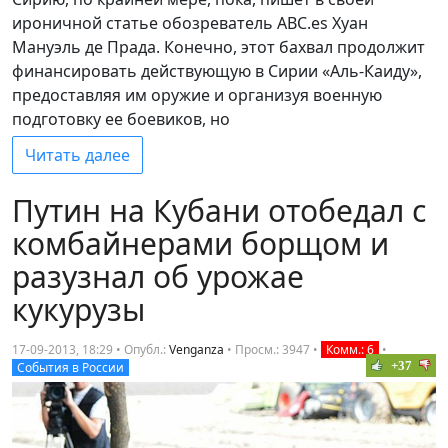
ироничной статье обозреватель ABC.es Хуан
Мануэль де Прада. Конечно, этот бахвал продолжит
финансировать действующую в Сирии «Аль-Каиду»,
предоставляя им оружие и организуя военную
подготовку ее боевиков, но
Читать далее
Путин на Кубани отобедал с
комбайнерами борщом и
разузнал об урожае
кукурузы
17-09-2013, 18:29 • Опубл.:
Venganza
•
Просм.: 3947
•
Комм.: 6
•
+37
События в России