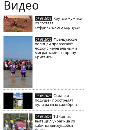
Видео
Крутые мужики
07-08-2026
из состава
«Африканского корпуса»
Французские
07-08-2026
полицаи провожают
лодку с нелегальными
мигрантами в сторону
Британии
Сколько
07-08-2026
подушек прострелят
пули разных калибров
ТЦКшник
07-08-2026
вытащил украинца из
кабины движущейся
фуры