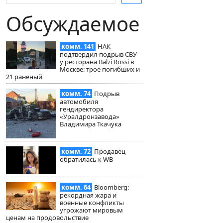
Обсуждаемое
комм. 141
НАК
подтвердил подрыв СВУ
у ресторана Balzi Rossi в
Москве: трое погибших и
21 раненый
комм. 74
Подрыв
автомобиля
гендиректора
«Уралдронзавода»
Владимира Ткачука
комм. 72
Продавец
обратилась к WB
комм. 64
Bloomberg:
рекордная жара и
военные конфликты
угрожают мировым
ценам на продовольствие