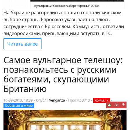
На Украине разгорелись споры о геополитическом
выборе страны. Евросоюз указывает на плюсы
сотрудничества с Брюсселем. Коммунисты ответили
видеороликами, призывающими вступать в ТС.
Читать далее
Самое вульгарное телешоу:
познакомьтесь с русскими
богатеями, скупающими
Британию
16-09-2013, 18:39 • Опубл.:
Venganza
•
Просм.: 3713
•
Комм.: 7
•
-31
События в мире