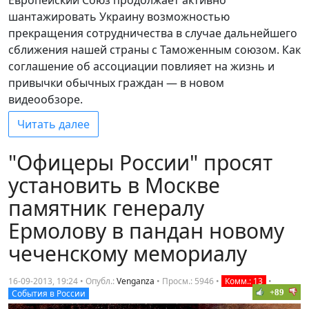
шантажировать Украину возможностью
прекращения сотрудничества в случае дальнейшего
сближения нашей страны с Таможенным союзом. Как
соглашение об ассоциации повлияет на жизнь и
привычки обычных граждан — в новом
видеообзоре.
Читать далее
"Офицеры России" просят
установить в Москве
памятник генералу
Ермолову в пандан новому
чеченскому мемориалу
16-09-2013, 19:24 • Опубл.:
Venganza
•
Просм.: 5946
•
Комм.: 13
•
+89
События в России