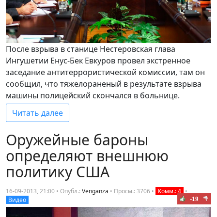
После взрыва в станице Нестеровская глава
Ингушетии Енус-Бек Евкуров провел экстренное
заседание антитеррористической комиссии, там он
сообщил, что тяжелораненый в результате взрыва
машины полицейский скончался в больнице.
Читать далее
Оружейные бароны
определяют внешнюю
политику США
16-09-2013, 21:00 • Опубл.:
Venganza
•
Просм.: 3706
•
Комм.: 4
•
-19
Видео