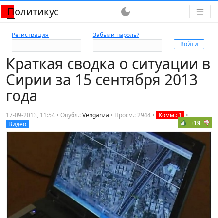
Политикус
dark_mode
Регистрация
Забыли пароль?
Краткая сводка о ситуации в
Сирии за 15 сентября 2013
года
17-09-2013, 11:54 • Опубл.:
Venganza
•
Просм.: 2944
•
Комм.: 1
•
+19
Видео