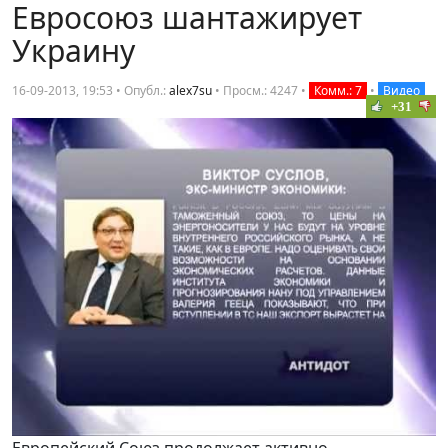
Евросоюз шантажирует
Украину
16-09-2013, 19:53 • Опубл.:
alex7su
•
Просм.: 4247
•
Комм.: 7
•
Видео
+31
Европейский Союз продолжает активно