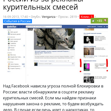
курительных смесей
16-09-2013, 17:40 • Опубл.:
Venganza
•
Просм.: 2819
•
Комм.: 1
•
+35
События в России
Над Facebook нависла угроза полной блокировки в
России: власти обнаружили в соцсети рекламу
курительных смесей. Если мы найдем признаки
нарушения закона о рекламе, то будем возбуждать
дело. В случае если речь идет о наркотиках, то