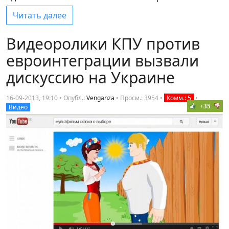
Читать далее
Видеоролики КПУ против
евроинтеграции вызвали
дискуссию на Украине
16-09-2013, 19:10 • Опубл.:
Venganza
•
Просм.: 3954
•
Комм.: 5
•
+35
Видео