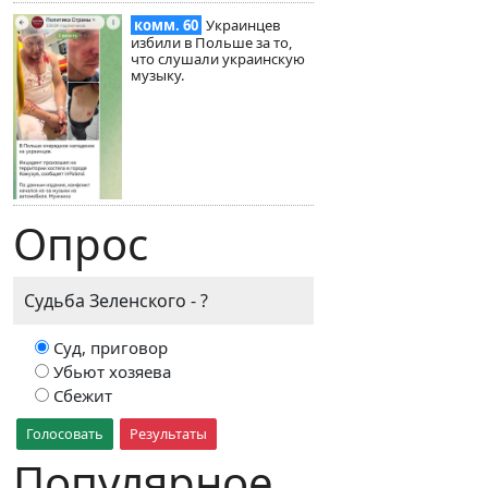
комм. 60
Украинцев
избили в Польше за то,
что слушали украинскую
музыку.
Опрос
Судьба Зеленского - ?
Суд, приговор
Убьют хозяева
Сбежит
Голосовать
Результаты
Популярное