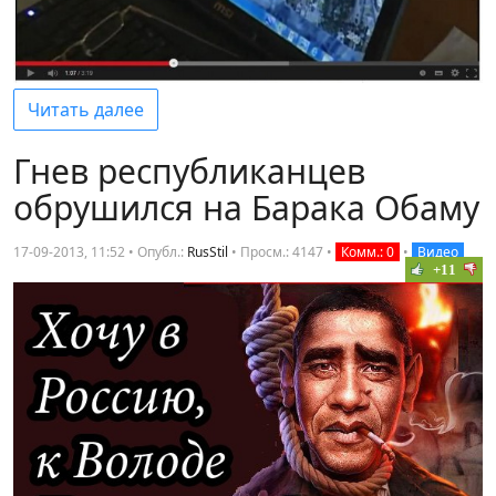
Читать далее
Гнев республиканцев
обрушился на Барака Обаму
17-09-2013, 11:52 • Опубл.:
RusStil
•
Просм.: 4147
•
Комм.: 0
•
Видео
+11