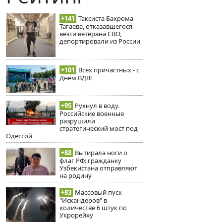
+141
Таксиста Бахрома
Тагаева, отказавшегося
везти ветерана СВО,
депортировали из России
+101
Всех причастных - с
Днём ВДВ!
+95
Рухнул в воду.
Российские военные
разрушили
стратегический мост под
Одессой
+88
Вытирала ноги о
флаг РФ: гражданку
Узбекистана отправляют
на родину
+83
Массовый пуск
"Искандеров" в
количестве 6 штук по
Укрорейху