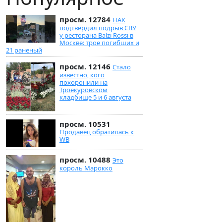
просм. 12784
НАК
подтвердил подрыв СВУ
у ресторана Balzi Rossi в
Москве: трое погибших и
21 раненый
просм. 12146
Стало
известно, кого
похоронили на
Троекуровском
кладбище 5 и 6 августа
просм. 10531
Продавец обратилась к
WB
просм. 10488
Это
король Марокко