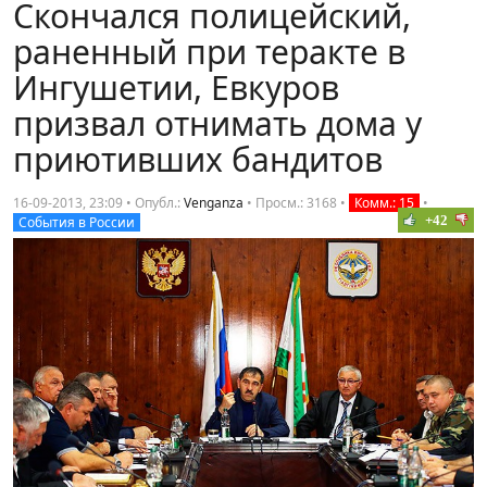
Скончался полицейский,
раненный при теракте в
Ингушетии, Евкуров
призвал отнимать дома у
приютивших бандитов
16-09-2013, 23:09 • Опубл.:
Venganza
•
Просм.: 3168
•
Комм.: 15
•
+42
События в России