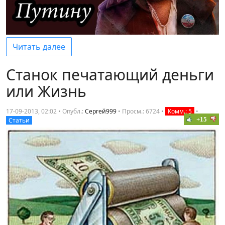
Читать далее
Станок печатающий деньги
или Жизнь
17-09-2013, 02:02 • Опубл.:
Сергей999
•
Просм.: 6724
•
Комм.: 5
•
+15
Статьи