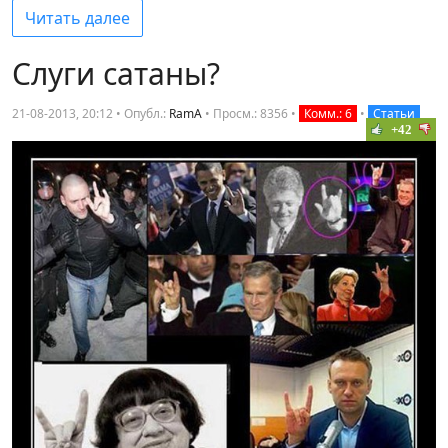
Читать далее
Слуги сатаны?
21-08-2013, 20:12 • Опубл.:
RamA
•
Просм.: 8356
•
Комм.: 6
•
Статьи
+42