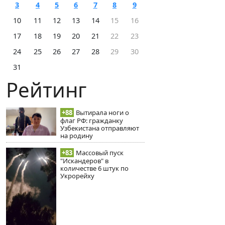
3
4
5
6
7
8
9
10
11
12
13
14
15
16
17
18
19
20
21
22
23
24
25
26
27
28
29
30
31
Рейтинг
+88
Вытирала ноги о
флаг РФ: гражданку
Узбекистана отправляют
на родину
+83
Массовый пуск
"Искандеров" в
количестве 6 штук по
Укрорейху