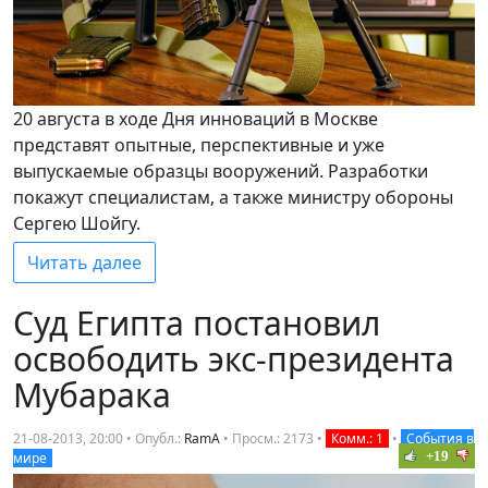
20 августа в ходе Дня инноваций в Москве
представят опытные, перспективные и уже
выпускаемые образцы вооружений. Разработки
покажут специалистам, а также министру обороны
Сергею Шойгу.
Читать далее
Суд Египта постановил
освободить экс-президента
Мубарака
21-08-2013, 20:00 • Опубл.:
RamA
•
Просм.: 2173
•
Комм.: 1
•
События в
+19
мире