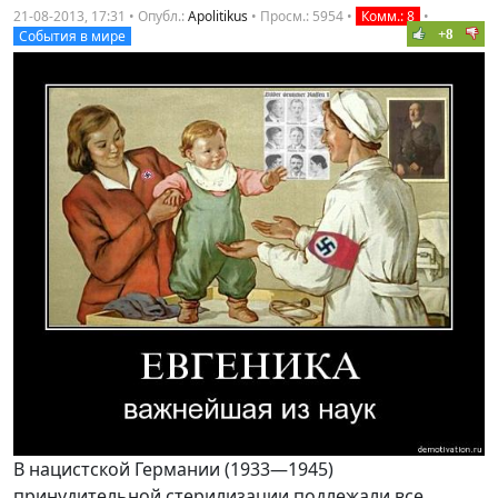
21-08-2013, 17:31 • Опубл.:
Apolitikus
•
Просм.: 5954
•
Комм.: 8
•
+8
События в мире
В нацистской Германии (1933—1945)
принудительной стерилизации подлежали все