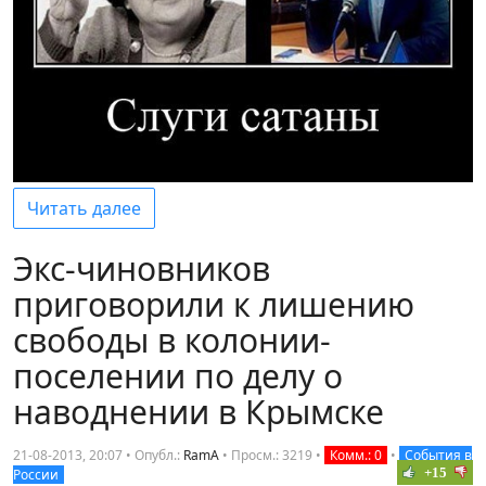
Читать далее
Экс-чиновников
приговорили к лишению
свободы в колонии-
поселении по делу о
наводнении в Крымске
21-08-2013, 20:07 • Опубл.:
RamA
•
Просм.: 3219
•
Комм.: 0
•
События в
+15
России