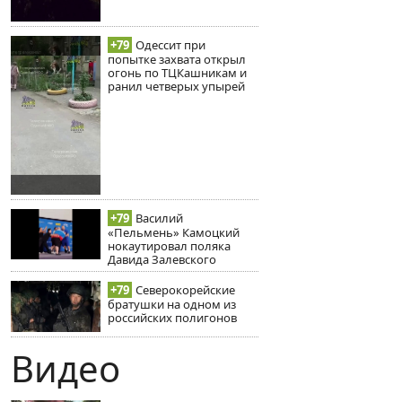
+79
Одессит при
попытке захвата открыл
огонь по ТЦКашникам и
ранил четверых упырей
+79
Василий
«Пельмень» Камоцкий
нокаутировал поляка
Давида Залевского
+79
Северокорейские
братушки на одном из
российских полигонов
Видео