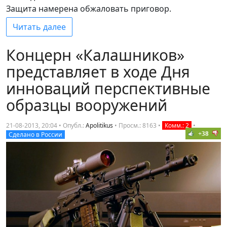
Защита намерена обжаловать приговор.
Читать далее
Концерн «Калашников»
представляет в ходе Дня
инноваций перспективные
образцы вооружений
21-08-2013, 20:04 • Опубл.:
Apolitikus
•
Просм.: 8163
•
Комм.: 2
•
+38
Сделано в России