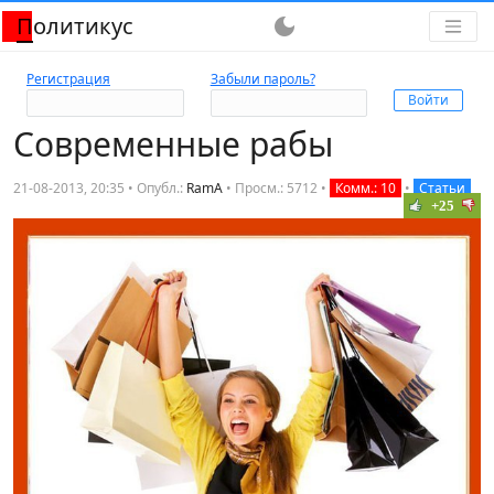
Политикус
dark_mode
Регистрация
Забыли пароль?
Современные рабы
21-08-2013, 20:35 • Опубл.:
RamA
•
Просм.: 5712
•
Комм.: 10
•
Статьи
+25