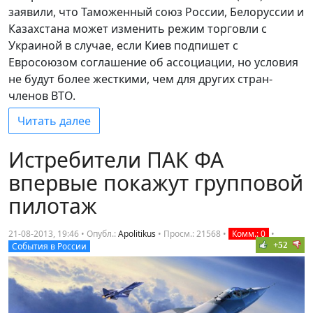
заявили, что Таможенный союз России, Белоруссии и
Казахстана может изменить режим торговли с
Украиной в случае, если Киев подпишет с
Евросоюзом соглашение об ассоциации, но условия
не будут более жесткими, чем для других стран-
членов ВТО.
Читать далее
Истребители ПАК ФА
впервые покажут групповой
пилотаж
21-08-2013, 19:46 • Опубл.:
Apolitikus
•
Просм.: 21568
•
Комм.: 0
•
+52
События в России