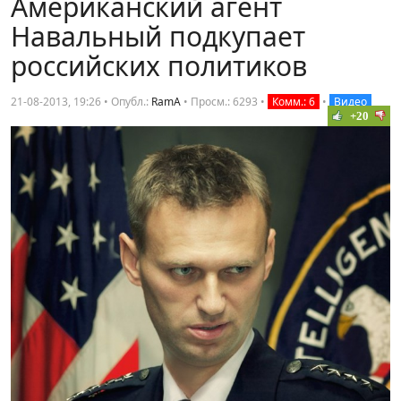
Американский агент
Навальный подкупает
российских политиков
21-08-2013, 19:26 • Опубл.:
RamA
•
Просм.: 6293
•
Комм.: 6
•
Видео
+20