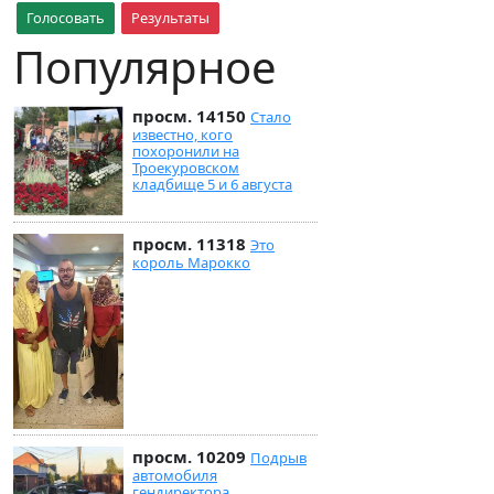
Голосовать
Результаты
Популярное
просм. 14150
Стало
известно, кого
похоронили на
Троекуровском
кладбище 5 и 6 августа
просм. 11318
Это
король Марокко
просм. 10209
Подрыв
автомобиля
гендиректора