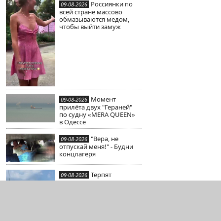
Россиянки по
09-08-2026
всей стране массово
обмазываются медом,
чтобы выйти замуж
Момент
09-08-2026
прилёта двух "Гераней"
по судну «MERA QUEEN»
в Одессе
"Вера, не
09-08-2026
отпускай меня!" - Будни
концлагеря
Терпят
09-08-2026