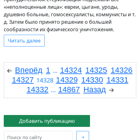
«неполноценные лица»: евреи, цыгане, уроды,
душевно больные, гомосексуалисты, коммунисты и т.
д. Затем было принято решение о большей
сообразности их физического уничтожения.
Читать далее
Вперёд
1
14324
14325
14326
←
...
14327
14329
14330
14331
14328
14332
14867
Назад
...
→
Добавить публикацию
→