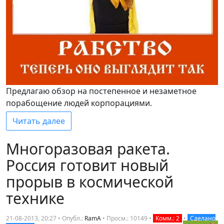
Предлагаю обзор на постепенное и незаметное
порабощение людей корпорациями.
Читать далее
Многоразовая ракета.
Россия готовит новый
прорыв в космической
технике
21-08-2013, 20:27 • Опубл.:
RamA
•
Просм.: 10149
•
Комм.: 2
•
Сделано