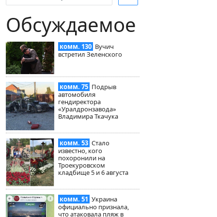
Обсуждаемое
комм. 130
Вучич
встретил Зеленского
комм. 75
Подрыв
автомобиля
гендиректора
«Уралдронзавода»
Владимира Ткачука
комм. 53
Стало
известно, кого
похоронили на
Троекуровском
кладбище 5 и 6 августа
комм. 51
Украина
официально признала,
что атаковала пляж в