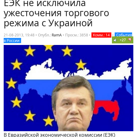
ЕЭК не исключила
ужесточения торгового
режима с Украиной
21-08-2013, 19:48 • Опубл.:
RamA
•
Просм.: 3858
•
Комм.: 14
•
События
+27
в России
В Евразийской экономической комиссии (ЕЭК)