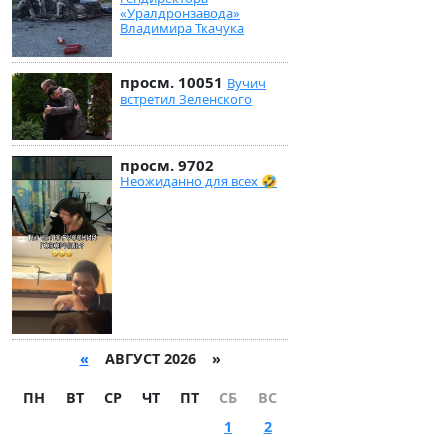
«Уралдронзавода»
Владимира Ткачука
просм. 10051
Вучич
встретил Зеленского
просм. 9702
Неожиданно для всех 🤣
«
АВГУСТ 2026 »
ПН
ВТ
СР
ЧТ
ПТ
СБ
ВС
1
2