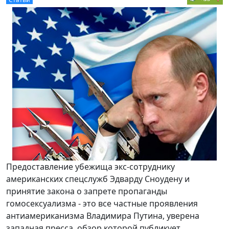
Предоставление убежища экс-сотруднику
американских спецслужб Эдварду Сноудену и
принятие закона о запрете пропаганды
гомосексуализма - это все частные проявления
антиамериканизма Владимира Путина, уверена
западная пресса, обзор которой публикует