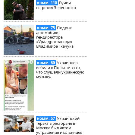
комм. 110
Вучич
встретил Зеленского
комм. 75
Подрыв
автомобиля
гендиректора
«Уралдронзавода»
Владимира Ткачука
комм. 60
Украинцев
избили в Польше за то,
что слушали украинскую
музыку.
комм. 57
Украинский
теракт в ресторане в
Москве был актом
устрашения итальянцев