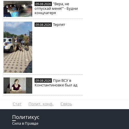
"Вера, не
09-08-2026
отпускай меня!" - Будни
концлагеря
Терпят
09-08-2026
При ВСУ в
09-08-2026
Константиновке был ад
Стат
Полит. конф.
Связь
Политикус
Сила в Правде