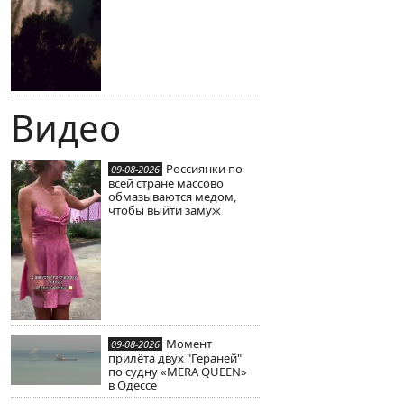
Видео
Россиянки по
09-08-2026
всей стране массово
обмазываются медом,
чтобы выйти замуж
Момент
09-08-2026
прилёта двух "Гераней"
по судну «MERA QUEEN»
в Одессе