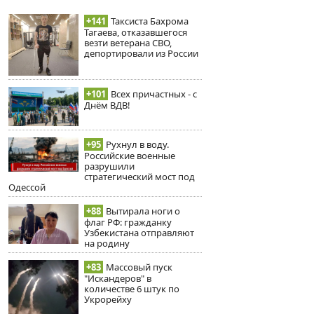
+141
Таксиста Бахрома
Тагаева, отказавшегося
везти ветерана СВО,
депортировали из России
+101
Всех причастных - с
Днём ВДВ!
+95
Рухнул в воду.
Российские военные
разрушили
стратегический мост под
Одессой
+88
Вытирала ноги о
флаг РФ: гражданку
Узбекистана отправляют
на родину
+83
Массовый пуск
"Искандеров" в
количестве 6 штук по
Укрорейху