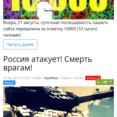
Вчера, 21 августа, суточная посещаемость нашего
сайта перевалила за отметку 10000 (10 тысяч)
человек!
Читать далее
Россия атакует! Смерть
врагам!
22-08-2013, 02:36 • Опубл.:
Apolitikus
•
Просм.: 14620
•
Комм.: 6
•
+87
Видео