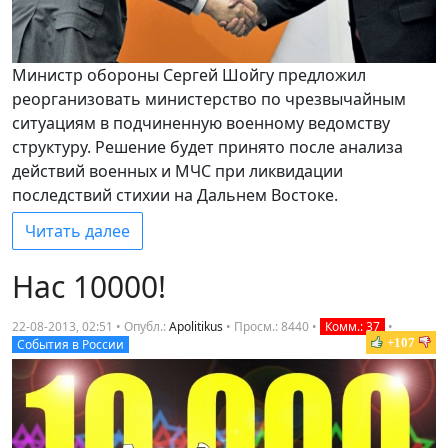
Министр обороны Сергей Шойгу предложил
реорганизовать министерство по чрезвычайным
ситуациям в подчиненную военному ведомству
структуру. Решение будет принято после анализа
действий военных и МЧС при ликвидации
последствий стихии на Дальнем Востоке.
Читать далее
Нас 10000!
22-08-2013, 02:51 • Опубл.:
Apolitikus
•
Просм.: 8440
•
Комм.: 37
•
+107
События в России