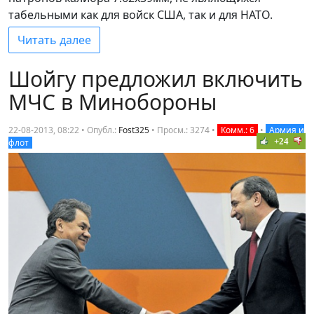
табельными как для войск США, так и для НАТО.
Читать далее
Шойгу предложил включить
МЧС в Минобороны
22-08-2013, 08:22 • Опубл.:
Fost325
•
Просм.: 3274
•
Комм.: 6
•
Армия и
+24
флот