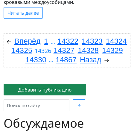
кровавыми междоусобицами.
Читать далее
Вперёд
1
14322
14323
14324
←
...
14325
14327
14328
14329
14326
14330
14867
Назад
...
→
Добавить публикацию
→
Обсуждаемое