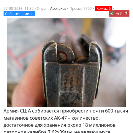
22-08-2013, 11:35 • Опубл.:
Apolitikus
•
Просм.: 7790
•
Комм.: 6
•
-20
События в мире
Армия США собирается приобрести почти 600 тысяч
магазинов советских АК-47 – количество,
достаточное для хранения около 18 миллионов
патронов калибра 7.62х39мм, не являющихся