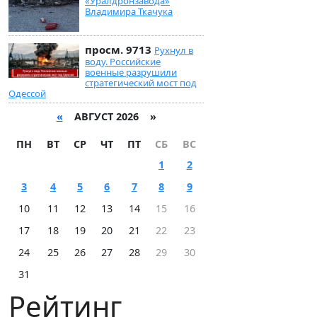
«Уралдронзавода»
Владимира Ткачука
просм. 9713
Рухнул в
воду. Российские
военные разрушили
стратегический мост под
Одессой
«
АВГУСТ 2026 »
ПН
ВТ
СР
ЧТ
ПТ
СБ
ВС
1
2
3
4
5
6
7
8
9
10
11
12
13
14
15
16
17
18
19
20
21
22
23
24
25
26
27
28
29
30
31
Рейтинг