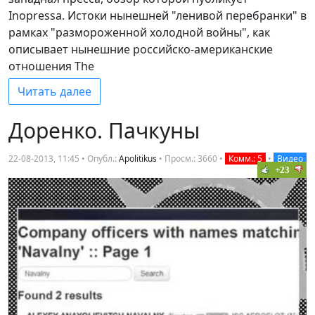
Inopressa. Истоки нынешней "ленивой перебранки" в
рамках "размороженной холодной войны", как
описывает нынешние российско-американские
отношения The
Читать далее
Доренко. Пачкуны
22-08-2013, 11:45 • Опубл.:
Apolitikus
•
Просм.: 3660
•
Комм.: 5
•
Видео
+23