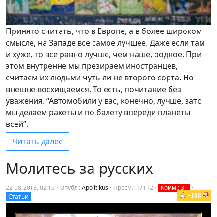
Принято считать, что в Европе, а в более широком
смысле, на Западе все самое лучшее. Даже если там
и хуже, то все равно лучше, чем наше, родное. При
этом внутренне мы презираем иностранцев,
считаем их людьми чуть ли не второго сорта. Но
внешне восхищаемся. То есть, почитание без
уважения. “Автомобили у вас, конечно, лучше, зато
мы делаем ракеты и по балету впереди планеты
всей”.
Читать далее
Молитесь за русских
22-08-2013, 02:15 • Опубл.:
Apolitikus
•
Просм.: 17112
•
Комм.: 31
•
+108
Статьи