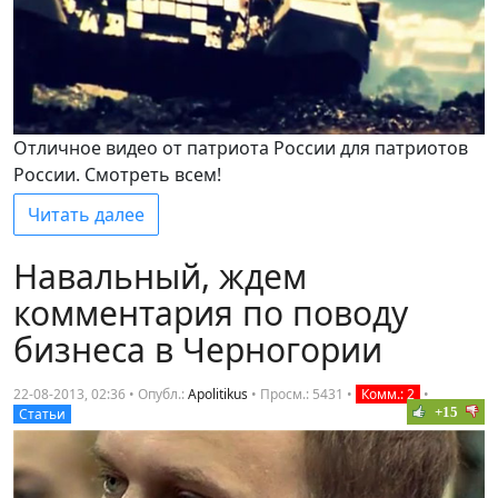
Отличное видео от патриота России для патриотов
России. Смотреть всем!
Читать далее
Навальный, ждем
комментария по поводу
бизнеса в Черногории
22-08-2013, 02:36 • Опубл.:
Apolitikus
•
Просм.: 5431
•
Комм.: 2
•
+15
Статьи