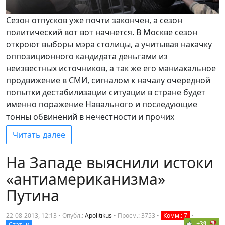
Сезон отпусков уже почти закончен, а сезон
политический вот вот начнется. В Москве сезон
откроют выборы мэра столицы, а учитывая накачку
оппозиционного кандидата деньгами из
неизвестных источников, а так же его маниакальное
продвижение в СМИ, сигналом к началу очередной
попытки дестабилизации ситуации в стране будет
именно поражение Навального и последующие
тонны обвинений в нечестности и прочих
Читать далее
На Западе выяснили истоки
«антиамериканизма»
Путина
22-08-2013, 12:13 • Опубл.:
Apolitikus
•
Просм.: 3753
•
Комм.: 7
•
+39
Статьи