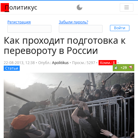
Политикус
dark_mode
Регистрация
Забыли пароль?
Как проходит подготовка к
перевороту в России
22-08-2013, 12:38 • Опубл.:
Apolitikus
•
Просм.: 5297
•
Комм.: 8
•
+29
Статьи