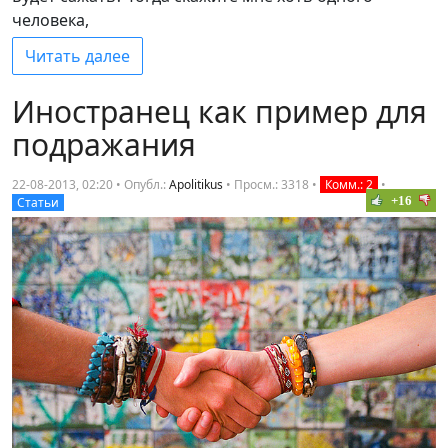
человека,
Читать далее
Иностранец как пример для
подражания
22-08-2013, 02:20 • Опубл.:
Apolitikus
•
Просм.: 3318
•
Комм.: 2
•
+16
Статьи