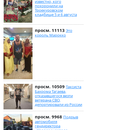
известно, кого
похоронили на
Троекуровском
кладбище 5 и 6 августа
просм. 11113
Это
король Марокко
просм. 10509
Таксиста
Бахрома Тагаева,
отказавшегося везти
ветерана СВО,
депортировали из России
просм. 9968
Подрыв
автомобиля
гендиректора