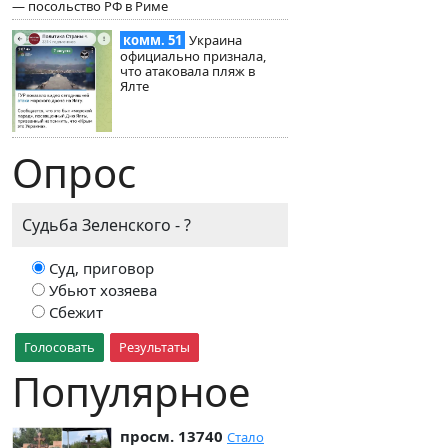
— посольство РФ в Риме
комм. 51
Украина
официально признала,
что атаковала пляж в
Ялте
Опрос
Судьба Зеленского - ?
Суд, приговор
Убьют хозяева
Сбежит
Голосовать
Результаты
Популярное
просм. 13740
Стало