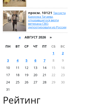
просм. 10121
Таксиста
Бахрома Тагаева,
отказавшегося везти
ветерана СВО,
депортировали из России
«
АВГУСТ 2026 »
ПН
ВТ
СР
ЧТ
ПТ
СБ
ВС
1
2
3
4
5
6
7
8
9
10
11
12
13
14
15
16
17
18
19
20
21
22
23
24
25
26
27
28
29
30
31
Рейтинг