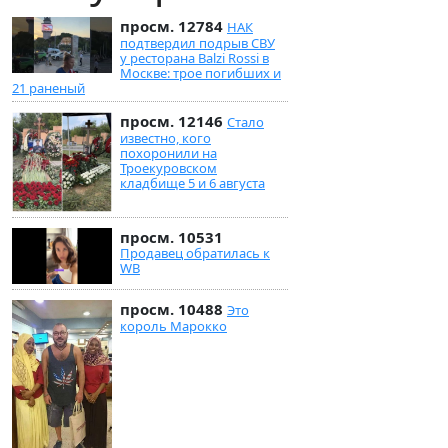
просм. 12784
НАК
подтвердил подрыв СВУ
у ресторана Balzi Rossi в
Москве: трое погибших и
21 раненый
просм. 12146
Стало
известно, кого
похоронили на
Троекуровском
кладбище 5 и 6 августа
просм. 10531
Продавец обратилась к
WB
просм. 10488
Это
король Марокко