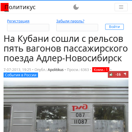
Политикус
dark_mode
Регистрация
Забыли пароль?
На Кубани сошли с рельсов
пять вагонов пассажирского
поезда Адлер-Новосибирск
7-07-2013, 19:25 • Опубл.:
Apolitikus
•
Просм.: 6363
•
Комм.: 1
•
-16
События в России