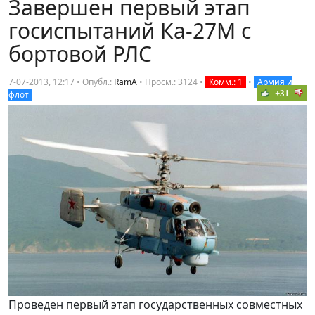
Завершен первый этап
госиспытаний Ка-27М с
бортовой РЛС
7-07-2013, 12:17 • Опубл.:
RamA
•
Просм.: 3124
•
Комм.: 1
•
Армия и
+31
флот
Проведен первый этап государственных совместных