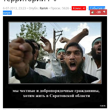
6-07-2013, 23:23 • Опубл.:
RamA
•
Просм.: 5626
•
Комм.: 4
•
События в
-39
мире