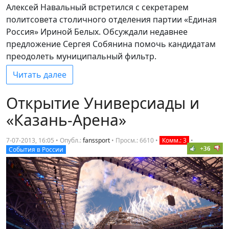
Алексей Навальный встретился с секретарем
политсовета столичного отделения партии «Единая
Россия» Ириной Белых. Обсуждали недавнее
предложение Сергея Собянина помочь кандидатам
преодолеть муниципальный фильтр.
Читать далее
Открытие Универсиады и
«Казань-Арена»
7-07-2013, 16:05 • Опубл.:
fanssport
•
Просм.: 6610
•
Комм.: 3
•
+36
События в России