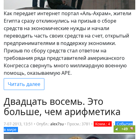
Как передает интернет портал «Аль-Ахрам», жители
Египта сразу откликнулись на призыв о сборе
средств на экономические нужды и начали
переводить часть своих средств на счет, открытый
предпринимателями в поддержку экономики.
Призыв по сбору средств стал ответом на
требования ряда представителей американского
Конгресса свернуть много миллиардную военную
помощь, оказываемую АРЕ.
Читать далее
Двадцать восемь. Это
больше, чем арифметика
7-07-2013, 13:51 • Опубл.:
alex7su
•
Просм.: 3781
•
Комм.: 4
•
События
+49
в мире