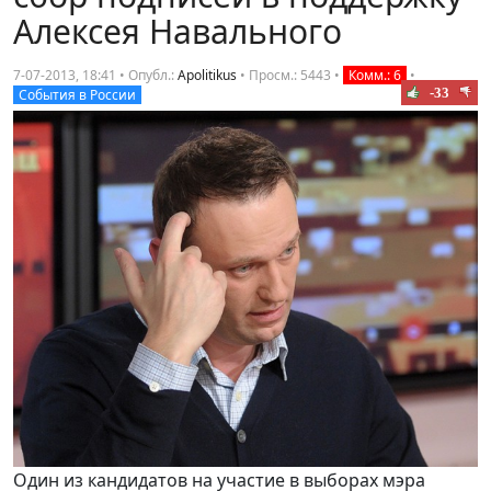
Алексея Навального
7-07-2013, 18:41 • Опубл.:
Apolitikus
•
Просм.: 5443
•
Комм.: 6
•
-33
События в России
Один из кандидатов на участие в выборах мэра