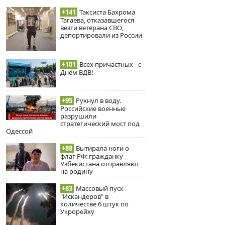
+141
Таксиста Бахрома
Тагаева, отказавшегося
везти ветерана СВО,
депортировали из России
+101
Всех причастных - с
Днём ВДВ!
+95
Рухнул в воду.
Российские военные
разрушили
стратегический мост под
Одессой
+88
Вытирала ноги о
флаг РФ: гражданку
Узбекистана отправляют
на родину
+83
Массовый пуск
"Искандеров" в
количестве 6 штук по
Укрорейху