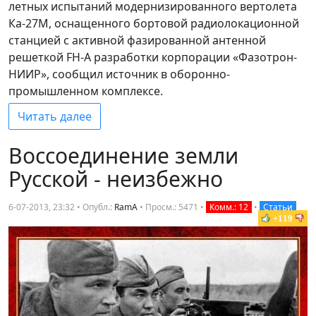
летных испытаний модернизированного вертолета
Ка-27М, оснащенного бортовой радиолокационной
станцией с активной фазированной антенной
решеткой FH-A разработки корпорации «Фазотрон-
НИИР», сообщил источник в оборонно-
промышленном комплексе.
Читать далее
Воссоединение земли
Русской - неизбежно
6-07-2013, 23:32 • Опубл.:
RamA
•
Просм.: 5471
•
Комм.: 12
•
Статьи
+119