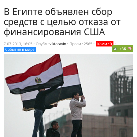
В Египте объявлен сбор
средств с целью отказа от
финансирования США
7-07-2013, 16:05 • Опубл.:
viktoravin
•
Просм.: 2565
•
Комм.: 0
•
+36
События в мире