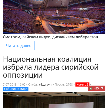
Смотрим, лайкаем видео, дислайкаем либерастов.
Читать далее
Национальная коалиция
избрала лидера сирийской
оппозиции
7-07-2013, 16:05 • Опубл.:
viktoravin
•
Просм.: 2768
•
Комм.: 2
•
-25
События в мире