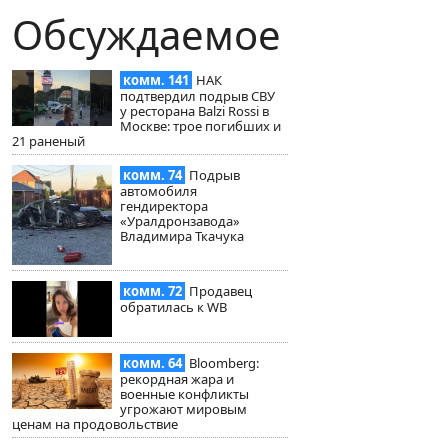
Обсуждаемое
комм. 141
НАК
подтвердил подрыв СВУ
у ресторана Balzi Rossi в
Москве: трое погибших и
21 раненый
комм. 74
Подрыв
автомобиля
гендиректора
«Уралдронзавода»
Владимира Ткачука
комм. 72
Продавец
обратилась к WB
комм. 64
Bloomberg:
рекордная жара и
военные конфликты
угрожают мировым
ценам на продовольствие