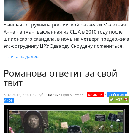
Бывшая сотрудница российской разведки 31-летняя
Анна Чапман, высланная из США в 2010 году после
шпионского скандала, в ночь на четверг предложила
экс-сотруднику ЦРУ Эдварду Сноудену пожениться.
Читать далее
Романова ответит за свой
твит
6-07-2013, 23:01 • Опубл.:
RamA
•
Просм.: 5555
•
Комм.: 6
•
События в
+37
мире