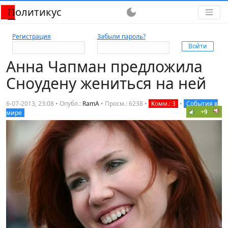
Политикус
dark_mode
Регистрация
Забыли пароль?
Анна Чапман предложила
Сноудену жениться на ней
6-07-2013, 23:08 • Опубл.:
RamA
•
Просм.: 6238
•
Комм.: 3
•
События в
+9
мире