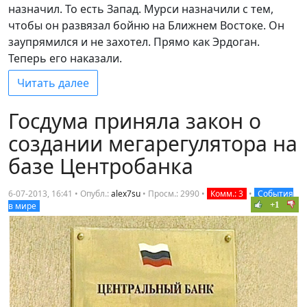
назначил. То есть Запад. Мурси назначили с тем,
чтобы он развязал бойню на Ближнем Востоке. Он
заупрямился и не захотел. Прямо как Эрдоган.
Теперь его наказали.
Читать далее
Госдума приняла закон о
создании мегарегулятора на
базе Центробанка
6-07-2013, 16:41 • Опубл.:
alex7su
•
Просм.: 2990
•
Комм.: 3
•
События
+1
в мире