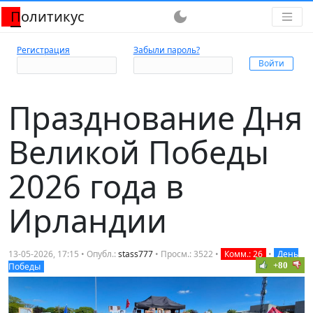
Политикус
dark_mode
Регистрация
Забыли пароль?
Празднование Дня
Великой Победы
2026 года в
Ирландии
13-05-2026, 17:15 • Опубл.:
stass777
• Просм.: 3522 •
Комм.: 26
•
День
+80
Победы