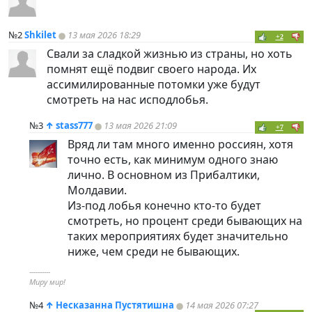
№2
Shkilet
13 мая 2026 18:29
+2
Свали за сладкой жизнью из страны, но хоть
помнят ещё подвиг своего народа. Их
ассимилированные потомки уже будут
смотреть на нас исподлобья.
№3
↑
stass777
13 мая 2026 21:09
+7
Вряд ли там много именно россиян, хотя
точно есть, как минимум одного знаю
лично. В основном из Прибалтики,
Молдавии.
Из-под лобья конечно кто-то будет
смотреть, но процент среди бывающих на
таких мероприятиях будет значительно
ниже, чем среди не бывающих.
----------
Миру мир!
№4
↑
Несказанна Пустятишна
14 мая 2026 07:27