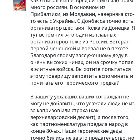
Как я писал выше, вряд ли там было прям
много россиян. В основном из
Прибалтики, из Молдавии, наверняка кто-
то есть с Украйны. С Донбасса точно есть,
организатор шествия Полка из Донецка. Я
тут вспомнил ,что один из главных
организаторов тоже из России. Ветеран
первой чеченской и воевал не в пехоте.
Благодаря своему заслуженному деду в
очень высоких чинах, он на срочку попал
в элитные войска. Вы хотите попытаться
этому товарищу запретить вспоминать и
почитать его героического предка?
В защиту уехавших ваших сограждан не
могу не добавить, что уезжали люди не из-
за капризов или страха (как
верхнеларсовский десант), а после того,
как партноменклатура предала народ в
конце 80-ых. Наши героические деды
точно бились не за это предательство, но