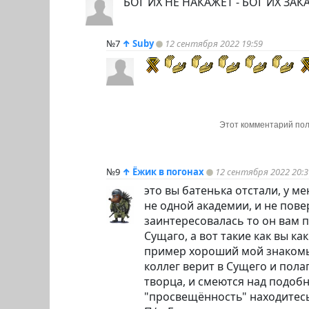
БОГ ИХ НЕ НАКАЖЕТ - БОГ ИХ ЗАК
№7
↑
Suby
12 сентября 2022 19:59
Этот комментарий пол
№9
↑
Ёжик в погонах
12 сентября 2022 20:3
это вы батенька отстали, у 
не одной академии, и не пов
заинтересовалась то он вам
Сущаго, а вот такие как вы к
пример хороший мой знакомый
коллег верит в Сущего и пола
творца, и смеются над подоб
"просвещённость" находитесь