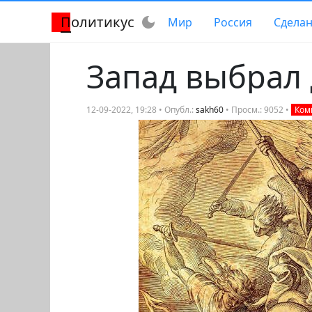
Политикус
dark_mode
Мир
Россия
Сделан
Запад выбрал 
12-09-2022, 19:28 • Опубл.:
sakh60
• Просм.: 9052 •
Комм