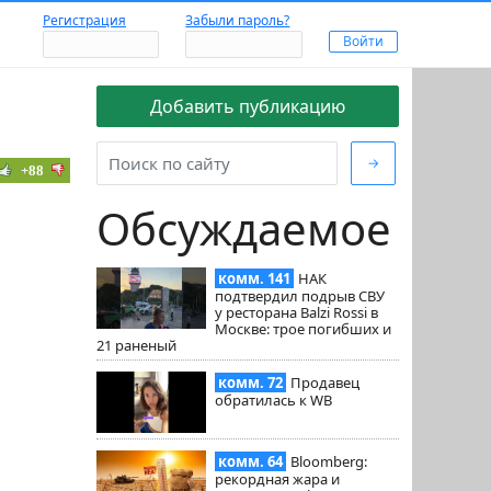
Регистрация
Забыли пароль?
Добавить публикацию
→
+88
Обсуждаемое
комм. 141
НАК
подтвердил подрыв СВУ
у ресторана Balzi Rossi в
Москве: трое погибших и
21 раненый
комм. 72
Продавец
обратилась к WB
комм. 64
Bloomberg:
рекордная жара и