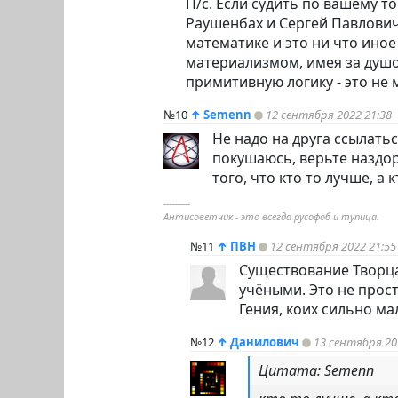
П/с. Если судить по вашему 
Раушенбах и Сергей Павлович
математике и это ни что иное
материализмом, имея за душо
примитивную логику - это не 
№10
↑
Semenn
12 сентября 2022 21:38
Не надо на друга ссылать
покушаюсь, верьте наздор
того, что кто то лучше, а 
----------
Антисоветчик - это всегда русофоб и тупица.
№11
↑
ПВН
12 сентября 2022 21:55
Существование Творца
учёными. Это не прос
Гения, коих сильно ма
№12
↑
Данилович
13 сентября 20
Цитата: Semenn