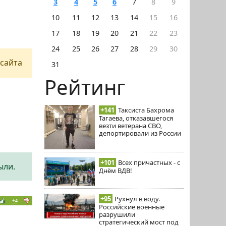
3
4
5
6
7
8
9
10
11
12
13
14
15
16
17
18
19
20
21
22
23
24
25
26
27
28
29
30
сайта
31
Рейтинг
+141
Таксиста Бахрома
Тагаева, отказавшегося
везти ветерана СВО,
депортировали из России
+101
Всех причастных - с
ыли.
Днём ВДВ!
+95
Рухнул в воду.
+4
Российские военные
разрушили
стратегический мост под