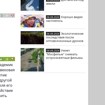
земли
0
Хорошо видео
06-08-2026
настоялось
Экологические
06-08-2026
последствия после
оптоволоконных дронов
Умеет
06-08-2026
"Мосфильм" снимать
остросюжетные фильмы
+6
кадемик
евековая
ытие
другой
оля его
ействие
зить