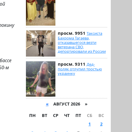
ной
покину
просм. 9951
Таксиста
Бахрома Тагаева,
отказавшегося везти
ветерана СВО,
депортировали из России
бассе
просм. 9311
Дед-
50-м
поляк отлупил тростью
украинку
«
АВГУСТ 2026 »
ПН
ВТ
СР
ЧТ
ПТ
СБ
ВС
1
2