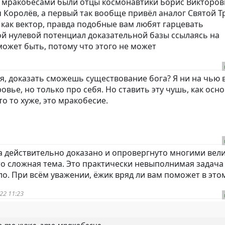
то мракобесами были отцы космонавтики Борис Викторо
 Королёв, а первый так вообще привёл аналог Святой Т
 как вектор, правда подобные вам любят гарцевать
й нулевой потенциал доказательной базы ссылаясь на
может быть, потому что этого не может
ся, доказать сможешь существование бога? Я ни на чью в
овье, но только про себя. Но ставить эту чушь, как осн
кто то хуже, это мракобесие.
 действительно доказано и опровергнуто многими вел
то сложная тема. Это практически невыполнимая задача 
ло. При всём уважении, ёжик вряд ли вам поможет в этом
22 11:23