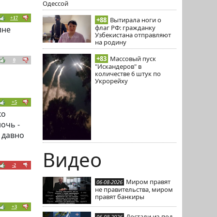
Одессой
+17
+88
Вытирала ноги о
флаг РФ: гражданку
лне
Узбекистана отправляют
на родину
+83
Массовый пуск
0
"Искандеров" в
количестве 6 штук по
Укрорейху
+5
ко
очь -
 давно
Видео
-2
Миром правят
06-08-2026
не правительства, миром
правят банкиры
+3
Достали из-под
06-08-2026