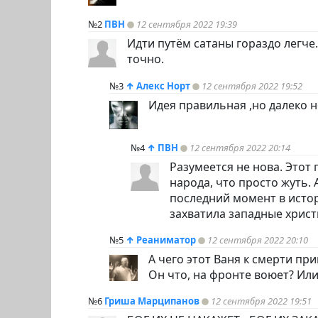
№2
ПВН
12 сентября 2022 19:39
Идти путём сатаны гораздо легче
точно.
№3
↑
Алекс Норт
12 сентября 2022 19:52
Идея правильная ,но далеко н
№4
↑
ПВН
12 сентября 2022 20:14
Разумеется не нова. Этот
народа, что просто жуть.
последний момент в истор
захватила западные христи
№5
↑
Реаниматор
12 сентября 2022 20:10
А чего этот Ваня к смерти пр
Он что, на фронте воюет? Или
№6
Гриша Марципанов
12 сентября 2022 19:51