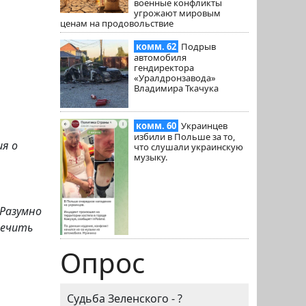
военные конфликты
угрожают мировым
ценам на продовольствие
комм. 62
Подрыв
автомобиля
гендиректора
«Уралдронзавода»
Владимира Ткачука
комм. 60
Украинцев
избили в Польше за то,
я о
что слушали украинскую
музыку.
 Разумно
печить
Опрос
Судьба Зеленского - ?