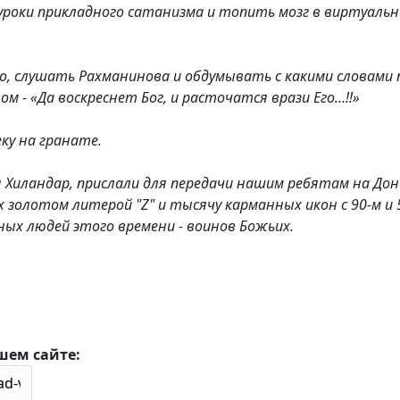
 уроки прикладного сатанизма и топить мозг в виртуаль
о, слушать Рахманинова и обдумывать с какими словами 
лом -
«Да воскреснет Бог, и расточатся врази Его…!!»
ку на гранате.
я Хиландар, прислали для передачи нашим ребятам на Дон
 золотом литерой "Z" и тысячу карманных икон с 90-м и 
ных людей этого времени - воинов Божьих.
шем сайте: