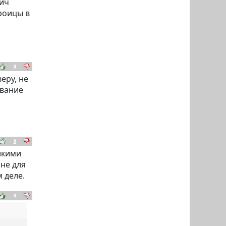
вич
роицы в
0
еру, не
ование
0
икими
не для
 деле.
0