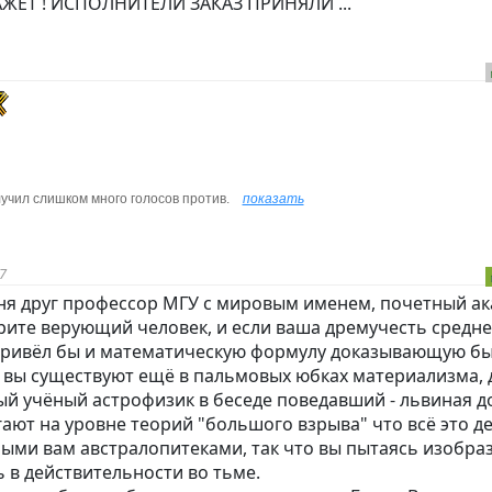
АЖЕТ ! ИСПОЛНИТЕЛИ ЗАКАЗ ПРИНЯЛИ ...
учил слишком много голосов против.
показать
7
меня друг профессор МГУ с мировым именем, почетный а
ерите верующий человек, и если ваша дремучесть средн
 привёл бы и математическую формулу доказывающую б
ак вы существуют ещё в пальмовых юбках материализма, 
 учёный астрофизик в беседе поведавший - львиная д
гают на уровне теорий "большого взрыва" что всё это д
ными вам австралопитеками, так что вы пытаясь изобра
 в действительности во тьме.