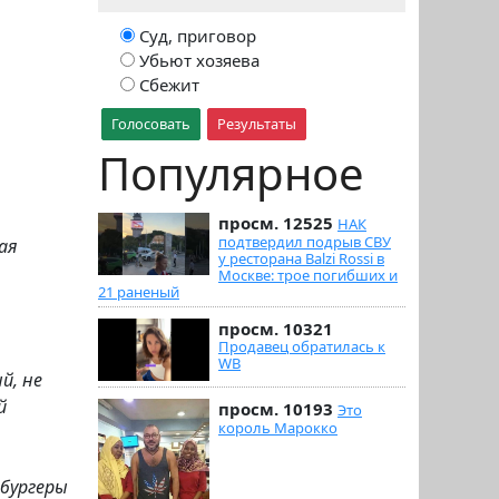
Суд, приговор
Убьют хозяева
Сбежит
Голосовать
Результаты
Популярное
просм. 12525
НАК
подтвердил подрыв СВУ
ая
у ресторана Balzi Rossi в
Москве: трое погибших и
21 раненый
просм. 10321
Продавец обратилась к
WB
й, не
й
просм. 10193
Это
король Марокко
 бургеры