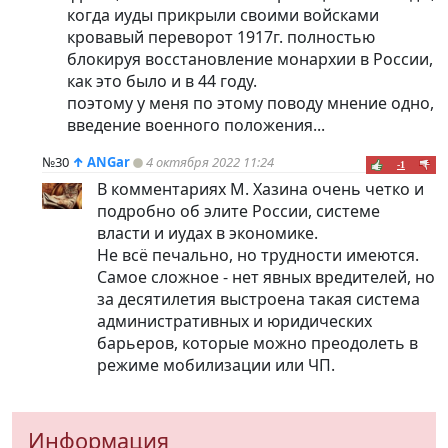
когда иуды прикрыли своими войсками
кровавый переворот 1917г. полностью
блокируя восстановление монархии в России,
как это было и в 44 году.
поэтому у меня по этому поводу мнение одно,
введение военного положения...
№30
↑
ANGar
4 октября 2022 11:24
-1
В комментариях М. Хазина очень четко и
подробно об элите России, системе
власти и иудах в экономике.
Не всё печально, но трудности имеются.
Самое сложное - нет явных вредителей, но
за десятилетия выстроена такая система
административных и юридических
барьеров, которые можно преодолеть в
режиме мобилизации или ЧП.
Информация