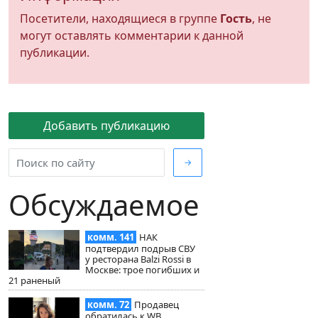
Посетители, находящиеся в группе
Гость
, не
могут оставлять комментарии к данной
публикации.
Добавить публикацию
→
Обсуждаемое
комм. 141
НАК
подтвердил подрыв СВУ
у ресторана Balzi Rossi в
Москве: трое погибших и
21 раненый
комм. 72
Продавец
обратилась к WB