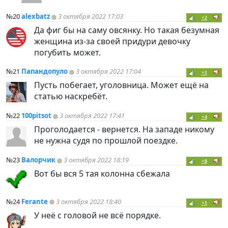
№20
alexbatz
3 октября 2022 17:03
+2
Да фиг бы на саму овсянку. Но такая безумная
женщина из-за своей придури девочку
погубить может.
№21
Папандопуло
3 октября 2022 17:04
+1
Пусть побегает, уголовница. Может ещё на
статью наскребёт.
№22
100pitsot
3 октября 2022 17:41
+4
Проголодается - вернется. На западе никому
не нужна судя по прошлой поездке.
№23
Валорчик
3 октября 2022 18:19
+8
Вот бы вся 5 тая колонна сбежала
№24
Ferante
3 октября 2022 18:40
+1
У неё с головой не всё порядке.