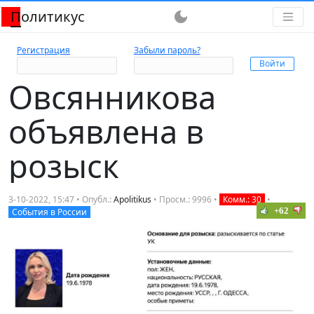
Политикус
dark_mode
Регистрация
Забыли пароль?
Овсянникова
объявлена в
розыск
3-10-2022, 15:47 • Опубл.:
Apolitikus
• Просм.: 9996 •
Комм.: 30
•
+62
События в России