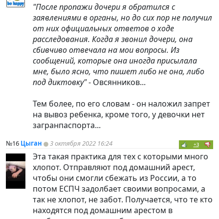
"После пропажи дочери я обратился с
заявлениями в органы, но до сих пор не получил
от них официальных ответов о ходе
расследования. Когда я звонил дочери, она
сбивчиво отвечала на мои вопросы. Из
сообщений, которые она иногда присылала
мне, было ясно, что пишет либо не она, либо
под диктовку"
- Овсянников...
Тем более, по его словам - он наложил запрет
на вывоз ребенка, кроме того, у девочки нет
загранпаспорта...
№16
Цыган
3 октября 2022 16:24
+3
Эта такая практика для тех с которыми много
хлопот. Отправляют под домашний арест,
чтобы они смогли сбежать из России, а то
потом ЕСПЧ задолбает своими вопросами, а
так не хлопот, не забот. Получается, что те кто
находятся под домашним арестом в