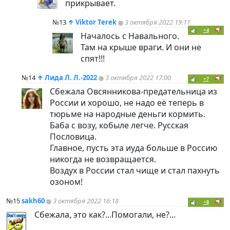
прикрывает.
№13
↑
Viktor Terek
3 октября 2022 19:11
+4
Началось с Навального.
Там на крыше враги. И они не
спят!!!
№14
↑
Лида Л. Л.-2022
3 октября 2022 17:00
+7
Сбежала Овсянникова-предательница из
России и хорошо, не надо её теперь в
тюрьме на народные деньги кормить.
Баба с возу, кобыле легче. Русская
Пословица.
Главное, пусть эта иуда больше в Россию
никогда не возвращается.
Воздух в России стал чище и стал пахнуть
озоном!
№15
sakh60
3 октября 2022 16:18
+8
Сбежала, это как?...Помогали, не?...