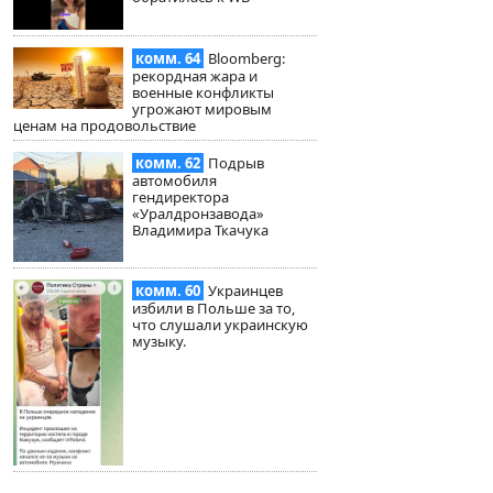
комм. 64
Bloomberg:
рекордная жара и
военные конфликты
угрожают мировым
ценам на продовольствие
комм. 62
Подрыв
автомобиля
гендиректора
«Уралдронзавода»
Владимира Ткачука
комм. 60
Украинцев
избили в Польше за то,
что слушали украинскую
музыку.