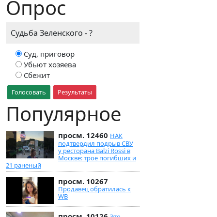
Опрос
Судьба Зеленского - ?
Суд, приговор
Убьют хозяева
Сбежит
Голосовать
Результаты
Популярное
просм. 12460
НАК
подтвердил подрыв СВУ
у ресторана Balzi Rossi в
Москве: трое погибших и
21 раненый
просм. 10267
Продавец обратилась к
WB
просм. 10126
Это