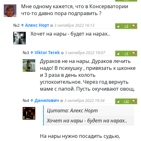
Мне одному кажется, что в Консерватории
что-то давно пора подправить ?
№2
↑
Алекс Норт
3 октября 2022 16:13
+3
Хочет на нары - будет на нарах..
№3
↑
Viktor Terek
3 октября 2022 19:07
+1
Дураков не на нары. Дураков лечить
надо! В психушку , привязать к шконке
и 3 раза в день колоть
успокоительное. Через год вернуть
маме с папой. Пусть окучивают овощ.
№4
↑
Данилович
3 октября 2022 19:34
+12
Цитата: Алекс Норт
Хочет на нары - будет на нарах..
На нары нужно посадить судью,