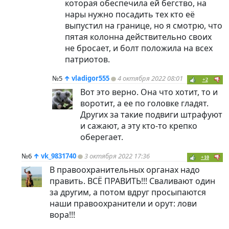
которая обеспечила ей бегство, на
нары нужно посадить тех кто её
выпустил на границе, но я смотрю, что
пятая колонна действительно своих
не бросает, и болт положила на всех
патриотов.
№5
↑
vladigor555
4 октября 2022 08:01
+2
Вот это верно. Она что хотит, то и
воротит, а ее по головке гладят.
Других за такие подвиги штрафуют
и сажают, а эту кто-то крепко
оберегает.
№6
↑
vk_9831740
3 октября 2022 17:36
+10
В правоохранительных органах надо
править. ВСЁ ПРАВИТЬ!!! Сваливают один
за другим, а потом вдруг просыпаются
наши правоохранители и орут: лови
вора!!!