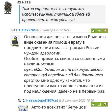
из нэта
Там за кардоном её выкинули как
использованный тампакс и здесь ей
прилетает, таков удел иуд
№11
↑
alexkras
3 октября 2022 16:13
+11
Основания для розыска: измена Родине в
виде оказания помощи врагу в
продвижении в массы граждан России
чуждой идеологии;
Особые приметы: свинья со сволочными
наклонностями.
муж: «Моя бывшая жена покинула место,
которое суд определил ей для домашнего
ареста
,- мне одному кажется, что
преступники как-то легко скрываются из
под наблюдения, далеко не в первый раз.
№12
↑
sevastopol1957cat
3 октября 2022 16:50
+4
Акто-то всех этих "бегунцов"