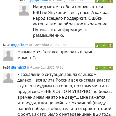
+2
Народ может себе и пошушкаться.
ВВП не Янукович - лягут все. А как раз
народ всецело поддержит. Ошбки
учтены, это не образное выражение
Путина, это инфлрмация к
размышлению.
№28
дядя Толя
3 октября 2022 19:17
+3
Называется "как все просрать в один
момент".
№29
dbrnjh53
4 октября 2022 10:14
+1
к сожалению ситуация зашла слишком
далеко... вся элита России вся система власти
скуплена иудами на корню, поэтому чистить
придется ОЧЕНЬ ДОЛГО И УПОРНО! но боюсь
времени нам на это не дадут... мне кажется
что иуды, в конце войны с Украиной (ввиду
нашей победы), обязательно откроют второй
фронт, как это было с интервенцией в 20 годы,