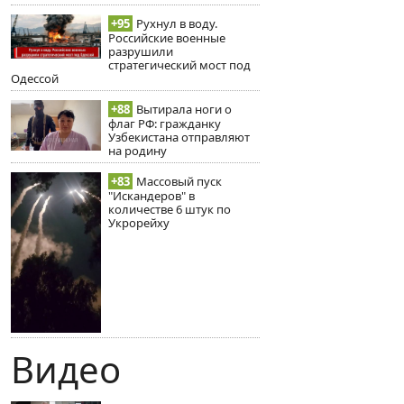
+95
Рухнул в воду.
Российские военные
разрушили
стратегический мост под
Одессой
+88
Вытирала ноги о
флаг РФ: гражданку
Узбекистана отправляют
на родину
+83
Массовый пуск
"Искандеров" в
количестве 6 штук по
Укрорейху
Видео