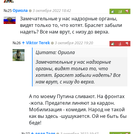
№25
Ориола
3 октября 2022 18:42
+4
Замечательные у нас надзорные органы,
видят только то, что хотят. Браслет забыли
надеть? Все нам врут, с низу до верха.
№26
↑
Viktor Terek
3 октября 2022 19:20
-1
Цитата: Ориола
Замечательные у нас надзорные
органы, видят только то, что
хотят. Браслет забыли надеть? Все
нам врут, с низу до верха.
А по моему Путина сливают. На фронтах
-жопа. Предатели линяют за кардон.
Мобилизация - комедия. Народ не такой
как вы здесь -шушукается. Ой не быть бы
беде!
№27
↑
дядя Толя
3 октября 2022 19:47