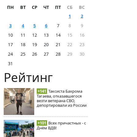
ПН
ВТ
СР
ЧТ
ПТ
СБ
ВС
1
2
3
4
5
6
7
8
9
10
11
12
13
14
15
16
17
18
19
20
21
22
23
24
25
26
27
28
29
30
31
Рейтинг
+141
Таксиста Бахрома
Тагаева, отказавшегося
везти ветерана СВО,
депортировали из России
+101
Всех причастных - с
Днём ВДВ!