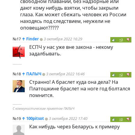
свободном плавании, без надзорные или
дают кому нибудь взятки, чтобы закрыли
глаза. Как может сбежать человек из России
находясь под следствием, неужели не
оповещают?????
№17
↑
Finder
3 октября 2022 16:29
+3
ЕСПЧ у нас уже вне закона - некому
задалбывать.
----------
№18
↑
ПАЛЫЧ
3 октября 2022 16:46
+2
Странно! А браслет куда она дела? На
Платошкине браслет на ноге год болтался
помнится.
----------
С коммунистическим приветом ПАЛЫЧ
№19
↑
100pitsot
3 октября 2022 17:40
+1
Как нибудь через Беларусь к примеру