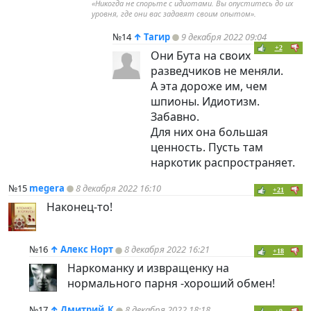
«Никогда не спорьте с идиотами. Вы опуститесь до их
уровня, где они вас задавят своим опытом».
№14
↑
Тагир
9 декабря 2022 09:04
+2
Они Бута на своих
разведчиков не меняли.
А эта дороже им, чем
шпионы. Идиотизм.
Забавно.
Для них она большая
ценность. Пусть там
наркотик распространяет.
№15
megera
8 декабря 2022 16:10
+21
Наконец-то!
№16
↑
Алекс Норт
8 декабря 2022 16:21
+18
Наркоманку и извращенку на
нормального парня -хороший обмен!
№17
↑
Дмитрий_К
8 декабря 2022 18:18