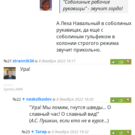
"Соболиные рабочие
рукавицы" - звучит гордо!
А Леха Навальный в соболиных
рукавицах, да ещё с
соболиным гульфиком в
колонии строгого режима
звучит прикольно.
№21
strannik34
8 декабря 2022 16:11
+15
Ура!
----------
System_6904
№22
↑
neskolkoslov
8 декабря 2022 18:20
+3
"Ура! Мы ломим, гнутся шведы... О
славный час! О славный вид!"
(
А.С. Пушкин, если кто не в курсе...
)
№23
↑
Тагир
8 декабря 2022 19:32
+1