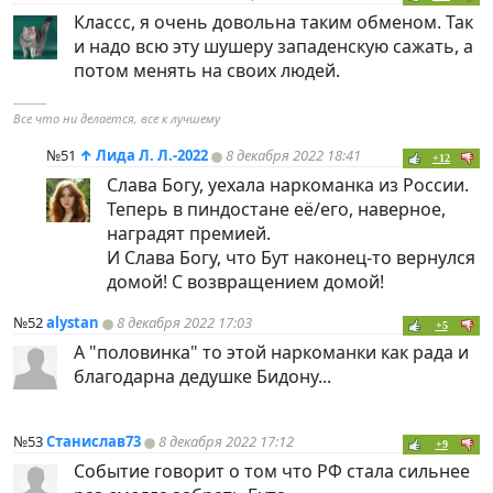
Классс, я очень довольна таким обменом. Так
и надо всю эту шушеру западенскую сажать, а
потом менять на своих людей.
----------
Все что ни делается, все к лучшему
№51
↑
Лида Л. Л.-2022
8 декабря 2022 18:41
+12
Слава Богу, уехала наркоманка из России.
Теперь в
пиндoc
тане её/его, наверное,
наградят премией.
И Слава Богу, что Бут наконец-то вернулся
домой! С возвращением домой!
№52
alystan
8 декабря 2022 17:03
+5
А "половинка" то этой наркоманки как рада и
благодарна дедушке Бидону...
№53
Станислав73
8 декабря 2022 17:12
+9
Событие говорит о том что РФ стала сильнее