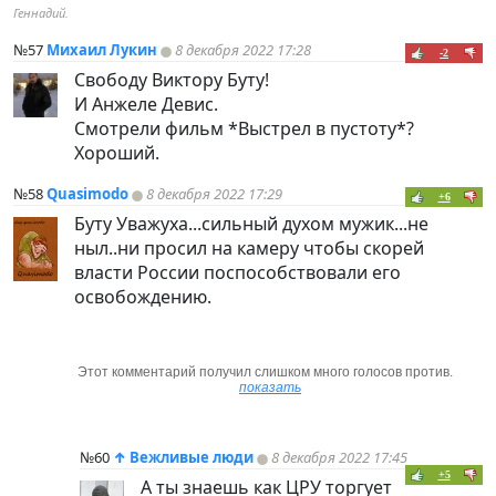
Геннадий.
№57
Михаил Лукин
8 декабря 2022 17:28
-2
Свободу Виктору Буту!
И Анжеле Девис.
Смотрели фильм *Выстрел в пустоту*?
Хороший.
№58
Quasimodo
8 декабря 2022 17:29
+6
Буту Уважуха...сильный духом мужик...не
ныл..ни просил на камеру чтобы скорей
власти России поспособствовали его
освобождению.
Этот комментарий получил слишком много голосов против.
показать
№60
↑
Вежливые люди
8 декабря 2022 17:45
+5
А ты знаешь как ЦРУ торгует