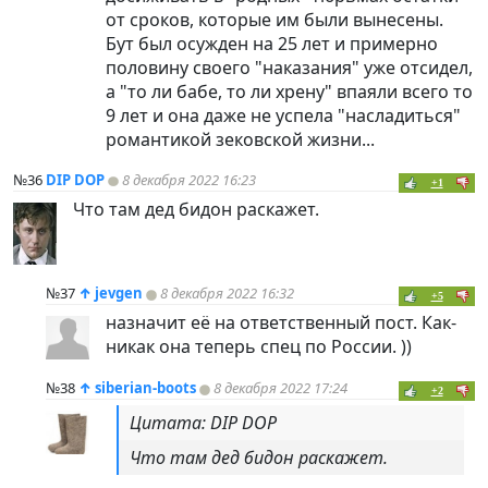
от сроков, которые им были вынесены.
Бут был осужден на 25 лет и примерно
половину своего "наказания" уже отсидел,
а "то ли бабе, то ли хрену" впаяли всего то
9 лет и она даже не успела "насладиться"
романтикой зековской жизни...
№36
DIP DOP
8 декабря 2022 16:23
+1
Что там дед бидон раскажет.
№37
↑
jevgen
8 декабря 2022 16:32
+5
назначит её на ответственный пост. Как-
никак она теперь спец по России. ))
№38
↑
siberian-boots
8 декабря 2022 17:24
+2
Цитата: DIP DOP
Что там дед бидон раскажет.