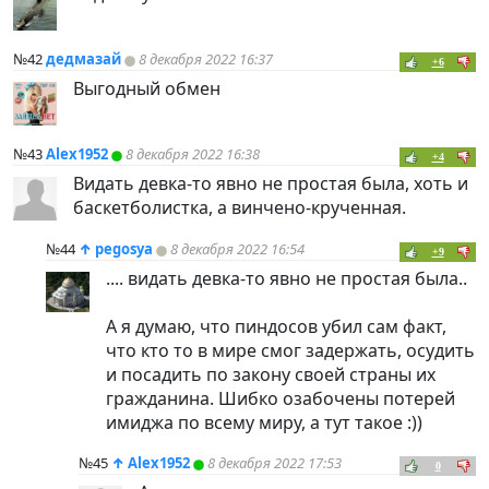
№42
дедмазай
8 декабря 2022 16:37
+6
Выгодный обмен
№43
Alex1952
8 декабря 2022 16:38
+4
Видать девка-то явно не простая была, хоть и
баскетболистка, а винчено-крученная.
№44
↑
pegosya
8 декабря 2022 16:54
+9
.... видать девка-то явно не простая была..
А я думаю, что
пиндoc
ов убил сам факт,
что кто то в мире смог задержать, осудить
и посадить по закону своей страны их
гражданина. Шибко озабочены потерей
имиджа по всему миру, а тут такое :))
№45
↑
Alex1952
8 декабря 2022 17:53
0