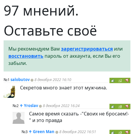
97 мнений.
Оставьте своё
Мы рекомендуем Вам
зарегистрироваться
или
восстановить
пароль от аккаунта, если Вы его
забыли.
№1
salobutov
8 декабря 2022 16:10
+2
Секретов много знает этот мужчина.
№2
↑
Yroslav
8 декабря 2022 16:24
+8
Самое время сказать -"Своих не бросаем!-
" и это правда
№3
↑
Green Man
8 декабря 2022 16:51
+9