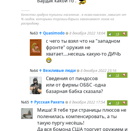
Бардак какой то .
----------
Качество градуса тупизны населения , в псако-пикселях ,зависит от
% скидок, которыми торгаши-барыги заманивают лохов на
распродажу .
№63
↑
Quasimodo
8 декабря 2022 18:04
+3
с чего ты взял что на "западном
фронте" оружия не
хватает....несешь какую-то ДИЧЬ
№64
↑
Вежливые люди
8 декабря 2022 23:16
+2
Сведения от
пиндoc
ов
или от фирмы ОББС -одна
базарная бабка сказала?
№65
↑
Русская Ракета
8 декабря 2022 17:54
+3
Миша! Я тебе три страницы плюсов не
поленилась компенсировать, а ты
такую пургу несёшь!
Да вся бомонд США торгует оружием и