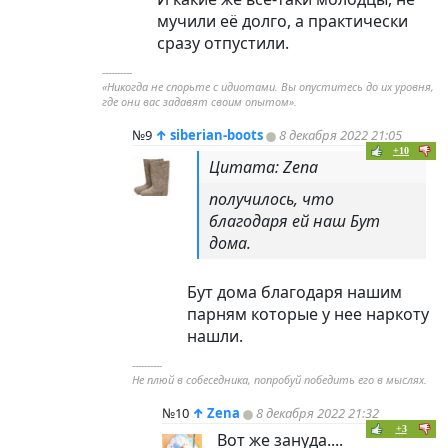
мучили её долго, а практически
сразу отпустили.
----------
«Никогда не спорьте с идиотами. Вы опуститесь до их уровня,
где они вас задавят своим опытом».
№9
↑
siberian-boots
8 декабря 2022 21:05
+10
Цитата: Zena
получилось, что
благодаря ей наш Бут
дома.
Бут дома благодаря нашим
парням которые у нее наркоту
нашли.
----------
Не плюй в собеседника, попробуй победить его в мыслях.
№10
↑
Zena
8 декабря 2022 21:32
+3
Вот же зануда....