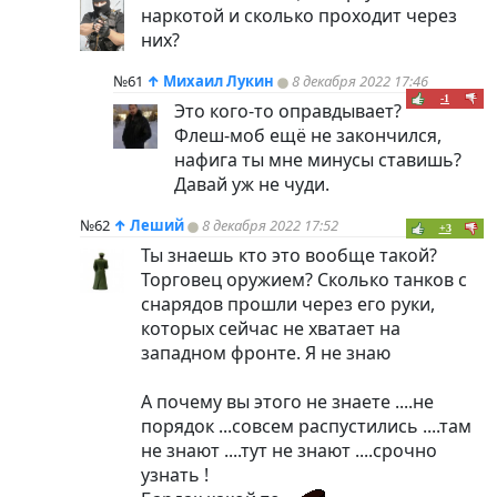
наркотой и сколько проходит через
них?
№61
↑
Михаил Лукин
8 декабря 2022 17:46
-1
Это кого-то оправдывает?
Флеш-моб ещё не закончился,
нафига ты мне минусы ставишь?
Давай уж не чуди.
№62
↑
Леший
8 декабря 2022 17:52
+3
Ты знаешь кто это вообще такой?
Торговец оружием? Сколько танков с
снарядов прошли через его руки,
которых сейчас не хватает на
западном фронте. Я не знаю
А почему вы этого не знаете ....не
порядок ...совсем распустились ....там
не знают ....тут не знают ....срочно
узнать !