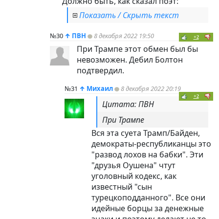
Должно быть, как сказал поэт:
Показать / Скрыть текст
№30
↑
ПВН
8 декабря 2022 19:50
+2
При Трампе этот обмен был бы
невозможен. Дебил Болтон
подтвердил.
№31
↑
Михаил
8 декабря 2022 20:19
+2
Цитата: ПВН
При Трампе
Вся эта суета Трамп/Байден,
демократы-республиканцы это
"развод лохов на бабки". Эти
"друзья Оушена" чтут
уголовный кодекс, как
известный "сын
турецкоподданного". Все они
идейные борцы за денежные