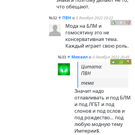
знаки и поэтому делают не то,
что обещают.
№32
↑
ПВН
8 декабря 2022 20:22
0
Мода на БЛМ и
гомосятину это не
консервативная тема.
Каждый играет свою роль.
№33
↑
Михаил
8 декабря 2022 20:45
+3
Цитата:
ПВН
тема
Значит надо
отлавливать и под БЛМ
и под ЛГБТ и под
слонов и под ослов и
под рождество... под
любую модную тему
Империи$.