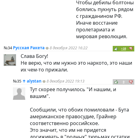
Чтобы дебилы болтоны
боялись пукнуть рядом
с гражданином РФ.
Иначе восстание
пролетариата и
мировая революция.
№34
Русская Ракета
8 декабря 2022 16:22
+10
Слава Богу!
Не верю, что им нужно это наркото, это наши
их чем-то прижали.
№35
↑
alystan
8 декабря 2022 19:13
0
Тут скорее получилось "И нашим, и
вашим".
Сообщили, что обоих помиловали - Бута
американское правосудие, Грайнер
соответственно российское.
Это значит, что им не придется
досиживать в "родных" тюрьмах остатки