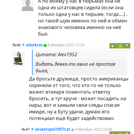
А по моему у нас в тюрьмах она не
одна их штатовцев сидела (если она
только одна у нас в тюрьме, тогда....) ,
но такой шум именно по ней и обмен
знакового человека именно на неё
был.
№46
↑
alexkras
8 декабря 2022 17:54
+6
Цитата: Alex1952
Видать девка-то явно не простая
была,
Да бросьте дружище, просто американцы
охренели от того, что кто-то не только
может втихаря помечтать ответку
бросить, а тут круче - может посадить на
нары, вот и замыли свои следы спасая
имидж, ну а Буту удачи, думаю его
потенциал ещё будет задействован.
№47
↑
sevastopol1957cat
8 декабря 2022 18:40
+2