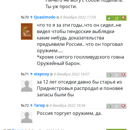
Ты уж прости.
№70
↑
Quasimodo
8 декабря 2022 17:59
+3
что то я за эти годы..что он сидел..не
видел чтобы пендоские выблядки
какие нибудь доказательства
предъявили России.. что он торговал
оружием.....
*кроме снятого гоолливудского говна
Оружейный барон.
№71
↑
stepnoy
8 декабря 2022 18:07
0
за 12 лет отсидки давно бы старьё из
Приднестровья распродал и поновее
запасы были бы
№72
↑
Тагир
8 декабря 2022 18:34
0
Россия торгует оружием, да.