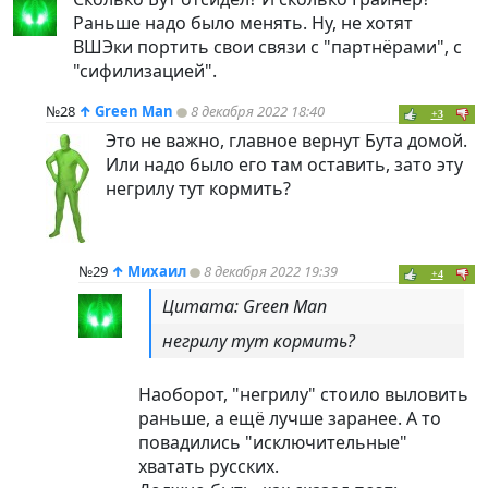
Раньше надо было менять. Ну, не хотят
ВШЭки портить свои связи с "партнёрами", с
"сифилизацией".
№28
↑
Green Man
8 декабря 2022 18:40
+3
Это не важно, главное вернут Бута домой.
Или надо было его там оставить, зато эту
негрилу тут кормить?
№29
↑
Михаил
8 декабря 2022 19:39
+4
Цитата: Green Man
негрилу тут кормить?
Наоборот, "негрилу" стоило выловить
раньше, а ещё лучше заранее. А то
повадились "исключительные"
хватать русских.