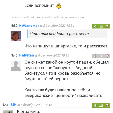
Если вспомнит
----------
Не плюй в собеседника, попробуй победить его в мыслях.
№39
↑
Абанамат
8 декабря 2022 18:54
+5
Что там дед бидон раскажет.
Что напишут в шпаргалке, то и расскажет.
№40
↑
alystan
8 декабря 2022 19:15
0
Он скажет какой он крутой пацан, обещал
ведь по весне "женушке" бедовой
баскетухи, что в кровь разобъется, но
"муженька" ей вернет.
Как то так будет наверное себя и
американские "ценности" нахваливать...
№41
S3H
8 декабря 2022 16:32
+12
Рад за Бута.