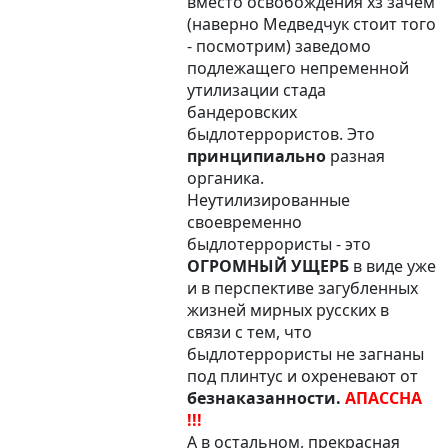
вместо освобождения хз зачем
(наверно Медведчук стоит того
- посмотрим) заведомо
подлежащего непременной
утилизации стада
бандеровских
быдлотеррористов. Это
принципиально
разная
органика.
Неутилизированные
своевременно
быдлотеррористы - это
ОГРОМНЫЙ УЩЕРБ
в виде уже
и в перспективе загубленных
жизней мирных русских в
связи с тем, что
быдлотеррористы не загнаны
под плинтус и охреневают от
безнаказанности.
АПАССНА
!!!
А в остальном, прекрасная