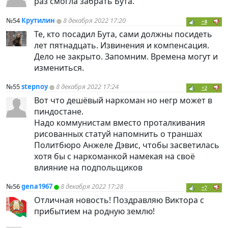
раз смогла забрать Бута.
№54
Крутилин
8 декабря 2022 17:20
+8
Те, кто посадил Бута, сами должны посидеть
лет пятнадцать. Извинения и компенсация.
Дело не закрыто. Запомним. Времена могут и
измениться.
№55
stepnoy
8 декабря 2022 17:24
+2
Вот что дешёвый наркоман но негр может в
пиндoc
тане.
Надо коммунистам вместо проталкивания
рисованных статуй напомнить о траншах
Политбюро Анжеле Дэвис, чтобы засветилась
хотя бы с наркоманкой намекая на своё
влияние на подпольщиков
№56
gena1967
8 декабря 2022 17:28
+7
Отличная новость! Поздравляю Виктора с
прибытием на родную землю!
----------