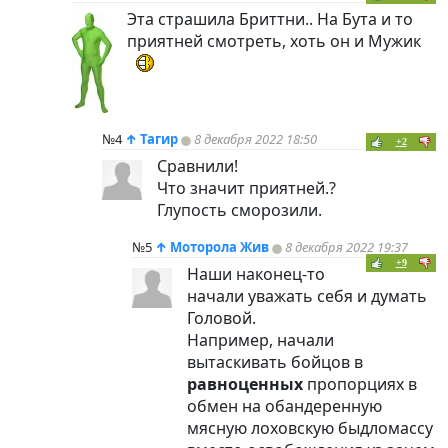
Эта страшила Бриттни.. На Бута и то
приятней смотреть, хоть он и Мужик
№4
↑
Тагир
8 декабря 2022 18:50
+2
Сравнили!
Что значит приятней.?
Глупость сморозили.
№5
↑
Моторола Жив
8 декабря 2022 19:37
+9
Наши наконец-то
начали уважать себя и думать
Головой.
Например, начали
вытаскивать бойцов в
равноценных
пропорциях в
обмен на обандеренную
мясную лоховскую быдломассу