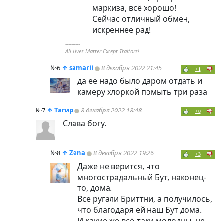
маркиза, всё хорошо!
Сейчас отличный обмен,
искреннее рад!
----------
All Lives Matter Except Traitors!
№6
↑
samarii
8 декабря 2022 21:45
+1
да ее надо было даром отдать и
камеру хлоркой помыть три раза
№7
↑
Тагир
8 декабря 2022 18:48
+8
Слава богу.
№8
↑
Zena
8 декабря 2022 19:26
+3
Даже не верится, что
многострадальный Бут, наконец-
то, дома.
Все ругали Бриттни, а получилось,
что благодаря ей наш Бут дома.
И какие же всё-таки молодцы, не