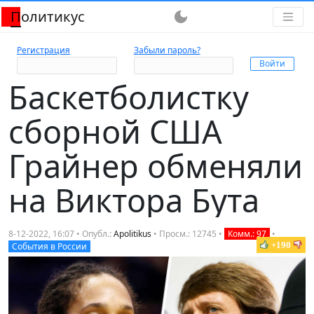
Политикус
dark_mode
Регистрация
Забыли пароль?
Баскетболистку
сборной США
Грайнер обменяли
на Виктора Бута
8-12-2022, 16:07 • Опубл.:
Apolitikus
• Просм.: 12745 •
Комм.: 97
•
+190
События в России