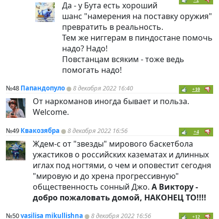
Да - у Бута есть хороший
шанс "намерения на поставку оружия"
превратить в реальность.
Тем же ниггерам в
пиндoc
тане помочь
надо? Надо!
Повстанцам всяким - тоже ведь
помогать надо!
№48
Папандопуло
8 декабря 2022 16:40
+10
От наркоманов иногда бывает и польза.
Welcome.
№49
Квакозябра
8 декабря 2022 16:56
+4
Ждем-с от "звезды" мирового баскетбола
ужастиков о российских казематах и длинных
иглах под ногтями, о чем и оповестит сегодня
"мировую и до хрена прогрессивную"
общественность сонный Джо.
А Виктору -
добро пожаловать домой, НАКОНЕЦ ТО!!!!
№50
vasilisa mikullishna
8 декабря 2022 16:56
+12