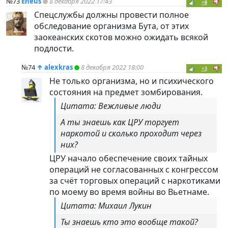
№73
Eneus
8 декабря 2022 17:43
+8
Спецслужбы должны провести полное
обследование организма Бута, от этих
заокеанских скотов можно ожидать всякой
подлости.
№74
↑
alexkras
8 декабря 2022 18:00
+3
Не только организма, но и психического
состояния на предмет зомбирования.
Цитата: Вежливые люди
А ты знаешь как ЦРУ торгует
наркотой и сколько проходит через
них?
ЦРУ начало обеспечение своих тайных
операций не согласованных с конгрессом
за счёт торговых операций с наркотиками
по моему во время войны во Вьетнаме.
Цитата: Михаил Лукин
Ты знаешь кто это вообще такой?