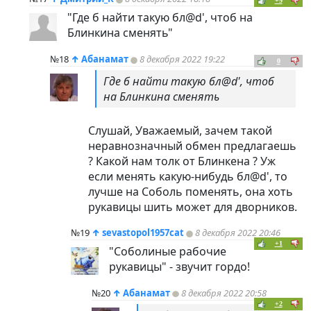
+9
"Где б найти такую бл@d', чтоб на
Блинкина сменять"
№18
↑
Абанамат
8 декабря 2022 19:22
0
Где б найти такую бл@d', чтоб
на Блинкина сменять
Слушай, Уважаемый, зачем такой
неравнозначный обмен предлагаешь
? Какой нам толк от Блинкена ? Уж
если менять какую-нибудь бл@d', то
лучше на Соболь поменять, она хоть
рукавицы шить может для дворников.
№19
↑
sevastopol1957cat
8 декабря 2022 20:46
+1
"Соболиные рабочие
рукавицы" - звучит гордо!
№20
↑
Абанамат
8 декабря 2022 20:58
+2