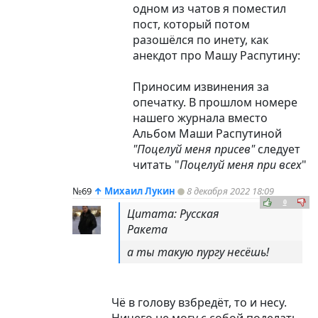
одном из чатов я поместил
пост, который потом
разошёлся по инету, как
анекдот про Машу Распутину:
Приносим извинения за
опечатку. В прошлом номере
нашего журнала вместо
Альбом Маши Распутиной
"Поцелуй меня присев"
следует
читать "
Поцелуй меня при всех
"
№69
↑
Михаил Лукин
8 декабря 2022 18:09
0
Цитата: Русская
Ракета
а ты такую пургу несёшь!
Чё в голову взбредёт, то и несу.
Ничего не могу с собой поделать.