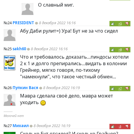
О славный миг.
№24
PRESIDENT
8 декабря 2022 16:16
+5
Абу Даби рулит=) Ура! Бут не за что сидел
№25
sakh60
8 декабря 2022 16:16
+8
Что и требовалось доказать...
пиндoc
ы хотели
2 к 1 и долго препирались...видать в колонии
Грейнер, мягко говоря, по-тихому
"намекнули", что такое честный обмен...
№26
Пупкин Вася
8 декабря 2022 16:19
+7
Мавра сделала своё дело, мавра может
уходить
----------
Мелочей нет
№27
Михаил
8 декабря 2022 16:19
-3
Сколько Бут отсидел? И сколько Грайнер?