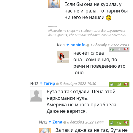
Если бы она не курила, у
нас не играла, то парни бы
ничего не нашли
----------
«Никогда не спорьте с идиотами. Вы опуститесь
до их уровня, где они вас задавят своим опытом».
№11
↑
hopinfo
12 декабря 2022 20:43
0
насчёт слова
она - сомнения, по
речи и поведению это
-оно
№12
↑
Тагир
8 декабря 2022 19:30
+4
Бута за так отдали. Цена этой
наркоманки нуль.
Америка не много приобрела.
Даже не верится.
№13
↑
Zena
8 декабря 2022 19:44
+12
За так и даже за не так, Бута не