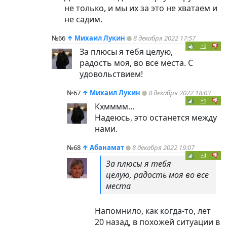
не только, и мы их за это не хватаем и
не садим.
№66
↑
Михаил Лукин
8 декабря 2022 17:57
+1
За плюсы я тебя целую,
радость моя, во все места. С
удовольствием!
№67
↑
Михаил Лукин
8 декабря 2022 18:03
+1
Кхмммм...
Надеюсь, это останется между
нами.
№68
↑
Абанамат
8 декабря 2022 19:07
+3
За плюсы я тебя
целую, радость моя во все
места
Напомнило, как когда-то, лет
20 назад, в похожей ситуации в