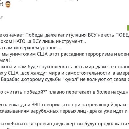
т!
М!
е означает Победы ,даже капитуляция ВСУ не есть ПОБ
оком НАТО...а ВСУ лишь инструмент...
а самом верхнем уровне....
а мы уничтожим США ,этот рассадник терроризма и вое
ля !!
акона и нам будет рукоплескать весь мир ,даже те стран
ах у США...все жаждут мира и самостоятельности ,а аме
Барабас ,которому судьбы "кукол" не волнуют от слова 
о считать победой?" плавно перетекает в более насущны
л плевка ,да и ВВП говорил ,что при назревающей драке
ысказываниям зарубежных первых лиц - драка уже идет и
 захлебываться кровью ,ведь жертвы будут продолжатьс