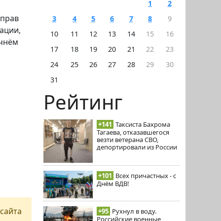
1
2
 прав
3
4
5
6
7
8
9
ации,
10
11
12
13
14
15
16
ачнём
17
18
19
20
21
22
23
24
25
26
27
28
29
30
31
Рейтинг
+141
Таксиста Бахрома
Тагаева, отказавшегося
везти ветерана СВО,
депортировали из России
+101
Всех причастных - с
Днём ВДВ!
сайта
+95
Рухнул в воду.
Российские военные