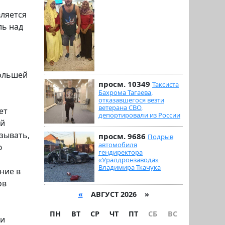
вляется
ль над
большей
просм. 10349
Таксиста
Бахрома Тагаева,
отказавшегося везти
ветерана СВО,
ет
депортировали из России
ой
зывать,
просм. 9686
Подрыв
автомобиля
ю
гендиректора
«Уралдронзавода»
Владимира Ткачука
ние в
ов
«
АВГУСТ 2026 »
ПН
ВТ
СР
ЧТ
ПТ
СБ
ВС
 и