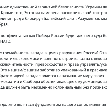
онии: единственной гарантией безопасности Украины я
. Кроме того, Эстония намерена расширить свой контро
лининград и блокируя Балтийский флот. Разумеется, мы
брая.
конфликта так как Победа России будет для него куда 
 НАТО.
стремлённость запада в целях разрушения России? Отв
политики, экономики и военного строительства с веков
исключительности, превосходства и права управлять/ука
. Это нацизм/фашизм заботливо упакованный в красиву
бразом идеей запада является навязывание миру своих
емократии и Свободы обеспечивающее ему доминирова
ада должен быть неизменно колониальным без признак
ей должно являться фундаментом нашего сопротивления