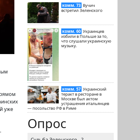
комм. 73
Вучич
встретил Зеленского
комм. 60
Украинцев
избили в Польше за то,
что слушали украинскую
музыку.
вым
комм. 57
Украинский
прямом
теракт в ресторане в
Москве был актом
аинских
устрашения итальянцев
— посольство РФ в Риме
й уже
Опрос
–
Судьба Зеленского - ?