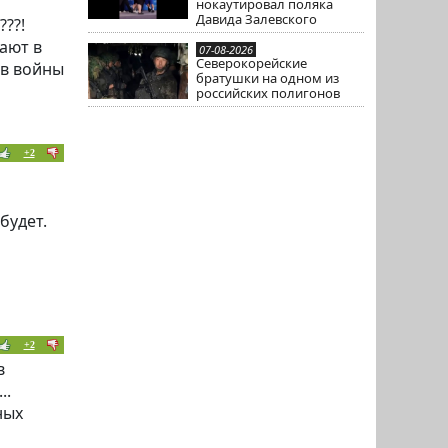
нокаутировал поляка
Давида Залевского
??!
ают в
07-08-2026
Северокорейские
ов войны
братушки на одном из
российских полигонов
+2
будет.
+2
в
..
ных