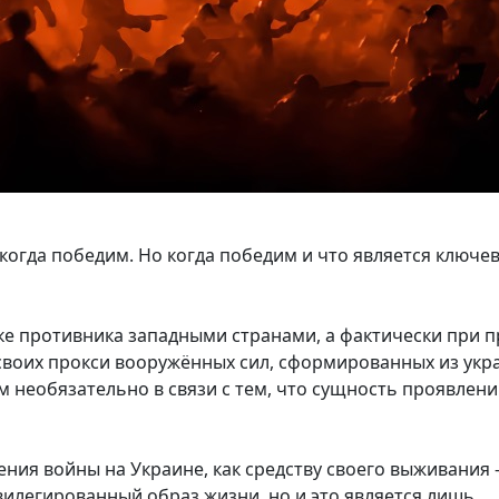
 когда победим. Но когда победим и что является ключе
е противника западными странами, а фактически при 
своих прокси вооружённых сил, сформированных из укр
м необязательно в связи с тем, что сущность проявлени
ения войны на Украине, как средству своего выживания 
легированный образ жизни, но и это является лишь