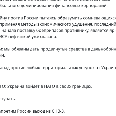
обального доминирования финансовых корпораций.
ойну против России пытаясь образумить сомневающихся
 применяя методы экономического удушения, последни
 начала поставку боеприпасов противнику, является я
ВСУ нефтянкой уже сказано.
и: мы обязаны дать продвинутые средства в дальнобой
ки.
запад против любых территориальных уступок от Украи
О: Украина войдёт в НАТО в своих границах.
ступать.
апретим России выход из СНВ-3.