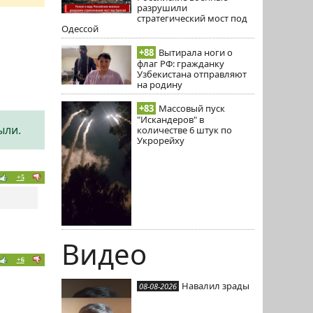
разрушили
стратегический мост под
Одессой
+88
Вытирала ноги о
флаг РФ: гражданку
Узбекистана отправляют
на родину
+83
Массовый пуск
"Искандеров" в
ыли.
количестве 6 штук по
Укрорейху
+5
Видео
+6
Навалил зрады
08-08-2026