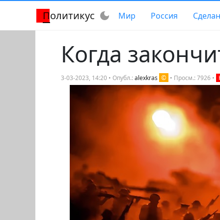
Политикус
dark_mode
Мир
Россия
Сделан
Когда закончи
©
3-03-2023, 14:20 • Опубл.:
alexkras
• Просм.: 7926 •