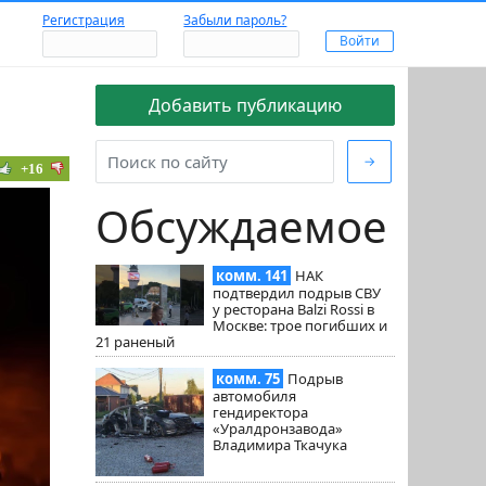
Регистрация
Забыли пароль?
Добавить публикацию
→
+16
Обсуждаемое
комм. 141
НАК
подтвердил подрыв СВУ
у ресторана Balzi Rossi в
Москве: трое погибших и
21 раненый
комм. 75
Подрыв
автомобиля
гендиректора
«Уралдронзавода»
Владимира Ткачука