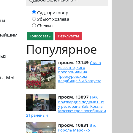
Суд, приговор
Убьют хозяева
 и
Сбежит
й
рчайшим
Голосовать
Результаты
Популярное
ных
просм. 13149
Стало
известно, кого
похоронили на
Троекуровском
ны, МЫ
кладбище 5 и 6 августа
просм. 13097
НАК
подтвердил подрыв СВУ
у ресторана Balzi Rossi в
Москве: трое погибших и
21 раненый
просм. 10831
Это
король Марокко