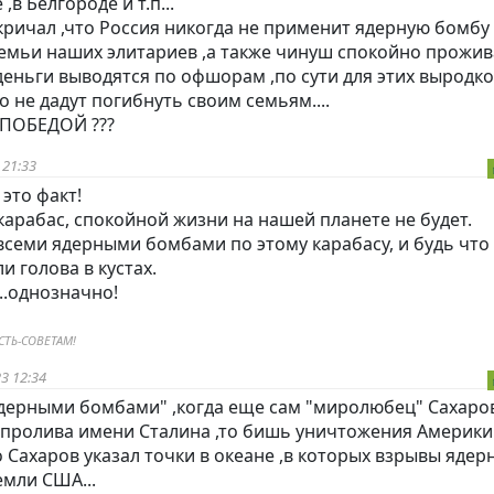
,в Белгороде и т.п...
ричал ,что Россия никогда не применит ядерную бомбу ?
 семьи наших элитариев ,а также чинуш спокойно прожив
 деньги выводятся по офшорам ,по сути для этих выродк
но не дадут погибнуть своим семьям....
 ПОБЕДОЙ ???
 21:33
 это факт!
карабас, спокойной жизни на нашей планете не будет.
всеми ядерными бомбами по этому карабасу, и будь что 
ли голова в кустах.
...однозначно!
ТЬ-СОВЕТАМ!
3 12:34
ядерными бомбами" ,когда еще сам "миролюбец" Сахаро
пролива имени Сталина ,то бишь уничтожения Америки.
 Сахаров указал точки в океане ,в которых взрывы ядер
емли США...