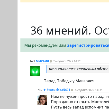
36 мнений. Ос
Мы рекомендуем Вам
зарегистрироватьс
№1
Михаил
3 марта 2023 14:25
что является ключевым обст
Парад Победы у Мавзолея.
№2
↑
Staruchka5491
3 марта 2023 14:35
Нам не нужен просто парад, 
Пора давно открыть Мавзолей
Пусть весь запад вспомнит па