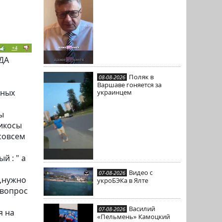
+4
ЕДА
Поляк в
08-08-2026
Варшаве гоняется за
нных
украинцем
ы
рикосы
совсем
й : " а
Видео с
07-08-2026
 ,нужно
укроБЭКа в Ялте
 вопрос
Василий
07-08-2026
я на
«Пельмень» Камоцкий