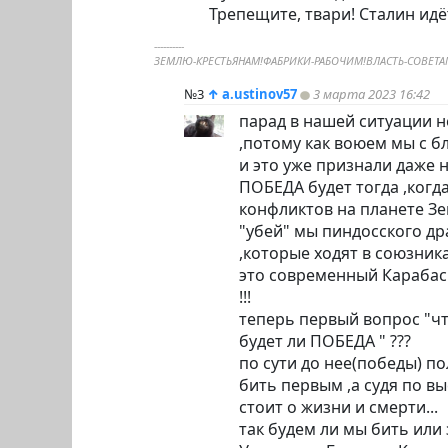
Трепещите, твари! Сталин идё
----------
ЗЕМЛЮ-КРЕСТЬЯНАМ!ФАБРИКИ-РАБОЧИМ!ВЛАСТЬ-СОВЕТА
№3
↑
a.ustinov57
3 марта 2023 16:42
парад в нашей ситуации н
,потому как воюем мы с бл
и это уже признали даже н
ПОБЕДА будет тогда ,когд
конфликтов на планете Зем
"убей" мы
пиндoc
ского др
,которые ходят в союзник
это современный Карабас 
!!!
теперь первый вопрос "чт
будет ли ПОБЕДА " ???
по сути до нее(победы) по
бить первым ,а судя по в
стоит о жизни и смерти...
так будем ли мы бить или