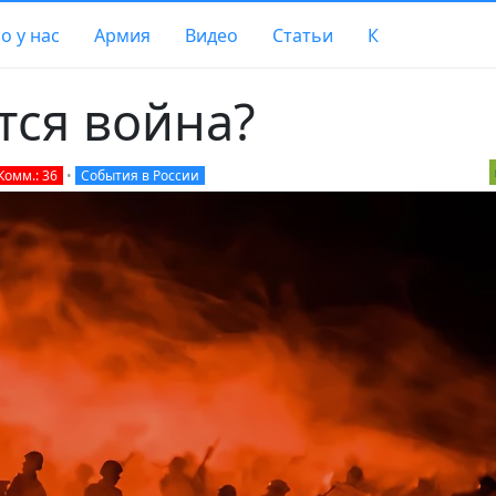
о у нас
Армия
Видео
Статьи
К
тся война?
Комм.: 36
•
События в России