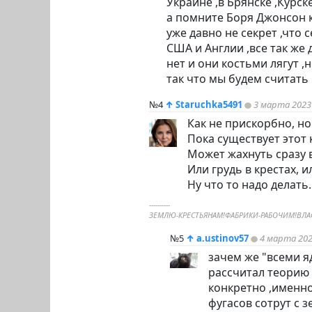
Украине ,в Брянске ,Курске 
а помните Боря Джонсон к
уже давно не секрет ,что
США и Англии ,все так же
нет и они костьми лягут ,
так что мы будем считать
№4
↑
Staruchka5491
3 марта 2023
Как не прискорбно, но
Пока существует этот 
Может жахнуть сразу 
Или грудь в крестах, и
Ну что то надо делать
----------
ЗЕМЛЮ-КРЕСТЬЯНАМ!ФАБРИКИ-РАБОЧИМ!ВЛАС
№5
↑
a.ustinov57
4 марта 202
зачем же "всеми 
рассчитал теорию 
конкретно ,именно
фугасов сотрут с з