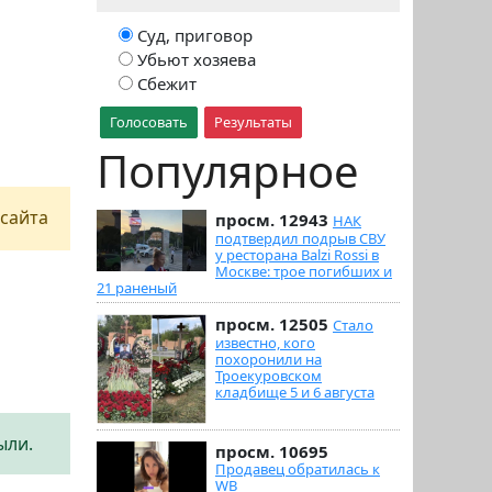
Суд, приговор
Убьют хозяева
Сбежит
Голосовать
Результаты
Популярное
сайта
просм. 12943
НАК
подтвердил подрыв СВУ
у ресторана Balzi Rossi в
Москве: трое погибших и
21 раненый
просм. 12505
Стало
известно, кого
похоронили на
Троекуровском
кладбище 5 и 6 августа
ыли.
просм. 10695
Продавец обратилась к
WB