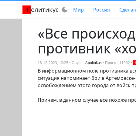
Политикус
dark_mode
Мир
Россия
Сделан
«Все происходи
противник «х
18-12-2023, 12:25 • Опубл.:
Apolitikus
• Просм.: 11932 •
В информационном поле противника все 
ситуация напоминает бои в Артемовске
освобождением этого города от войск п
Причем, в данном случае все похоже про