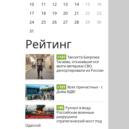
10
11
12
13
14
15
16
17
18
19
20
21
22
23
24
25
26
27
28
29
30
31
Рейтинг
+141
Таксиста Бахрома
Тагаева, отказавшегося
везти ветерана СВО,
депортировали из России
+101
Всех причастных - с
Днём ВДВ!
+95
Рухнул в воду.
Российские военные
разрушили
стратегический мост под
Одессой