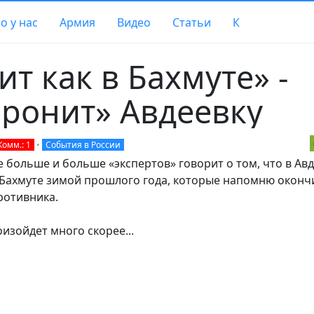
о у нас
Армия
Видео
Статьи
К
т как в Бахмуте» -
оронит» Авдеевку
Комм.: 1
•
События в России
больше и больше «экспертов» говорит о том, что в Ав
-Бахмуте зимой прошлого года, которые напомню оконч
ротивника.
изойдет много скорее...