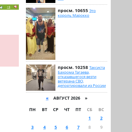
+1
просм. 10655
Это
король Марокко
просм. 10258
Таксиста
Бахрома Тагаева,
отказавшегося везти
ветерана СВО,
депортировали из России
«
АВГУСТ 2026 »
ПН
ВТ
СР
ЧТ
ПТ
СБ
ВС
1
2
3
4
5
6
7
8
9