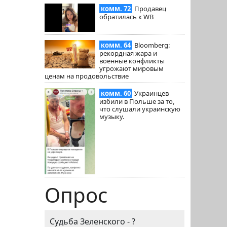
комм. 72
Продавец
обратилась к WB
комм. 64
Bloomberg:
рекордная жара и
военные конфликты
угрожают мировым
ценам на продовольствие
комм. 60
Украинцев
избили в Польше за то,
что слушали украинскую
музыку.
Опрос
Судьба Зеленского - ?