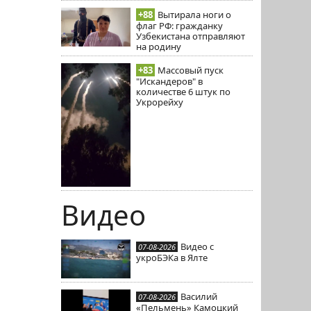
+88
Вытирала ноги о
флаг РФ: гражданку
Узбекистана отправляют
на родину
+83
Массовый пуск
"Искандеров" в
количестве 6 штук по
Укрорейху
Видео
Видео с
07-08-2026
укроБЭКа в Ялте
Василий
07-08-2026
«Пельмень» Камоцкий