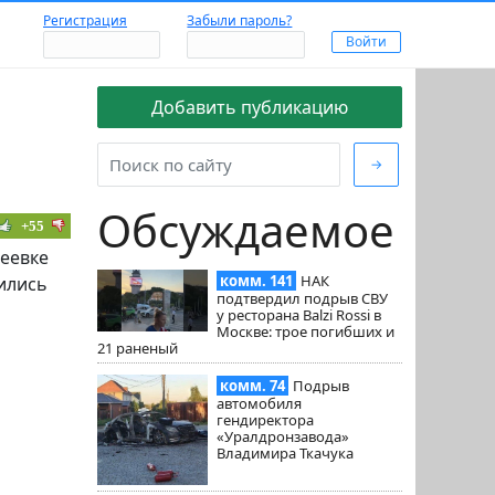
Регистрация
Забыли пароль?
Добавить публикацию
→
Обсуждаемое
+55
деевке
комм. 141
НАК
ились
подтвердил подрыв СВУ
у ресторана Balzi Rossi в
Москве: трое погибших и
21 раненый
комм. 74
Подрыв
автомобиля
гендиректора
«Уралдронзавода»
Владимира Ткачука