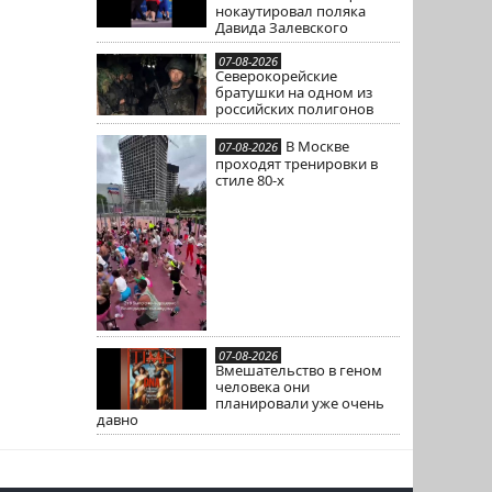
нокаутировал поляка
Давида Залевского
07-08-2026
Северокорейские
братушки на одном из
российских полигонов
В Москве
07-08-2026
проходят тренировки в
стиле 80-х
07-08-2026
Вмешательство в геном
человека они
планировали уже очень
давно