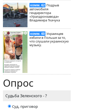
комм. 62
Подрыв
автомобиля
гендиректора
«Уралдронзавода»
Владимира Ткачука
комм. 60
Украинцев
избили в Польше за то,
что слушали украинскую
музыку.
Опрос
Судьба Зеленского - ?
Суд, приговор