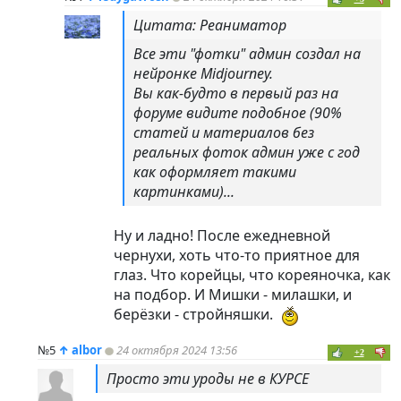
Цитата: Реаниматор
Все эти "фотки" админ создал на
нейронке Midjourney.
Вы как-будто в первый раз на
форуме видите подобное (90%
статей и материалов без
реальных фоток админ уже с год
как оформляет такими
картинками)...
Ну и ладно! После ежедневной
чернухи, хоть что-то приятное для
глаз. Что корейцы, что кореяночка, как
на подбор. И Мишки - милашки, и
берёзки - стройняшки.
№5
↑
albor
24 октября 2024 13:56
+2
Просто эти уроды не в КУРСЕ