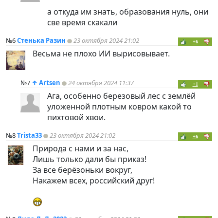
а откуда им знать, образования нуль, они
све время скакали
№6
Стенька Разин
23 октября 2024 21:02
+6
Весьма не плохо ИИ вырисовывает.
№7
↑
Artsen
24 октября 2024 11:37
+1
Ага, особенно березовый лес с землёй
уложенной плотным ковром какой то
пихтовой хвои.
№8
Trista33
23 октября 2024 21:02
+6
Природа с нами и за нас,
Лишь только дали бы приказ!
За все берёзоньки вокруг,
Накажем всех, российский друг!