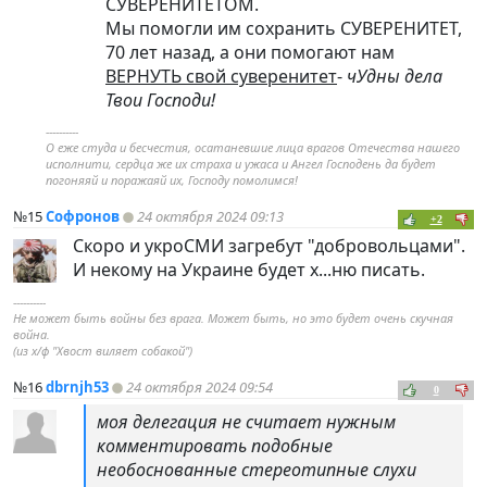
СУВЕРЕНИТЕТОМ.
Мы помогли им сохранить СУВЕРЕНИТЕТ,
70 лет назад, а они помогают нам
ВЕРНУТЬ свой суверенитет
-
чУдны дела
Твои Господи!
----------
О еже студа и бесчестия, осатаневшие лица врагов Отечества нашего
исполнити, сердца же их страха и ужаса и Ангел Господень да будет
погоняяй и поражаяй их, Господу помолимся!
№15
Софронов
24 октября 2024 09:13
+2
Скоро и укроСМИ загребут "добровольцами".
И некому на Украине будет х...ню писать.
----------
Не может быть войны без врага. Может быть, но это будет очень скучная
война.
(из х/ф "Хвост виляет собакой")
№16
dbrnjh53
24 октября 2024 09:54
0
моя делегация не считает нужным
комментировать подобные
необоснованные стереотипные слухи