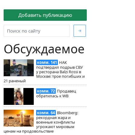
Добавить публикацию
→
Обсуждаемое
комм. 141
НАК
подтвердил подрыв СВУ
у ресторана Balzi Rossi в
Москве: трое погибших и
21 раненый
комм. 72
Продавец
обратилась к WB
комм. 64
Bloomberg:
рекордная жара и
военные конфликты
угрожают мировым
ценам на продовольствие