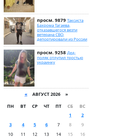
просм. 9879
Таксиста
Бахрома Тагаева,
отказавшегося везти
ветерана СВО,
депортировали из России
просм. 9258
Дед-
поляк отлупил тростью
украинку
«
АВГУСТ 2026 »
ПН
ВТ
СР
ЧТ
ПТ
СБ
ВС
1
2
3
4
5
6
7
8
9
10
11
12
13
14
15
16