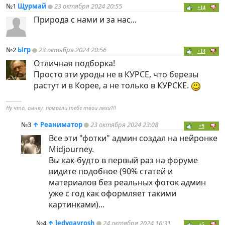
№1
Щурмай
23 октября 2024 20:55
+14
Природа с нами и за нас...
№2
Ыгр
23 октября 2024 20:56
+14
Отличная подборка!
Просто эти уроды не в КУРСЕ, что березы
растут и в Корее, а не только в КУРСКЕ.
----------
Ну что, сынку, помогли тебе твои ляхи?!!
№3
↑
Реаниматор
23 октября 2024 23:08
+9
Все эти "фотки" админ создал на нейронке
Midjourney.
Вы как-будто в первый раз на форуме
видите подобное (90% статей и
материалов без реальных фоток админ
уже с год как оформляет такими
картинками)...
№4
↑
ledygavrosh
24 октября 2024 16:31
+5