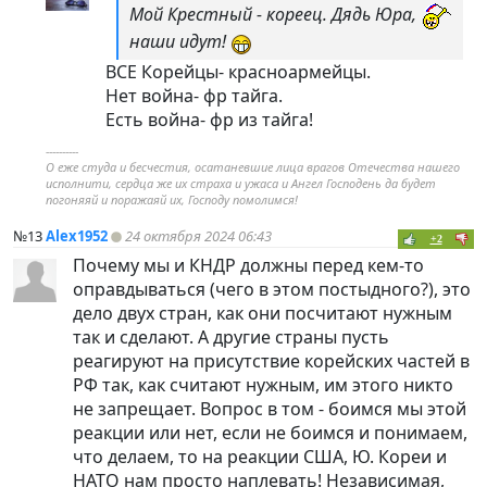
Мой Крестный - кореец. Дядь Юра,
наши идут!
ВСЕ Корейцы- красноармейцы.
Нет война- фр тайга.
Есть война- фр из тайга!
----------
О еже студа и бесчестия, осатаневшие лица врагов Отечества нашего
исполнити, сердца же их страха и ужаса и Ангел Господень да будет
погоняяй и поражаяй их, Господу помолимся!
№13
Alex1952
24 октября 2024 06:43
+2
Почему мы и КНДР должны перед кем-то
оправдываться (чего в этом постыдного?), это
дело двух стран, как они посчитают нужным
так и сделают. А другие страны пусть
реагируют на присутствие корейских частей в
РФ так, как считают нужным, им этого никто
не запрещает. Вопрос в том - боимся мы этой
реакции или нет, если не боимся и понимаем,
что делаем, то на реакции США, Ю. Кореи и
НАТО нам просто наплевать! Независимая,