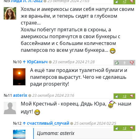
№9
Лида Л. Л.-2022
23 октября 2024 21:03
+7
Хохлы и америкосы сами себя напугали своим
же враньём, и теперь сидят в глубоком
страхе...
Хохлы побегут прятаться в схроны, а
америкосы попрячутся в свои бункеры с
бассейнами и с большим количеством
памперсов по всем углам бункера...
№10
↑
ЮрСаныч
23 октября 2024 21:28
0
А ещё там продажи туалетной бумаги и
памперсов вырастут. Чего не сделаешь
ради prosperity!
№11
asterix
23 октября 2024 23:16
+2
Мой Крестный - кореец. Дядь Юра,
наши
идут!
№12
↑
счастливый_случай
25 октября 2024 02:25
+2
Цитата: asterix