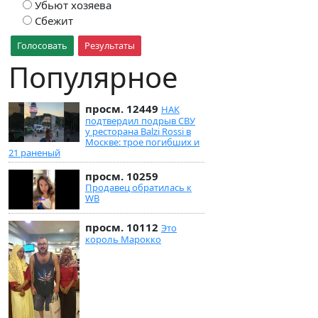
Убьют хозяева
Сбежит
Голосовать
Результаты
Популярное
просм. 12449
НАК
подтвердил подрыв СВУ
у ресторана Balzi Rossi в
Москве: трое погибших и
21 раненый
просм. 10259
Продавец обратилась к
WB
просм. 10112
Это
король Марокко