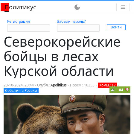
Политикус
dark_mode
Регистрация
Забыли пароль?
Северокорейские
бойцы в лесах
Курской области
23-10-2024, 20:44 • Опубл.:
Apolitikus
• Просм.: 10353 •
Комм.: 17
•
+84
События в России