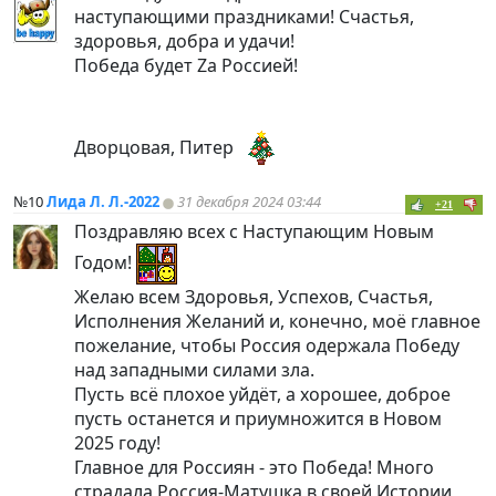
наступающими праздниками! Счастья,
здоровья, добра и удачи!
Победа будет Za Россией!
Дворцовая, Питер
№10
Лида Л. Л.-2022
31 декабря 2024 03:44
+21
Поздравляю всех с Наступающим Новым
Годом!
Желаю всем Здоровья, Успехов, Счастья,
Исполнения Желаний и, конечно, моё главное
пожелание, чтобы Россия одержала Победу
над западными силами зла.
Пусть всё плохое уйдёт, а хорошее, доброе
пусть останется и приумножится в Новом
2025 году!
Главное для Россиян - это Победа! Много
страдала Россия-Матушка в своей Истории,