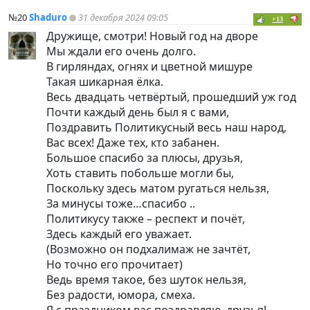
№20
Shaduro
31 декабря 2024 09:05
+13
Дружище, смотри! Новый год на дворе
Мы ждали его очень долго.
В гирляндах, огнях и цветной мишуре
Такая шикарная ёлка.
Весь двадцать четвёртый, прошедший уж год
Почти каждый день был я с вами,
Поздравить Политикусный весь наш народ,
Вас всех! Даже тех, кто забанен.
Большое спасибо за плюсы, друзья,
Хоть ставить побольше могли бы,
Поскольку здесь матом ругаться нельзя,
За минусы тоже…спасибо ..
Политикусу также – респект и почёт,
Здесь каждый его уважает.
(Возможно он подхалимаж не зачтёт,
Но точно его прочитает)
Ведь время такое, без шуток нельзя,
Без радости, юмора, смеха.
Я с праздником вас поздравляю, друзья!