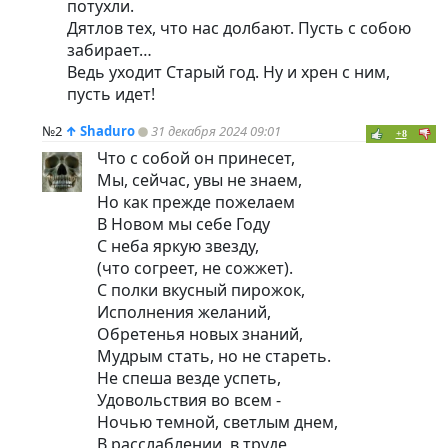
потухли.
Дятлов тех, что нас долбают. Пусть с собою
забирает…
Ведь уходит Старый год. Ну и хрен с ним,
пусть идет!
№2
↑
Shaduro
31 декабря 2024 09:01
+8
Что с собой он принесет,
Мы, сейчас, увы не знаем,
Но как прежде пожелаем
В Новом мы себе Году
С неба яркую звезду,
(что согреет, не сожжет).
С полки вкусный пирожок,
Исполнения желаний,
Обретенья новых знаний,
Мудрым стать, но не стареть.
Не спеша везде успеть,
Удовольствия во всем -
Ночью темной, светлым днем,
В расслаблении, в труде,