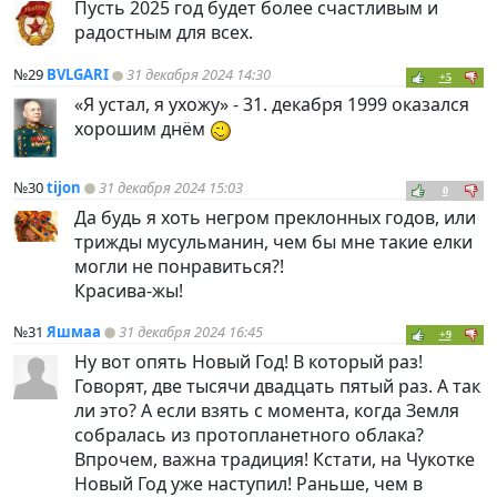
Пусть 2025 год будет более счастливым и
радостным для всех.
№29
BVLGARI
31 декабря 2024 14:30
+5
«Я устал, я ухожу» - 31. декабря 1999 оказался
хорошим днём
№30
tijon
31 декабря 2024 15:03
0
Да будь я хоть негром преклонных годов, или
трижды мусульманин, чем бы мне такие елки
могли не понравиться?!
Красива-жы!
№31
Яшмаа
31 декабря 2024 16:45
+9
Ну вот опять Новый Год! В который раз!
Говорят, две тысячи двадцать пятый раз. А так
ли это? А если взять с момента, когда Земля
собралась из протопланетного облака?
Впрочем, важна традиция! Кстати, на Чукотке
Новый Год уже наступил! Раньше, чем в