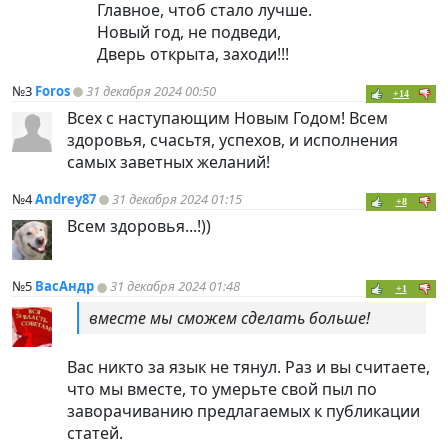
Главное, чтоб стало лучше.
Новый год, не подведи,
Дверь открыта, заходи!!!
№3
Foros
31 декабря 2024 00:50
+14
Всех с наступающим Новым Годом! Всем
здоровья, счасьтя, успехов, и исполнения
самых заветных желаний!
№4
Andrey87
31 декабря 2024 01:15
+8
Всем здоровья...!))
№5
ВасАндр
31 декабря 2024 01:48
+1
вместе мы сможем сделать больше!
Вас никто за язык не тянул. Раз и вы считаете,
что мы вместе, то умерьте свой пыл по
заворачиванию предлагаемых к публикации
статей.