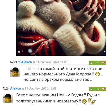
№23
↑
Alekca
31 декабря 2024 11:05
+6
.. ага .. а в самой этой картинке не хватает
нашего нормального Деда Мороза !!
..
но Санта с орехом нормально так ..
№24
Alekca
31 декабря 2024 11:03
+7
Всех с наступающим Новым Годом !! Будьте
толстопузенькими в новом году !!