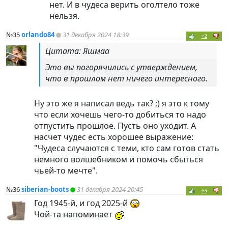
нет. И в чудеса верить оголтело тоже
нельзя.
№35
orlando84
31 декабря 2024 18:39
+2
Цитата: Яшмаа
Это вы погорячились с утверждением,
что в прошлом нет ничего интересного.
Ну это же я написал ведь так? ;) я это к тому
что если хочешь чего-то добиться то надо
отпустить прошлое. Пусть оно уходит. А
насчет чудес есть хорошее выражение:
"Чудеса случаются с теми, кто сам готов стать
немного волшебником и помочь сбыться
чьей-то мечте".
№36
siberian-boots
31 декабря 2024 20:45
+5
Год 1945-й, и год 2025-й
Чой-та напоминает