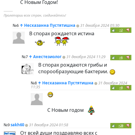
С Новым Годом!
----------
Пролетарии всех стран, соединяйтесь!
№6
↑
Несказанна Пустятишна
31 декабря 2024 05:30
+2
В спорах рождается истина
№7
↑
Анестезиолог
31 декабря 2024 11:29
+6
В спорах рождаются грибы и
спорообразующие бактерии.
№8
↑
Несказанна Пустятишна
31 декабря 2024
11:35
+8
С Новым годом
№9
sakh60
31 декабря 2024 01:58
+20
От всей души поздравляю всех с