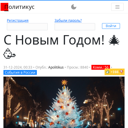
Политикус
dark_mode
Регистрация
Забыли пароль?
С Новым Годом! 🎄
🥳
31-12-2024, 00:33 • Опубл.:
Apolitikus
• Просм.: 8840 •
Комм.: 56
•
+166
События в России