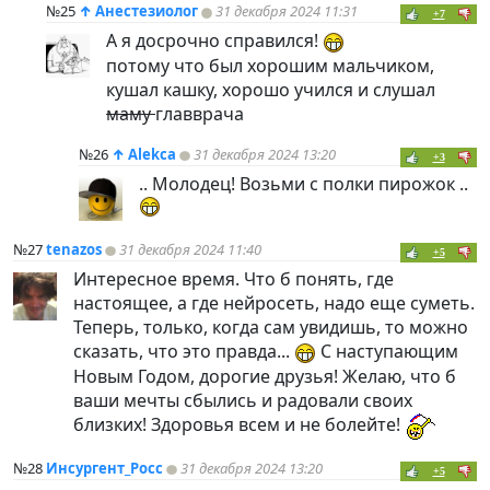
№25
↑
Анестезиолог
31 декабря 2024 11:31
+7
А я досрочно справился!
потому что был хорошим мальчиком,
кушал кашку, хорошо учился и слушал
маму
главврача
№26
↑
Alekca
31 декабря 2024 13:20
+3
.. Молодец! Возьми с полки пирожок ..
№27
tenazos
31 декабря 2024 11:40
+5
Интересное время. Что б понять, где
настоящее, а где нейросеть, надо еще суметь.
Теперь, только, когда сам увидишь, то можно
сказать, что это правда...
С наступающим
Новым Годом, дорогие друзья! Желаю, что б
ваши мечты сбылись и радовали своих
близких! Здоровья всем и не болейте!
№28
Инсургент_Росс
31 декабря 2024 13:20
+5