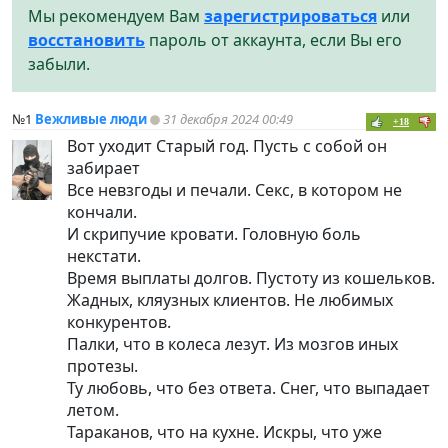
Мы рекомендуем Вам
зарегистрироваться
или
восстановить
пароль от аккаунта, если Вы его
забыли.
№1
Вежливые люди
31 декабря 2024 00:49
+18
Вот уходит Старый год. Пусть с собой он
забирает
Все невзгоды и печали. Секс, в котором не
кончали.
И скрипучие кровати. Головную боль
некстати.
Время выплаты долгов. Пустоту из кошельков.
Жадных, кляузных клиентов. Не любимых
конкурентов.
Палки, что в колеса лезут. Из мозгов иных
протезы.
Ту любовь, что без ответа. Снег, что выпадает
летом.
Тараканов, что на кухне. Искры, что уже