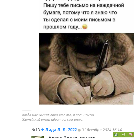
----------
Когда нас жизни учит кто то, я весь немею.
Житейский опыт идиота я сам имею.
№13
↑
Лида Л. Л.-2022
31 декабря 2024 16:14
+8
Алекс-Волга, пошто