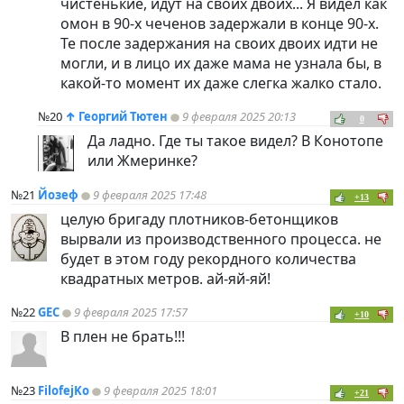
чистенькие, идут на своих двоих... Я видел как
омон в 90-х чеченов задержали в конце 90-х.
Те после задержания на своих двоих идти не
могли, и в лицо их даже мама не узнала бы, в
какой-то момент их даже слегка жалко стало.
№20
↑
Георгий Тютен
9 февраля 2025 20:13
0
Да ладно. Где ты такое видел? В Конотопе
или Жмеринке?
№21
Йозеф
9 февраля 2025 17:48
+13
целую бригаду плотников-бетонщиков
вырвали из производственного процесса. не
будет в этом году рекордного количества
квадратных метров. ай-яй-яй!
№22
GEC
9 февраля 2025 17:57
+10
В плен не брать!!!
№23
FilofejKo
9 февраля 2025 18:01
+21