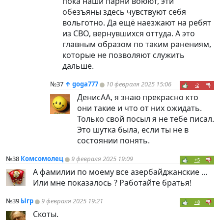
пока наши парни воюют, эти
обезъяны здесь чувствуют себя
вольготно. Да ещё наезжают на ребят
из СВО, вернувшихся оттуда. А это
главным образом по таким ранениям,
которые не позволяют служить
дальше.
№37
↑
goga777
10 февраля 2025 15:06
-2
ДенисАА, я знаю прекрасно кто
они такие и что от них ожидать.
Только свой посыл я не тебе писал.
Это шутка была, если ты не в
состоянии понять.
№38
Комсомолец
9 февраля 2025 19:09
+5
А фамилии по моему все азербайджанские ...
Или мне показалось ? Работайте братья!
№39
Ыгр
9 февраля 2025 19:21
+8
Скоты.