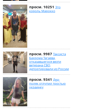
просм. 10251
Это
король Марокко
просм. 9987
Таксиста
Бахрома Тагаева,
отказавшегося везти
ветерана СВО,
депортировали из России
просм. 9341
Дед-
поляк отлупил тростью
украинку