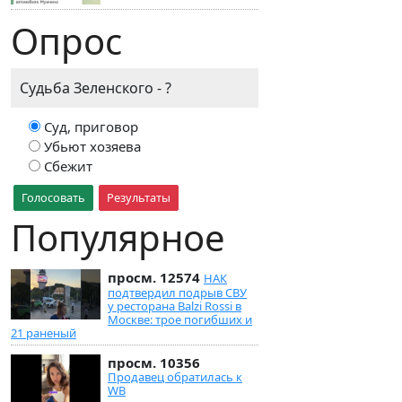
Опрос
Судьба Зеленского - ?
Суд, приговор
Убьют хозяева
Сбежит
Голосовать
Результаты
Популярное
просм. 12574
НАК
подтвердил подрыв СВУ
у ресторана Balzi Rossi в
Москве: трое погибших и
21 раненый
просм. 10356
Продавец обратилась к
WB