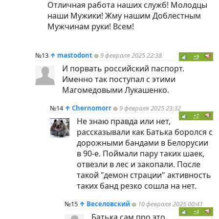
Отличная работа наших служб! Молодцы
наши Мужики! Жму нашим Доблестным
Мужчинам руки! Всем!
№13
↑
mastodont
9 февраля 2025 22:38
+9
И порвать российский паспорт.
Именно так поступал с этими
Магомедовыми Лукашенко.
№14
↑
Chernomorr
9 февраля 2025 23:32
+7
Не знаю правда или нет,
рассказывали как Батька боролся с
дорожными бандами в Белорусии
в 90-е. Поймали пару таких шаек,
отвезли в лес и закопали. После
такой "демон страции" активность
таких банд резко сошла на нет.
№15
↑
Веселовский
10 февраля 2025 00:41
+4
Батька сам про это