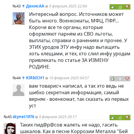
№43
↑
ДенисАА
9 февраля 2025 22:04
+3
Интересный вопрос. Источников может
быть много. Военкоматы, МФЦ, ПФР...
Короче все те органы, которые
оформляют парням из СВО льготы,
выплаты, справки о ранениях и прочее. У
ЭТИХ уродов ЭТУ инфу надо вытащить
хоть клещами, и тех, кто слил инфу уродам
привлекать по статье ЗА ИЗМЕНУ
РОДИНЕ.
№44
↑
KIRbICH1
10 февраля 2025 04:57
0
вам товарисч написал, а так это ведь не
шибко секретная информация, самый
верняк - военкомат, так сказать из первых
уст
№45
skynet1976
9 февраля 2025 20:17
+7
Таких пид@р@сов жалеть не надо, гасить
шакалов. Как в песне Коррозии Металла "Бей