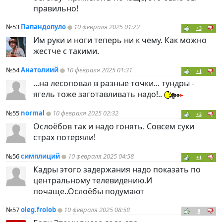
правильно!
№53
Папандопуло
10 февраля 2025 01:22
+3
Им руки и ноги теперь ни к чему. Как можно
жестче с такими.
№54
Анатолиий
10 февраля 2025 01:31
+1
...на лесоповал в разные точки... тундры -
ягель тоже заготавливать надо!..
№55
normal
10 февраля 2025 02:32
+2
Ослоёбов так и надо гонять. Совсем суки
страх потеряли!
№56
симплиций
10 февраля 2025 04:58
+1
Кадры этого задержания надо показать по
центральному телевидению.И
почаще..Ослоёбы подумают
№57
oleg.frolob
10 февраля 2025 08:58
0