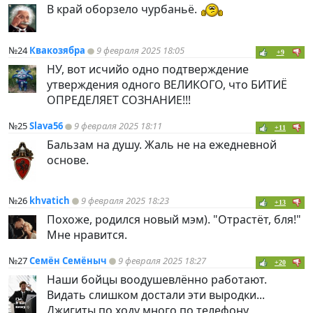
В край оборзело чурбаньё.
№24
Квакозябра
9 февраля 2025 18:05
+9
НУ, вот исчийо одно подтверждение
утверждения одного ВЕЛИКОГО, что БИТИЁ
ОПРЕДЕЛЯЕТ СОЗНАНИЕ!!!
№25
Slava56
9 февраля 2025 18:11
+11
Бальзам на душу. Жаль не на ежедневной
основе.
№26
khvatich
9 февраля 2025 18:23
+13
Похоже, родился новый мэм). "Отрастёт, бля!"
Мне нравится.
№27
Семён Семёныч
9 февраля 2025 18:27
+20
Наши бойцы воодушевлённо работают.
Видать слишком достали эти выродки...
Джигиты по ходу много по телефону