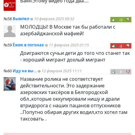
Баян.Этому видео года два....
№58
Вымпел
10 февраля 2025 09:32
+1
МОЛОДЦЫ! В Москве так бы работали с
азербайджанской мафией!
№59
Ёжик в погонах
11 февраля 2025 01:15
-1
Доиграются сучьи дети до того что станет так
- хороший мигрант дохлый мигрант
№60
Иду на вы ..
12 февраля 2025 11:11
0
Название ролика не соответствует
действительности. Это задержание
азеровских таксёров в Белгородской
обл.,которые оккупировали нишу и драли
втридорога с наших пацанов отпускников
..Попутно обирая других водил,кто хотел там
таксовать .