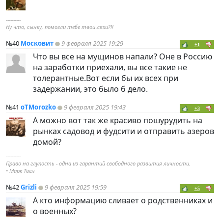
----------
Ну что, сынку, помогли тебе твои ляхи?!!
№40
Московит
9 февраля 2025 19:29
+1
Что вы все на мущинов напали? Оне в Россию
на заработки приехали, вы все такие не
толерантные.Вот если бы их всех при
задержании, это было б дело.
№41
oTMorozko
9 февраля 2025 19:43
+3
А можно вот так же красиво пошурудить на
рынках садовод и фудсити и отправить азеров
домой?
----------
Право на глупость - одна из гарантий свободного развития личности.
• Марк Твен
№42
Grizli
9 февраля 2025 19:59
+5
А кто информацию сливает о родственниках и
о военных?