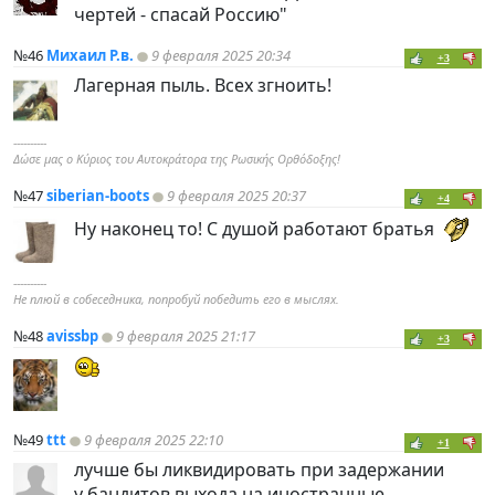
чертей - спасай Россию"
№46
Михаил Р.в.
9 февраля 2025 20:34
+3
Лагерная пыль. Всех згноить!
----------
Δώσε μας ο Κύριος του Αυτοκράτορα της Ρωσικής Ορθόδοξης!
№47
siberian-boots
9 февраля 2025 20:37
+4
Ну наконец то! С душой работают братья
----------
Не плюй в собеседника, попробуй победить его в мыслях.
№48
avissbp
9 февраля 2025 21:17
+3
№49
ttt
9 февраля 2025 22:10
+1
лучше бы ликвидировать при задержании
у бандитов выхода на иностранные