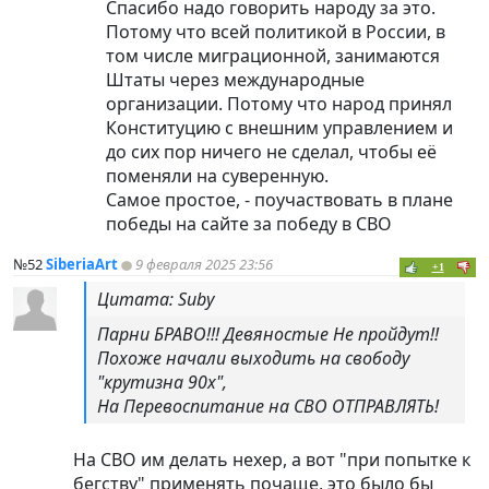
Спасибо надо говорить народу за это.
Потому что всей политикой в России, в
том числе миграционной, занимаются
Штаты через международные
организации. Потому что народ принял
Конституцию с внешним управлением и
до сих пор ничего не сделал, чтобы её
поменяли на суверенную.
Самое простое, - поучаствовать в плане
победы на сайте за победу в СВО
№52
SiberiaArt
9 февраля 2025 23:56
+1
Цитата: Suby
Парни БРАВО!!! Девяностые Не пройдут!!
Похоже начали выходить на свободу
"крутизна 90х",
На Перевоспитание на СВО ОТПРАВЛЯТЬ!
На СВО им делать нехер, а вот "при попытке к
бегству" применять почаще, это было бы