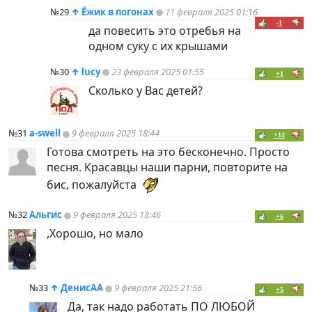
№29
↑
Ёжик в погонах
11 февраля 2025 01:16
-1
да повесить это отребья на
одном суку с их крышами
№30
↑
lucy
23 февраля 2025 01:55
+1
Сколько у Вас детей?
№31
a-swell
9 февраля 2025 18:44
+14
Готова смотреть на это бесконечно. Просто
песня. Красавцы наши парни, повторите на
бис, пожалуйста
№32
Альгис
9 февраля 2025 18:46
+6
,Хорошо, но мало
№33
↑
ДенисАА
9 февраля 2025 21:56
+5
Да, так надо работать ПО ЛЮБОЙ