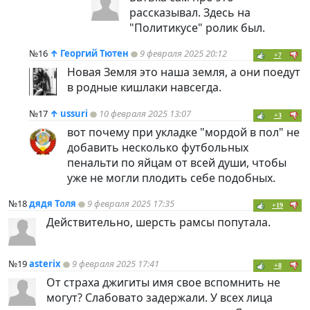
рассказывал. Здесь на
"Политикусе" ролик был.
№16
↑
Георгий Тютен
9 февраля 2025 20:12
+7
Новая Земля это наша земля, а они поедут
в родные кишлаки навсегда.
№17
↑
ussuri
10 февраля 2025 13:07
+3
вот почему при укладке "мордой в пол" не
добавить несколько футбольных
пенальти по яйцам от всей души, чтобы
уже не могли плодить себе подобных.
№18
дядя Толя
9 февраля 2025 17:35
+19
Действительно, шерсть рамсы попутала.
№19
asterix
9 февраля 2025 17:41
+8
От страха джигиты имя свое вспомнить не
могут? Слабовато задержали. У всех лица