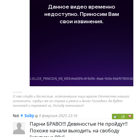
----------
О еже студа и бесчестия, осатаневшие лица врагов Отечества нашего
исполнити, сердца же их страха и ужаса и Ангел Господень да будет
погоняяй и поражаяй их, Господу помолимся!
№6
↑
Suby
9 февраля 2025 23:16
+9
Парни БРАВО!!! Девяностые Не пройдут!!
Похоже начали выходить на свободу