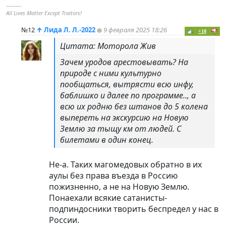
----------
All Lives Matter Except Traitors!
№12
↑
Лида Л. Л.-2022
9 февраля 2025 18:26
+18
Цитата: Моторола Жив
Зачем уродов арестовывать? На
природе с ними культурно
пообщаться, вытрясти всю инфу,
баблишко и далее по программе.., а
всю их родню без штанов до 5 колена
выпереть на экскурсию на Новую
Землю за тыщу км от людей. С
билетами в один конец.
Не-а. Таких магомедовых обратно в их
аулы без права въезда в Россию
пожизненно, а не на Новую Землю.
Понаехали всякие сатанисты-
под
пиндoc
ники творить беспредел у нас в
России.