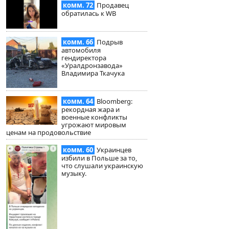
комм. 72
Продавец
обратилась к WB
комм. 66
Подрыв
автомобиля
гендиректора
«Уралдронзавода»
Владимира Ткачука
комм. 64
Bloomberg:
рекордная жара и
военные конфликты
угрожают мировым
ценам на продовольствие
комм. 60
Украинцев
избили в Польше за то,
что слушали украинскую
музыку.