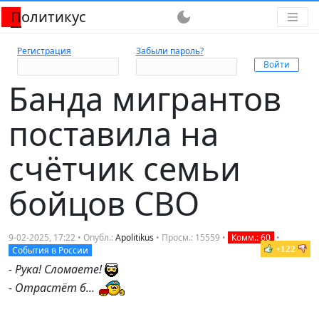
Политикус
dark_mode
Регистрация
Забыли пароль?
Банда мигрантов
поставила на
счётчик семьи
бойцов СВО
9-02-2025, 17:22 • Опубл.:
Apolitikus
• Просм.: 15559 •
Комм.: 60
•
+122
События в России
- Рука! Сломаете!
- Отрастёт б...