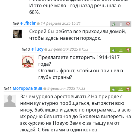
И это ещё мало - год назад речь шла о
68%.
№9
↑
,fhcbr
14 февраля 2025 15:21
0
Скорей бы ребята все приходили домой,
чтобы здесь навести порядок.
№10
↑
lucy
23 февраля 2025 01:53
+1
Предлагаете повторить 1914-1917
года?
Оголить фронт, чтобы он пришёл в
глубь страны?
№11
Моторола Жив
9 февраля 2025 17:33
+26
Зачем уродов арестовывать? На природе с
ними культурно пообщаться, вытрясти всю
инфу, баблишко и далее по программе.., а всю
их родню без штанов до 5 колена выпереть на
экскурсию на Новую Землю за тыщу км от
людей. С билетами в один конец.