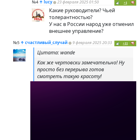
№4
↑
lucy
23 февраля 2025 01:50
+1
Какие руководители? Чьей
толерантностью?
У нас в России народ уже отменил
внешнее управление?
№5
↑
счастливый_случай
9 февраля 2025 20:33
+11
Цитата: wande
Как же чертовски замечательно! Ну
просто без перерыва готов
смотреть такую красоту!