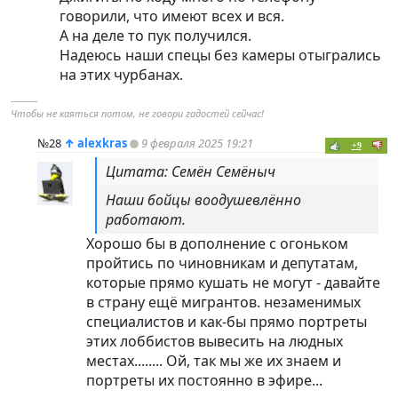
говорили, что имеют всех и вся.
А на деле то пук получился.
Надеюсь наши спецы без камеры отыгрались
на этих чурбанах.
----------
Чтобы не каяться потом, не говори гадостей сейчас!
№28
↑
alexkras
9 февраля 2025 19:21
+9
Цитата: Семён Семёныч
Наши бойцы воодушевлённо
работают.
Хорошо бы в дополнение с огоньком
пройтись по чиновникам и депутатам,
которые прямо кушать не могут - давайте
в страну ещё мигрантов. незаменимых
специалистов и как-бы прямо портреты
этих лоббистов вывесить на людных
местах........ Ой, так мы же их знаем и
портреты их постоянно в эфире...