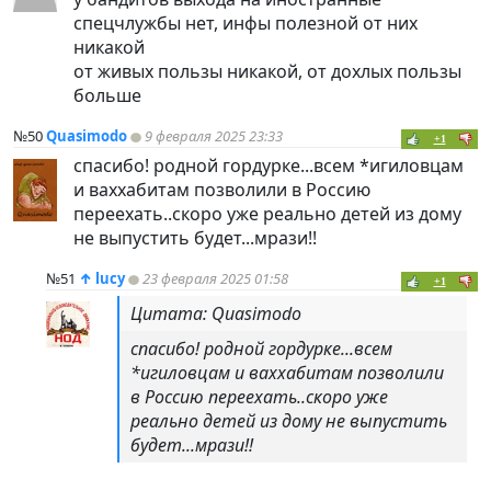
спецчлужбы нет, инфы полезной от них
никакой
от живых пользы никакой, от дохлых пользы
больше
№50
Quasimodo
9 февраля 2025 23:33
+1
спасибо! родной гордурке...всем *игиловцам
и ваххабитам позволили в Россию
переехать..скоро уже реально детей из дому
не выпустить будет...мрази!!
№51
↑
lucy
23 февраля 2025 01:58
+1
Цитата: Quasimodo
спасибо! родной гордурке...всем
*игиловцам и ваххабитам позволили
в Россию переехать..скоро уже
реально детей из дому не выпустить
будет...мрази!!