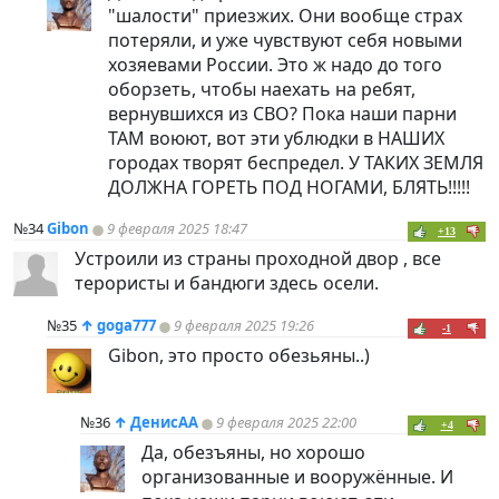
"шалости" приезжих. Они вообще страх
потеряли, и уже чувствуют себя новыми
хозяевами России. Это ж надо до того
оборзеть, чтобы наехать на ребят,
вернувшихся из СВО? Пока наши парни
ТАМ воюют, вот эти ублюдки в НАШИХ
городах творят беспредел. У ТАКИХ ЗЕМЛЯ
ДОЛЖНА ГОРЕТЬ ПОД НОГАМИ, БЛЯТЬ!!!!!
№34
Gibon
9 февраля 2025 18:47
+13
Устроили из страны проходной двор , все
терористы и бандюги здесь осели.
№35
↑
goga777
9 февраля 2025 19:26
-1
Gibon, это просто обезьяны..)
№36
↑
ДенисАА
9 февраля 2025 22:00
+4
Да, обезъяны, но хорошо
организованные и вооружённые. И