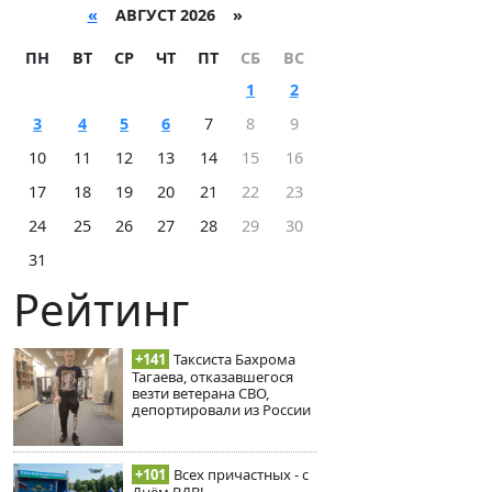
«
АВГУСТ 2026 »
ПН
ВТ
СР
ЧТ
ПТ
СБ
ВС
1
2
3
4
5
6
7
8
9
10
11
12
13
14
15
16
17
18
19
20
21
22
23
24
25
26
27
28
29
30
31
Рейтинг
+141
Таксиста Бахрома
Тагаева, отказавшегося
везти ветерана СВО,
депортировали из России
+101
Всех причастных - с
Днём ВДВ!