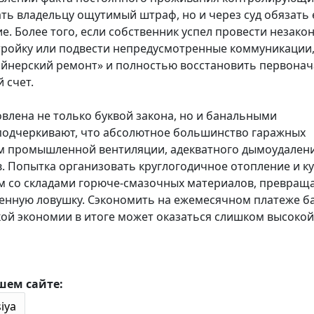
ь владельцу ощутимый штраф, но и через суд обязать 
 Более того, если собственник успел провести незако
тройку или подвести непредусмотренные коммуникации,
зайнерский ремонт» и полностью восстановить первона
 счет.
влена не только буквой закона, но и банальными
подчеркивают, что абсолютное большинство гаражных
м промышленной вентиляции, адекватного дымоудалени
 Попытка организовать круглогодичное отопление и ку
м со складами горюче-смазочных материалов, превращ
енную ловушку. Сэкономить на ежемесячном платеже ба
акой экономии в итоге может оказаться слишком высокой
шем сайте: