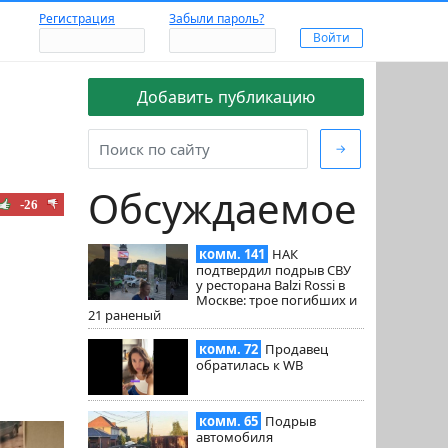
Регистрация
Забыли пароль?
Добавить публикацию
→
Обсуждаемое
-26
комм. 141
НАК
подтвердил подрыв СВУ
у ресторана Balzi Rossi в
Москве: трое погибших и
21 раненый
комм. 72
Продавец
обратилась к WB
комм. 65
Подрыв
автомобиля