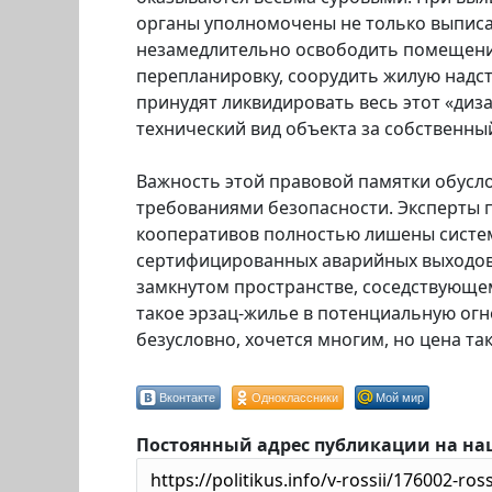
органы уполномочены не только выписат
незамедлительно освободить помещение.
перепланировку, соорудить жилую надс
принудят ликвидировать весь этот «ди
технический вид объекта за собственный
Важность этой правовой памятки обусло
требованиями безопасности. Эксперты 
кооперативов полностью лишены систе
сертифицированных аварийных выходов.
замкнутом пространстве, соседствующе
такое эрзац-жилье в потенциальную огн
безусловно, хочется многим, но цена т
Вконтакте
Одноклассники
Мой мир
Постоянный адрес публикации на на