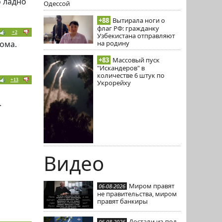
о ладно
Одессой
+88
Вытирала ноги о
флаг РФ: гражданку
+2
Узбекистана отправляют
на родину
дома.
+83
Массовый пуск
"Искандеров" в
количестве 6 штук по
+13
Укрорейху
.
Видео
Миром правят
06-08-2026
не правительства, миром
правят банкиры
Достали из-под
06-08-2026