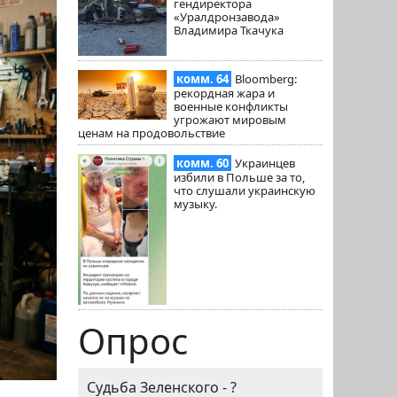
гендиректора
«Уралдронзавода»
Владимира Ткачука
комм. 64
Bloomberg:
рекордная жара и
военные конфликты
угрожают мировым
ценам на продовольствие
комм. 60
Украинцев
избили в Польше за то,
что слушали украинскую
музыку.
Опрос
Судьба Зеленского - ?