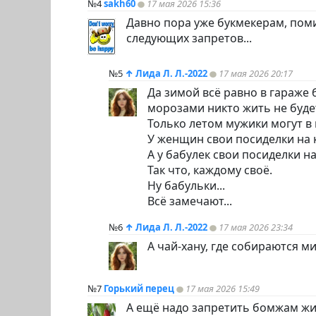
№4
sakh60
17 мая 2026 15:36
Давно пора уже букмекерам, пом
следующих запретов...
№5
↑
Лида Л. Л.-2022
17 мая 2026 20:17
Да зимой всё равно в гараже
морозами никто жить не буде
Только летом мужики могут в
У женщин свои посиделки на к
А у бабулек свои посиделки на
Так что, каждому своё.
Ну бабульки...
Всё замечают...
№6
↑
Лида Л. Л.-2022
17 мая 2026 23:34
А чай-хану, где собираются м
№7
Горький перец
17 мая 2026 15:49
А ещё надо запретить бомжам жи