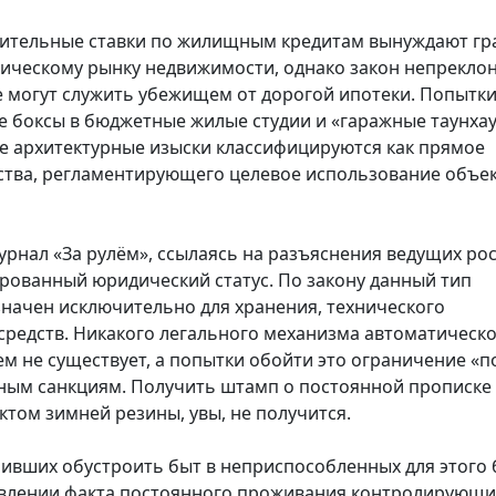
дительные ставки по жилищным кредитам вынуждают г
сическому рынку недвижимости, однако закон непреклон
е могут служить убежищем от дорогой ипотеки. Попытк
 боксы в бюджетные жилые студии и «гаражные таунха
ые архитектурные изыски классифицируются как прямое
тва, регламентирующего целевое использование объе
рнал «За рулём», ссылаясь на разъяснения ведущих ро
рованный юридический статус. По закону данный тип
начен исключительно для хранения, технического
средств. Никакого легального механизма автоматическ
 не существует, а попытки обойти это ограничение «п
вным санкциям. Получить штамп о постоянной прописке
том зимней резины, увы, не получится.
ивших обустроить быт в неприспособленных для этого 
явлении факта постоянного проживания контролирующи