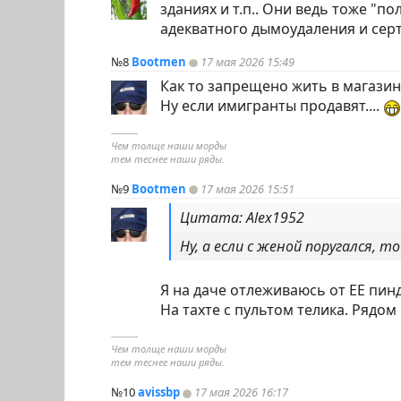
зданиях и т.п.. Они ведь тоже 
адекватного дымоудаления и се
№8
Bootmen
17 мая 2026 15:49
Как то запрещено жить в магазина
Ну если имигранты продавят....
----------
Чем толще наши морды
тем теснее наши ряды.
№9
Bootmen
17 мая 2026 15:51
Цитата: Alex1952
Ну, а если с женой поругался, 
Я на даче отлеживаюсь от ЕЕ пин
На тахте с пультом телика. Рядом
----------
Чем толще наши морды
тем теснее наши ряды.
№10
avissbp
17 мая 2026 16:17