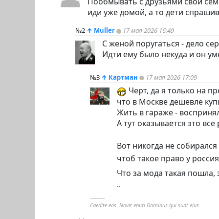
Пообмывать с друзьями свой семе
иди уже домой, а то дети спрашив
№2
↑
Muller
17 мая 2026 16:49
С женой поругаться - дело се
Идти ему было некуда и он ум
№3
↑
Картман
17 мая 2026 17:09
Черт, да я только на п
что в Москве дешевле купи
Жить в гараже - воспринял 
А тут оказывается это все
Вот никогда не собирался 
чтоб такое право у росси
Что за мода такая пошла,
..
----------
Caedite eos. Novit enim Dominus qui sunt eius.