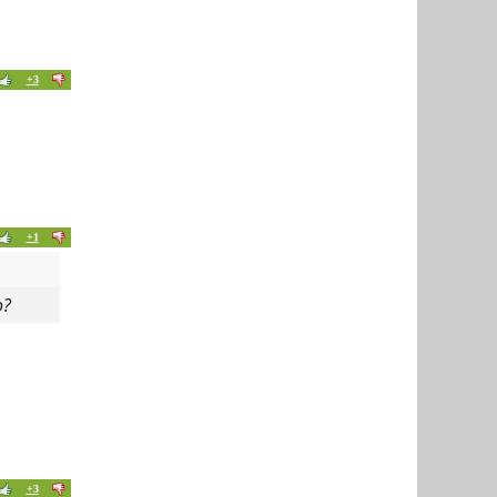
+3
+1
о?
+3