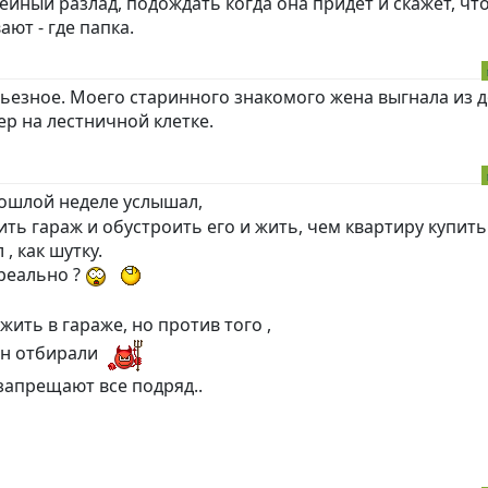
йный разлад, подождать когда она придёт и скажет, чт
ают - где папка.
рьезное. Моего старинного знакомого жена выгнала из 
ер на лестничной клетке.
рошлой неделе услышал,
ть гараж и обустроить его и жить, чем квартиру купить
, как шутку.
 реально ?
жить в гараже, но против того ,
ян отбирали
 запрещают все подряд..