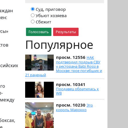
Суд, приговор
раждан
Убьют хозяева
ен:
Сбежит
и
усы»
Голосовать
Результаты
Популярное
ктов
просм. 12556
НАК
подтвердил подрыв СВУ
ссийских
у ресторана Balzi Rossi в
Москве: трое погибших и
21 раненый
просм. 10341
ого
Продавец обратилась к
о-
WB
 между
просм. 10230
Это
король Марокко
боксах,
е