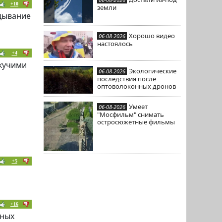
+10
земли
адывание
Хорошо видео
06-08-2026
настоялось
+4
скучими
Экологические
06-08-2026
последствия после
оптоволоконных дронов
Умеет
06-08-2026
"Мосфильм" снимать
остросюжетные фильмы
+5
+16
нных