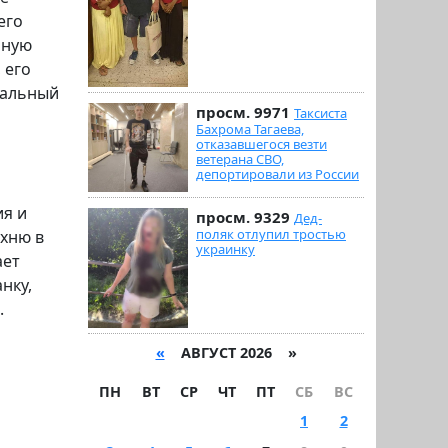
его
нную
 его
чальный
просм. 9971
Таксиста
Бахрома Тагаева,
отказавшегося везти
ветерана СВО,
депортировали из России
я и
просм. 9329
Дед-
поляк отлупил тростью
хню в
украинку
ает
нку,
.
«
АВГУСТ 2026 »
ПН
ВТ
СР
ЧТ
ПТ
СБ
ВС
1
2