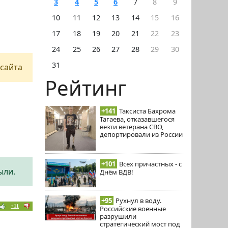
3
4
5
6
7
8
9
10
11
12
13
14
15
16
17
18
19
20
21
22
23
24
25
26
27
28
29
30
31
сайта
Рейтинг
+141
Таксиста Бахрома
Тагаева, отказавшегося
везти ветерана СВО,
депортировали из России
+101
Всех причастных - с
ыли.
Днём ВДВ!
+95
Рухнул в воду.
+11
Российские военные
разрушили
стратегический мост под