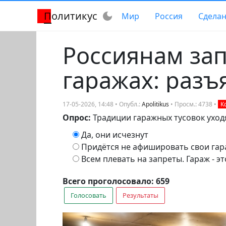
Политикус
dark_mode
Мир
Россия
Сделан
Россиянам зап
гаражах: разъ
17-05-2026, 14:48 • Опубл.:
Apolitikus
• Просм.: 4738 •
К
Опрос:
Традиции гаражных тусовок уход
Да, они исчезнут
Придётся не афишировать свои гар
Всем плевать на запреты. Гараж - эт
Всего проголосовало: 659
Голосовать
Результаты