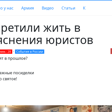
о у нас
Армия
Видео
Статьи
К
ретили жить в
яснения юристов
омм.: 28
•
События в России
ят в прошлое?
ажные посиделки
о святое!