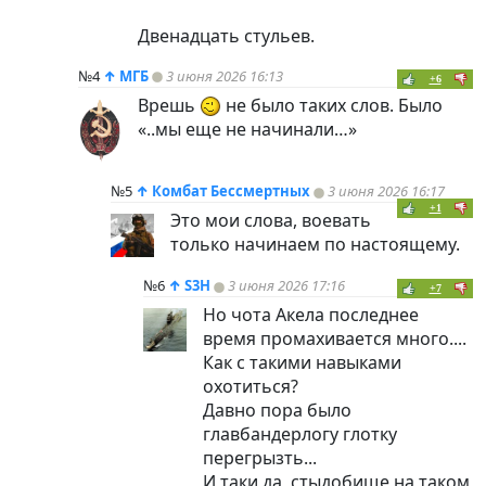
Двенадцать стульев.
№4
↑
МГБ
3 июня 2026 16:13
+6
Врешь
не было таких слов. Было
«..мы еще не начинали…»
№5
↑
Комбат Бессмертных
3 июня 2026 16:17
+1
Это мои слова, воевать
только начинаем по настоящему.
№6
↑
S3H
3 июня 2026 17:16
+7
Но чота Акела последнее
время промахивается много....
Как с такими навыками
охотиться?
Давно пора было
главбандерлогу глотку
перегрызть...
И таки да, стыдобище на таком