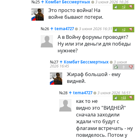
№25
↑
Комбат Бессмертных
3 июня 2026 16:26
+2
Это просто война! На
войне бывают потери.
№26
↑
tema4727
3 июня 2026 16:31
+2
А в Войну форумы проводят?
Ну или эти деньги для победы
нужнее?
№27
↑
Комбат Бессмертных
3 июня
2026 16:45
0
Жираф большой - ему
видней.
№28
↑
tema4727
3 июня 2026 16:51
+11
как то не
видно это "ВИДНЕЙ"
сначала заходили
ждали что будут с
флагами встречать - ну
повиделось. Потом у