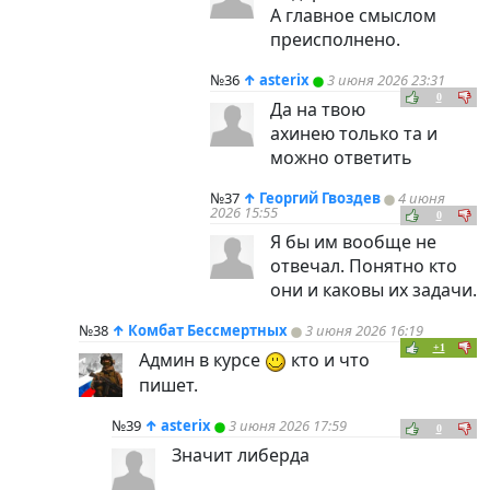
А главное смыслом
преисполнено.
№36
↑
asterix
3 июня 2026 23:31
0
Да на твою
ахинею только та и
можно ответить
№37
↑
Георгий Гвоздев
4 июня
2026 15:55
0
Я бы им вообще не
отвечал. Понятно кто
они и каковы их задачи.
№38
↑
Комбат Бессмертных
3 июня 2026 16:19
+1
Админ в курсе
кто и что
пишет.
№39
↑
asterix
3 июня 2026 17:59
0
Значит либерда