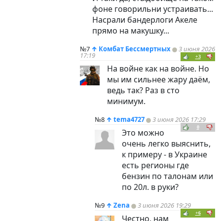
фоне говорильни устраивать...
Насрали бандерлоги Акеле
прямо на макушку...
№7
↑
Комбат Бессмертных
3 июня 2026
17:19
+3
На войне как на войне. Но
мы им сильнее жару даём,
ведь так? Раз в сто
минимум.
№8
↑
tema4727
3 июня 2026 17:29
0
Это можно
очень легко выяснить,
к примеру - в Украине
есть регионы где
бензин по талонам или
по 20л. в руки?
№9
↑
Zena
3 июня 2026 19:29
+6
Честно, нам