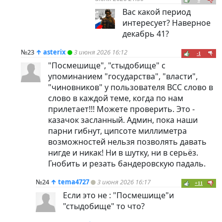
Вас какой период
интересует? Наверное
декабрь 41?
№23
↑
asterix
3 июня 2026 16:12
-1
"Посмешище", "стыдобище" с
упоминанием "государства", "власти",
"чиновников" у пользователя ВСС слово в
слово в каждой теме, когда по нам
прилетает!!! Можете проверить. Это -
казачок засланный. Админ, пока наши
парни гибнут, ципсоте миллиметра
возможностей нельзя позволять давать
нигде и никак! Ни в шутку, ни в серьёз.
Гнобить и резать бандеровскую падаль.
№24
↑
tema4727
3 июня 2026 16:17
+11
Если это не : "Посмешище"и
"стыдобище" то что?