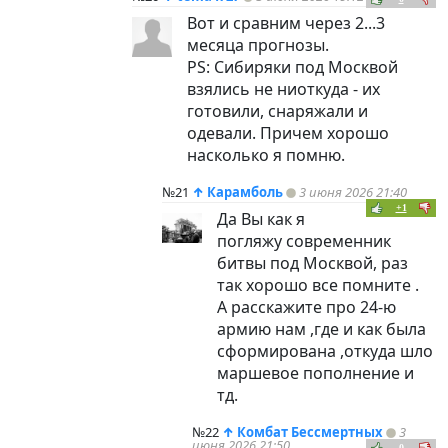
Вот и сравним через 2...3
месяца прогнозы.
PS: Сибиряки под Москвой
взялись не ниоткуда - их
готовили, снаряжали и
одевали. Причем хорошо
насколько я помню.
№21
↑
Карамболь
3 июня 2026 21:40
+1
Да Вы как я
погляжу современник
битвы под Москвой, раз
так хорошо все помните .
А расскажите про 24-ю
армию нам ,где и как была
сформирована ,откуда шло
маршевое пополнение и
тд.
№22
↑
Комбат Бессмертных
3
июня 2026 21:50
0