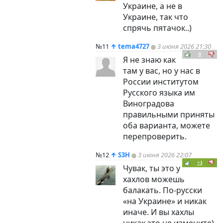
Украине, а не в
Украине, так что
спрячь пятачок..)
№11
↑
tema4727
3 июня 2026 21:30
0
Я не знаю как
там у вас, но у нас в
России институтом
Русского языка им
Виноградова
правильными приняты
оба варианта, можете
перепроверить.
№12
↑
S3H
3 июня 2026 22:07
+1
Чувак, ты это у
хахлов можешь
балакать. По-русски
«на Украине» и никак
иначе. И вы хахлы