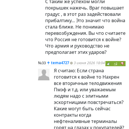
С таким же успехом могли
покрышек нажечь. Враг повышает
градус , в этот раз задействовали
прибалтику... Это значит что война
стала ближе. Не понимаю
перевозбуждения. Вы что считаете
что Россия не готовится к войне?
Что армия и руководство не
предполагает этих ударов?
№33
↑
tema4727
3 июня 2026 18:04
+2
Я считаю: Если страна
готовится к войне то Нахрен
все вторичные телодвижения
Пмэф и т.д. или уважаемым
людям надо с элитными
эскортницами повстречаться?
Какие могут быть сейчас
контракты когда
нефтеналивные терминалы
горят на глазах у покупателей?