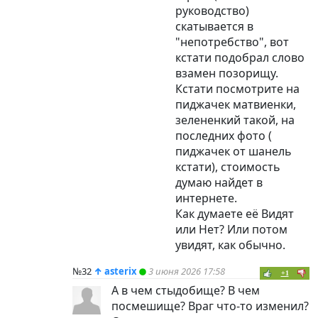
руководство)
скатывается в
"непотребство", вот
кстати подобрал слово
взамен позорищу.
Кстати посмотрите на
пиджачек матвиенки,
зелененкий такой, на
последних фото (
пиджачек от шанель
кстати), стоимость
думаю найдет в
интернете.
Как думаете её Видят
или Нет? Или потом
увидят, как обычно.
№32
↑
asterix
3 июня 2026 17:58
+1
А в чем стыдобище? В чем
посмешище? Враг что-то изменил?