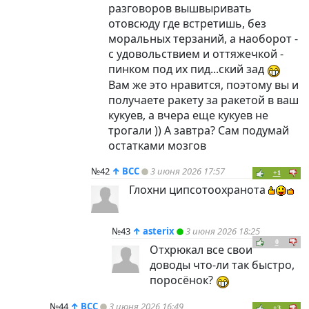
разговоров вышвыривать
отовсюду где встретишь, без
моральных терзаний, а наоборот -
с удовольствием и оттяжечкой -
пинком под их пид...ский зад
Вам же это нравится, поэтому вы и
получаете ракету за ракетой в ваш
кукуев, а вчера еще кукуев не
трогали )) А завтра? Сам подумай
остатками мозгов
№42
↑
ВСС
3 июня 2026 17:57
+1
Глохни ципсотоохранота
№43
↑
asterix
3 июня 2026 18:25
0
Отхрюкал все свои
доводы что-ли так быстро,
поросёнок?
№44
↑
ВСС
3 июня 2026 16:49
+3