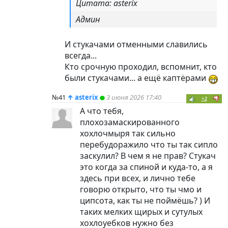
Цитата: asterix
Админ
И стукачами отменными славились
всегда...
Кто срочную проходил, вспомнит, кто
были стукачами... а ещё каптёрами
№41
↑
asterix
3 июня 2026 17:40
+2
А что тебя,
плохозамаскированного
хохлочмыря так сильно
перебудоражило что ты так сипло
заскулил? В чем я не прав? Стукач
это когда за спиной и куда-то, а я
здесь при всех, и лично тебе
говорю открыто, что ты чмо и
ципсота, как ты не поймёшь? ) И
таких мелких щирых и сутулых
хохлоуебков нужно без