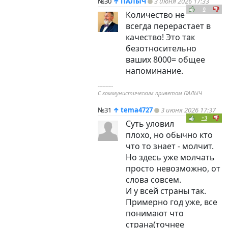
№30
↑
ПАЛЫЧ
3 июня 2026 17:33
0
Количество не
всегда перерастает в
качество! Это так
безотносительно
ваших 8000= общее
напоминание.
----------
С коммунистическим приветом ПАЛЫЧ
№31
↑
tema4727
3 июня 2026 17:37
+3
Суть уловил
плохо, но обычно кто
что то знает - молчит.
Но здесь уже молчать
просто невозможно, от
слова совсем.
И у всей страны так.
Примерно год уже, все
понимают что
страна(точнее