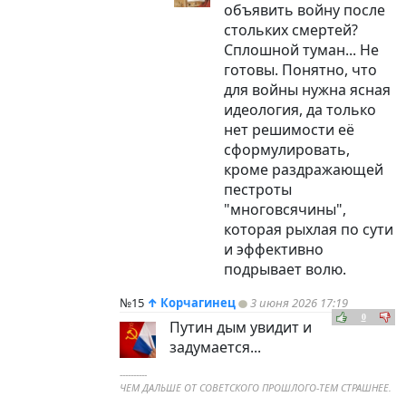
объявить войну после
стольких смертей?
Сплошной туман... Не
готовы. Понятно, что
для войны нужна ясная
идеология, да только
нет решимости её
сформулировать,
кроме раздражающей
пестроты
"многовсячины",
которая рыхлая по сути
и эффективно
подрывает волю.
№15
↑
Корчагинец
3 июня 2026 17:19
0
Путин дым увидит и
задумается...
----------
ЧЕМ ДАЛЬШЕ ОТ СОВЕТСКОГО ПРОШЛОГО-ТЕМ СТРАШНЕЕ.