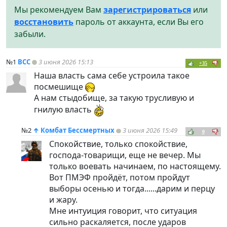
Мы рекомендуем Вам
зарегистрироваться
или
восстановить
пароль от аккаунта, если Вы его
забыли.
№1
ВСС
3 июня 2026 15:13
+35
Наша власть сама себе устроила такое
посмешище
А нам стыдобище, за такую трусливую и
гнилую власть
№2
↑
Комбат Бессмертных
3 июня 2026 15:49
0
Спокойствие, только спокойствие,
господа-товарищи, еще не вечер. Мы
только воевать начинаем, по настоящему.
Вот ПМЭФ пройдёт, потом пройдут
выборы осенью и тогда......дарим и перцу
и жару.
Мне интуиция говорит, что ситуация
сильно раскаляется, после ударов