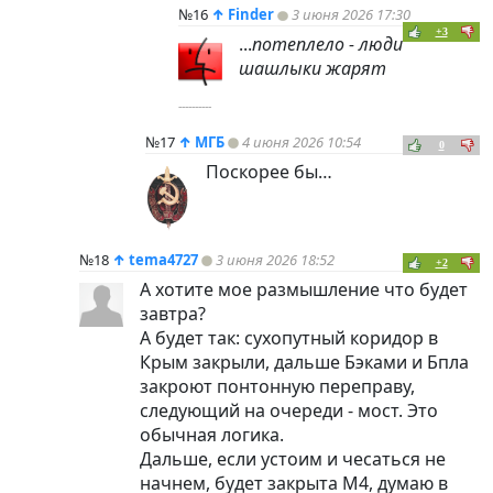
№16
↑
Finder
3 июня 2026 17:30
+3
...
потеплело - люди
шашлыки жарят
----------
№17
↑
МГБ
4 июня 2026 10:54
0
Поскорее бы…
№18
↑
tema4727
3 июня 2026 18:52
+2
А хотите мое размышление что будет
завтра?
А будет так: сухопутный коридор в
Крым закрыли, дальше Бэками и Бпла
закроют понтонную переправу,
следующий на очереди - мост. Это
обычная логика.
Дальше, если устоим и чесаться не
начнем, будет закрыта М4, думаю в