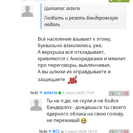
Цитата: asterix
Гнобить и резать бандеровскую
падаль
Всё население взывает к этому,
буквально взмолились уже.
А верхушка всё откладывает,
кривляются с Анкориджами и мямлит
про переговоры, выклянчивая.
А вы шлюхи их оправдываете и
защищаете
№45
↑
asterix
3 июня 2026 17:45
0
Ты не п.ди, не скули и не бойся
бандерлох - дождешься ты своего
ядерного облака на свою голову,
не переживай
№46
↑
ВСС
3 июня 2026 18:19
0