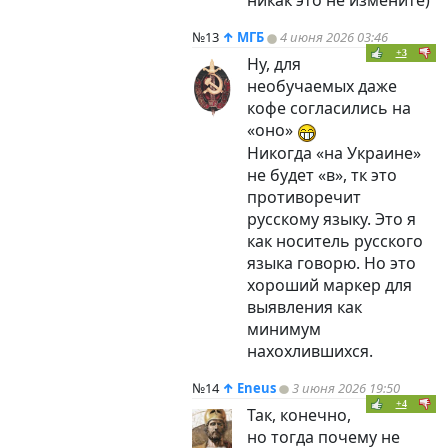
никак это не измените)
№13
↑
МГБ
4 июня 2026 03:46
+3
Ну, для
необучаемых даже
кофе согласились на
«оно»
Никогда «на Украине»
не будет «в», тк это
противоречит
русскому языку. Это я
как носитель русского
языка говорю. Но это
хороший маркер для
выявления как
минимум
нахохлившихся.
№14
↑
Eneus
3 июня 2026 19:50
+4
Так, конечно,
но тогда почему не