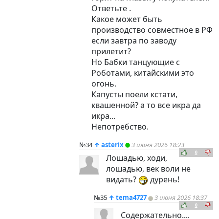
Ответьте .
Какое может быть
производство совместное в РФ
если завтра по заводу
прилетит?
Но Бабки танцующие с
Роботами, китайскими это
огонь.
Капусты поели кстати,
квашенной? а то все икра да
икра...
Непотребство.
№34
↑
asterix
3 июня 2026 18:23
0
Лошадью, ходи,
лошадью, век воли не
видать?
дурень!
№35
↑
tema4727
3 июня 2026 18:37
0
Содержательно....