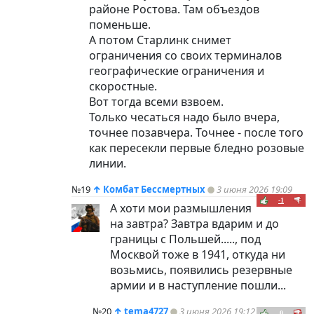
районе Ростова. Там объездов
поменьше.
А потом Старлинк снимет
ограничения со своих терминалов
географические ограничения и
скоростные.
Вот тогда всеми взвоем.
Только чесаться надо было вчера,
точнее позавчера. Точнее - после того
как пересекли первые бледно розовые
линии.
№19
↑
Комбат Бессмертных
3 июня 2026 19:09
-1
А хоти мои размышления
на завтра? Завтра вдарим и до
границы с Польшей....., под
Москвой тоже в 1941, откуда ни
возьмись, появились резервные
армии и в наступление пошли...
№20
↑
tema4727
3 июня 2026 19:12
0