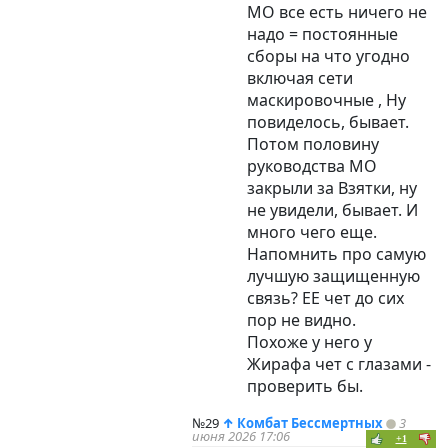
МО все есть ничего не
надо = постоянные
сборы на что угодно
включая сети
маскировочные , Ну
повиделось, бывает.
Потом половину
руководства МО
закрыли за Взятки, ну
не увидели, бывает. И
много чего еще.
Напомнить про самую
лучшую защищенную
связь? ЕЕ чет до сих
пор не видно.
Похоже у него у
Жирафа чет с глазами -
проверить бы.
№29
↑
Комбат Бессмертных
3
июня 2026 17:06
+1