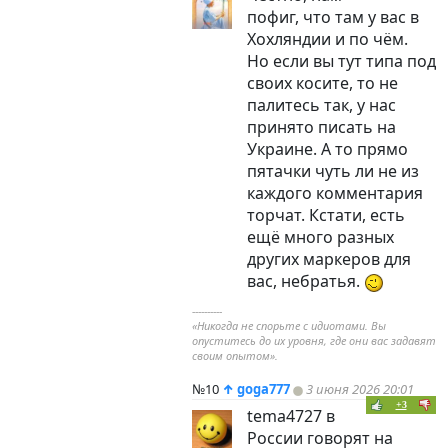
пофиг, что там у вас в
Хохляндии и по чём.
Но если вы тут типа под
своих косите, то не
палитесь так, у нас
принято писать на
Украине. А то прямо
пятачки чуть ли не из
каждого комментария
торчат. Кстати, есть
ещё много разных
других маркеров для
вас, небратья.
----------
«Никогда не спорьте с идиотами. Вы
опуститесь до их уровня, где они вас задавят
своим опытом».
№10
↑
goga777
3 июня 2026 20:01
+3
tema4727 в
России говорят на