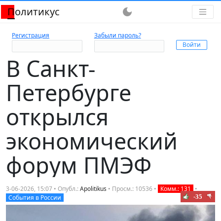
Политикус
dark_mode
Регистрация
Забыли пароль?
В Санкт-
Петербурге
открылся
экономический
форум ПМЭФ
3-06-2026, 15:07 • Опубл.:
Apolitikus
• Просм.: 10536 •
Комм.: 131
•
-35
События в России