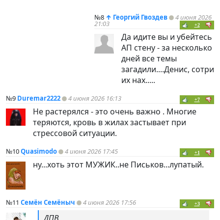
№8
↑
Георгий Гвоздев
4 июня 2026
21:03
+2
Да идите вы и убейтесь
АП стену - за несколько
дней все темы
загадили....Денис, сотри
их нах.....
№9
Duremar2222
4 июня 2026 16:13
+7
Не растерялся - это очень важно . Многие
теряются, кровь в жилах застывает при
стрессовой ситуации.
№10
Quasimodo
4 июня 2026 17:45
+1
ну...хоть этот МУЖИК..не Письков...лупатый.
№11
Семён Семёныч
4 июня 2026 17:56
+3
ДПВ