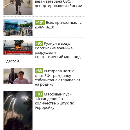
везти ветерана СВО,
депортировали из России
+101
Всех причастных - с
Днём ВДВ!
+95
Рухнул в воду.
Российские военные
разрушили
стратегический мост под
Одессой
+88
Вытирала ноги о
флаг РФ: гражданку
Узбекистана отправляют
на родину
+83
Массовый пуск
"Искандеров" в
количестве 6 штук по
Укрорейху