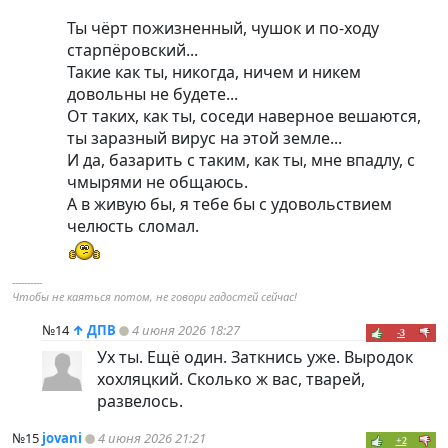
Ты чёрт пожизненный, чушок и по-ходу
старпёровский...
Такие как ты, никогда, ничем и никем
довольны не будете...
От таких, как ты, соседи наверное вешаются,
ты заразный вирус на этой земле...
И да, базарить с таким, как ты, мне впадлу, с
чмырями не общаюсь.
А в живую бы, я тебе бы с удовольствием
челюсть сломал.
----------
Чтобы не каяться потом, не говори гадостей сейчас!
№14
↑
ДПВ
4 июня 2026 18:27
-3
Ух ты. Ещё один. Заткнись уже. Выродок
хохляцкий. Сколько ж вас, тварей,
развелось.
№15
jovani
4 июня 2026 21:21
+2