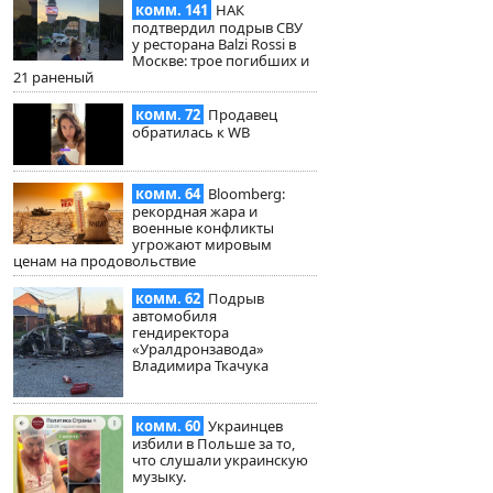
комм. 141
НАК
подтвердил подрыв СВУ
у ресторана Balzi Rossi в
Москве: трое погибших и
21 раненый
комм. 72
Продавец
обратилась к WB
комм. 64
Bloomberg:
рекордная жара и
военные конфликты
угрожают мировым
ценам на продовольствие
комм. 62
Подрыв
автомобиля
гендиректора
«Уралдронзавода»
Владимира Ткачука
комм. 60
Украинцев
избили в Польше за то,
что слушали украинскую
музыку.