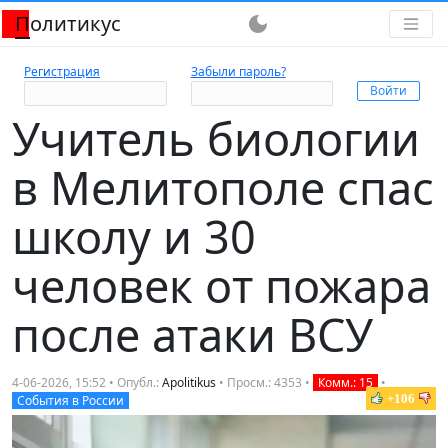
Политикус
dark_mode
Регистрация
Забыли пароль?
Учитель биологии
в Мелитополе спас
школу и 30
человек от пожара
после атаки ВСУ
4-06-2026, 15:52 • Опубл.:
Apolitikus
• Просм.: 4353 •
Комм.: 15
•
+106
События в России