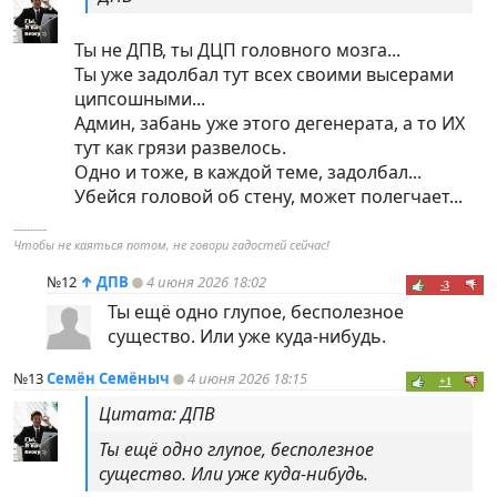
Ты не ДПВ, ты ДЦП головного мозга...
Ты уже задолбал тут всех своими высерами
ципсошными...
Админ, забань уже этого дегенерата, а то ИХ
тут как грязи развелось.
Одно и тоже, в каждой теме, задолбал...
Убейся головой об стену, может полегчает...
----------
Чтобы не каяться потом, не говори гадостей сейчас!
№12
↑
ДПВ
4 июня 2026 18:02
-3
Ты ещё одно глупое, бесполезное
существо. Или уже куда-нибудь.
№13
Семён Семёныч
4 июня 2026 18:15
+1
Цитата: ДПВ
Ты ещё одно глупое, бесполезное
существо. Или уже куда-нибудь.