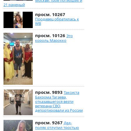
Москве: трое погибших и
21 раненый
просм. 10267
Продавец обратилась к
WB
просм. 10126
Это
король Марокко
просм. 9893
Таксиста
Бахрома Тагаева,
отказавшегося везти
ветерана СВО,
депортировали из России
просм. 9267
Дед-
поляк отлупил тростью