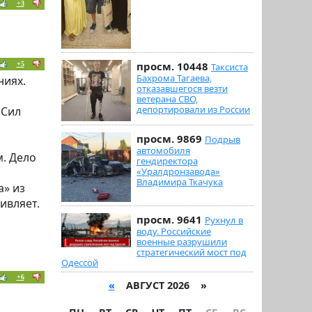
+3
просм. 10448
+5
Таксиста
Бахрома Тагаева,
ниях.
отказавшегося везти
ветерана СВО,
депортировали из России
 Сил
просм. 9869
Подрыв
автомобиля
. Дело
гендиректора
«Уралдронзавода»
Владимира Ткачука
а» из
ивляет.
просм. 9641
Рухнул в
воду. Российские
военные разрушили
стратегический мост под
Одессой
+6
«
АВГУСТ 2026 »