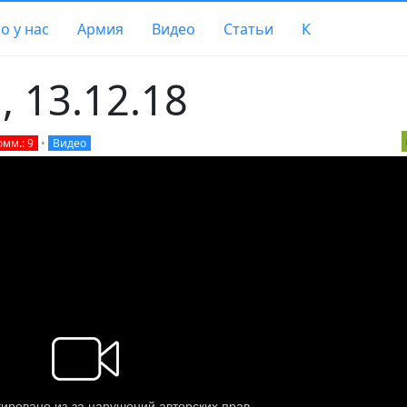
о у нас
Армия
Видео
Статьи
К
 13.12.18
омм.: 9
•
Видео