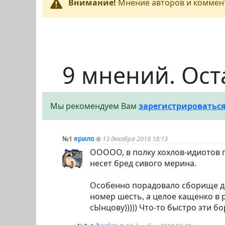
Внимание!
Мнение авторов и коммент
9 мнений. Ост
Мы рекомендуем Вам
зарегистрироватьс
№1
ярило
13 декабря 2018 18:13
ООООО, в полку хохлов-идиотов 
несет бред сивого мерина.
Особенно порадовало сборище дау
номер шесть, а целое кащенко в 
сЫнцову))))) Что-то быстро эти 