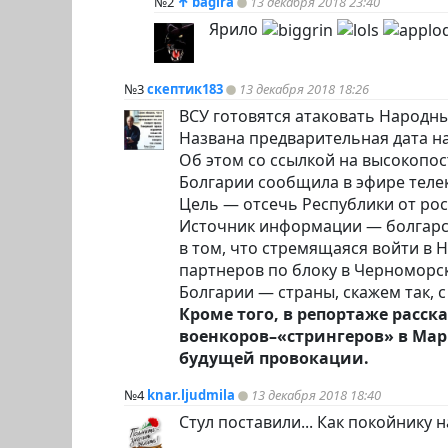
№2
↑
bagira
13 декабря 2018 23:40
Ярило
№3
скептик183
13 декабря 2018 18:26
ВСУ готовятся атаковать Народн
Названа предварительная дата на
Об этом со ссылкой на высокопо
Болгарии сообщила в эфире телек
Цель — отсечь Республики от рос
Источник информации — болгарск
в том, что стремящаяся войти в
партнеров по блоку в Черноморск
Болгарии — страны, скажем так,
Кроме того, в репортаже расс
военкоров–«стрингеров» в Мар
будущей провокации.
№4
knar.ljudmila
13 декабря 2018 18:40
Стул поставили... Как покойнику 