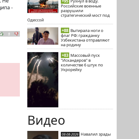
. Не
+95
Рухнул в воду.
Российские военные
ипа -
разрушили
стратегический мост под
Одессой
+88
Вытирала ноги о
0
флаг РФ: гражданку
Узбекистана отправляют
на родину
+83
Массовый пуск
"Искандеров" в
количестве 6 штук по
Укрорейху
Видео
Навалил зрады
08-08-2026