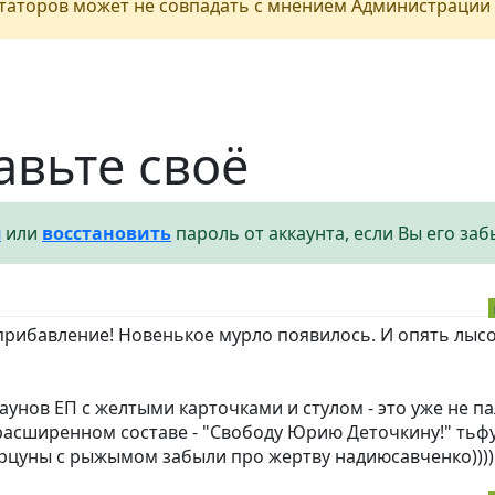
аторов может не совпадать с мнением Администрации 
авьте своё
я
или
восстановить
пароль от аккаунта, если Вы его заб
прибавление! Новенькое мурло появилось. И опять лыс
нов ЕП с желтыми карточками и стулом - это уже не па
расширенном составе - "Свободу Юрию Деточкину!" тьф
борцуны с рыжымом забыли про жертву надиюсавченко))))