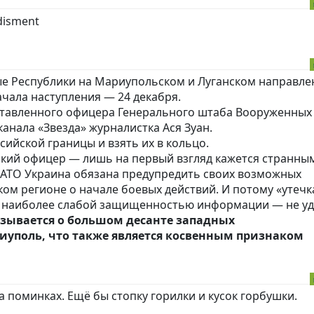
ые Республики на Мариупольском и Луганском направле
чала наступления — 24 декабря.
ставленного офицера Генерального штаба Вооруженных
анала «Звезда» журналистка Ася Зуан.
сийской границы и взять их в кольцо.
ий офицер — лишь на первый взгляд кажется странным
 НАТО Украина обязана предупредить своих возможных
ом регионе о начале боевых действий. И потому «утечк
 с наиболее слабой защищенностью информации — не уд
казывается о большом десанте западных
иуполь, что также является косвенным признаком
на поминках. Ещё бы стопку горилки и кусок горбушки.