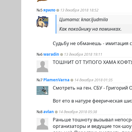
№5
ярило
13 декабря 2018 18:52
Цитата: knar.ljudmila
Как покойнику на поминках.
Судьбу не обманешь - имитация см
№6
waradin
13 декабря 2018 19:11
ТОШНИТ ОТ ТУПОГО ХАМА КОФТУ
№7
PlamenVarna
14 декабря 2018 01:35
Смотреть на ген. СБУ - Григорий О
Вот ето в натуре феерическая ши
№8
avlan
14 декабря 2018 05:38
Раньше тошноту вызывал непоср
организаторы и ведущие ток-шоу 