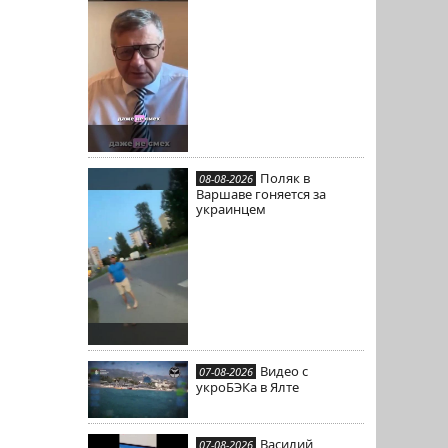
Поляк в
08-08-2026
Варшаве гоняется за
украинцем
Видео с
07-08-2026
укроБЭКа в Ялте
Василий
07-08-2026