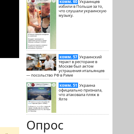
комм. 60
Украинцев
избили в Польше за то,
что слушали украинскую
музыку.
комм. 57
Украинский
теракт в ресторане в
Москве был актом
устрашения итальянцев
— посольство РФ в Риме
комм. 51
Украина
официально признала,
что атаковала пляж в
Ялте
Опрос