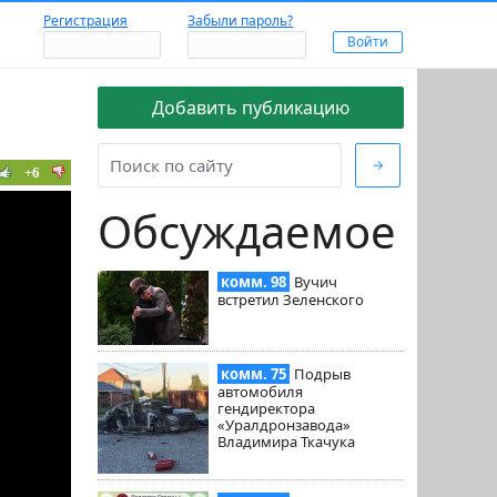
Регистрация
Забыли пароль?
Добавить публикацию
→
+6
Обсуждаемое
комм. 98
Вучич
встретил Зеленского
комм. 75
Подрыв
автомобиля
гендиректора
«Уралдронзавода»
Владимира Ткачука