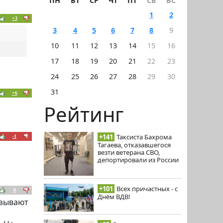
ПН
ВТ
СР
ЧТ
ПТ
СБ
ВС
1
2
+3
3
4
5
6
7
8
9
10
11
12
13
14
15
16
17
18
19
20
21
22
23
24
25
26
27
28
29
30
31
+6
Рейтинг
+141
Таксиста Бахрома
-1
Тагаева, отказавшегося
везти ветерана СВО,
депортировали из России
+101
Всех причастных - с
0
Днём ВДВ!
ызывают