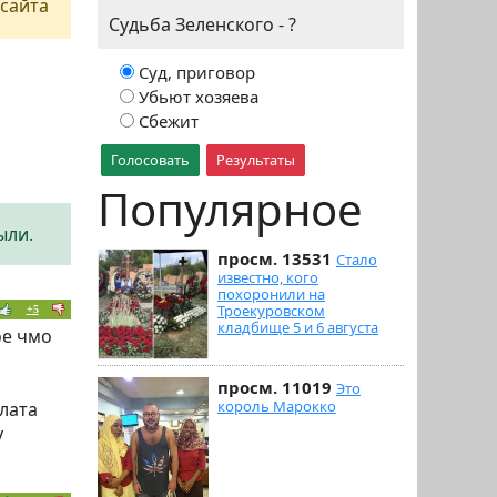
сайта
Судьба Зеленского - ?
Суд, приговор
Убьют хозяева
Сбежит
Голосовать
Результаты
Популярное
ыли.
просм. 13531
Стало
известно, кого
похоронили на
Троекуровском
+5
кладбище 5 и 6 августа
ое чмо
просм. 11019
Это
король Марокко
лата
у