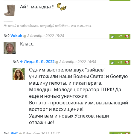
Ай !! маладца !!!
----------
Не плюй в собеседника, попробуй победить его в мыслях.
№2
Vokak
8 декабря 2022 15:28
+7
Класс.
№3
↑
Лида Л. Л.-2022
8 декабря 2022 16:58
+12
Одним выстрелом двух "зайцев"
уничтожили наши Воины Света: и боевую
машину пехоты, и пикап врага.
Молодцы! Молодец оператор ПТРК! Да
ещё и ночью уничтожил!
Вот это - профессионализм, вызывающий
восторг и восхищение!
Удачи вам и новых Успехов, наши
отважные!
№4
Вит
8 декабря 2022 15:47