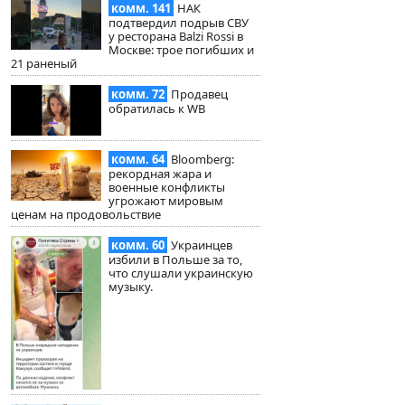
комм. 141
НАК
подтвердил подрыв СВУ
у ресторана Balzi Rossi в
Москве: трое погибших и
21 раненый
комм. 72
Продавец
обратилась к WB
комм. 64
Bloomberg:
рекордная жара и
военные конфликты
угрожают мировым
ценам на продовольствие
комм. 60
Украинцев
избили в Польше за то,
что слушали украинскую
музыку.