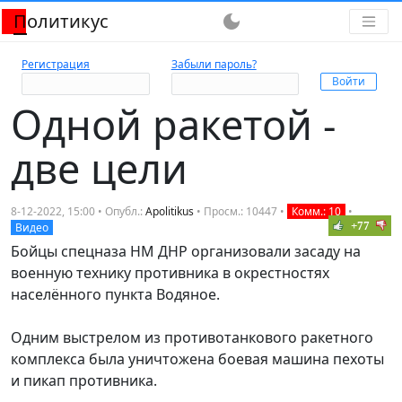
Политикус
dark_mode
Регистрация
Забыли пароль?
Одной ракетой -
две цели
8-12-2022, 15:00 • Опубл.:
Apolitikus
• Просм.: 10447 •
Комм.: 10
•
+77
Видео
Бойцы спецназа НМ ДНР организовали засаду на
военную технику противника в окрестностях
населённого пункта Водяное.
Одним выстрелом из противотанкового ракетного
комплекса была уничтожена боевая машина пехоты
и пикап противника.