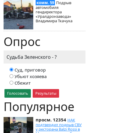
комм. 59
Подрыв
автомобиля
гендиректора
«Уралдронзавода»
Владимира Ткачука
Опрос
Судьба Зеленского - ?
Суд, приговор
Убьют хозяева
Сбежит
Голосовать
Результаты
Популярное
просм. 12354
НАК
подтвердил подрыв СВУ
у ресторана Balzi Rossi в