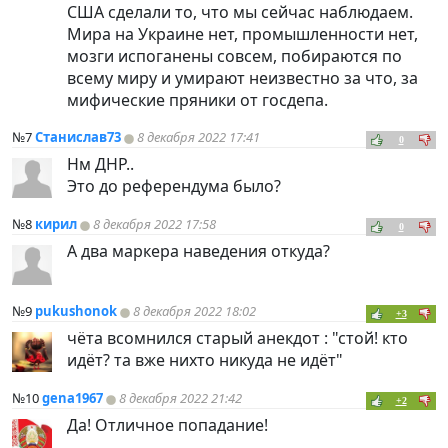
США сделали то, что мы сейчас наблюдаем.
Мира на Украине нет, промышленности нет,
мозги испоганены совсем, побираются по
всему миру и умирают неизвестно за что, за
мифические пряники от госдепа.
№7
Станислав73
8 декабря 2022 17:41
0
Нм ДНР..
Это до референдума было?
№8
кирил
8 декабря 2022 17:58
0
А два маркера наведения откуда?
№9
pukushonok
8 декабря 2022 18:02
+3
чёта всомнился старый анекдот : "стой! кто
идёт? та вже нихто никуда не идёт"
№10
gena1967
8 декабря 2022 21:42
+2
Да! Отличное попадание!