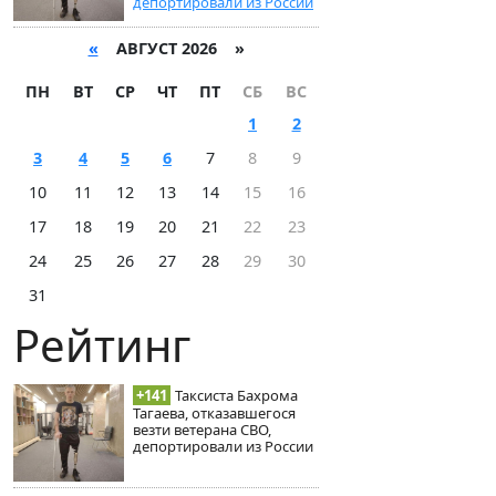
депортировали из России
«
АВГУСТ 2026 »
ПН
ВТ
СР
ЧТ
ПТ
СБ
ВС
1
2
3
4
5
6
7
8
9
10
11
12
13
14
15
16
17
18
19
20
21
22
23
24
25
26
27
28
29
30
31
Рейтинг
+141
Таксиста Бахрома
Тагаева, отказавшегося
везти ветерана СВО,
депортировали из России