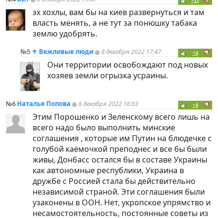
+11
эх хохлы, вам бы на киев развернуться и там
власть менять, а не тут за понюшку табака
землю удобрять.
№5
↑
Вежливые люди
8 декабря 2022 17:47
+4
Они территории освобождают под новых
хозяев земли огрызка усраины.
№6
Наталья Попова
8 декабря 2022 16:03
+4
Этим Порошенко и Зеленскому всего лишь на
всего надо было выполнить минские
соглашения , которые им Путин на блюдечке с
голубой каёмочкой преподнес и все бы были
живы, Донбасс остался бы в составе Украины
как автономные республики, Украина в
дружбе с Россией стала бы действительно
независимой страной. Эти соглашения были
узаконены в ООН. Нет, укропское упрямство и
несамостоятельность, постоянные советы из