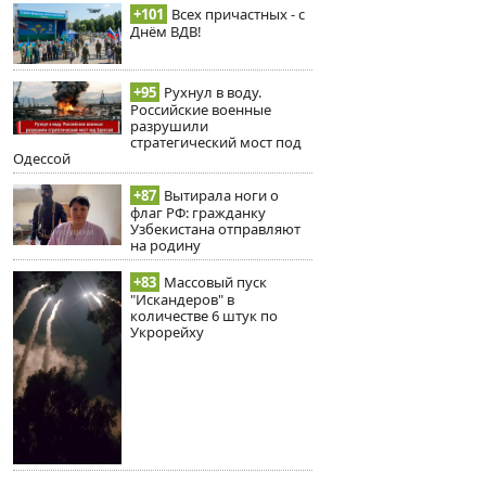
+101
Всех причастных - с
Днём ВДВ!
+95
Рухнул в воду.
Российские военные
разрушили
стратегический мост под
Одессой
+87
Вытирала ноги о
флаг РФ: гражданку
Узбекистана отправляют
на родину
+83
Массовый пуск
"Искандеров" в
количестве 6 штук по
Укрорейху