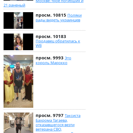
Москве: трое погибших и
21 раненый
просм. 10815
Поляки
рады видеть украинцев
просм. 10183
Продавец обратилась к
WB
просм. 9993
Это
король Марокко
просм. 9797
Таксиста
Бахрома Тагаева,
отказавшегося везти
ветерана СВО,