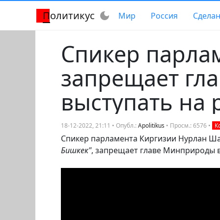
Политикус
dark_mode
Мир
Россия
Сделан
Спикер парла
запрещает гл
выступать на 
18-12-2022, 21:11 • Опубл.:
Apolitikus
• Просм.: 6576 •
К
Спикер парламента Киргизии Нурлан Ш
Бишкек"
, запрещает главе Минприроды в