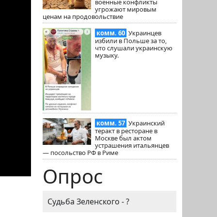
военные конфликты
угрожают мировым
ценам на продовольствие
комм. 60
Украинцев
избили в Польше за то,
что слушали украинскую
музыку.
комм. 57
Украинский
теракт в ресторане в
Москве был актом
устрашения итальянцев
— посольство РФ в Риме
Опрос
Судьба Зеленского - ?