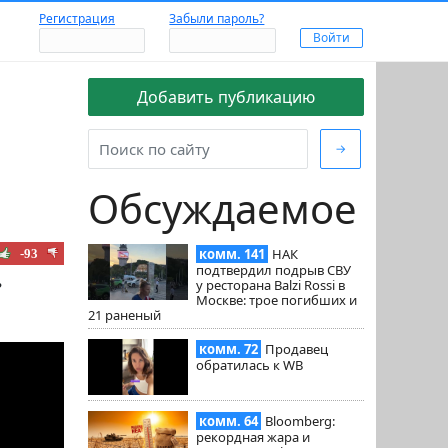
Регистрация
Забыли пароль?
Добавить публикацию
→
Обсуждаемое
комм. 141
НАК
-93
подтвердил подрыв СВУ
ь
у ресторана Balzi Rossi в
Москве: трое погибших и
21 раненый
комм. 72
Продавец
обратилась к WB
комм. 64
Bloomberg:
рекордная жара и