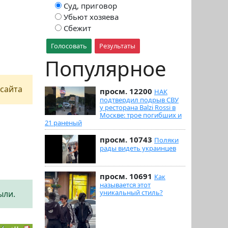
Суд, приговор
Убьют хозяева
Сбежит
Голосовать
Результаты
Популярное
сайта
просм. 12200
НАК
подтвердил подрыв СВУ
у ресторана Balzi Rossi в
Москве: трое погибших и
21 раненый
просм. 10743
Поляки
рады видеть украинцев
просм. 10691
Как
называется этот
уникальный стиль?
ыли.