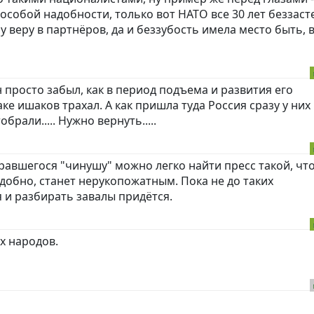
з особой надобности, только вот НАТО все 30 лет беззас
веру в партнёров, да и беззубость имела место быть, в
 просто забыл, как в период подъема и развития его
ке ишаков трахал. А как пришла туда Россия сразу у них
брали..... Нужно вернуть.....
авшегося "чинушу" можно легко найти пресс такой, что
удобно, станет нерукопожатным. Пока не до таких
 и разбирать завалы придётся.
х народов.