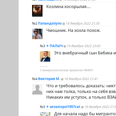
Козлина косорылая....
№2
Папандопуло
18 декабря 2022 21:30
Чмошник. На хохла похож.
№3
↑
ПАЛЫЧ
19 декабря 2022 23:05
Это внебрачный сын Бебика и
----------
С коммунистическим приветом ПАЛЫЧ
№4
Виктория М.
18 декабря 2022 21:41
Что и требовалось доказать: ник
них нам толка, только на себя в
Никаких им уступок, а только В
№5
↑
sevastopol1957cat
18 декабря 2022 21:
Для начала надо бы мигранто