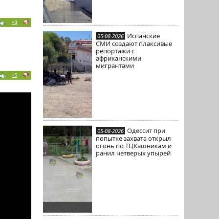
+3
Испанские
05-08-2026
СМИ создают плаксивые
репортажи с
африканскими
мигрантами
+5
Одессит при
05-08-2026
попытке захвата открыл
огонь по ТЦКашникам и
ранил четверых упырей