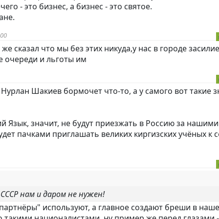
его - это бизнес, а бизнес - это святое.
ане.
:00
же сказал что мы без этих никуда,у нас в городе засилие
не очереди и льготы им
Нурлан Шакиев бормочет что-то, а у самого вот такие з
ий Язык, значит, не будут приезжать в Россию за нашими
удет пачками приглашать великих киргизских учёных к с
СССР нам и даром не нужен!
 партнёры" используют, а главное создают бреши в наш
такими националистами, ну пример же перед глазами -