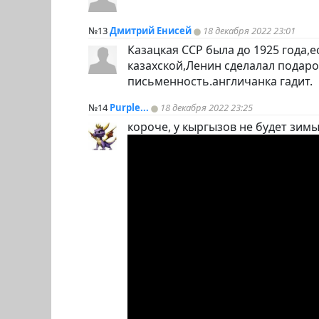
№13
Дмитрий Енисей
18 декабря 2022 23:01
Казацкая ССР была до 1925 года,
казахской,Ленин сделалал подаро
письменность.англичанка гадит.
№14
Purple...
18 декабря 2022 23:25
короче, у кыргызов не будет зимы.