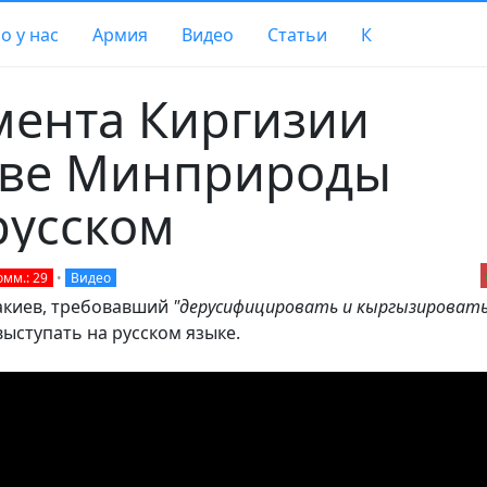
о у нас
Армия
Видео
Статьи
К
мента Киргизии
аве Минприроды
русском
омм.: 29
•
Видео
акиев, требовавший
"дерусифицировать и кыргызироват
ыступать на русском языке.