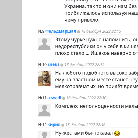
Украина, так то и они нам бе
приближалось используя нашу 
чему привело.
№9
Фельдмаршал
18 декабря 2022 22:15
Этому чурке нужно напомнить, он
недореспублики он у себя в кишла
плохо стало.... Ишаков наверно ото
№10
Eneus
18 декабря 2022 22:16
На любого подобного высоко забр
ему на властном месте станет не
мелкотравчатых, но придёт время
№11
a-swell
18 декабря 2022 22:30
Комплекс неполноценности малы
№12
кирил
18 декабря 2022 22:46
Ну-жестами бы-показал