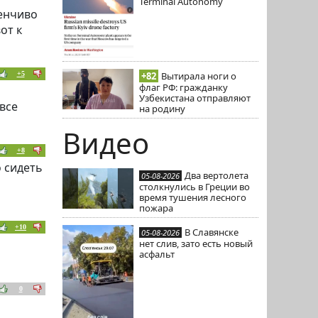
Terminal Autonomy
тенчиво
от к
+5
+82
Вытирала ноги о
флаг РФ: гражданку
Узбекистана отправляют
 все
на родину
Видео
+8
 сидеть
Два вертолета
05-08-2026
столкнулись в Греции во
время тушения лесного
пожара
+10
В Славянске
05-08-2026
нет слив, зато есть новый
асфальт
0