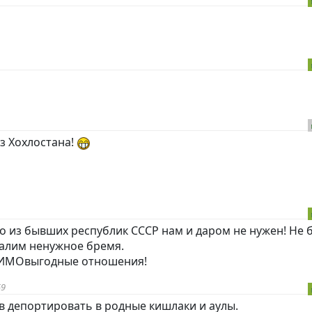
з Хохлостана!
то из бывших республик СССР нам и даром не нужен! Не б
звалим ненужное бремя.
ЗАИМОвыгодные отношения!
59
в депортировать в родные кишлаки и аулы.