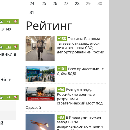
24
25
26
27
28
29
30
31
Рейтинг
+3
 этих
+138
Таксиста Бахрома
Тагаева, отказавшегося
везти ветерана СВО,
+13
депортировали из России
начки в
+101
Всех причастных - с
Днём ВДВ!
ебе в
+94
Рухнул в воду.
Российские военные
+1
разрушили
стратегический мост под
Одессой
+83
В Киеве уничтожен
завод БПЛА
ей
американской компании