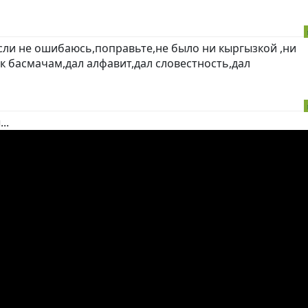
если не ошибаюсь,поправьте,не было ни кыргызкой ,ни
к басмачам,дал алфавит,дал словестность,дал
..