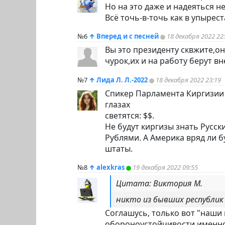
Но на это даже и надеяться неч
Всё точь-в-точь как в упырест
№6
↑
Вперед и с песней
18 декабря 2022 22
Вы это президенту сквжите,он 
чурок,их и на работу берут в
№7
↑
Лида Л. Л.-2022
18 декабря 2022 23:19
Спикер Парламента Киргизии 
глазах
светятся: $$.
Не будут киргизы знать Русск
Рублями. А Америка вряд ли б
штаты.
№8
↑
alexkras
19 декабря 2022 09:55
Цитата: Виктория М.
никто из бывших республик 
Соглашусь, только вот "наши
обороноустойчивости именно 