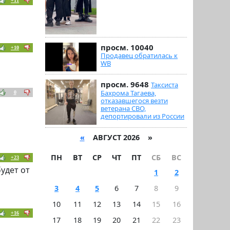
+11
просм. 10040
+10
Продавец обратилась к
WB
просм. 9648
Таксиста
Бахрома Тагаева,
0
отказавшегося везти
ветерана СВО,
депортировали из России
«
АВГУСТ 2026 »
ПН
ВТ
СР
ЧТ
ПТ
СБ
ВС
+23
удет от
1
2
3
4
5
6
7
8
9
10
11
12
13
14
15
16
+16
17
18
19
20
21
22
23