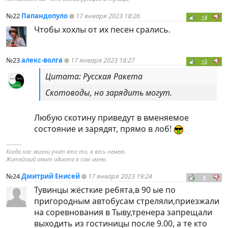
№22
Папандопуло
17 января 2023 18:26
+4
Чтобы хохлы от их песен срались.
№23
алекс-волга
17 января 2023 18:27
+5
Цитата: Русская Ракета
Скотоводы, но зарядить могут.
Любую скотину приведут в вменяемое
состояние и зарядят, прямо в лоб!
----------
Когда нас жизни учит кто то, я весь немею.
Житейский опыт идиота я сам имею.
№24
Дмитрий Енисей
17 января 2023 19:24
0
Тувинцы жёсткие ребята,в 90 ые по
пригородным автобусам стреляли,приезжали
на соревнования в Тыву,тренера запрещали
выходить из гостиницы после 9.00, а те кто