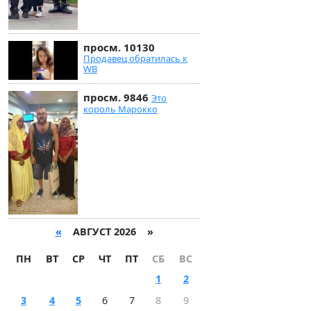
просм. 10130
Продавец обратилась к
WB
просм. 9846
Это
король Марокко
«
АВГУСТ 2026 »
ПН
ВТ
СР
ЧТ
ПТ
СБ
ВС
1
2
3
4
5
6
7
8
9