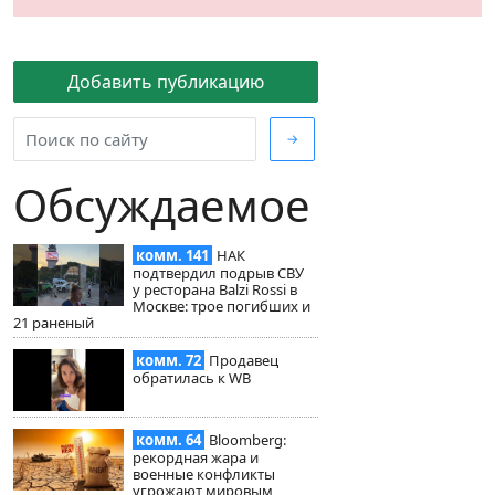
Добавить публикацию
→
Обсуждаемое
комм. 141
НАК
подтвердил подрыв СВУ
у ресторана Balzi Rossi в
Москве: трое погибших и
21 раненый
комм. 72
Продавец
обратилась к WB
комм. 64
Bloomberg:
рекордная жара и
военные конфликты
угрожают мировым