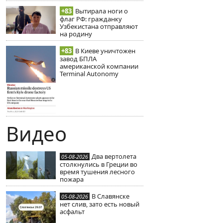
+83
Вытирала ноги о
флаг РФ: гражданку
Узбекистана отправляют
на родину
+83
В Киеве уничтожен
завод БПЛА
американской компании
Terminal Autonomy
Видео
Два вертолета
05-08-2026
столкнулись в Греции во
время тушения лесного
пожара
В Славянске
05-08-2026
нет слив, зато есть новый
асфальт