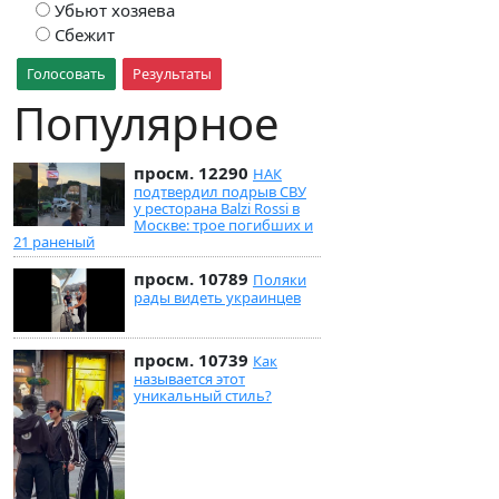
Убьют хозяева
Сбежит
Голосовать
Результаты
Популярное
просм. 12290
НАК
подтвердил подрыв СВУ
у ресторана Balzi Rossi в
Москве: трое погибших и
21 раненый
просм. 10789
Поляки
рады видеть украинцев
просм. 10739
Как
называется этот
уникальный стиль?