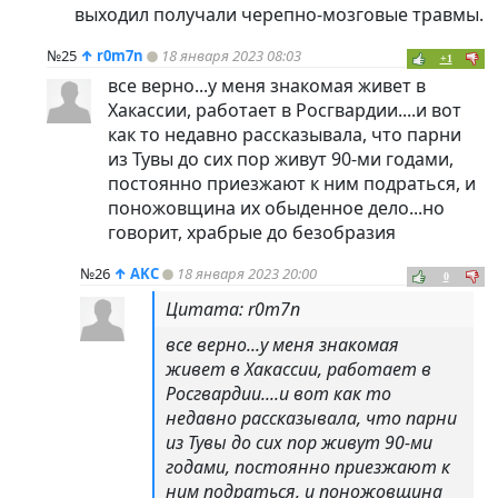
выходил получали черепно-мозговые травмы.
№25
↑
r0m7n
18 января 2023 08:03
+1
все верно...у меня знакомая живет в
Хакассии, работает в Росгвардии....и вот
как то недавно рассказывала, что парни
из Тувы до сих пор живут 90-ми годами,
постоянно приезжают к ним подраться, и
поножовщина их обыденное дело...но
говорит, храбрые до безобразия
№26
↑
AKC
18 января 2023 20:00
0
Цитата: r0m7n
все верно...у меня знакомая
живет в Хакассии, работает в
Росгвардии....и вот как то
недавно рассказывала, что парни
из Тувы до сих пор живут 90-ми
годами, постоянно приезжают к
ним подраться, и поножовщина