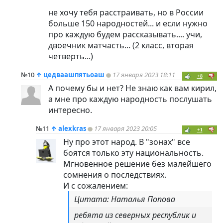
не хочу тебя расстраивать, но в России
больше 150 народностей... и если нужно
про каждую будем рассказывать.... учи,
двоечник матчасть... (2 класс, вторая
четверть...)
№10
↑
цедваашпятьоаш
17 января 2023 18:11
+8
А почему бы и нет? Не знаю как вам кирил,
а мне про каждую народность послушать
интересно.
№11
↑
alexkras
17 января 2023 20:05
+1
Ну про этот народ. В "зонах" все
боятся только эту национальность.
Мгновенное решение без малейшего
сомнения о последствиях.
И с сожалением:
Цитата: Наталья Попова
ребята из северных республик и