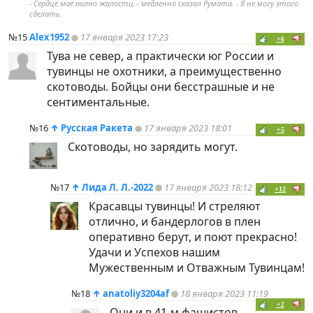
- Сердце мое полно жалости, - медленно сказал Румата. - Я не могу этого
сделать.
№15
Alex1952
17 января 2023 17:23
+6
Тува не север, а практически юг России и
тувинцы не охотники, а преимущественно
скотоводы. Бойцы они бесстрашные и не
сентиментальные.
№16
↑
Русская Ракета
17 января 2023 18:01
+5
Скотоводы, но зарядить могут.
№17
↑
Лида Л. Л.-2022
17 января 2023 18:12
+12
Красавцы тувинцы! И стреляют
отлично, и бандерлогов в плен
оперативно берут, и поют прекрасно!
Удачи и Успехов нашим
Мужественным и Отважным Тувинцам!
№18
↑
anatoliy3204af
18 января 2023 11:19
+2
Они и в 41-м фашистов