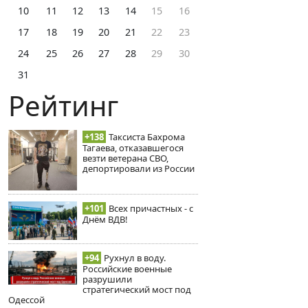
10
11
12
13
14
15
16
17
18
19
20
21
22
23
24
25
26
27
28
29
30
31
Рейтинг
+138
Таксиста Бахрома
Тагаева, отказавшегося
везти ветерана СВО,
депортировали из России
+101
Всех причастных - с
Днём ВДВ!
+94
Рухнул в воду.
Российские военные
разрушили
стратегический мост под
Одессой