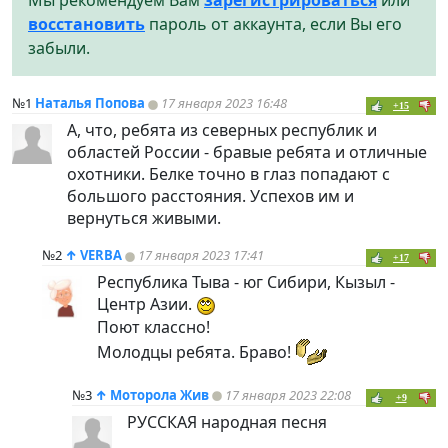
Мы рекомендуем Вам
зарегистрироваться
или
восстановить
пароль от аккаунта, если Вы его
забыли.
№1
Наталья Попова
17 января 2023 16:48
+15
А, что, ребята из северных республик и
областей России - бравые ребята и отличные
охотники. Белке точно в глаз попадают с
большого расстояния. Успехов им и
вернуться живыми.
№2
↑
VERBA
17 января 2023 17:41
+17
Республика Тыва - юг Сибири, Кызыл -
Центр Азии.
Поют классно!
Молодцы ребята. Браво!
№3
↑
Моторола Жив
17 января 2023 22:08
+9
РУССКАЯ народная песня