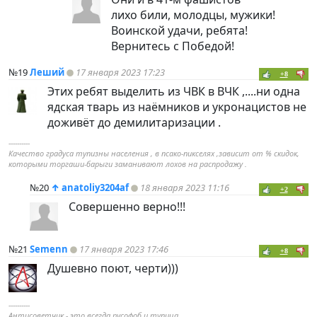
лихо били, молодцы, мужики!
Воинской удачи, ребята!
Вернитесь с Победой!
№19
Леший
17 января 2023 17:23
+8
Этих ребят выделить из ЧВК в ВЧК ,....ни одна
ядская тварь из наёмников и укронацистов не
доживёт до демилитаризации .
----------
Качество градуса тупизны населения , в псако-пикселях ,зависит от % скидок,
которыми торгаши-барыги заманивают лохов на распродажу .
№20
↑
anatoliy3204af
18 января 2023 11:16
+2
Совершенно верно!!!
№21
Semenn
17 января 2023 17:46
+8
Душевно поют, черти)))
----------
Антисоветчик - это всегда русофоб и тупица.