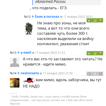
областей России
, что поделать - ЕГЭ.
№12
↑
Ёжик в погонах
17 января 2023 20:51
+3
Не знаю про зоны, не моя
тема, а вот то что они всего
составляя чуть более 300 т.
населения выделили на войну
контингент, уважения стоит
№13
↑
a-swell
17 января 2023 21:33
+2
А что вас кто-то заставляет это читать? Не
нравится - идите мимо.
№14
↑
neslomaete
17 января 2023 21:56
0
, вам мимо, вдоль заборчика, вы тут
НЕ НАДО
----------
- Тогда, Господи, сотри нас с лица земли и создай заново более
совершенными... или еще лучше, оставь нас и дай нам идти своей
дорогой.