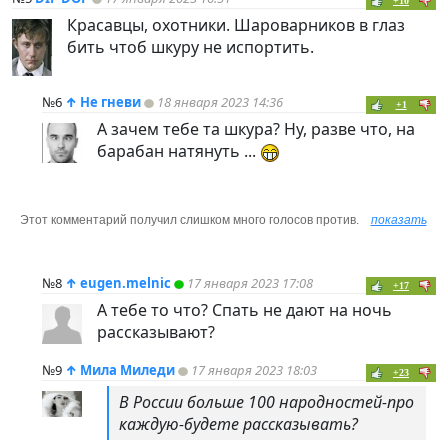
+10
Красавцы, охотники. Шароварников в глаз
бить чтоб шкуру не испортить.
№6
↑
Не гневи
18 января 2023 14:36
+1
А зачем тебе та шкура? Ну, разве что, на
барабан натянуть ...
Этот комментарий получил слишком много голосов против.
показать
№8
↑
eugen.melnic
17 января 2023 17:08
+17
А тебе то что? Спать не дают на ночь
рассказывают?
№9
↑
Мила Миледи
17 января 2023 18:03
+23
В России больше 100 народностей-про
каждую-будете рассказывать?