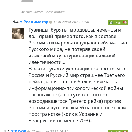
----------
All Lives Matter Except Traitors!
№4
↑
Реаниматор
17 января 2023 17:46
+18
Тувинцы, буряты, мордовцы, чеченцы и
др. - яркий пример того, как в составе
России эти народы ощущают себя частью
Русского мира, не потеряв своей
языковой и культурно-национальной
идентичности...
Все эти пугалки укронацистов про то, что
Россия и Русский мир страшнее Третьего
рейха фашистов - не более, чем часть
информацонно-психологической войны
наглосаксов (а по сути все того же
возродившегося Третего рейха) против
России и русских людей на постсоветском
пространстве (коих в Украине и
Белоруссии не менее 70%)...
№5
DIP DOP
17 января 2023 16:51