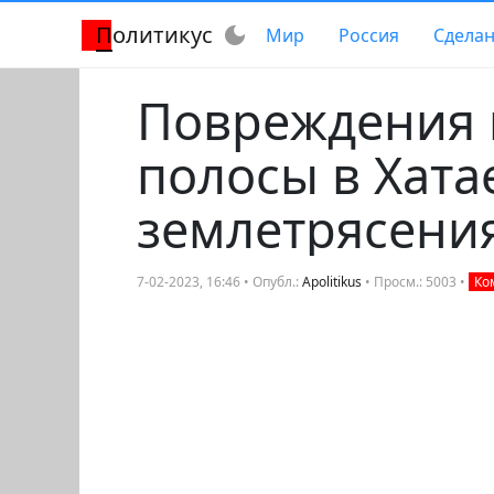
Политикус
dark_mode
Мир
Россия
Сделан
Повреждения 
полосы в Хата
землетрясени
7-02-2023, 16:46 • Опубл.:
Apolitikus
• Просм.: 5003 •
Ком