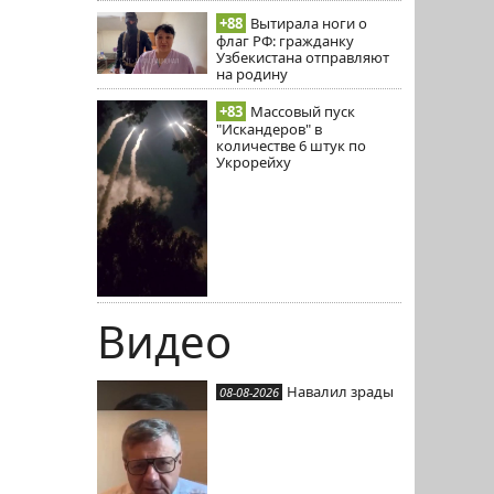
+88
Вытирала ноги о
флаг РФ: гражданку
Узбекистана отправляют
на родину
+83
Массовый пуск
"Искандеров" в
количестве 6 штук по
Укрорейху
Видео
Навалил зрады
08-08-2026