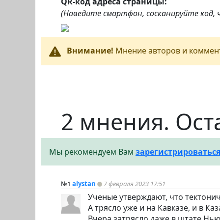
QR-код адреса страницы:
(Наведите смартфон, сосканируйте код,
Внимание!
Мнение авторов и коммент
2 мнения. Ост
Мы рекомендуем Вам
зарегистрироватьс
№1
alystan
7 февраля 2023 17:51
Ученые утверждают, что тектонич
А трясло уже и на Кавказе, и в Каз
Вчера затрясло даже в штате Нью-