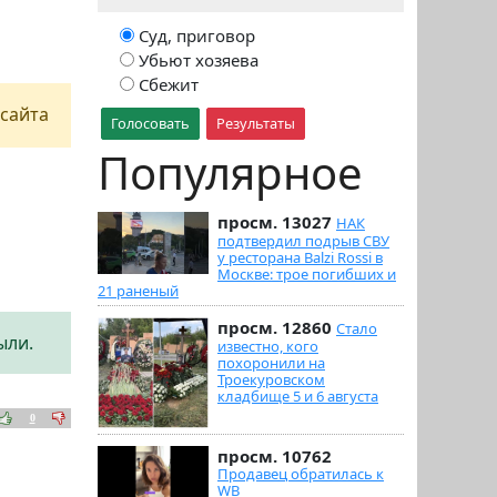
Суд, приговор
Убьют хозяева
Сбежит
сайта
Голосовать
Результаты
Популярное
просм. 13027
НАК
подтвердил подрыв СВУ
у ресторана Balzi Rossi в
Москве: трое погибших и
21 раненый
просм. 12860
Стало
ыли.
известно, кого
похоронили на
Троекуровском
кладбище 5 и 6 августа
0
просм. 10762
Продавец обратилась к
WB