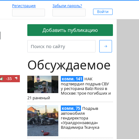
Регистрация
Забыли пароль?
й
Добавить публикацию
→
Обсуждаемое
комм. 141
НАК
-35
подтвердил подрыв СВУ
у ресторана Balzi Rossi в
Москве: трое погибших и
21 раненый
комм. 75
Подрыв
автомобиля
гендиректора
«Уралдронзавода»
Владимира Ткачука