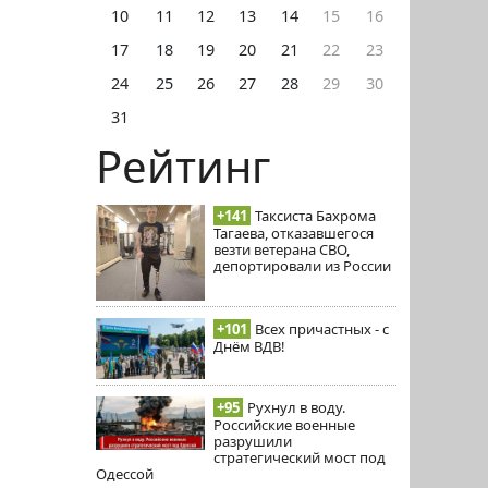
10
11
12
13
14
15
16
17
18
19
20
21
22
23
24
25
26
27
28
29
30
31
Рейтинг
+141
Таксиста Бахрома
Тагаева, отказавшегося
везти ветерана СВО,
депортировали из России
+101
Всех причастных - с
Днём ВДВ!
+95
Рухнул в воду.
Российские военные
разрушили
стратегический мост под
Одессой