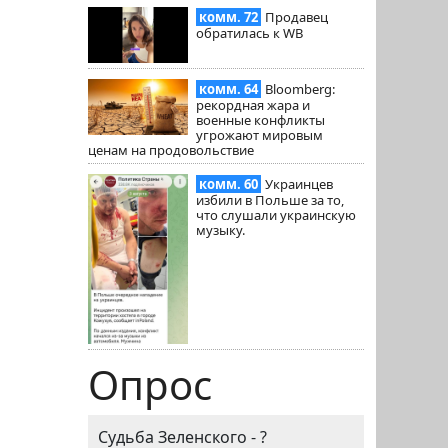
комм. 72
Продавец
обратилась к WB
комм. 64
Bloomberg:
рекордная жара и
военные конфликты
угрожают мировым
ценам на продовольствие
комм. 60
Украинцев
избили в Польше за то,
что слушали украинскую
музыку.
Опрос
Судьба Зеленского - ?