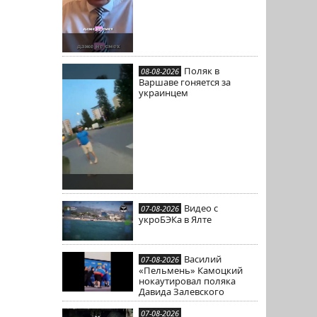
Поляк в
08-08-2026
Варшаве гоняется за
украинцем
Видео с
07-08-2026
укроБЭКа в Ялте
Василий
07-08-2026
«Пельмень» Камоцкий
нокаутировал поляка
Давида Залевского
07-08-2026