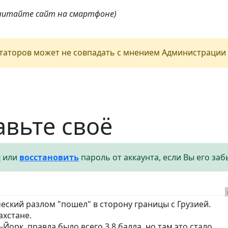
 читайте сайт на смартфоне)
аторов может не совпадать с мнением Администрации 
авьте своё
я
или
восстановить
пароль от аккаунта, если Вы его заб
еский разлом "пошел" в сторону границы с Грузией.
ахстане.
Йорк, правда было всего 3,8 балла, но там это стало