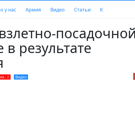
о у нас
Армия
Видео
Статьи
К
взлетно-посадочно
е в результате
я
м.: 2
•
Видео