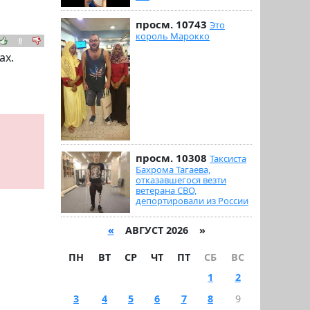
просм. 10743
Это
король Марокко
0
ах.
просм. 10308
Таксиста
Бахрома Тагаева,
отказавшегося везти
ветерана СВО,
депортировали из России
«
АВГУСТ 2026 »
ПН
ВТ
СР
ЧТ
ПТ
СБ
ВС
1
2
3
4
5
6
7
8
9