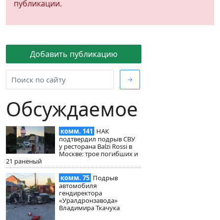
публикации.
Добавить публикацию
→
Обсуждаемое
комм. 141
НАК
подтвердил подрыв СВУ
у ресторана Balzi Rossi в
Москве: трое погибших и
21 раненый
комм. 75
Подрыв
автомобиля
гендиректора
«Уралдронзавода»
Владимира Ткачука