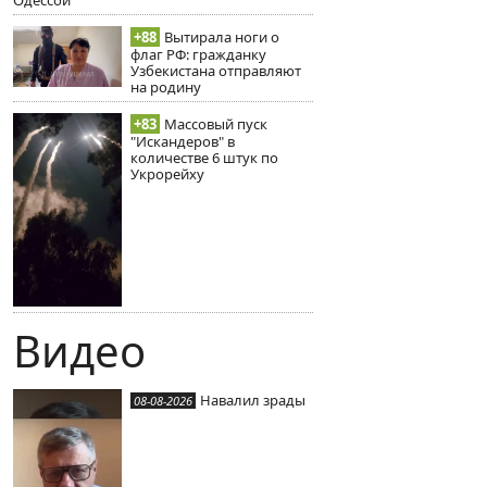
+88
Вытирала ноги о
флаг РФ: гражданку
Узбекистана отправляют
на родину
+83
Массовый пуск
"Искандеров" в
количестве 6 штук по
Укрорейху
Видео
Навалил зрады
08-08-2026