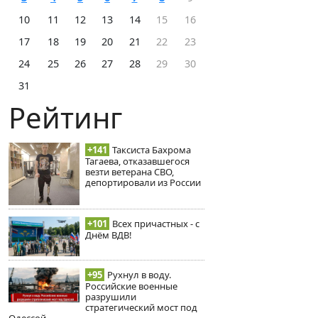
10
11
12
13
14
15
16
17
18
19
20
21
22
23
24
25
26
27
28
29
30
31
Рейтинг
+141
Таксиста Бахрома
Тагаева, отказавшегося
везти ветерана СВО,
депортировали из России
+101
Всех причастных - с
Днём ВДВ!
+95
Рухнул в воду.
Российские военные
разрушили
стратегический мост под
Одессой