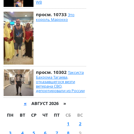
WB
просм. 10733
Это
король Марокко
просм. 10302
Таксиста
Бахрома Тагаева,
отказавшегося везти
ветерана СВО,
депортировали из России
«
АВГУСТ 2026 »
ПН
ВТ
СР
ЧТ
ПТ
СБ
ВС
1
2
3
4
5
6
7
8
9