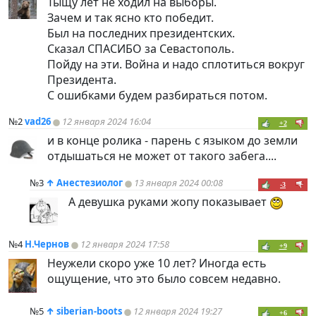
Тыщу лет не ходил на выборы.
Зачем и так ясно кто победит.
Был на последних президентских.
Сказал СПАСИБО за Севастополь.
Пойду на эти. Война и надо сплотиться вокруг
Президента.
С ошибками будем разбираться потом.
№2
vad26
12 января 2024 16:04
+2
и в конце ролика - парень с языком до земли
отдышаться не может от такого забега....
№3
↑
Анестезиолог
13 января 2024 00:08
-3
А девушка руками жопу показывает
№4
Н.Чернов
12 января 2024 17:58
+9
Неужели скоро уже 10 лет? Иногда есть
ощущение, что это было совсем недавно.
№5
↑
siberian-boots
12 января 2024 19:27
+6