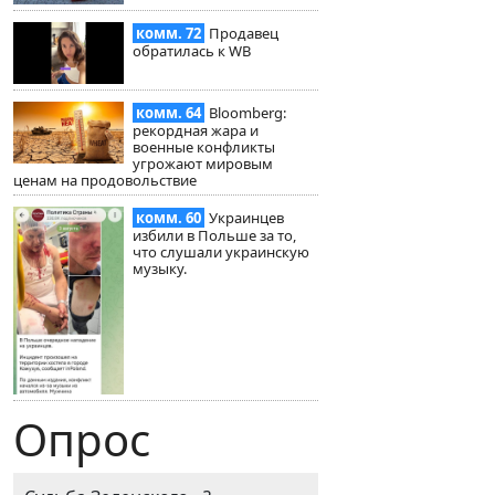
комм. 72
Продавец
обратилась к WB
комм. 64
Bloomberg:
рекордная жара и
военные конфликты
угрожают мировым
ценам на продовольствие
комм. 60
Украинцев
избили в Польше за то,
что слушали украинскую
музыку.
Опрос