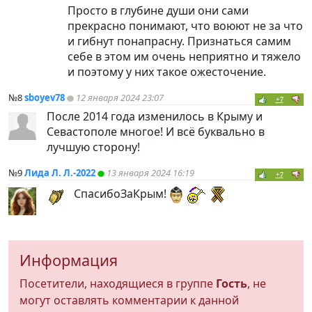
Просто в глубине души они сами
прекрасно понимают, что воюют не за что
и гибнут понапрасну. Признаться самим
себе в этом им очень неприятно и тяжело
и поэтому у них такое ожесточение.
№8
sboyev78
12 января 2024 23:07
+7
После 2014 года изменилось в Крыму и
Севастополе многое! И всё буквально в
лучшую сторону!
№9
Лида Л. Л.-2022
13 января 2024 16:19
+7
СпасибоЗаКрым!
Информация
Посетители, находящиеся в группе
Гость
, не
могут оставлять комментарии к данной