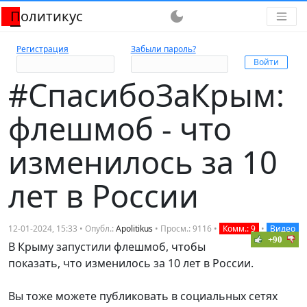
Политикус
dark_mode
Регистрация
Забыли пароль?
#СпасибоЗаКрым:
флешмоб - что
изменилось за 10
лет в России
12-01-2024, 15:33 • Опубл.:
Apolitikus
• Просм.: 9116 •
Комм.: 9
•
Видео
+90
В Крыму запустили флешмоб, чтобы
показать, что изменилось за 10 лет в России.
Вы тоже можете публиковать в социальных сетях