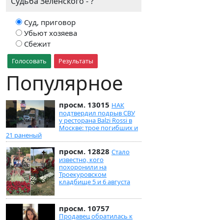
Судьба Зеленского - ?
Суд, приговор
Убьют хозяева
Сбежит
Голосовать
Результаты
Популярное
просм. 13015
НАК
подтвердил подрыв СВУ
у ресторана Balzi Rossi в
Москве: трое погибших и
21 раненый
просм. 12828
Стало
известно, кого
похоронили на
Троекуровском
кладбище 5 и 6 августа
просм. 10757
Продавец обратилась к