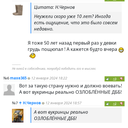
Цитата: Н.Чернов
Неужели скоро уже 10 лет? Иногда
есть ощущение, что это было совсем
недавно.
Я тоже 50 лет назад первый раз у девки
грудь пощюпал ! А кажется будто вчера
----------
Не плюй в собеседника, попробуй победить его в мыслях.
№6
maxe365
12 января 2024 18:22
+3
Вот за такую страну нужно и должно воевать!
А вот вукринцы реально ОЗЛОБЛЁННЫЕ ДББ!
№7
↑
Н.Чернов
12 января 2024 18:57
+2
А вот вукринцы реально
ОЗЛОБЛЁННЫЕ ДББ!