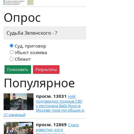
Опрос
Судьба Зеленского - ?
Суд, приговор
Убьют хозяева
Сбежит
Голосовать
Результаты
Популярное
просм. 13031
НАК
подтвердил подрыв СВУ
у ресторана Balzi Rossi в
Москве: трое погибших и
21 раненый
просм. 12869
Стало
известно, кого
похоронили на