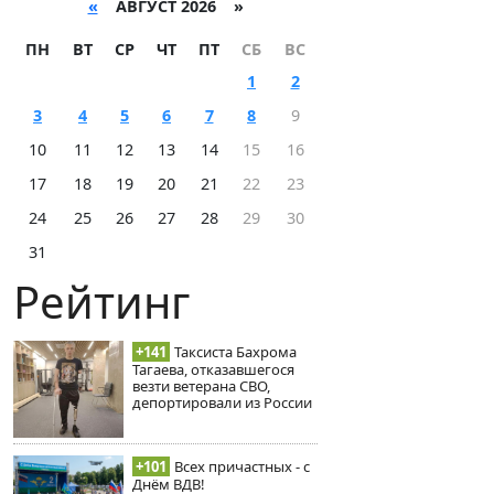
«
АВГУСТ 2026 »
ПН
ВТ
СР
ЧТ
ПТ
СБ
ВС
1
2
3
4
5
6
7
8
9
10
11
12
13
14
15
16
17
18
19
20
21
22
23
24
25
26
27
28
29
30
31
Рейтинг
+141
Таксиста Бахрома
Тагаева, отказавшегося
везти ветерана СВО,
депортировали из России
+101
Всех причастных - с
Днём ВДВ!