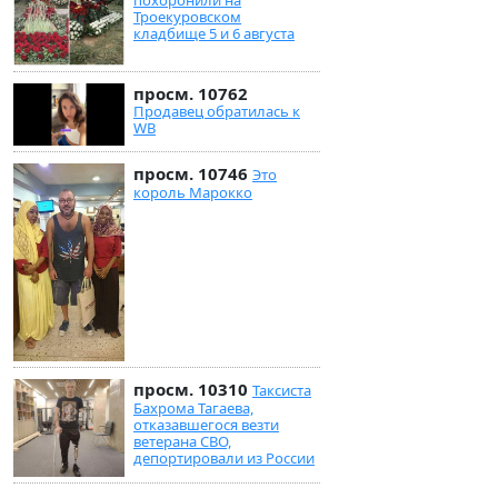
Троекуровском
кладбище 5 и 6 августа
просм. 10762
Продавец обратилась к
WB
просм. 10746
Это
король Марокко
просм. 10310
Таксиста
Бахрома Тагаева,
отказавшегося везти
ветерана СВО,
депортировали из России