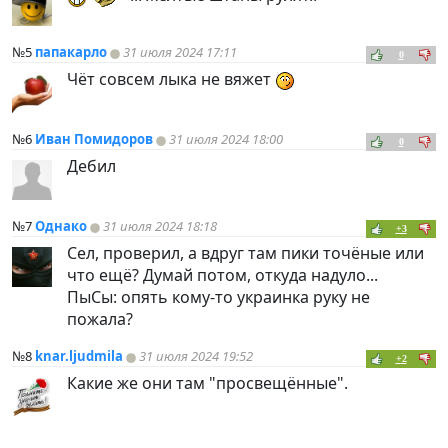
№5
папакарло
31 июля 2024 17:11
0
Чёт совсем лыка не вяжет
№6
Иван Помидоров
31 июля 2024 18:00
0
Дебил
№7
Однако
31 июля 2024 18:18
+3
Сел, проверил, а вдруг там пики точёные или
что ещё? Думай потом, откуда надуло...
ПыСы: опять кому-то украинка руку не
пожала?
№8
knar.ljudmila
31 июля 2024 19:52
+2
Какие же они там "просвещённые".