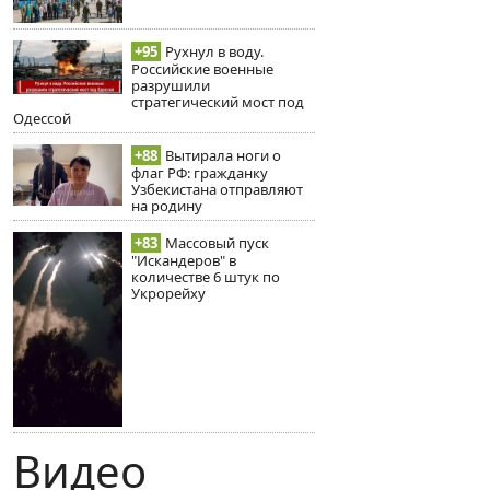
+95
Рухнул в воду.
Российские военные
разрушили
стратегический мост под
Одессой
+88
Вытирала ноги о
флаг РФ: гражданку
Узбекистана отправляют
на родину
+83
Массовый пуск
"Искандеров" в
количестве 6 штук по
Укрорейху
Видео