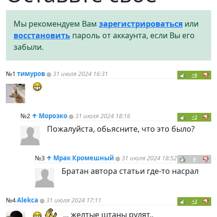
Мы рекомендуем Вам
зарегистрироваться
или
восстановить
пароль от аккаунта, если Вы его
забыли.
№1
тимуров
31 июля 2024 16:31
+6
№2
↑
Морозко
31 июля 2024 18:16
+2
Пожалуйста, обьясните, что это было?
№3
↑
Мрак Кромешный
31 июля 2024 18:52
0
Братан автора статьи где-то насрал
№4
Alekca
31 июля 2024 17:11
+2
... желтые штаны рулят..