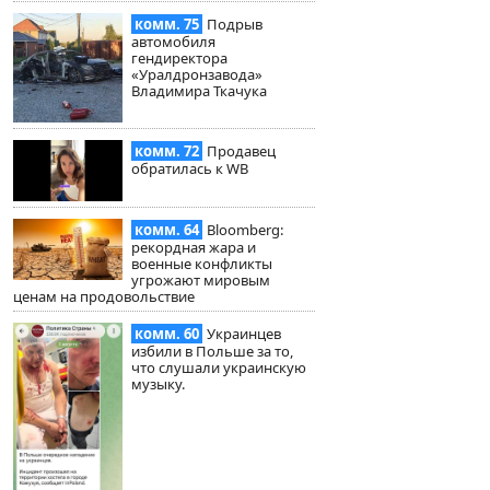
комм. 75
Подрыв
автомобиля
гендиректора
«Уралдронзавода»
Владимира Ткачука
комм. 72
Продавец
обратилась к WB
комм. 64
Bloomberg:
рекордная жара и
военные конфликты
угрожают мировым
ценам на продовольствие
комм. 60
Украинцев
избили в Польше за то,
что слушали украинскую
музыку.