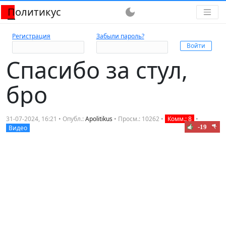
Политикус
dark_mode
Регистрация
Забыли пароль?
Спасибо за стул,
бро
31-07-2024, 16:21 • Опубл.:
Apolitikus
• Просм.: 10262 •
Комм.: 8
•
-19
Видео