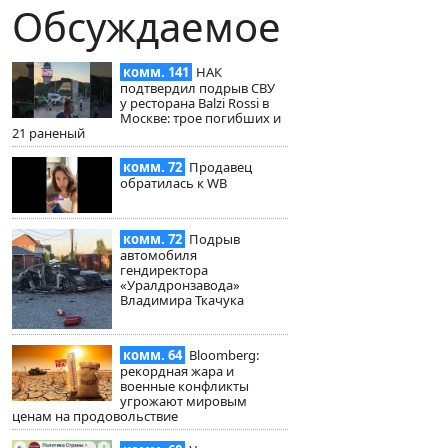
Обсуждаемое
комм. 141
НАК
подтвердил подрыв СВУ
у ресторана Balzi Rossi в
Москве: трое погибших и
21 раненый
комм. 72
Продавец
обратилась к WB
комм. 72
Подрыв
автомобиля
гендиректора
«Уралдронзавода»
Владимира Ткачука
комм. 64
Bloomberg:
рекордная жара и
военные конфликты
угрожают мировым
ценам на продовольствие