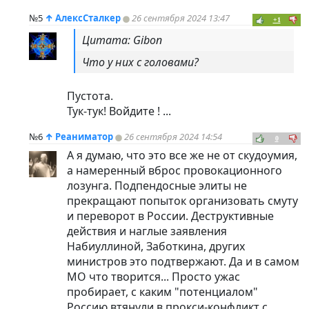
№5
↑
АлексСталкер
26 сентября 2024 13:47
+1
Цитата: Gibon
Что у них с головами?
Пустота.
Тук-тук! Войдите ! ...
№6
↑
Реаниматор
26 сентября 2024 14:54
0
А я думаю, что это все же не от скудоумия,
а намеренный вброс провокационного
лозунга. Подпендосные элиты не
прекращают попыток организовать смуту
и переворот в России. Деструктивные
действия и наглые заявления
Набиуллиной, Заботкина, других
министров это подтвержают. Да и в самом
МО что творится... Просто ужас
пробирает, с каким "потенциалом"
Россию втянули в прокси-конфликт с