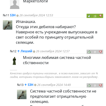
Маркетологи
№11
S3H
26 сентября 2024 12:53
+1
Ипанашка.
Откуда этих дебилов набирают?
Наверное есть учреждение выпускающее в
свет особей по принципу отрицательной
селекции.
№12
↑
Леший
26 сентября 2024 12:57
0
Многими любимая система частной
сбственности
----------
Качество градуса тупизны населения , в псако-пикселях ,зависит от %
скидок, которыми торгаши-барыги заманивают лохов на распродажу .
№13
↑
S3H
26 сентября 2024 14:49
0
Система частной собственности не
предполагает отрицательную
селекцию.