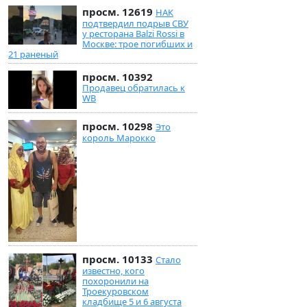
просм. 12619
НАК
подтвердил подрыв СВУ
у ресторана Balzi Rossi в
Москве: трое погибших и
21 раненый
просм. 10392
Продавец обратилась к
WB
просм. 10298
Это
король Марокко
просм. 10133
Стало
известно, кого
похоронили на
Троекуровском
кладбище 5 и 6 августа