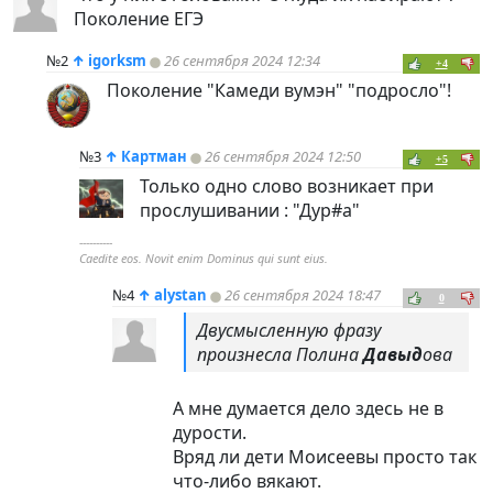
Поколение ЕГЭ
№2
↑
igorksm
26 сентября 2024 12:34
+4
Поколение "Камеди вумэн" "подросло"!
№3
↑
Картман
26 сентября 2024 12:50
+5
Только одно слово возникает при
прослушивании : "Дур#а"
----------
Caedite eos. Novit enim Dominus qui sunt eius.
№4
↑
alystan
26 сентября 2024 18:47
0
Двусмысленную фразу
произнесла Полина
Давыд
ова
А мне думается дело здесь не в
дурости.
Вряд ли дети Моисеевы просто так
что-либо вякают.