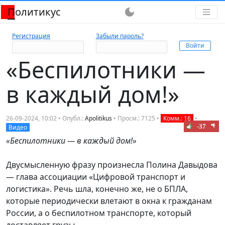
Политикус
dark_mode
Регистрация
Забыли пароль?
«Беспилотники —
в каждый дом!»
26-09-2024, 10:02 • Опубл.:
Apolitikus
• Просм.: 7125 •
Комм.: 16
•
-37
Видео
«Беспилотники — в каждый дом!»
Двусмысленную фразу произнесла Полина Давыдова
— глава ассоциации «Цифровой транспорт и
логистика». Речь шла, конечно же, не о БПЛА,
которые периодически влетают в окна к гражданам
России, а о беспилотном транспорте, который