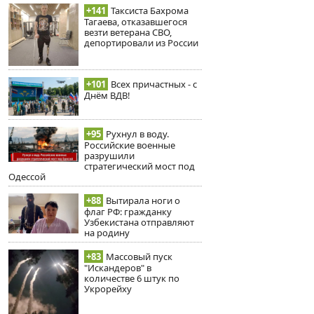
+141
Таксиста Бахрома
Тагаева, отказавшегося
везти ветерана СВО,
депортировали из России
+101
Всех причастных - с
Днём ВДВ!
+95
Рухнул в воду.
Российские военные
разрушили
стратегический мост под
Одессой
+88
Вытирала ноги о
флаг РФ: гражданку
Узбекистана отправляют
на родину
+83
Массовый пуск
"Искандеров" в
количестве 6 штук по
Укрорейху