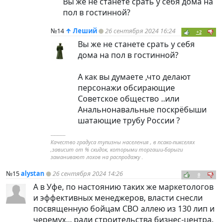
Вы же не станете срать у себя дома на
пол в гостинной?
№14
↑
Леший
26 сентября 2024 16:24
+2
Вы же не станете срать у себя
дома на пол в гостинной?
А как вы думаете ,что делают
персонажи обсирающие
Советское общество ..или
Анальнонавальные поскрёбыши
шатающие трубу России ?
----------
Качество градуса тупизны населения , в псако-пикселях
,зависит от % скидок, которыми торгаши-барыги
заманивают лохов на распродажу .
№15
alystan
26 сентября 2024 14:26
0
А в Уфе, по настоянию таких же маркетологов
и эффективных менеджеров, власти снесли
посвященную бойцам СВО аллею из 130 лип и
черемух... ради строительства бизнес-центра.