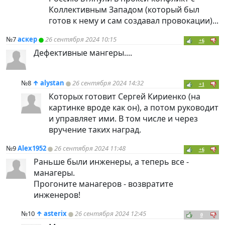
Коллективным Западом (который был
готов к нему и сам создавал провокации)...
№7
аскер
26 сентября 2024 10:15
+6
Дефективные мангеры....
№8
↑
alystan
26 сентября 2024 14:32
+1
Которых готовит Сергей Кириенко (на
картинке вроде как он), а потом руководит
и управляет ими. В том числе и через
вручение таких наград.
№9
Alex1952
26 сентября 2024 11:48
+6
Раньше были инженеры, а теперь все -
манагеры.
Прогоните манагеров - возвратите
инженеров!
№10
↑
asterix
26 сентября 2024 12:45
0