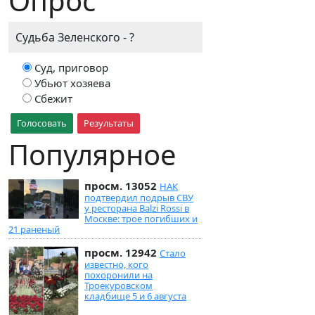
Опрос
Судьба Зеленского - ?
Суд, приговор
Убьют хозяева
Сбежит
Голосовать
Результаты
Популярное
просм. 13052
НАК
подтвердил подрыв СВУ
у ресторана Balzi Rossi в
Москве: трое погибших и
21 раненый
просм. 12942
Стало
известно, кого
похоронили на
Троекуровском
кладбище 5 и 6 августа