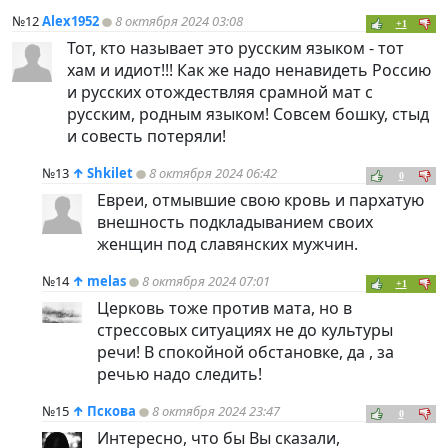
№12
Alex1952
8 октября 2024 03:08
+1
Тот, кто называет это русским языком - тот
хам и идиот!!! Как же надо ненавидеть Россию
и русских отождествляя срамной мат с
русским, родным языком! Совсем бошку, стыд
и совесть потеряли!
№13
↑
Shkilet
8 октября 2024 06:42
0
Евреи, отмывшие свою кровь и пархатую
внешность подкладыванием своих
женщин под славянских мужчин.
№14
↑
melas
8 октября 2024 07:01
+1
Церковь тоже против мата, но в
стрессовых ситуациях не до культуры
речи! В спокойной обстановке, да , за
речью надо следить!
№15
↑
Пскова
8 октября 2024 23:47
0
Интересно, что бы Вы сказали,