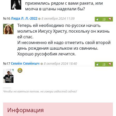
приземлись рядом с вами ракета, или
молча в штаны наделали бы?
№16
Лида Л. Л.-2022
8 октября 2024 11:09
+3
Теперь ей необходимо по-русски начать
молиться Иисусу Христу, поскольку он жизнь
ей спас.
И несомненно ей надо отметить свой второй
день рождения шашлыком из свинины.
Хорошо русофобия лечится.
№17
Семён Семёныч
8 октября 2024 18:40
+1
----------
Чтобы не каяться потом, не говори гадостей сейчас!
Информация