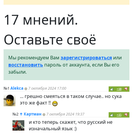
17 мнений.
Оставьте своё
Мы рекомендуем Вам
зарегистрироваться
или
восстановить
пароль от аккаунта, если Вы его
забыли.
№1
Alekca
7 октября 2024 17:00
+18
... грешно смеяться в таком случае.. но сука
это же факт !!
№2
↑
Картман
7 октября 2024 19:37
+15
и кто теперь скажет, что русский не
изначальный язык :)