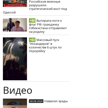
Российские военные
разрушили
стратегический мост под
Одессой
+88
Вытирала ноги о
флаг РФ: гражданку
Узбекистана отправляют
на родину
+83
Массовый пуск
"Искандеров" в
количестве 6 штук по
Укрорейху
Видео
Навалил зрады
08-08-2026