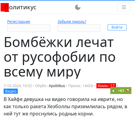
Политикус
dark_mode
Регистрация
Забыли пароль?
Бомбёжки лечат
от русофобии по
всему миру
7-10-2024, 16:32 • Опубл.:
Apolitikus
• Просм.: 14426 •
Комм.: 17
•
+65
Видео
В Хайфе девушка на видео говорила на иврите, но
как только ракета Хезболлы приземлилась рядом, в
ней тут же проснулись родные корни.