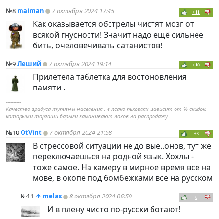
№8
maiman
7 октября 2024 17:45
+11
Как оказывается обстрелы чистят мозг от
всякой гнусности! Значит надо ещё сильнее
бить, очеловечивать сатанистов!
№9
Леший
7 октября 2024 19:14
+10
Прилетела таблетка для востоновления
памяти .
----------
Качество градуса тупизны населения , в псако-пикселях ,зависит от % скидок,
которыми торгаши-барыги заманивают лохов на распродажу .
№10
OtVint
7 октября 2024 21:58
+3
В стрессовой ситуации не до вые..онов, тут же
переключаешься на родной язык. Хохлы -
тоже самое. На камеру в мирное время все на
мове, в окопе под бомбежками все на русском
№11
↑
melas
8 октября 2024 06:59
0
И в плену чисто по-русски ботают!