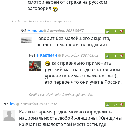
смотри еврей от страха на русском
заговорил
----------
Caedite eos. Novit enim Dominus qui sunt eius.
№3
↑
melas
8 октября 2024 06:57
+1
Говорит без малейшего акцента,
особенно мат к месту подходит!
№4
↑
Картман
9 октября 2024 09:02
+1
как правильно применить
русский мат на подсознательном
уровне понимают даже негры :) ,
это первое что они учат в России.
----------
Caedite eos. Novit enim Dominus qui sunt eius.
№5
ldv
7 октября 2024 17:02
+17
Как и во время родов можно определить
национальность любой женщины. Женщины
кричат на диалекте той местности, где