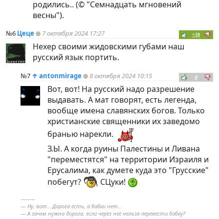
родились.. (© "Семнадцать мгновений
весны").
№6
Цеце
7 октября 2024 17:27
+10
Нехер своими жидовскими губами наш
русский язык портить.
№7
↑
antonmirage
8 октября 2024 10:15
0
Вот, вот! На русский надо разрешение
выдавать. А мат говорят, есть легенда,
вообще имена славянских богов. Только
христианские священники их заведомо
бранью нарекли.
З.Ы. А когда руины Палестины и Ливана
"переместятся" на территории Израиля и
Ерусалима, как думете куда это "Грусские"
побегут?
СЦуки!
----------
— Ну, вот… Дорога есть, а бабки нет…
— А зачем нужна дорога, если через неё нельзя перевести бабку?