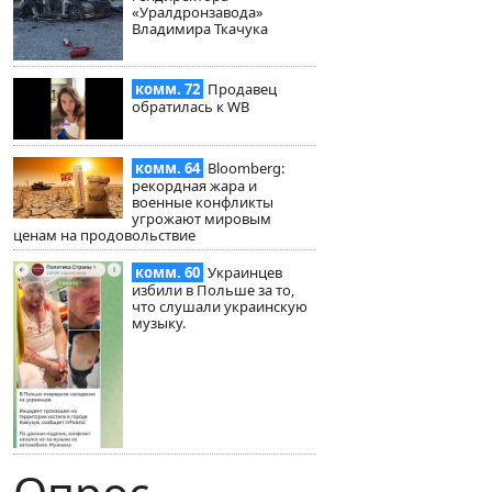
«Уралдронзавода»
Владимира Ткачука
комм. 72
Продавец
обратилась к WB
комм. 64
Bloomberg:
рекордная жара и
военные конфликты
угрожают мировым
ценам на продовольствие
комм. 60
Украинцев
избили в Польше за то,
что слушали украинскую
музыку.