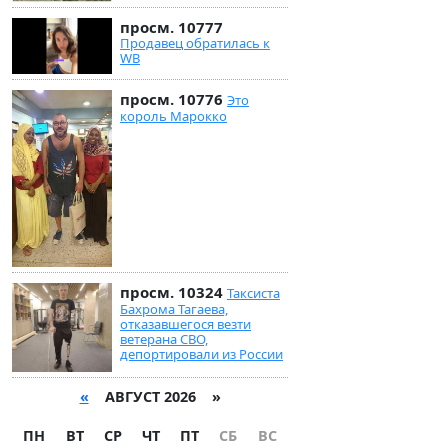
просм. 10777
Продавец обратилась к
WB
просм. 10776
Это
король Марокко
просм. 10324
Таксиста
Бахрома Тагаева,
отказавшегося везти
ветерана СВО,
депортировали из России
«
АВГУСТ 2026 »
ПН
ВТ
СР
ЧТ
ПТ
СБ
ВС