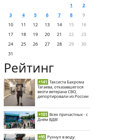
1
2
3
4
5
6
7
8
9
10
11
12
13
14
15
16
17
18
19
20
21
22
23
24
25
26
27
28
29
30
31
Рейтинг
+141
Таксиста Бахрома
Тагаева, отказавшегося
везти ветерана СВО,
депортировали из России
+101
Всех причастных - с
Днём ВДВ!
+95
Рухнул в воду.