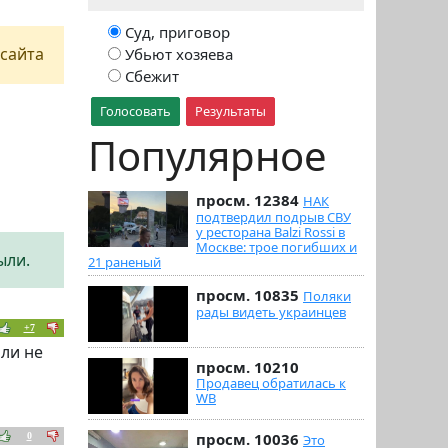
Суд, приговор
сайта
Убьют хозяева
Сбежит
Голосовать
Результаты
Популярное
просм. 12384
НАК
подтвердил подрыв СВУ
у ресторана Balzi Rossi в
Москве: трое погибших и
ыли.
21 раненый
просм. 10835
Поляки
рады видеть украинцев
+7
ли не
просм. 10210
Продавец обратилась к
WB
просм. 10036
0
Это