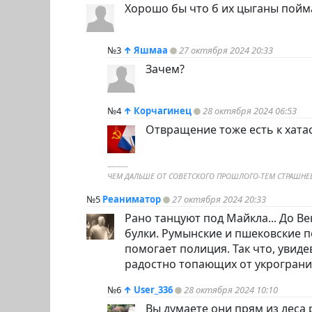
Хорошо бы что б их цыганы пойма
№3
↑
Яшмаа
27 октября 2024 20:33
Зачем?
№4
↑
Корчагинец
28 октября 2024 06:53
Отвращение тоже есть к хата
----------
ЧЕМ ДАЛЬШЕ ОТ СОВЕТСКОГО ПРОШЛОГО-ТЕМ СТРАШНЕЕ
№5
Реаниматор
27 октября 2024 20:33
Рано танцуют под Майкла... До Ве
булки. Румынские и пшековские п
помогает полиция. Так что, увид
радостно топающих от укрограниц
№6
↑
User_336
28 октября 2024 10:10
Вы думаете они прям из леса 