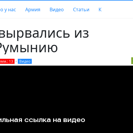
о у нас
Армия
Видео
Статьи
К
 вырвались из
 Румынию
омм.: 13
•
Видео