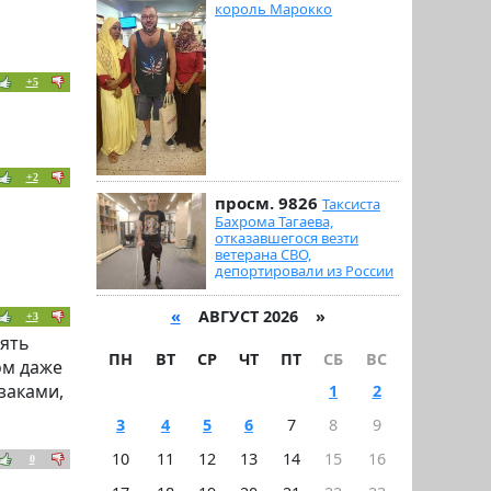
король Марокко
+5
+2
просм. 9826
Таксиста
Бахрома Тагаева,
отказавшегося везти
ветерана СВО,
депортировали из России
«
АВГУСТ 2026 »
+3
лять
ПН
ВТ
СР
ЧТ
ПТ
СБ
ВС
ом даже
заками,
1
2
3
4
5
6
7
8
9
10
11
12
13
14
15
16
0