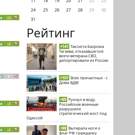
17
18
19
20
21
22
23
24
25
26
27
28
29
30
+11
31
Рейтинг
+4
+141
Таксиста Бахрома
Тагаева, отказавшегося
везти ветерана СВО,
депортировали из России
0
+101
Всех причастных - с
Днём ВДВ!
+95
Рухнул в воду.
Российские военные
+1
разрушили
стратегический мост под
Одессой
+88
Вытирала ноги о
+1
флаг РФ: гражданку