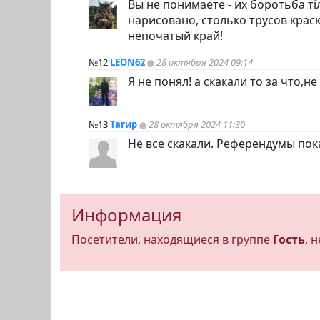
Вы не понимаете - их боротьба тi
нарисовано, столько трусов краск
непочатый край!
№12
LEON62
28 октября 2024 09:14
Я не понял! а скакали то за что,не
№13
Тагир
28 октября 2024 11:30
Не все скакали. Референдумы пок
Информация
Посетители, находящиеся в группе
Гость
, 