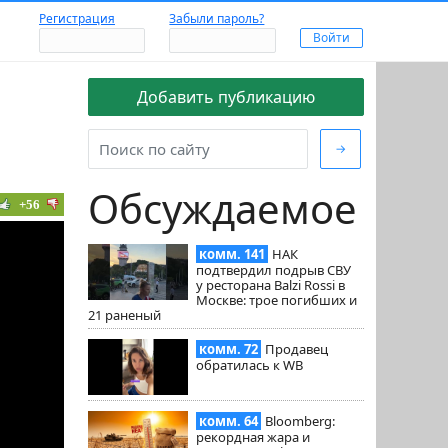
Регистрация
Забыли пароль?
Добавить публикацию
→
Обсуждаемое
+56
комм. 141
НАК
подтвердил подрыв СВУ
у ресторана Balzi Rossi в
Москве: трое погибших и
21 раненый
комм. 72
Продавец
обратилась к WB
комм. 64
Bloomberg:
рекордная жара и