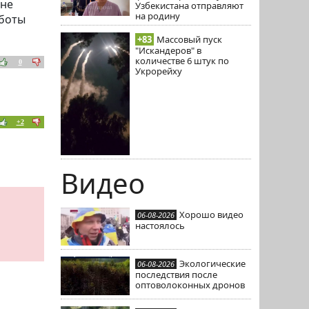
 не
Узбекистана отправляют
на родину
аботы
+83
Массовый пуск
"Искандеров" в
количестве 6 штук по
0
Укрорейху
+2
Видео
Хорошо видео
06-08-2026
настоялось
Экологические
06-08-2026
последствия после
оптоволоконных дронов