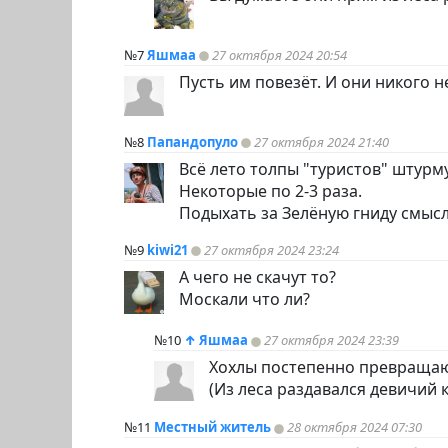
№7
Яшмаа
27 октября 2024 20:54
Пусть им повезёт. И они никого не
№8
Папандопуло
27 октября 2024 21:40
Всё лето толпы "туристов" штурму
Некоторые по 2-3 раза.
Подыхать за Зелёную гниду смысл
№9
kiwi21
27 октября 2024 23:24
А чего не скачут то?
Москали что ли?
№10
↑
Яшмаа
27 октября 2024 23:39
Хохлы постепенно превращаю
(Из леса раздавался девичий
№11
Местный житель
28 октября 2024 07:30