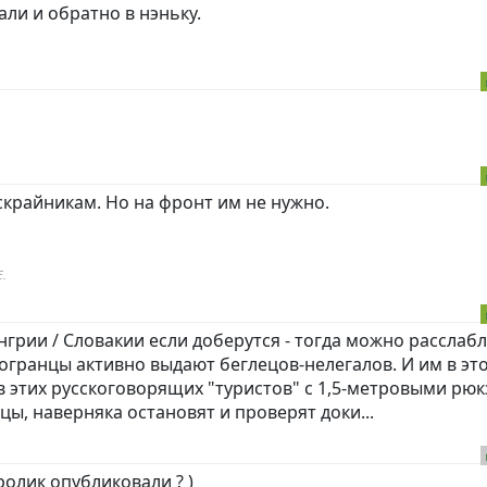
ли и обратно в нэньку.
скрайникам. Но на фронт им не нужно.
.
нгрии / Словакии если доберутся - тогда можно расслаб
огранцы активно выдают беглецов-нелегалов. И им в эт
ев этих русскоговорящих "туристов" с 1,5-метровыми рюк
ы, наверняка остановят и проверят доки...
ролик опубликовали ? )