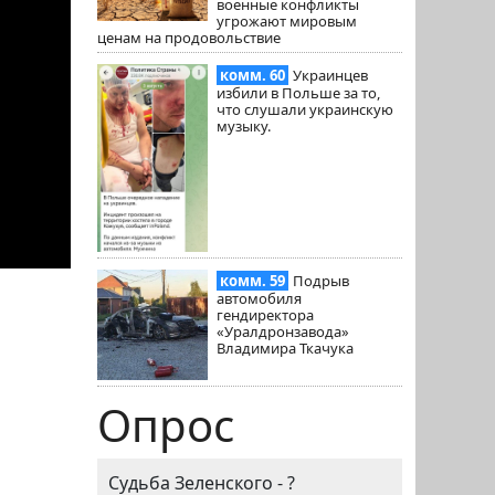
военные конфликты
угрожают мировым
ценам на продовольствие
комм. 60
Украинцев
избили в Польше за то,
что слушали украинскую
музыку.
комм. 59
Подрыв
автомобиля
гендиректора
«Уралдронзавода»
Владимира Ткачука
Опрос
Судьба Зеленского - ?