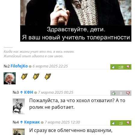
----------
Когда нас жизни учит кто то, я весь немею.
Житейский опыт идиота я сам имею.
№2
FilofejKo
6 марта 2025 22:25
+10
№3
↑
КФН
7 марта 2025 00:25
0
Пожалуйста, за что хохол отхватил? А то
ролик не работает.
№4
↑
Кержак
7 марта 2025 12:30
+1
И сразу все облегченно вздохнули,