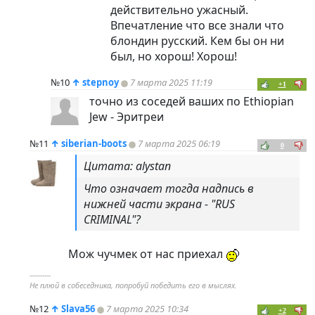
действительно ужасный.
Впечатление что все знали что
блондин русский. Кем бы он ни
был, но хорош! Хорош!
№10
↑
stepnoy
7 марта 2025 11:19
+1
точно из соседей ваших по Ethiopian
Jew - Эритреи
№11
↑
siberian-boots
7 марта 2025 06:19
0
Цитата: alystan
Что означает тогда надпись в
нижней части экрана - "RUS
CRIMINAL"?
Мож чучмек от нас приехал
----------
Не плюй в собеседника, попробуй победить его в мыслях.
№12
↑
Slava56
7 марта 2025 10:34
+2