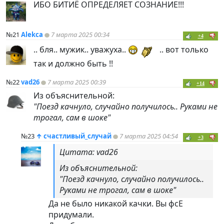
ИБО БИТИЁ ОПРЕДЕЛЯЕТ СОЗНАНИЕ!!!
№21
Alekca
7 марта 2025 00:34
+4
.. бля.. мужик.. уважуха..
.. вот только
так и должно быть !!
№22
vad26
7 марта 2025 00:39
+14
Из объяснительной:
"Поезд качнуло, случайно получилось.. Руками не
трогал, сам в шоке"
№23
↑
счастливый_случай
7 марта 2025 04:54
+3
Цитата: vad26
Из объяснительной:
"Поезд качнуло, случайно получилось..
Руками не трогал, сам в шоке"
Да не было никакой качки. Вы фсЕ
придумали.