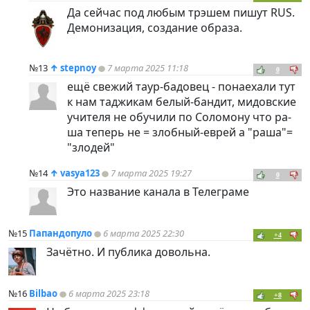
Да сейчас под любым трэшем пишут RUS.
Демонизация, создание образа.
№13
↑
stepnoy
7 марта 2025 11:18
0
ещё свежий таур-бадовец - понаехали тут
к нам таджикам белый-бандит, мидовские
учителя не обучили по Соломону что ра-
ша теперь не = злобный-еврей а "раша"=
"злодей"
№14
↑
vasya123
7 марта 2025 19:27
0
Это название канала в Телеграме
№15
Папандопуло
6 марта 2025 22:30
+4
Зачётно. И публика довольна.
№16
Bilbao
6 марта 2025 23:18
+8