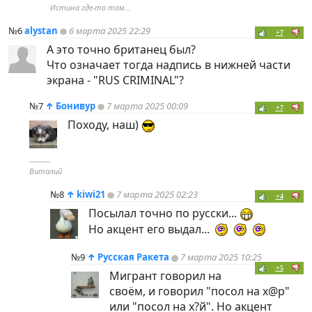
Истина где-то там...
№6
alystan
6 марта 2025 22:29
+7
А это точно британец был?
Что означает тогда надпись в нижней части
экрана - "RUS CRIMINAL"?
№7
↑
Бонивур
7 марта 2025 00:09
+7
Походу, наш)
----------
Виталий
№8
↑
kiwi21
7 марта 2025 02:23
+4
Посылал точно по русски...
Но акцент его выдал...
№9
↑
Русская Ракета
7 марта 2025 10:25
+5
Мигрант говорил на
своём, и говорил "посол на х@р"
или "посол на х?й". Но акцент