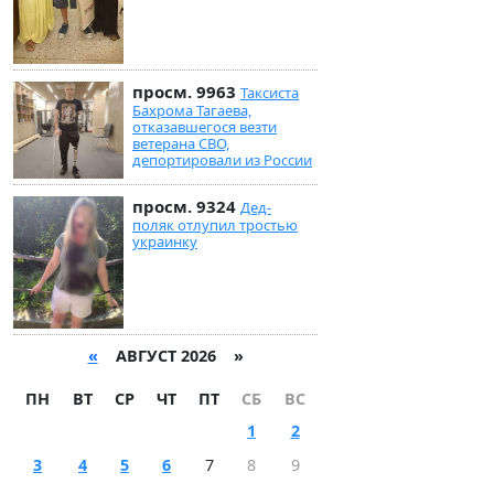
просм. 9963
Таксиста
Бахрома Тагаева,
отказавшегося везти
ветерана СВО,
депортировали из России
просм. 9324
Дед-
поляк отлупил тростью
украинку
«
АВГУСТ 2026 »
ПН
ВТ
СР
ЧТ
ПТ
СБ
ВС
1
2
3
4
5
6
7
8
9