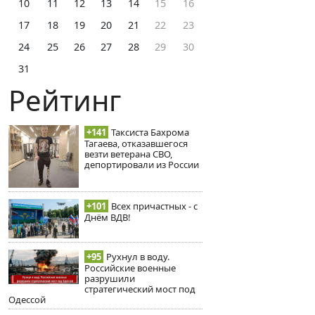
10
11
12
13
14
15
16
17
18
19
20
21
22
23
24
25
26
27
28
29
30
31
Рейтинг
+141
Таксиста Бахрома
Тагаева, отказавшегося
везти ветерана СВО,
депортировали из России
+101
Всех причастных - с
Днём ВДВ!
+95
Рухнул в воду.
Российские военные
разрушили
стратегический мост под
Одессой