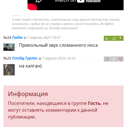
----------
О еже студа и бесчестия, осатаневшие лица врагов Отечества нашего
исполнити, сердца же их страха и ужаса и Ангел Господень да будет
погоняяй и поражаяй их, Господу помолимся!
№24
Лайм
7 марта 2025 10:57
+1
Прикольный звук сломанного носа
№25
Ллойд Гурлос
7 марта 2025 16:33
0
на калган)
Информация
Посетители, находящиеся в группе
Гость
, не
могут оставлять комментарии к данной
публикации.