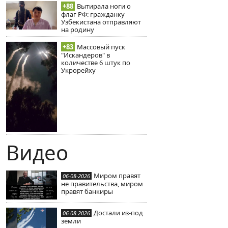
+88
Вытирала ноги о
флаг РФ: гражданку
Узбекистана отправляют
на родину
+83
Массовый пуск
"Искандеров" в
количестве 6 штук по
Укрорейху
Видео
Миром правят
06-08-2026
не правительства, миром
правят банкиры
Достали из-под
06-08-2026
земли