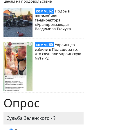
ценам на продовольствие
комм. 62
Подрыв
автомобиля
гендиректора
«Уралдронзавода»
Владимира Ткачука
комм. 60
Украинцев
избили в Польше за то,
что слушали украинскую
музыку.
Опрос
Судьба Зеленского - ?