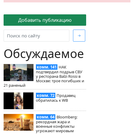
Добавить публикацию
→
Обсуждаемое
комм. 141
НАК
подтвердил подрыв СВУ
у ресторана Balzi Rossi в
Москве: трое погибших и
21 раненый
комм. 72
Продавец
обратилась к WB
комм. 64
Bloomberg:
рекордная жара и
военные конфликты
угрожают мировым