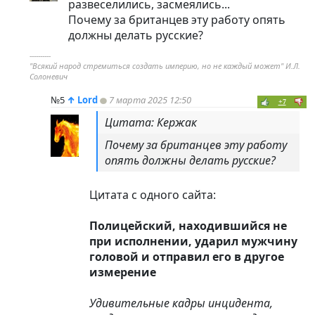
развеселились, засмеялись...
Почему за британцев эту работу опять
должны делать русские?
----------
"Всякий народ стремиться создать империю, но не каждый может" И.Л.
Солоневич
№5
↑
Lord
7 марта 2025 12:50
+7
Цитата: Кержак
Почему за британцев эту работу
опять должны делать русские?
Цитата с одного сайта:
Полицейский, находившийся не
при исполнении, ударил мужчину
головой и отправил его в другое
измерение
Удивительные кадры инцидента,