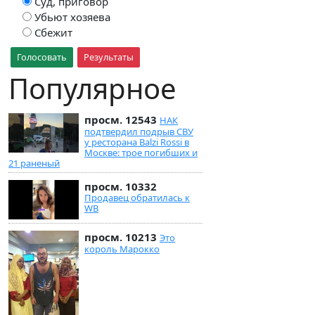
Суд, приговор
Убьют хозяева
Сбежит
Голосовать
Результаты
Популярное
просм. 12543
НАК
подтвердил подрыв СВУ
у ресторана Balzi Rossi в
Москве: трое погибших и
21 раненый
просм. 10332
Продавец обратилась к
WB
просм. 10213
Это
король Марокко