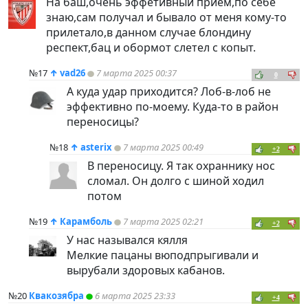
На баш,очень эффетивный приём,по себе
знаю,сам получал и бывало от меня кому-то
прилетало,в данном случае блондину
респект,бац и обормот слетел с копыт.
№17
↑
vad26
7 марта 2025 00:37
0
А куда удар приходится? Лоб-в-лоб не
эффективно по-моему. Куда-то в район
переносицы?
№18
↑
asterix
7 марта 2025 00:49
+2
В переносицу. Я так охраннику нос
сломал. Он долго с шиной ходил
потом
№19
↑
Карамболь
7 марта 2025 02:21
+2
У нас назывался кялля
Мелкие пацаны вюподпрыгивали и
вырубали здоровых кабанов.
№20
Квакозябра
6 марта 2025 23:33
+4