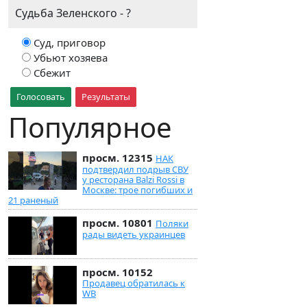
Судьба Зеленского - ?
Суд, приговор
Убьют хозяева
Сбежит
Голосовать
Результаты
Популярное
просм. 12315
НАК
подтвердил подрыв СВУ
у ресторана Balzi Rossi в
Москве: трое погибших и
21 раненый
просм. 10801
Поляки
рады видеть украинцев
просм. 10152
Продавец обратилась к
WB