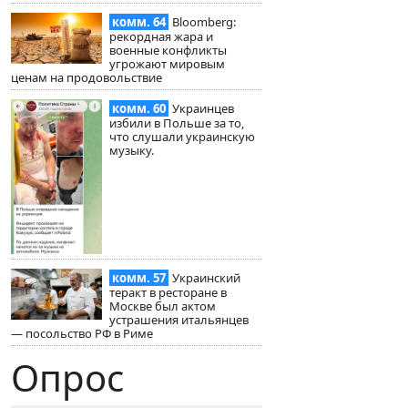
комм. 64
Bloomberg:
рекордная жара и
военные конфликты
угрожают мировым
ценам на продовольствие
комм. 60
Украинцев
избили в Польше за то,
что слушали украинскую
музыку.
комм. 57
Украинский
теракт в ресторане в
Москве был актом
устрашения итальянцев
— посольство РФ в Риме
Опрос