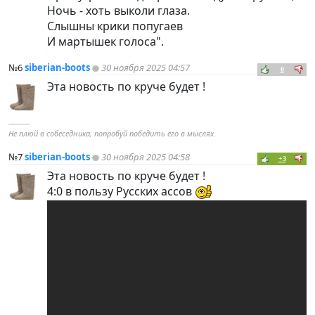
Ночь - хоть выколи глаза.
Слышны крики попугаев
И мартышек голоса".
№6
siberian-boots
30 ноября 2025 04:57
0
Эта новость по круче будет !
----------
Не плюй в собеседника, попробуй победить его в мыслях.
№7
siberian-boots
30 ноября 2025 04:58
+3
Эта новость по круче будет !
4:0 в пользу Русских ассов