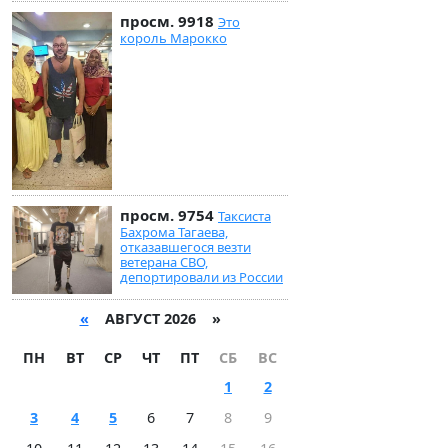
просм. 9918
Это
король Марокко
просм. 9754
Таксиста
Бахрома Тагаева,
отказавшегося везти
ветерана СВО,
депортировали из России
«
АВГУСТ 2026 »
ПН
ВТ
СР
ЧТ
ПТ
СБ
ВС
1
2
3
4
5
6
7
8
9