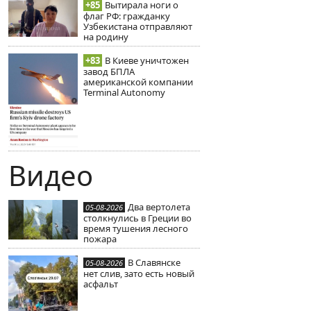
+85
Вытирала ноги о
флаг РФ: гражданку
Узбекистана отправляют
на родину
+83
В Киеве уничтожен
завод БПЛА
американской компании
Terminal Autonomy
Видео
Два вертолета
05-08-2026
столкнулись в Греции во
время тушения лесного
пожара
В Славянске
05-08-2026
нет слив, зато есть новый
асфальт