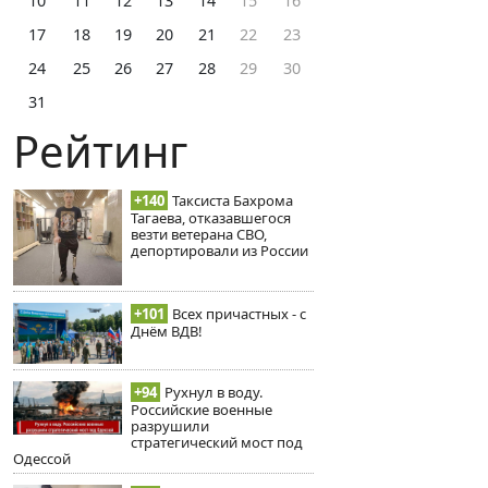
10
11
12
13
14
15
16
17
18
19
20
21
22
23
24
25
26
27
28
29
30
31
Рейтинг
+140
Таксиста Бахрома
Тагаева, отказавшегося
везти ветерана СВО,
депортировали из России
+101
Всех причастных - с
Днём ВДВ!
+94
Рухнул в воду.
Российские военные
разрушили
стратегический мост под
Одессой