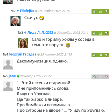
№2
↑
FilofejKo
29 ноября 2025 21:15
+8
Скачут.
№3
↑
Лида Л. Л.-2022
30 ноября 2025 00:11
+5
Сало и горилку хохлы у соседа в
темноте воруют.
№4
Георгий Гвоздев
29 ноября 2025 21:19
+11
Декоммунизация, однако.
№5
jane
29 ноября 2025 23:27
0
"...Этой песенки старинной
Мне припомнились слова.
Я иду по Уругваю,
Где так жарко в январе,
Про бомбежки вспоминаю,
Про сугробы на дворе." ... "Я иду по Уругваю,