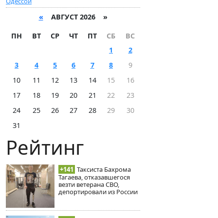
Одессой
«
АВГУСТ 2026 »
ПН
ВТ
СР
ЧТ
ПТ
СБ
ВС
1
2
3
4
5
6
7
8
9
10
11
12
13
14
15
16
17
18
19
20
21
22
23
24
25
26
27
28
29
30
31
Рейтинг
+141
Таксиста Бахрома
Тагаева, отказавшегося
везти ветерана СВО,
депортировали из России