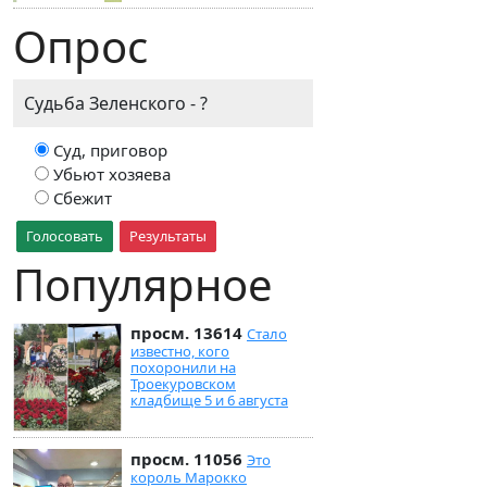
Опрос
Судьба Зеленского - ?
Суд, приговор
Убьют хозяева
Сбежит
Голосовать
Результаты
Популярное
просм. 13614
Стало
известно, кого
похоронили на
Троекуровском
кладбище 5 и 6 августа
просм. 11056
Это
король Марокко