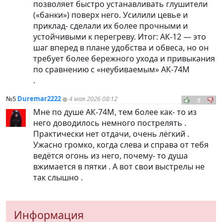
позволяет быстро устанавливать глушители
(«банки») поверх него. Усилили цевье и
приклад- сделали их более прочными и
устойчивыми к перегреву. Итог: АК-12 — это
шаг вперед в плане удобства и обвеса, но он
требует более бережного ухода и привыкания
по сравнению с «неубиваемым» АК-74М
.
№5
Duremar2222
4 мая 2026 08:12
0
Мне по душе АК-74М, тем более как- то из
него доводилось немного пострелять .
Практически нет отдачи, очень лёгкий .
Ужасно громко, когда слева и справа от тебя
ведётся огонь из него, почему- то душа
вжимается в пятки . А вот свои выстрелы не
так слышно .
Информация