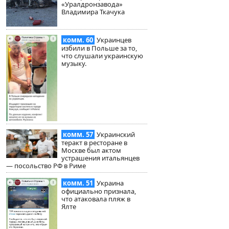
«Уралдронзавода»
Владимира Ткачука
комм. 60
Украинцев
избили в Польше за то,
что слушали украинскую
музыку.
комм. 57
Украинский
теракт в ресторане в
Москве был актом
устрашения итальянцев
— посольство РФ в Риме
комм. 51
Украина
официально признала,
что атаковала пляж в
Ялте