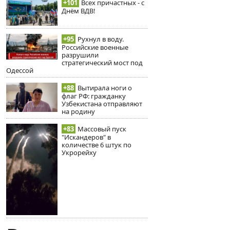
+101
Всех причастных - с
Днём ВДВ!
+95
Рухнул в воду.
Российские военные
разрушили
стратегический мост под
Одессой
+88
Вытирала ноги о
флаг РФ: гражданку
Узбекистана отправляют
на родину
+83
Массовый пуск
"Искандеров" в
количестве 6 штук по
Укрорейху