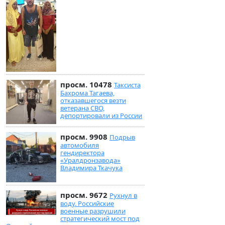
просм. 10478
Таксиста
Бахрома Тагаева,
отказавшегося везти
ветерана СВО,
депортировали из России
просм. 9908
Подрыв
автомобиля
гендиректора
«Уралдронзавода»
Владимира Ткачука
просм. 9672
Рухнул в
воду. Российские
военные разрушили
стратегический мост под