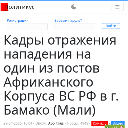
Политикус
dark_mode
Регистрация
Забыли пароль?
Кадры отражения
нападения на
один из постов
Африканского
Корпуса ВС РФ в г.
Бамако (Мали)
29-04-2026, 16:04 • Опубл.:
Apolitikus
• Просм.: 4948 •
Комм.: 5
•
Видео
+56