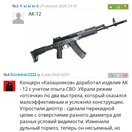
№3
↑
ы ы ы
29 апреля 2026 23:10
+1
АК-12
№4
Duremar2222
4 мая 2026 08:01
0
Концерн «Калашников» доработал изделие АК
- 12 с учетом опыта СВО .Убрали режим
«отсечки» по два выстрела, который оказался
малоэффективным и усложнял конструкцию.
Упростили диоптр - сделали перекидной
целик с отверстиями разного диаметра для
разных условий видимости. Изменили
дульный тормоз, теперь он несъемный, но