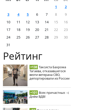
1
2
3
4
5
6
7
8
9
10
11
12
13
14
15
16
17
18
19
20
21
22
23
24
25
26
27
28
29
30
31
Рейтинг
+138
Таксиста Бахрома
Тагаева, отказавшегося
везти ветерана СВО,
депортировали из России
+101
Всех причастных - с
Днём ВДВ!