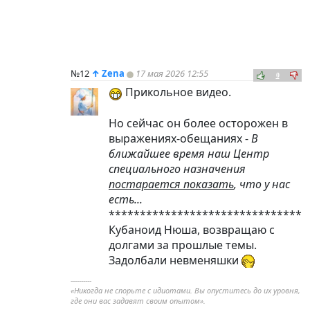
№12
↑
Zena
17 мая 2026 12:55
0
Прикольное видео.
Но сейчас он более осторожен в
выражениях-обещаниях -
В
ближайшее время наш Центр
специального назначения
постарается показать
, что у нас
есть...
********************************
Кубаноид Нюша, возвращаю с
долгами за прошлые темы.
Задолбали невменяшки
----------
«Никогда не спорьте с идиотами. Вы опуститесь до их уровня,
где они вас задавят своим опытом».