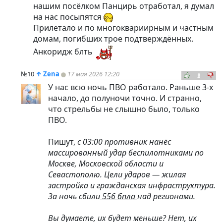
нашим посёлком Панцирь отработал, я думал
на нас посыпятся
Прилетало и по многоквариирным и частным
домам, погибших трое подтверждённых.
Анкоридж блть
№10
↑
Zena
17 мая 2026 12:20
0
У нас всю ночь ПВО работало. Раньше 3-х
начало, до полуночи точно. И странно,
что стрельбы не слышно было, только
ПВО.
Пишут,
с 03:00 противник нанёс
массированный удар беспилотниками по
Москве, Московской области и
Севастополю. Цели ударов — жилая
застройка и гражданская инфраструктура.
За ночь сбили
556 бпла
над регионами.
Вы думаете, их будет меньше? Нет, их