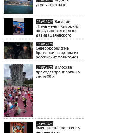
07-08-2026
укроБЭКа в Ялте
Василий
07-08-2026
«Пельмень» Камоцкий
нокаутировал поляка
Давида Залевского
07-08-2026
Северокорейские
братушки на одном из
российских полигонов
В Москве
07-08-2026
проходят тренировки в
стиле 80-х
07-08-2026
Вмешательство в геном
человека они