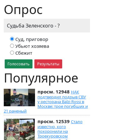
Опрос
Судьба Зеленского - ?
Суд, приговор
Убьют хозяева
Сбежит
Голосовать
Результаты
Популярное
просм. 12948
НАК
подтвердил подрыв СВУ
у ресторана Balzi Rossi в
Москве: трое погибших и
21 раненый
просм. 12539
Стало
известно, кого
похоронили на
Троекуровском