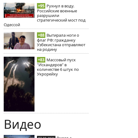
+95
Рухнул в воду.
Российские военные
разрушили
стратегический мост под
Одессой
+88
Вытирала ноги о
флаг РФ: гражданку
Узбекистана отправляют
на родину
+83
Массовый пуск
"Искандеров" в
количестве 6 штук по
Укрорейху
Видео
Видео с