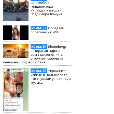
автомобиля
гендиректора
«Уралдронзавода»
Владимира Ткачука
комм. 72
Продавец
обратилась к WB
комм. 64
Bloomberg:
рекордная жара и
военные конфликты
угрожают мировым
ценам на продовольствие
комм. 60
Украинцев
избили в Польше за то,
что слушали украинскую
музыку.