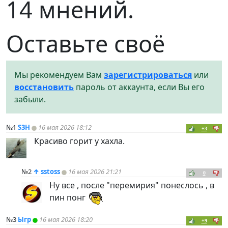
14 мнений.
Оставьте своё
Мы рекомендуем Вам
зарегистрироваться
или
восстановить
пароль от аккаунта, если Вы его
забыли.
№1
S3H
16 мая 2026 18:12
+3
Красиво горит у хахла.
№2
↑
sstoss
16 мая 2026 21:21
0
Ну все , после "перемирия" понеслось , в
пин понг
№3
Ыгр
16 мая 2026 18:20
+9