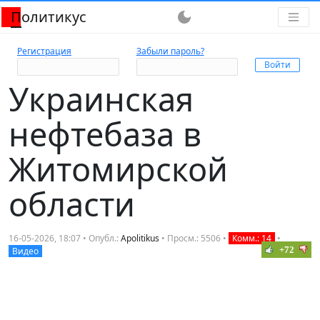
Политикус
dark_mode
Регистрация
Забыли пароль?
Украинская
нефтебаза в
Житомирской
области
16-05-2026, 18:07 • Опубл.:
Apolitikus
• Просм.: 5506 •
Комм.: 14
•
+72
Видео