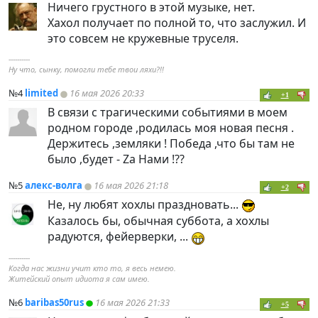
Ничего грустного в этой музыке, нет.
Хахол получает по полной то, что заслужил. И
это совсем не кружевные труселя.
----------
Ну что, сынку, помогли тебе твои ляхи?!!
№4
limited
16 мая 2026 20:33
+1
В связи с трагическими событиями в моем
родном городе ,родилась моя новая песня .
Держитесь ,земляки ! Победа ,что бы там не
было ,будет - Za Нами !??
№5
алекс-волга
16 мая 2026 21:18
+2
Не, ну любят хохлы праздновать...
Казалось бы, обычная суббота, а хохлы
радуются, фейерверки, ...
----------
Когда нас жизни учит кто то, я весь немею.
Житейский опыт идиота я сам имею.
№6
baribas50rus
16 мая 2026 21:33
+5