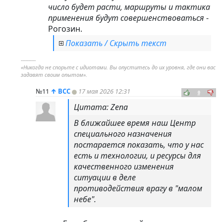
число будет расти, маршруты и тактика
применения будут совершенствоваться
-
Рогозин.
Показать / Скрыть текст
----------
«Никогда не спорьте с идиотами. Вы опуститесь до их уровня, где они вас
задавят своим опытом».
№11
↑
ВСС
17 мая 2026 12:31
0
Цитата: Zena
В ближайшее время наш Центр
специального назначения
постарается показать, что у нас
есть и технологии, и ресурсы для
качественного изменения
ситуации в деле
противодействия врагу в "малом
небе".