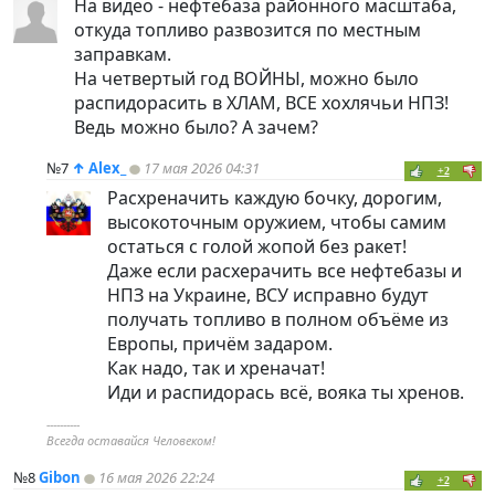
На видео - нефтебаза районного масштаба,
откуда топливо развозится по местным
заправкам.
На четвертый год ВОЙНЫ, можно было
распидорасить в ХЛАМ, ВСЕ хохлячьи НПЗ!
Ведь можно было? А зачем?
№7
↑
Alex_
17 мая 2026 04:31
+2
Расхреначить каждую бочку, дорогим,
высокоточным оружием, чтобы самим
остаться с голой жопой без ракет!
Даже если расхерачить все нефтебазы и
НПЗ на Украине, ВСУ исправно будут
получать топливо в полном объёме из
Европы, причём задаром.
Как надо, так и хреначат!
Иди и распидорась всё, вояка ты хренов.
----------
Всегда оставайся Человеком!
№8
Gibon
16 мая 2026 22:24
+2