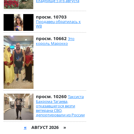
кладбище 5 и 6 августа
просм. 10703
Продавец обратилась к
WB
просм. 10662
Это
король Марокко
просм. 10260
Таксиста
Бахрома Тагаева,
отказавшегося везти
ветерана СВО,
депортировали из России
«
АВГУСТ 2026 »