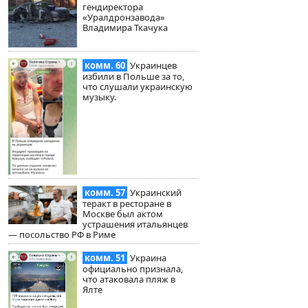
гендиректора
«Уралдронзавода»
Владимира Ткачука
комм. 60
Украинцев
избили в Польше за то,
что слушали украинскую
музыку.
комм. 57
Украинский
теракт в ресторане в
Москве был актом
устрашения итальянцев
— посольство РФ в Риме
комм. 51
Украина
официально признала,
что атаковала пляж в
Ялте