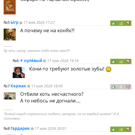
№5
Ыгр
17 мая 2026 17:27
+2
А почему не на конЯх?!
----------
Ну что, сынку, помогли тебе твои ляхи?!!
№6
↑
нулёвый
17 мая 2026 19:16
+2
Кони-то требуют золотые зубы!
№7
Кержак
17 мая 2026 18:45
0
Отбили хоть несчастного?
А то небось не догнали....
----------
"Всякий народ стремиться создать империю, но не каждый может" И.Л.
Солоневич
№8
Гардарик
17 мая 2026 20:01
+4