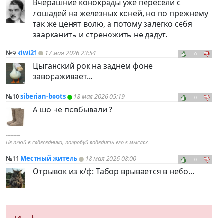
Вчерашние конокрады уже пересели с
лошадей на железных коней, но по прежнему
так же ценят волю, а потому залегко себя
заарканить и стреножить не дадут.
№9
kiwi21
17 мая 2026 23:54
0
Цыганский рок на заднем фоне
завораживает...
№10
siberian-boots
18 мая 2026 05:19
0
А шо не повбывали ?
----------
Не плюй в собеседника, попробуй победить его в мыслях.
№11
Местный житель
18 мая 2026 08:00
0
Отрывок из к/ф: Табор врывается в небо...