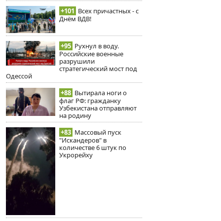
+101
Всех причастных - с
Днём ВДВ!
+95
Рухнул в воду.
Российские военные
разрушили
стратегический мост под
Одессой
+88
Вытирала ноги о
флаг РФ: гражданку
Узбекистана отправляют
на родину
+83
Массовый пуск
"Искандеров" в
количестве 6 штук по
Укрорейху