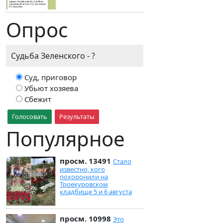
Опрос
Судьба Зеленского - ?
Суд, приговор
Убьют хозяева
Сбежит
Голосовать
Результаты
Популярное
просм. 13491
Стало
известно, кого
похоронили на
Троекуровском
кладбище 5 и 6 августа
просм. 10998
Это