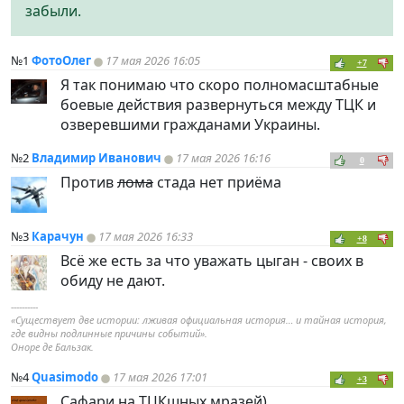
забыли.
№1
ФотоОлег
17 мая 2026 16:05
+7
Я так понимаю что скоро полномасштабные
боевые действия развернуться между ТЦК и
озверевшими гражданами Украины.
№2
Владимир Иванович
17 мая 2026 16:16
0
Против
лома
стада нет приёма
№3
Карачун
17 мая 2026 16:33
+8
Всё же есть за что уважать цыган - своих в
обиду не дают.
----------
«Существует две истории: лживая официальная история… и тайная история,
где видны подлинные причины событий».
Оноре де Бальзак.
№4
Quasimodo
17 мая 2026 17:01
+3
Сафари на ТЦКшных мразей)