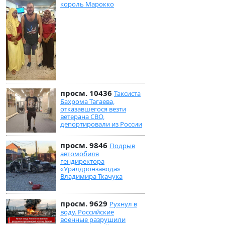
король Марокко
просм. 10436
Таксиста
Бахрома Тагаева,
отказавшегося везти
ветерана СВО,
депортировали из России
просм. 9846
Подрыв
автомобиля
гендиректора
«Уралдронзавода»
Владимира Ткачука
просм. 9629
Рухнул в
воду. Российские
военные разрушили