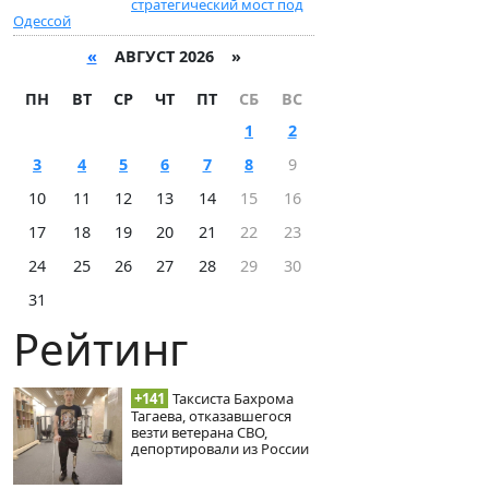
стратегический мост под
Одессой
«
АВГУСТ 2026 »
ПН
ВТ
СР
ЧТ
ПТ
СБ
ВС
1
2
3
4
5
6
7
8
9
10
11
12
13
14
15
16
17
18
19
20
21
22
23
24
25
26
27
28
29
30
31
Рейтинг
+141
Таксиста Бахрома
Тагаева, отказавшегося
везти ветерана СВО,
депортировали из России