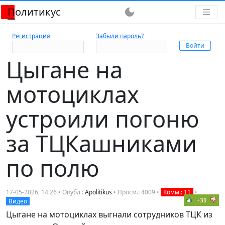
Политикус
dark_mode
Регистрация
Забыли пароль?
Цыгане на
мотоциклах
устроили погоню
за ТЦКашниками
по полю
17-05-2026, 14:26 • Опубл.:
Apolitikus
• Просм.: 4009 •
Комм.: 11
•
+31
Видео
Цыгане на мотоциклах выгнали сотрудников ТЦК из