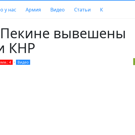
о у нас
Армия
Видео
Статьи
К
в Пекине вывешены
и КНР
омм.: 4
•
Видео