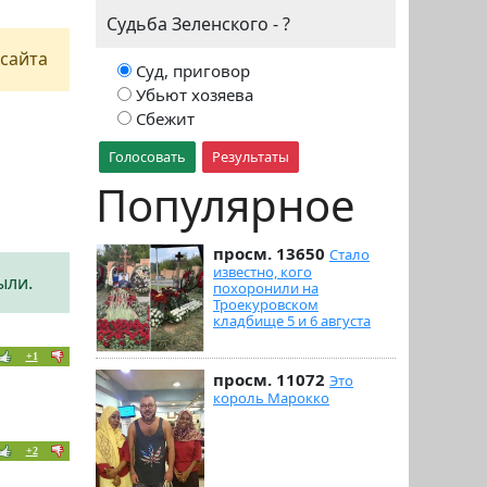
Судьба Зеленского - ?
сайта
Суд, приговор
Убьют хозяева
Сбежит
Голосовать
Результаты
Популярное
просм. 13650
Стало
известно, кого
ыли.
похоронили на
Троекуровском
кладбище 5 и 6 августа
+1
просм. 11072
Это
король Марокко
+2