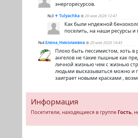
энергоресурсов.
№3
↑
Tulyachka
20 мая 2026 12:47
Как были нпдежной бензоколон
поселить, на наши ресурсы и 
№4
Елена_Николаевна
20 мая 2026 14:43
Плохо быть пессимистом, хоть в 
ангелов не такие пышные как пре
личной жизнью чем с жизнью стран
людьми высказываться можно и п
заиграет новыми красками , возм
Информация
Посетители, находящиеся в группе
Гость
, 