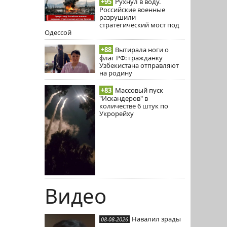
+95
Рухнул в воду.
Российские военные
разрушили
стратегический мост под
Одессой
+88
Вытирала ноги о
флаг РФ: гражданку
Узбекистана отправляют
на родину
+83
Массовый пуск
"Искандеров" в
количестве 6 штук по
Укрорейху
Видео
Навалил зрады
08-08-2026