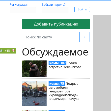
Регистрация
Забыли пароль?
Добавить публикацию
→
Обсуждаемое
+45
комм. 107
Вучич
встретил Зеленского
комм. 75
Подрыв
автомобиля
гендиректора
«Уралдронзавода»
Владимира Ткачука