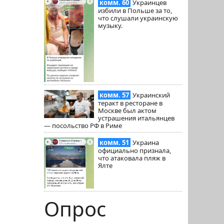
комм. 60
Украинцев
избили в Польше за то,
что слушали украинскую
музыку.
комм. 57
Украинский
теракт в ресторане в
Москве был актом
устрашения итальянцев
— посольство РФ в Риме
комм. 51
Украина
официально признала,
что атаковала пляж в
Ялте
Опрос