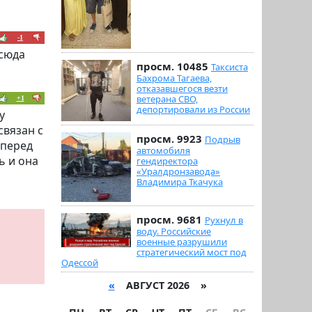
-1
 сюда
просм. 10485
Таксиста
Бахрома Тагаева,
отказавшегося везти
ветерана СВО,
+1
депортировали из России
у
связан с
просм. 9923
Подрыв
 перед
автомобиля
ь и она
гендиректора
«Уралдронзавода»
Владимира Ткачука
просм. 9681
Рухнул в
воду. Российские
военные разрушили
стратегический мост под
Одессой
«
АВГУСТ 2026 »