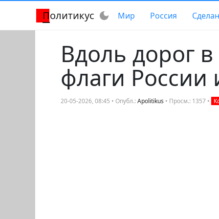
Политикус
dark_mode
Мир
Россия
Сделан
Вдоль дорог 
флаги России 
20-05-2026, 08:45 • Опубл.:
Apolitikus
• Просм.: 1357 •
К