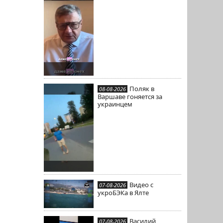
Поляк в
08-08-2026
Варшаве гоняется за
украинцем
Видео с
07-08-2026
укроБЭКа в Ялте
Василий
07-08-2026