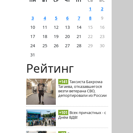
ПН
ВТ
СР
ЧТ
ПТ
СБ
ВС
1
2
3
4
5
6
7
8
9
10
11
12
13
14
15
16
17
18
19
20
21
22
23
24
25
26
27
28
29
30
31
Рейтинг
+141
Таксиста Бахрома
Тагаева, отказавшегося
везти ветерана СВО,
депортировали из России
+101
Всех причастных - с
Днём ВДВ!