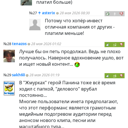
платил больше)
№27
↑
asterix
28 мая 2026 08:30
0
Потому что хопёр-инвест
отличная компания от других -
платили меньше!
№28
tenazos
28 мая 2026 01:02
+2
Лучше бы он петь продолжал. Ведь не плохо
получалось. Наверное вдохновение ушло, вот
и ищет новый контент...
№29
sakh60
28 мая 2026 01:19
+6
В "Жмурках" герой Панина тоже всё время
ходил с папкой, "делового" врубал
постоянно...
Многие пользователи инета предполагают,
что этот перформанс является грамотным
медийным подогревом аудитории перед
анонсом нового клипа, песни или
масштабного тура...