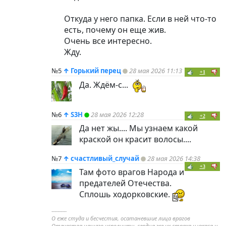
Откуда у него папка. Если в ней что-то
есть, почему он еще жив.
Очень все интересно.
Жду.
№5
↑
Горький перец
28 мая 2026 11:13
+1
Да. Ждём-с...
№6
↑
S3H
28 мая 2026 12:28
+2
Да нет жы.... Мы узнаем какой
краской он красит волосы....
№7
↑
счастливый_случай
28 мая 2026 14:38
+3
Там фото врагов Народа и
предателей Отечества.
Сплошь ходорковские.
----------
О еже студа и бесчестия, осатаневшие лица врагов
Отечества нашего исполнити, сердца же их страха и ужаса и