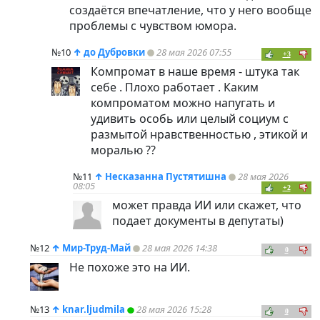
создаётся впечатление, что у него вообще
проблемы с чувством юмора.
№10
↑
до Дубровки
28 мая 2026 07:55
+3
Компромат в наше время - штука так
себе . Плохо работает . Каким
компроматом можно напугать и
удивить особь или целый социум с
размытой нравственностью , этикой и
моралью ??
№11
↑
Несказанна Пустятишна
28 мая 2026
08:05
+2
может правда ИИ или скажет, что
подает документы в депутаты)
№12
↑
Мир-Труд-Май
28 мая 2026 14:38
0
Не похоже это на ИИ.
№13
↑
knar.ljudmila
28 мая 2026 15:28
0