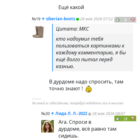
Ещё какой
№19
↑
siberian-boots
28 мая 2026 07:52
0
Цитата: МКС
кто надоумил тебя
пользоваться картинками к
каждому комментарию, я бы
ещё долго пытал перед
казнью.
В дурдоме надо спросить, там
точно знают !
----------
Не плюй в собеседника, попробуй победить его в мыслях.
№20
↑
Лида Л. Л.-2022
28 мая 2026 08:07
+4
Ага. Спроси в
дурдоме, всё равно там
сидишь.