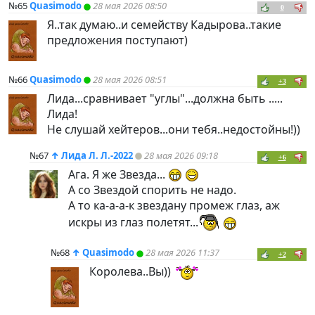
№65
Quasimodo
28 мая 2026 08:50
0
Я..так думаю..и семейству Кадырова..такие
предложения поступают)
№66
Quasimodo
28 мая 2026 08:51
+3
Лида...сравнивает "углы"...должна быть .....
Лида!
Не слушай хейтеров...они тебя..недостойны!))
№67
↑
Лида Л. Л.-2022
28 мая 2026 09:18
+6
Ага. Я же Звезда...
А со Звездой спорить не надо.
А то ка-а-а-к звездану промеж глаз, аж
искры из глаз полетят...
№68
↑
Quasimodo
28 мая 2026 11:37
+2
Королева..Вы))