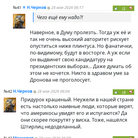
№41
↑
Н.Чернов
28 мая 2026 06:17
+1
Чего ещё ему надо?!
Наверное, в Думу пролезть. Тогда уж её и
так не очень высокий авторитет рискует
опуститься ниже плинтуса. Но фанатички,
по-видимому, будут в восторге. А уж если
он выдвинет свою кандидатуру на
президентских выборах... Даже думать об
этом не хочется. Никто в здравом уме за
Дронова не проголосует.
№42
Н.Чернов
28 мая 2026 06:04
+4
Придурок крашеный. Неужели в нашей стране
есть настолько наивные люди, которые верят,
что америкосы увидят его и испугаются? Да
они скорее покрутят у виска. Тоже, нашёлся
Штирлиц недоделанный.