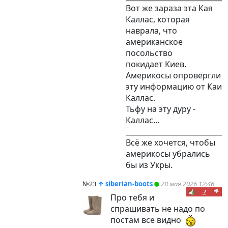
Вот же зараза эта Кая
Каллас, которая
наврала, что
американское
посольство
покидает Киев.
Америкосы опровергли
эту информацию от Каи
Каллас.
Тьфу на эту дуру -
Каллас...
____________________________
Всё же хочется, чтобы
америкосы убрались
бы из Укры.
№23
↑
siberian-boots
28 мая 2026 12:46
-2
Про тебя и
спрашивать не надо по
постам все видно