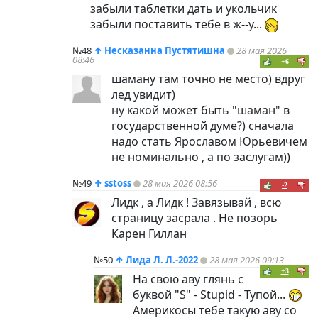
забыли таблетки дать и укольчик
забыли поставить тебе в ж--у...
№48
↑
Несказанна Пустятишна
28 мая 2026
08:46
+6
шаману там точно не место) вдруг
лед увидит)
ну какой может быть "шаман" в
государственной думе?) сначала
надо стать Ярославом Юрьевичем
не номинально , а по заслугам))
№49
↑
sstoss
28 мая 2026 08:56
-2
Лидк , а Лидк ! Завязывай , всю
страницу засрала . Не позорь
Карен Гиллан
№50
↑
Лида Л. Л.-2022
28 мая 2026 09:13
+3
На свою аву глянь с
буквой "S" - Stupid - Тупой...
Америкосы тебе такую аву со