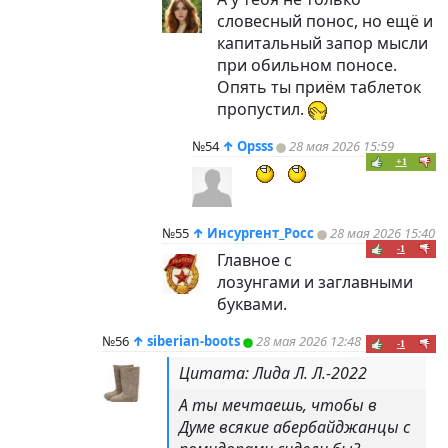
словесный понос, но ещё и
капитальный запор мысли
при обильном поносе.
Опять ты приём таблеток
пропустил.
№54
↑
Opsss
28 мая 2026 15:59
+1
№55
↑
Инсургент_Росс
28 мая 2026 15:40
-1
Главное с
лозунгами и заглавными
буквами.
№56
↑
siberian-boots
28 мая 2026 12:48
-1
Цитата: Лида Л. Л.-2022
А ты мечтаешь, чтобы в
Думе всякие абербайджанцы с