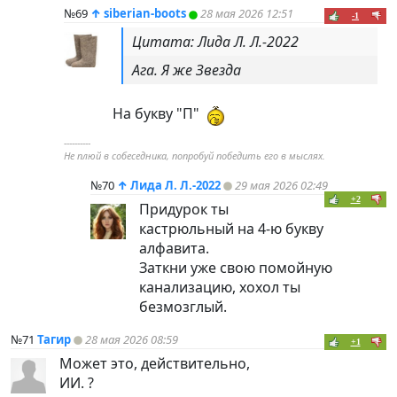
№69
↑
siberian-boots
28 мая 2026 12:51
-1
Цитата: Лида Л. Л.-2022
Ага. Я же Звезда
На букву "П"
----------
Не плюй в собеседника, попробуй победить его в мыслях.
№70
↑
Лида Л. Л.-2022
29 мая 2026 02:49
+2
Придурок ты
кастрюльный на 4-ю букву
алфавита.
Заткни уже свою помойную
канализацию, хохол ты
безмозглый.
№71
Тагир
28 мая 2026 08:59
+1
Может это, действительно,
ИИ. ?