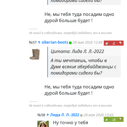
помидорами сидели бы?
Не, мы тебя туда посадим одно
дурой больше будет !
----------
Не плюй в собеседника, попробуй победить его в мыслях.
№57
↑
siberian-boots
28 мая 2026 12:48
-2
Цитата: Лида Л. Л.-2022
А ты мечтаешь, чтобы в
Думе всякие абербайджанцы с
помидорами сидели бы?
Не, мы тебя туда посадим одно
дурой больше будет !
----------
Не плюй в собеседника, попробуй победить его в мыслях.
№58
↑
Лида Л. Л.-2022
28 мая 2026 13:43
+4
Ну точно у тебя