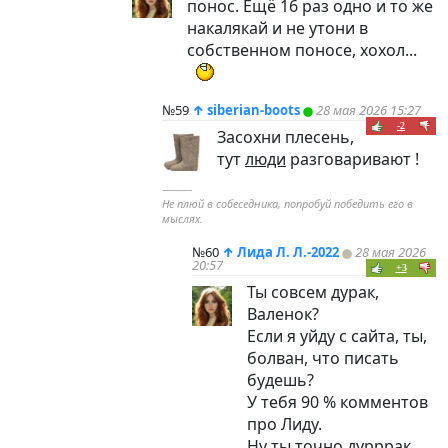
понос. Ещё 16 раз одно и то же
накалякай и не утони в
собственном поносе, хохол...
№59
↑
siberian-boots
28 мая 2026 15:27
-2
Засохни плесень,
тут
люди
разговаривают !
----------
Не плюй в собеседника, попробуй победить его в
мыслях.
№60
↑
Лида Л. Л.-2022
28 мая 2026
20:57
+3
Ты совсем дурак,
Валенок?
Если я уйду с сайта, ты,
болван, что писать
будешь?
У тебя 90 % комментов
про Лиду.
Ну ты точно дурррак...