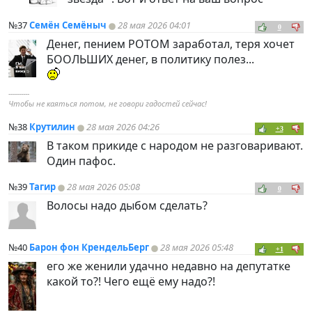
№37
Семён Семёныч
28 мая 2026 04:01
0
Денег, пением РОТОМ заработал, теря хочет
БООЛЬШИХ денег, в политику полез...
----------
Чтобы не каяться потом, не говори гадостей сейчас!
№38
Крутилин
28 мая 2026 04:26
+3
В таком прикиде с народом не разговаривают.
Один пафос.
№39
Тагир
28 мая 2026 05:08
0
Волосы надо дыбом сделать?
№40
Барон фон КрендельБерг
28 мая 2026 05:48
+1
его же женили удачно недавно на депутатке
какой то?! Чего ещё ему надо?!