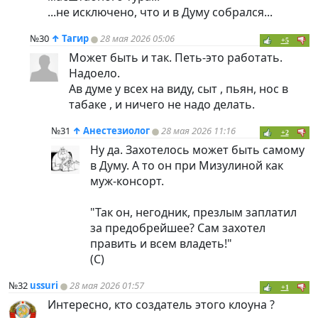
...не исключено, что и в Думу собрался...
№30
↑
Тагир
28 мая 2026 05:06
+5
Может быть и так. Петь-это работать.
Надоело.
Ав думе у всех на виду, сыт , пьян, нос в
табаке , и ничего не надо делать.
№31
↑
Анестезиолог
28 мая 2026 11:16
+2
Ну да. Захотелось может быть самому
в Думу. А то он при Мизулиной как
муж-консорт.
"Так он, негодник, презлым заплатил
за предобрейшее? Сам захотел
править и всем владеть!"
(С)
№32
ussuri
28 мая 2026 01:57
+1
Интересно, кто создатель этого клоуна ?