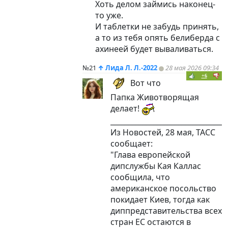
Хоть делом займись наконец-
то уже.
И таблетки не забудь принять,
а то из тебя опять белиберда с
ахинеей будет вываливаться.
№21
↑
Лида Л. Л.-2022
28 мая 2026 09:34
+6
Вот что
Папка Животворящая
делает!
_________________________________
Из Новостей, 28 мая, ТАСС
сообщает:
"Глава европейской
дипслужбы Кая Каллас
сообщила, что
американское посольство
покидает Киев, тогда как
диппредставительства всех
стран ЕС остаются в