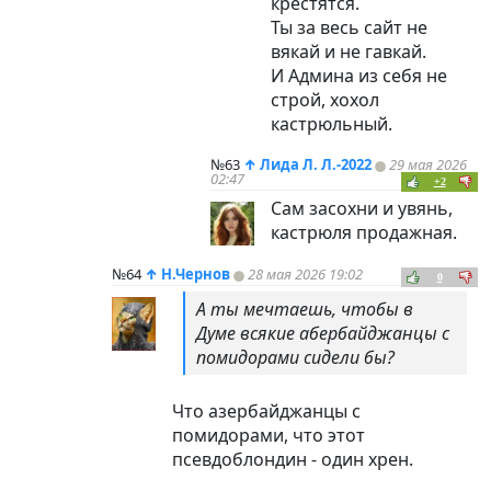
крестятся.
Ты за весь сайт не
вякай и не гавкай.
И Админа из себя не
строй, хохол
кастрюльный.
№63
↑
Лида Л. Л.-2022
29 мая 2026
02:47
+2
Сам засохни и увянь,
кастрюля продажная.
№64
↑
Н.Чернов
28 мая 2026 19:02
0
А ты мечтаешь, чтобы в
Думе всякие абербайджанцы с
помидорами сидели бы?
Что азербайджанцы с
помидорами, что этот
псевдоблондин - один хрен.