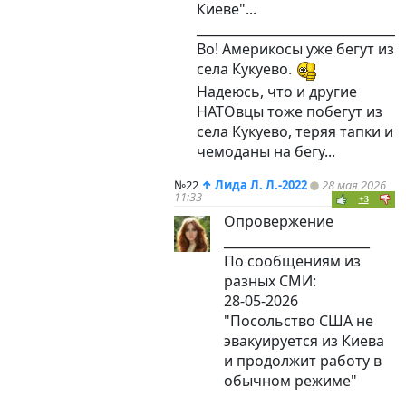
Киеве"...
_________________________________
Во! Америкосы уже бегут из
села Кукуево.
Надеюсь, что и другие
НАТОвцы тоже побегут из
села Кукуево, теряя тапки и
чемоданы на бегу...
№22
↑
Лида Л. Л.-2022
28 мая 2026
11:33
+3
Опровержение
_______________________
По сообщениям из
разных СМИ:
28-05-2026
"Посольство США не
эвакуируется из Киева
и продолжит работу в
обычном режиме"
____________________________