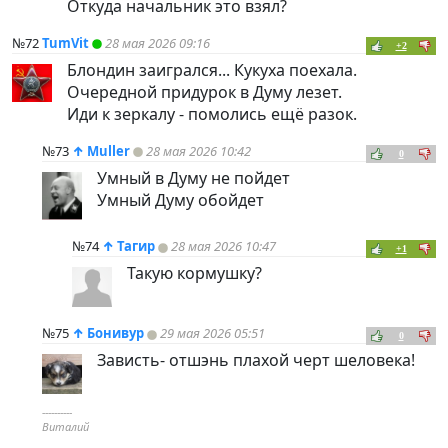
Откуда начальник это взял?
№72
TumVit
28 мая 2026 09:16
+2
Блондин заигрался... Кукуха поехала.
Очередной придурок в Думу лезет.
Иди к зеркалу - помолись ещё разок.
№73
↑
Muller
28 мая 2026 10:42
0
Умный в Думу не пойдет
Умный Думу обойдет
№74
↑
Тагир
28 мая 2026 10:47
+1
Такую кормушку?
№75
↑
Бонивур
29 мая 2026 05:51
0
Зависть- отшэнь плахой черт шеловека!
----------
Виталий