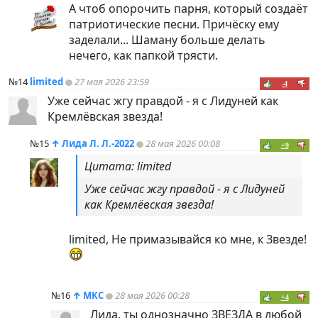
А чтоб опорочить парня, который создаёт
патриотические песни. Причёску ему
заделали... Шаману больше делать
нечего, как папкой трясти.
№14
limited
27 мая 2026 23:59
-4
Уже сейчас жгу правдой - я с Лидуней как
Кремлёвская звезда!
№15
↑
Лида Л. Л.-2022
28 мая 2026 00:08
+9
Цитата: limited
Уже сейчас жгу правдой - я с Лидуней
как Кремлёвская звезда!
limited, Не примазывайся ко мне, к Звезде!
№16
↑
МКС
28 мая 2026 00:28
+4
Лида, ты однозначно ЗВЕЗДА в любой