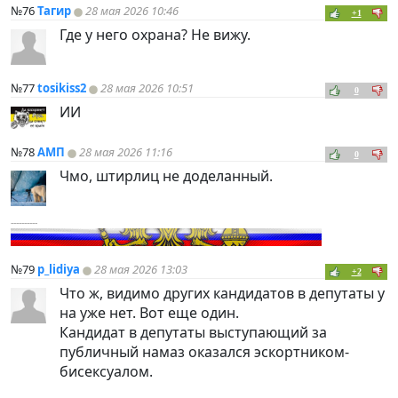
№76
Тагир
28 мая 2026 10:46
+1
Где у него охрана? Не вижу.
№77
tosikiss2
28 мая 2026 10:51
0
ИИ
№78
АМП
28 мая 2026 11:16
0
Чмо, штирлиц не доделанный.
----------
№79
p_lidiya
28 мая 2026 13:03
+2
Что ж, видимо других кандидатов в депутаты у
на уже нет. Вот еще один.
Кандидат в депутаты выступающий за
публичный намаз оказался эскортником-
бисексуалом.