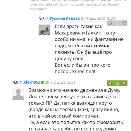
Ангел Господень да будет погоняяй и поражаяй их, Господу
помолимся!
№8
↑
Русская Ракета
28 мая 2026 16:23
0
Если враги такие как
Макаревич и Галкин, то тут
особо ни ума, ни фантазии не
надо, чтоб в них
сейчас
плюнуть. Он бы ещё про
Долину спел.
Вот если бы он про кого
посерьёзнее пел!
№9
↑
Alex1952
28 мая 2026 02:31
+6
Возможно это начало движения в Думу.
Иначе зачем певцу лезть в такие дела -
только ПР. Да, папка выглядит круто
(вроде как на тесёмочках), сразу видно,
что в ней весомый компромат.
Ну, а если это попытка как-то съюморить,
то начало так себе, по его поведению