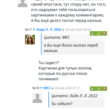
своей ипостаси, тут спору нет, но того,
кто надоумил тебя пользоваться
картинками к каждому комментарию,
я бы ещё долго пытал перед казнью.
№17
↑
Лида Л. Л.-2022
28 мая 2026 00:38
+5
Цитата: МКС
я бы ещё долго пытал перед
казнью.
Ты садист?
Картинки для тупых хохлов,
которые по-русски плохо
понимают.
№18
↑
МКС
28 мая 2026 07:27
+1
Цитата: Лида Л. Л.-2022
Ты садист?