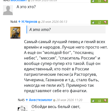
№43
Московит
28 мая 2026 06:09
+1
А это хто?
№44
↑
Н.Чернов
28 мая 2026 06:13
+7
А это хто?
Самый-самый лучший певец и гений всех
времён и народов. Лучше него просто нет.
А ещё он "молодой бог", "посланец
небес", "мессия", "спаситель России" и
вообще супер-пупер кто такой. Ещё он
единственный, кто поёт в России
патриотические песни (а Расторгуев,
Чичерина, Газманов и т.д., стало быть,
никогда не пели их?). Примерно так
представляют себе его фанатки.
№45
↑
Анестезиолог
28 мая 2026 11:20
+1
Обойди весь белый свет,