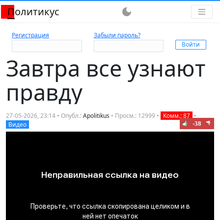
Политикус
dark_mode
Регистрация
Забыли пароль?
Завтра все узнают
правду
27-05-2026, 23:14 • Опубл.:
Apolitikus
• Просм.: 12999 •
Комм.: 87
•
-38
Видео