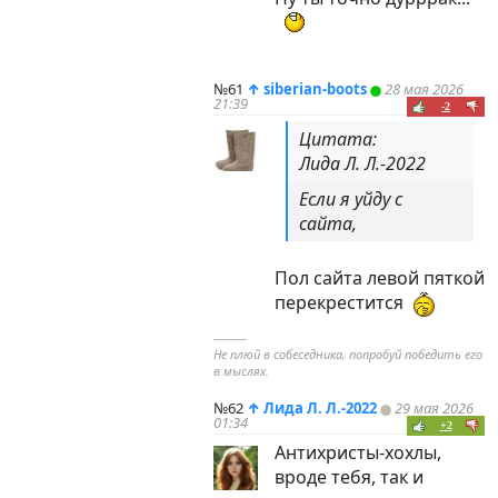
№61
↑
siberian-boots
28 мая 2026
21:39
-2
Цитата:
Лида Л. Л.-2022
Если я уйду с
сайта,
Пол сайта левой пяткой
перекрестится
----------
Не плюй в собеседника, попробуй победить его
в мыслях.
№62
↑
Лида Л. Л.-2022
29 мая 2026
01:34
+2
Антихристы-хохлы,
вроде тебя, так и