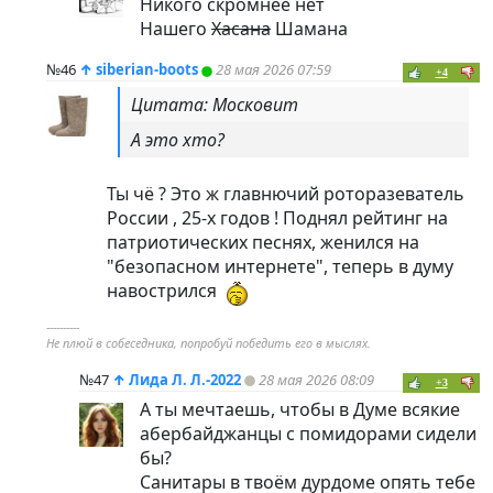
Никого скромнее нет
Нашего
Хасана
Шамана
№46
↑
siberian-boots
28 мая 2026 07:59
+4
Цитата: Московит
А это хто?
Ты чё ? Это ж главнючий роторазеватель
России , 25-х годов ! Поднял рейтинг на
патриотических песнях, женился на
"безопасном интернете", теперь в думу
навострился
----------
Не плюй в собеседника, попробуй победить его в мыслях.
№47
↑
Лида Л. Л.-2022
28 мая 2026 08:09
+3
А ты мечтаешь, чтобы в Думе всякие
абербайджанцы с помидорами сидели
бы?
Санитары в твоём дурдоме опять тебе