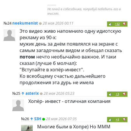
----------
Не плюй в собеседника, попробуй победить его в
мыслях.
№24
neekumenist
28 мая 2026 00:11
+12
Это видео живо напомнило одну идиотскую
рекламу из 90-х:
мужик день за днём появлялся на экране с
самым загадочным видом и обещал сказать
потом
нечто необычайно важное. И таки
сказал (лучше б молчал):
"Вступайте в хопёр-инвест".
Ко всеобщему счастью дальнейшего
продолжения эта дурь не имела
№25
↑
asterix
28 мая 2026 05:23
+3
Хопёр- инвест - отличная компания
№26
↑
S3H
28 мая 2026 07:35
+1
Многие были в Хопре) Но МММ