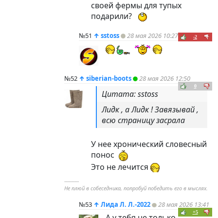
своей фермы для тупых
подарили?
№51
↑
sstoss
28 мая 2026 10:27
-2
№52
↑
siberian-boots
28 мая 2026 12:50
0
Цитата: sstoss
Лидк , а Лидк ! Завязывай ,
всю страницу засрала
У нее хронический словесный
понос
Это не лечится
----------
Не плюй в собеседника, попробуй победить его в мыслях.
№53
↑
Лида Л. Л.-2022
28 мая 2026 13:41
+5
А у тебя не только