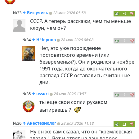
№33
↑
Век учись
28 мая 2026 05:58
+2
СССР. А теперь расскажи, чем ты меньше
клоун, чем он?
№34
↑
Н.Чернов
28 мая 2026 06:08
0
Нет, это уже порождение
постоветского времени (или
безвременья?). Он и родился в ноябре
1991 года, когда до окончательного
распада СССР оставались считанные
дни.
№35
↑
ussuri
28 мая 2026 13:57
0
ты еще свои сопли рукавом
вытираешь ?
№36
↑
Анестезиолог
28 мая 2026 11:18
+1
Ну он же сам сказал, что он "кремлёвская
звезда ". Вот и ответ на ваш вопрос