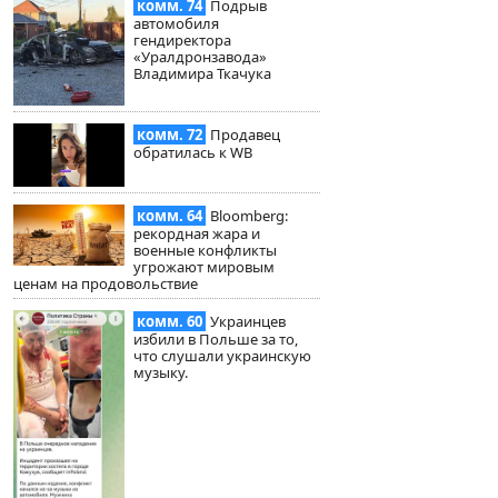
комм. 74
Подрыв
автомобиля
гендиректора
«Уралдронзавода»
Владимира Ткачука
комм. 72
Продавец
обратилась к WB
комм. 64
Bloomberg:
рекордная жара и
военные конфликты
угрожают мировым
ценам на продовольствие
комм. 60
Украинцев
избили в Польше за то,
что слушали украинскую
музыку.