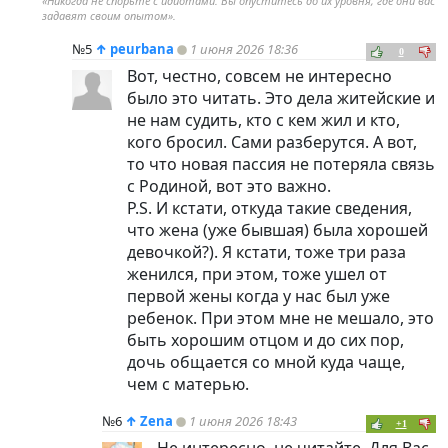
«Никогда не спорьте с идиотами. Вы опуститесь до их уровня, где они вас
задавят своим опытом».
№5
↑
peurbana
1 июня 2026 18:36
0
Вот, честно, совсем не интересно
было это читать. Это дела житейские и
не нам судить, кто с кем жил и кто,
кого бросил. Сами разберутся. А вот,
то что новая пассия не потеряла связь
с Родиной, вот это важно.
P.S. И кстати, откуда такие сведения,
что жена (уже бывшая) была хорошей
девочкой?). Я кстати, тоже три раза
женился, при этом, тоже ушел от
первой жены когда у нас был уже
ребенок. При этом мне не мешало, это
быть хорошим отцом и до сих пор,
дочь общается со мной куда чаще,
чем с матерью.
№6
↑
Zena
1 июня 2026 18:43
+1
Не интересно, не читайте. Для Вас