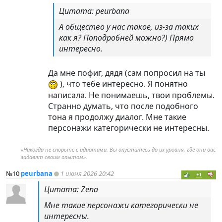
Цитата: peurbana
А общество у нас такое, из-за таких
как я? Поподробней можно?) Прямо
интересно.
Да мне пофиг, дядя (сам попросил на ты
), что тебе интересно. Я понятно
написала. Не понимаешь, твои проблемы.
Странно думать, что после подобного
тона я продолжу диалог. Мне такие
персонажи категорически не интересны.
----------
«Никогда не спорьте с идиотами. Вы опуститесь до их уровня, где они вас
задавят своим опытом».
№10
peurbana
1 июня 2026 20:42
+1
Цитата: Zena
Мне такие персонажи категорически не
интересны.