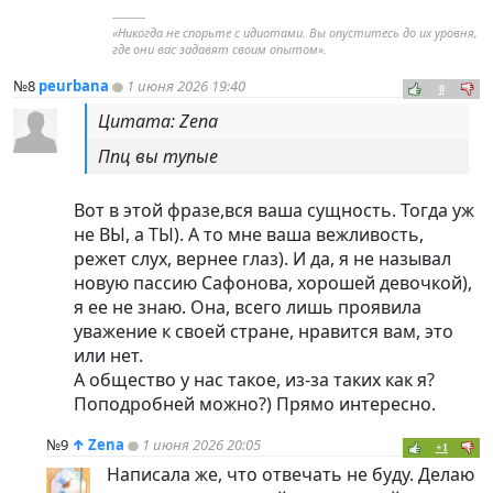
----------
«Никогда не спорьте с идиотами. Вы опуститесь до их уровня,
где они вас задавят своим опытом».
№8
peurbana
1 июня 2026 19:40
0
Цитата: Zena
Ппц вы тупые
Вот в этой фразе,вся ваша сущность. Тогда уж
не ВЫ, а ТЫ). А то мне ваша вежливость,
режет слух, вернее глаз). И да, я не называл
новую пассию Сафонова, хорошей девочкой),
я ее не знаю. Она, всего лишь проявила
уважение к своей стране, нравится вам, это
или нет.
А общество у нас такое, из-за таких как я?
Поподробней можно?) Прямо интересно.
№9
↑
Zena
1 июня 2026 20:05
+1
Написала же, что отвечать не буду. Делаю