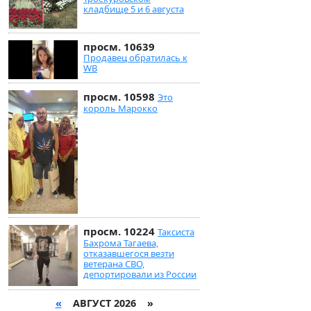
кладбище 5 и 6 августа
просм. 10639
Продавец обратилась к
WB
просм. 10598
Это
король Марокко
просм. 10224
Таксиста
Бахрома Тагаева,
отказавшегося везти
ветерана СВО,
депортировали из России
«
АВГУСТ 2026 »