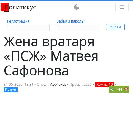
Политикус
dark_mode
Регистрация
Забыли пароль?
Жена вратаря
«ПСЖ» Матвея
Сафонова
31-05-2026, 18:31 • Опубл.:
Apolitikus
• Просм.: 5220 •
Комм.: 10
•
+44
Видео