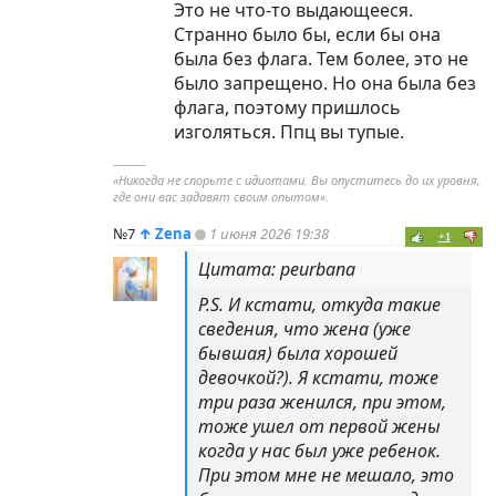
Это не что-то выдающееся.
Странно было бы, если бы она
была без флага. Тем более, это не
было запрещено. Но она была без
флага, поэтому пришлось
изголяться. Ппц вы тупые.
----------
«Никогда не спорьте с идиотами. Вы опуститесь до их уровня,
где они вас задавят своим опытом».
№7
↑
Zena
1 июня 2026 19:38
+1
Цитата: peurbana
P.S. И кстати, откуда такие
сведения, что жена (уже
бывшая) была хорошей
девочкой?). Я кстати, тоже
три раза женился, при этом,
тоже ушел от первой жены
когда у нас был уже ребенок.
При этом мне не мешало, это