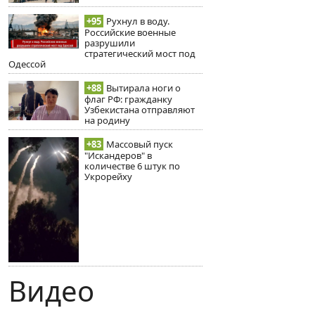
+95
Рухнул в воду.
Российские военные
разрушили
стратегический мост под
Одессой
+88
Вытирала ноги о
флаг РФ: гражданку
Узбекистана отправляют
на родину
+83
Массовый пуск
"Искандеров" в
количестве 6 штук по
Укрорейху
Видео