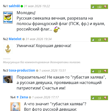
№1
sakh60
31 мая 2026 19:22
+13
Молодец!
Русская смекалка вечная, разрезала на
полосы французский флаг (ПСЖ, фр.) и вуаля,
российский флаг...
№2
Matelot
31 мая 2026 19:34
+9
Умничка! Хорошая девочка!
----------
Минусующих без комментирования дегенератами полагаю.
№3
toxa-production
1 июня 2026 15:51
+1
Поразительно! Не какая-то "губастая халява",
а русская девушка, проявившая настоящий
патриотизм! Счастья им!
№4
↑
Zena
1 июня 2026 17:17
+1
А что значит "губастая халява"?
Вот фото русской девушки: