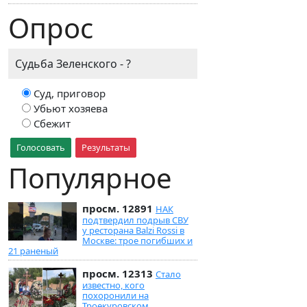
Опрос
Судьба Зеленского - ?
Суд, приговор
Убьют хозяева
Сбежит
Голосовать
Результаты
Популярное
просм. 12891
НАК
подтвердил подрыв СВУ
у ресторана Balzi Rossi в
Москве: трое погибших и
21 раненый
просм. 12313
Стало
известно, кого
похоронили на
Троекуровском