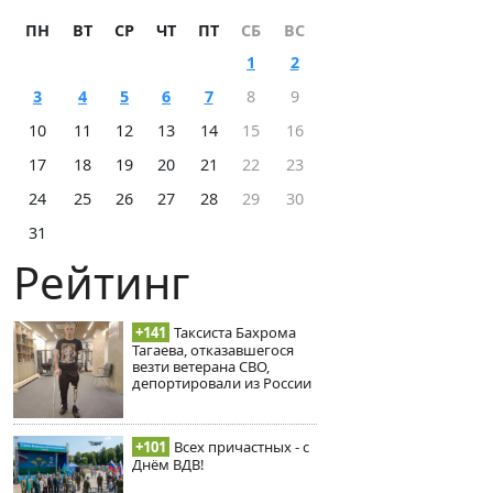
ПН
ВТ
СР
ЧТ
ПТ
СБ
ВС
1
2
3
4
5
6
7
8
9
10
11
12
13
14
15
16
17
18
19
20
21
22
23
24
25
26
27
28
29
30
31
Рейтинг
+141
Таксиста Бахрома
Тагаева, отказавшегося
везти ветерана СВО,
депортировали из России
+101
Всех причастных - с
Днём ВДВ!