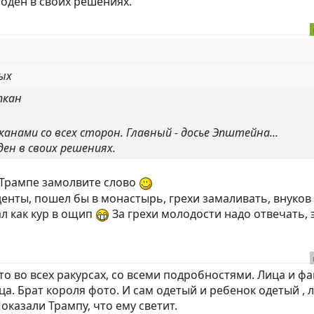
боден в своих решениях.
ых
пкан
канами со всех сторон. Главный - досье Эпштейна...
ден в своих решениях.
 Трампе замолвите слово
денты, пошел бы в монастырь, грехи замаливать, внуков
пал как кур в ощип
За грехи молодости надо отвечать, 
о во всех ракурсах, со всеми подробностями. Лица и ф
а. Брат короля фото. И сам одетый и ребенок одетый , 
оказали Трампу, что ему светит.