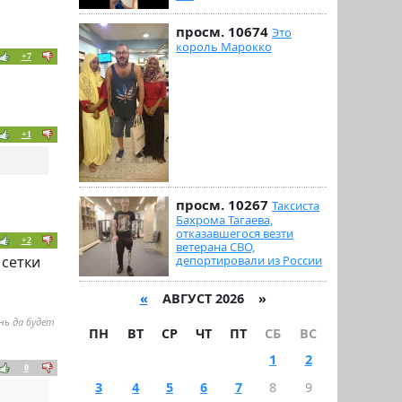
просм. 10674
Это
король Марокко
+7
+1
просм. 10267
Таксиста
Бахрома Тагаева,
отказавшегося везти
+2
ветерана СВО,
 сетки
депортировали из России
«
АВГУСТ 2026 »
нь да будет
ПН
ВТ
СР
ЧТ
ПТ
СБ
ВС
1
2
0
3
4
5
6
7
8
9