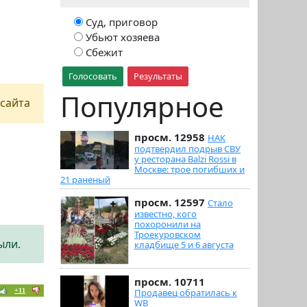
Суд, приговор
Убьют хозяева
Сбежит
Голосовать
Результаты
Популярное
сайта
просм. 12958
НАК
подтвердил подрыв СВУ
у ресторана Balzi Rossi в
Москве: трое погибших и
21 раненый
просм. 12597
Стало
известно, кого
похоронили на
Троекуровском
ыли.
кладбище 5 и 6 августа
просм. 10711
Продавец обратилась к
+11
WB