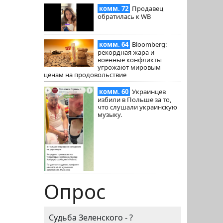
комм. 72
Продавец
обратилась к WB
комм. 64
Bloomberg:
рекордная жара и
военные конфликты
угрожают мировым
ценам на продовольствие
комм. 60
Украинцев
избили в Польше за то,
что слушали украинскую
музыку.
Опрос
Судьба Зеленского - ?