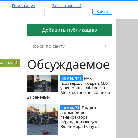
Регистрация
Забыли пароль?
Добавить публикацию
→
Обсуждаемое
+65
комм. 141
НАК
подтвердил подрыв СВУ
у ресторана Balzi Rossi в
Москве: трое погибших и
21 раненый
комм. 75
Подрыв
автомобиля
гендиректора
«Уралдронзавода»
Владимира Ткачука