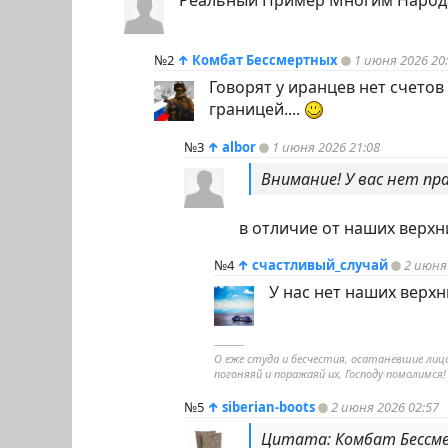
№2
↑
Комбат Бессмертных
1 июня 2026 20
Говорят у иранцев нет счетов
границей....
№3
↑
albor
1 июня 2026 21:08
Внимание! У вас нет п
в отличие от наших верхн
№4
↑
счастливый_случай
2 июня
У нас нет наших верхн
----------
О еже студа и бесчестия, осатаневшие лица
погоняяй и поражаяй их, Господу помолимся!
№5
↑
siberian-boots
2 июня 2026 02:57
Цитата: Комбат Бессм