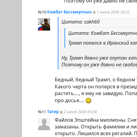
Поэтому он уже давно не сво
№10
Комбат Бессмертных
1 июня 2026 20:22
Цитата: sakh60
Цитата: Комбат Бессмертн
Трамп попался в Иранский ка
Ну, Трамп давно уже опутан кап
Поэтому он уже давно не свобо
Бедный, бедный Трамп, о бедном
Какого черта он поперся в прези
растить...., я ему не завидую. По
про досье....
№11
Тагир
2 июня 2026 05:24
Файлов Эпштейна миллионы. Снят
замазаны. Открыть фамилии и лиц
открыто. Лишился всех регалий. П