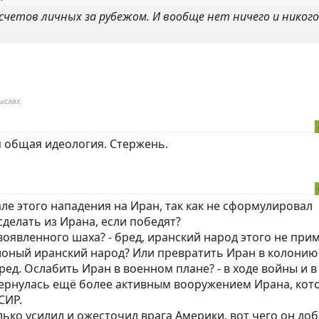
счетов личных за рубежом. И вообще нет ничего и никого
ыслях.
я общая идеология. Стержень.
ле этого нападения на Иран, так как не сформулировал
сделать из Ирана, если победят?
оявленного шаха? - бред, иранский народ этого не прим
оный иранский народ? Или превратить Иран в колонию
бред. Ослабить Иран в военном плане? - в ходе войны и в
ернулась ещё более активным вооружением Ирана, кот
СИР.
ько усилил и ожесточил врага Америки, вот чего он доб