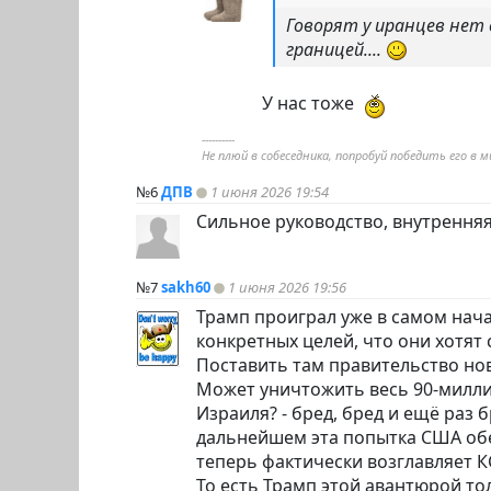
Говорят у иранцев нет 
границей....
У нас тоже
----------
Не плюй в собеседника, попробуй победить его в м
№6
ДПВ
1 июня 2026 19:54
Сильное руководство, внутрення
№7
sakh60
1 июня 2026 19:56
Трамп проиграл уже в самом нача
конкретных целей, что они хотят 
Поставить там правительство нов
Может уничтожить весь 90-милли
Израиля? - бред, бред и ещё раз 
дальнейшем эта попытка США об
теперь фактически возглавляет К
То есть Трамп этой авантюрой тол