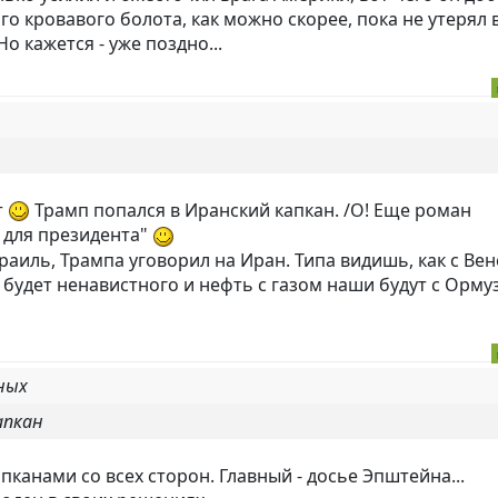
го кровавого болота, как можно скорее, пока не утерял 
о кажется - уже поздно...
т
Трамп попался в Иранский капкан. /О! Еще роман
н для президента"
раиль, Трампа уговорил на Иран. Типа видишь, как с Ве
не будет ненавистного и нефть с газом наши будут с Орм
ных
апкан
пканами со всех сторон. Главный - досье Эпштейна...