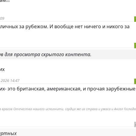
:09
 личных за рубежом. И вообще нет ничего и никого за
рав для просмотра скрытого контента.
их
 2026 14:47
их- это британская, американская, и прочая зарубежные
 врагов Отечества нашего исполнити, сердца же их страха и ужаса и Ангел Господе
ертных