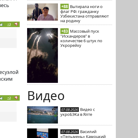
весь
+88
Вытирала ноги о
флаг РФ: гражданку
Узбекистана отправляют
на родину
+3
+83
Массовый пуск
"Искандеров" в
количестве 6 штук по
Укрорейху
несуэлой
узским
Видео
+2
Видео с
07-08-2026
укроБЭКа в Ялте
Василий
07-08-2026
«Пельмень» Камоцкий