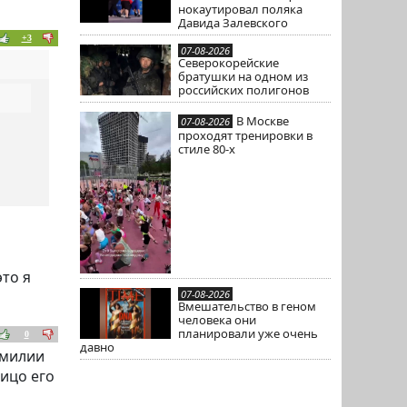
нокаутировал поляка
Давида Залевского
+3
07-08-2026
Северокорейские
братушки на одном из
российских полигонов
В Москве
07-08-2026
проходят тренировки в
стиле 80-х
это я
07-08-2026
Вмешательство в геном
человека они
планировали уже очень
0
давно
амилии
лицо его