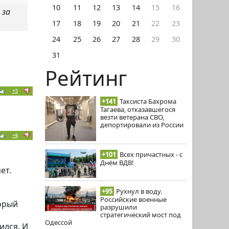
10
11
12
13
14
15
16
 за
17
18
19
20
21
22
23
24
25
26
27
28
29
30
31
Рейтинг
+5
+141
Таксиста Бахрома
Тагаева, отказавшегося
везти ветерана СВО,
депортировали из России
+6
+101
Всех причастных - с
Днём ВДВ!
ет.
+95
Рухнул в воду.
Российские военные
орый
разрушили
стратегический мост под
Одессой
ился. И