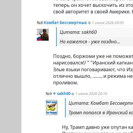
теперь он хочет выскочить из это
свой авторитет в своей Америке. Н
№8
Комбат Бессмертных
1 июня 2026 20:05
Цитата: sakh60
Но кажется - уже поздно...
Поздно, боржоми уже не поможе
нарисовался!/ " "Иранский капка
Злые языки поговаривают, что Из
отлично вышло, ......., и режима 
проливом.
№9
↑
sakh60
1 июня 2026 20:10
Цитата: Комбат Бессмерт
Трамп попался в Иранский к
Ну, Трамп давно уже опутан ка