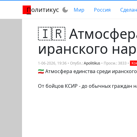
Политикус
dark_mode
Мир
Россия
Сделан
🇮🇷 Атмосфер
иранского на
1-06-2026, 19:36 • Опубл.:
Apolitikus
• Просм.: 3833 •
Ко
🇮🇷 Атмосфера единства среди иранского
От бойцов КСИР - до обычных граждан н