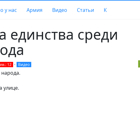
о у нас
Армия
Видео
Статьи
К
а единства среди
рода
мм.: 12
•
Видео
 народа.
а улице.