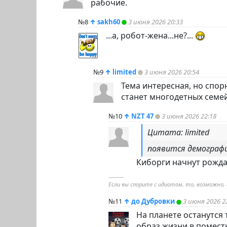
рабочие.
№8
↑
sakh60
3 июня 2026 20:33
...а, робот-жена...не?...
№9
↑
limited
3 июня 2026 20:54
Тема интересная, но спор
станет многодетных семе
№10
↑
NZT 47
3 июня 2026 22:18
Цитата: limited
появится демографи
Киборги начнут рожд
----------
Если вы спорите с идиотом, то, возможно,
№11
↑
до Дубровки
3 июня 2026 2
На планете останутся
образ жизни в помест