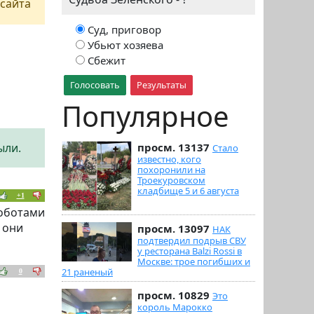
сайта
Суд, приговор
Убьют хозяева
Сбежит
Голосовать
Результаты
Популярное
ыли.
просм. 13137
Стало
известно, кого
похоронили на
Троекуровском
кладбище 5 и 6 августа
+1
роботами
 они
просм. 13097
НАК
подтвердил подрыв СВУ
у ресторана Balzi Rossi в
Москве: трое погибших и
21 раненый
0
просм. 10829
Это
король Марокко