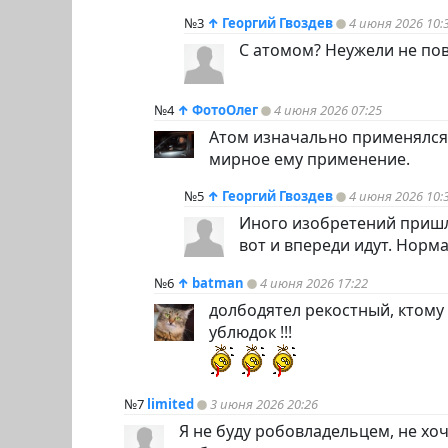
№3
↑
Георгий Гвоздев
4 июня 2026 10:
С атомом? Неужели не пов
№4
↑
ФотоОлег
4 июня 2026 07:25
Атом изначально применялся 
мирное ему применение.
№5
↑
Георгий Гвоздев
4 июня 2026 10:
Иного изобретений приш
вот и впереди идут. Норма
№6
↑
batman
4 июня 2026 17:22
долбодятел рекостный, ктому
ублюдок !!!
№7
limited
3 июня 2026 20:26
Я не буду робовладельцем, не хо