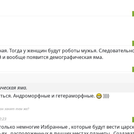
ная. Тогда у женщин будут роботы мужья. Следовательно
й и вообще появится демографическая яма.
ческая яма.
аться. Андроморфные и гетераморфные.
))))
 он занят тем же?
2:23
 только немногие Избранные , которые будут вести царс
ьях , расположенных в лучших местах планеты . Создава