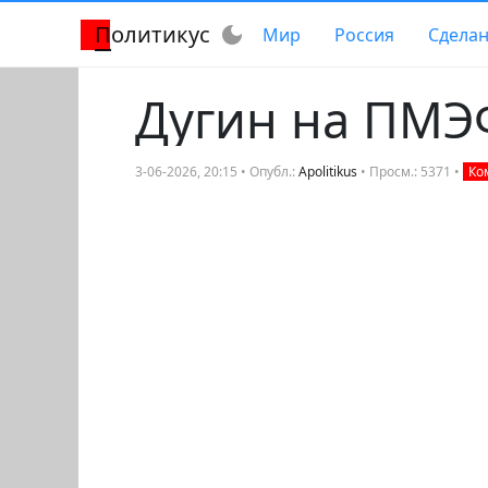
Политикус
dark_mode
Мир
Россия
Сделан
Дугин на ПМЭ
3-06-2026, 20:15 • Опубл.:
Apolitikus
• Просм.: 5371 •
Ко