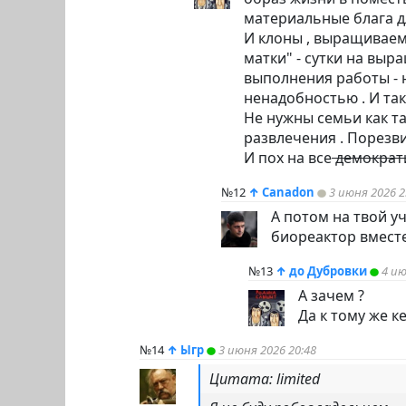
материальные блага д
И клоны , выращиваем
матки" - сутки на выр
выполнения работы - 
ненадобностью . И так 
Не нужны семьи как т
развлечения . Порезвил
И пох на все
демократ
№12
↑
Canadon
3 июня 2026 2
А потом на твой у
биореактор вместе 
№13
↑
до Дубровки
4 ию
А зачем ?
Да к тому же к
№14
↑
Ыгр
3 июня 2026 20:48
Цитата: limited