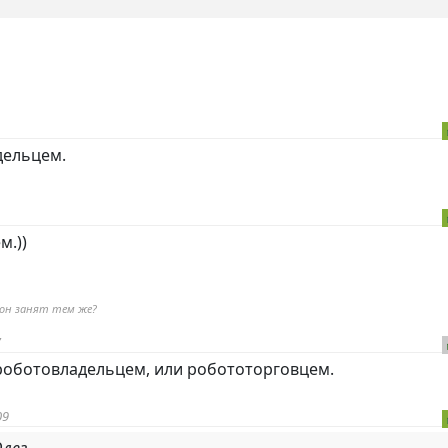
дельцем.
м.))
 он занят тем же?
7
роботовладельцем, или робототорговцем.
09