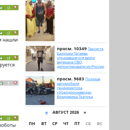
+1
+7
ом нашли
просм. 10349
Таксиста
Бахрома Тагаева,
отказавшегося везти
+1
ветерана СВО,
руется
депортировали из России
просм. 9683
Подрыв
автомобиля
0
гендиректора
«Уралдронзавода»
Владимира Ткачука
«
АВГУСТ 2026 »
+1
ПН
ВТ
СР
ЧТ
ПТ
СБ
ВС
 роботы