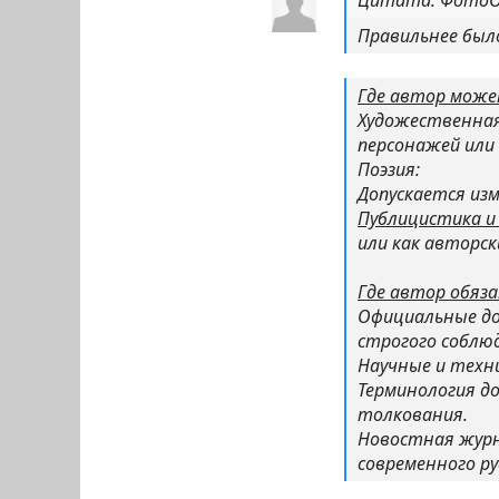
Цитата: ФотоО
Правильнее был
Где автор може
Художественная
персонажей или 
Поэзия:
Допускается из
Публицистика и 
или как авторск
Где автор обяз
Официальные д
строгого соблюд
Научные и техн
Терминология д
толкования.
Новостная жур
современного ру