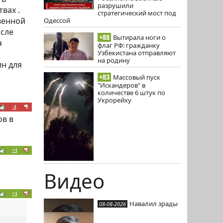
разрушили
вах .
стратегический мост под
венной
Одессой
осле
+88
Вытирала ноги о
а
флаг РФ: гражданку
Узбекистана отправляют
на родину
н для
+83
Массовый пуск
"Искандеров" в
количестве 6 штук по
Укрорейху
-1
ов в
+1
Видео
+1
Навалил зрады
08-08-2026