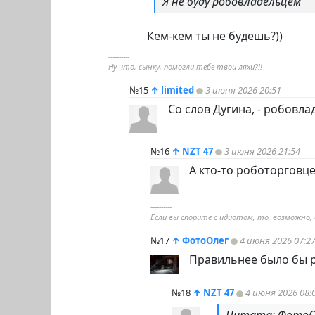
Я не буду робовладельцем
Кем-кем ты не будешь?))
----------
Ну что, сынку, помогли тебе твои ляхи?!!
№15
↑
limited
3 июня 2026 20:51
Со слов Дугина, - робовла
№16
↑
NZT 47
3 июня 2026 21:54
А кто-то роботорговце
----------
Если вы спорите с идиотом, то, возможно,
№17
↑
ФотоОлег
4 июня 2026 07:2
Правильнее было бы 
№18
↑
NZT 47
4 июня 2026 08: