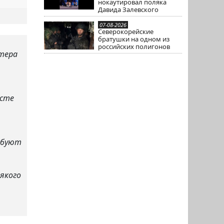
нокаутировал поляка
Давида Залевского
07-08-2026
Северокорейские
братушки на одном из
российских полигонов
ктера
ксте
ебуют
якого