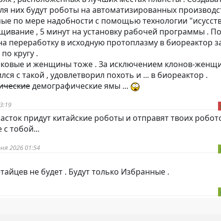
ля них будут роботы на автоматизированных производст
ые по мере надобности с помощью технологии "исусст
ащивание , 5 минут на установку рабочей программы . П
на переработку в исходную протоплазму в биореактор з
по кругу .
аковые и женщины тоже . За исключением клонов-женщи
ся с такой , удовлетворил похоть и ... в биореактор .
ические
демографические ямы ...
3:19
часток придут китайские роботы и отправят твоих робот
с тобой...
ня 2026 01:54
етайцев не будет . Будут только Избранные .