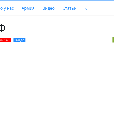
о у нас
Армия
Видео
Статьи
К
Ф
мм.: 43
•
Видео