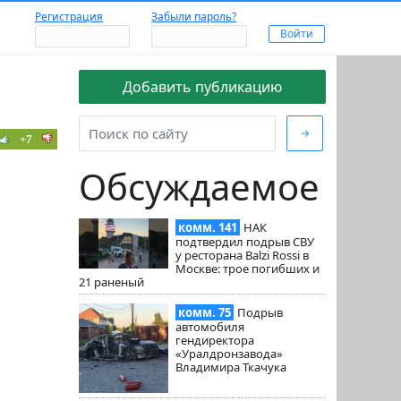
Регистрация
Забыли пароль?
Добавить публикацию
→
+7
Обсуждаемое
комм. 141
НАК
подтвердил подрыв СВУ
у ресторана Balzi Rossi в
Москве: трое погибших и
21 раненый
комм. 75
Подрыв
автомобиля
гендиректора
«Уралдронзавода»
Владимира Ткачука