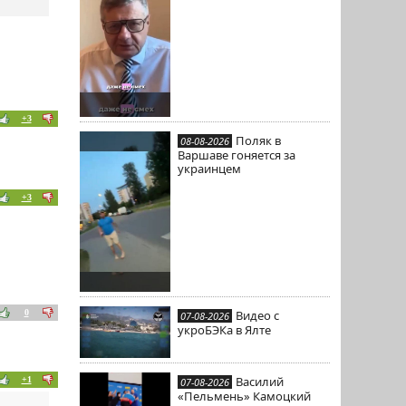
+3
Поляк в
08-08-2026
Варшаве гоняется за
украинцем
+3
0
Видео с
07-08-2026
укроБЭКа в Ялте
Василий
+1
07-08-2026
«Пельмень» Камоцкий