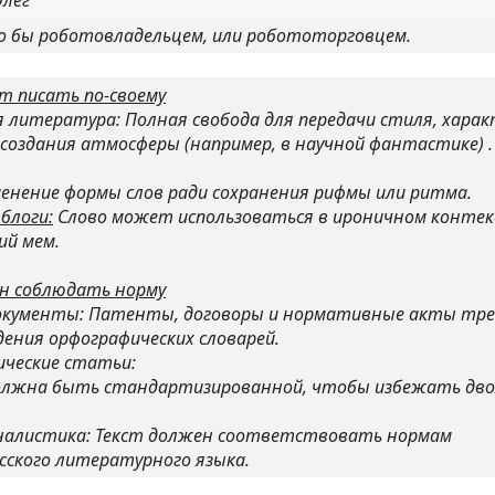
лег
о бы роботовладельцем, или робототорговцем.
т писать по-своему
 литература: Полная свобода для передачи стиля, хара
создания атмосферы (например, в научной фантастике) .
менение формы слов ради сохранения рифмы или ритма.
блоги:
Слово может использоваться в ироничном конте
ий мем.
ан соблюдать норму
окументы: Патенты, договоры и нормативные акты тр
ения орфографических словарей.
ические статьи:
олжна быть стандартизированной, чтобы избежать дво
налистика: Текст должен соответствовать нормам
сского литературного языка.