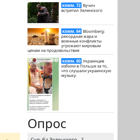
комм. 72
Вучич
встретил Зеленского
комм. 64
Bloomberg:
рекордная жара и
военные конфликты
угрожают мировым
ценам на продовольствие
комм. 60
Украинцев
избили в Польше за то,
что слушали украинскую
музыку.
Опрос
Судьба Зеленского - ?