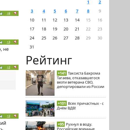
1
2
3
4
5
6
7
8
9
+6
10
11
12
13
14
15
16
17
18
19
20
21
22
23
24
25
26
27
28
29
30
+3
31
, не
Рейтинг
+2
+141
Таксиста Бахрома
Тагаева, отказавшегося
везти ветерана СВО,
депортировали из России
+101
Всех причастных - с
Днём ВДВ!
+2
кий
+95
Рухнул в воду.
Российские военные
ть